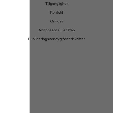
Tillgänglighet
Kontakt
Om oss
Annonsera i Dietisten
Publiceringsverktyg för tidskrifter