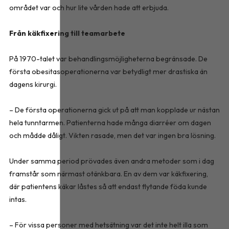
området var och hur lite vården hade att erbjuda.
Från käkfixering till teamarbete
På 1970-talet var behandlingsmöjligheterna begränsade. De
första obesitasoperationerna var betydligt mer drastiska än
dagens kirurgi.
– De första operationerna gick ut på att man kopplade ur nästan
hela tunntarmen. Patienterna hade många diarréer om dagen
och mådde dåligt. Vikten rasade, men det var ingen bra lösning.
Under samma period prövades även andra metoder som i dag
framstår som närmast otänkbara. En av dem var käkfixering,
där patientens käkar låstes så att endast flytande föda kunde
intas.
– För vissa personer med hetsätning var det inte helt illa som