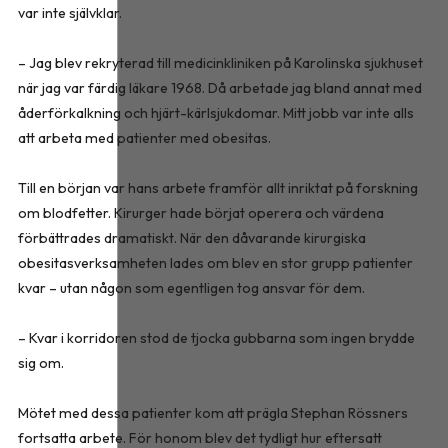
var inte självklar.
– Jag blev rekryterad till medicinkliniken på Karolinska sjukhuset
när jag var färdig läkare 1968. Då arbetade jag bland annat med
åderförkalkning och hjärt-kärlsjukdomar. Mitt jobb var inte alls
att arbeta med patienter med obesitas.
Till en början var hans arbete framför allt inriktat på forskning
om blodfetter. Kirurger hade börjat operera och värdena
förbättrades dramatiskt. När den dåvarande kirurgiska
obesitasverksamheten lades om blev en stor grupp patienter
kvar – utan någon som egentligen tog ansvar för dem.
– Kvar i korridoren stod de tjocka gubbarna som ingen brydde
sig om.
Mötet med dessa patienter kom att prägla Stephan Rössners
fortsatta arbete. För honom blev det tydligt hur eftersatt