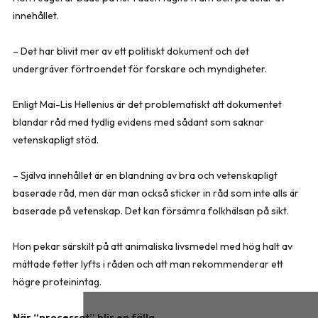
innehållet.
– Det har blivit mer av ett politiskt dokument och det
undergräver förtroendet för forskare och myndigheter.
Enligt Mai-Lis Hellenius är det problematiskt att dokumentet
blandar råd med tydlig evidens med sådant som saknar
vetenskapligt stöd.
– Själva innehållet är en blandning av bra och vetenskapligt
baserade råd, men där man också sticker in råd som inte alls är
baserade på vetenskap. Det kan försämra folkhälsan på sikt.
Hon pekar särskilt på att animaliska livsmedel med hög halt av
mättade fetter lyfts i råden och att man rekommenderar ett
högre proteinintag.
När “processat” blir en fälla