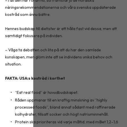
– I all den här röran nu, så framstår ju de nordiska
näringsrekommendationerna och våra svenska uppdaterade
kostråd som ännu bättre.
Hennes budskap till dietister är att hålla fast vid dessa, men att
samtidigt fokusera på individen.
– Våga ta debatten och lita på att du har den samlade
kunskapen, men glöm inte att se individens unika behov och
situation.
FAKTA: USA:s kostråd i korthet
“Eat real food” är huvudbudskapet.
Råden uppmanar till en kraftig minskning av “highly
processed foods”, bland annat sådant med raffinerade
kolhydrater, tillsatt socker och högt natriuminnehåll.
Protein ska prioriteras vid varje måltid, med målet 1,2–1,6