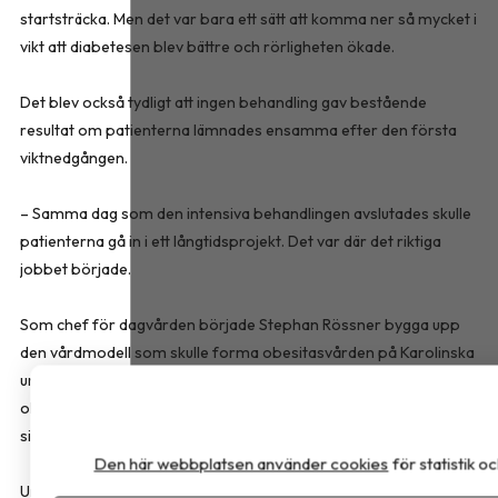
startsträcka. Men det var bara ett sätt att komma ner så mycket i
vikt att diabetesen blev bättre och rörligheten ökade.
Det blev också tydligt att ingen behandling gav bestående
resultat om patienterna lämnades ensamma efter den första
viktnedgången.
– Samma dag som den intensiva behandlingen avslutades skulle
patienterna gå in i ett långtidsprojekt. Det var där det riktiga
jobbet började.
Som chef för dagvården började Stephan Rössner bygga upp
den vårdmodell som skulle forma obesitasvården på Karolinska
under de följande decennierna. Patienterna fick stöd av flera
olika professioner och målet var att ge dem verktyg att hantera
sin sjukdom även efter att den första behandlingsfasen var över.
Den här webbplatsen använder cookies
för statistik 
Under 1990-talet utvecklades verksamheten till en av landets