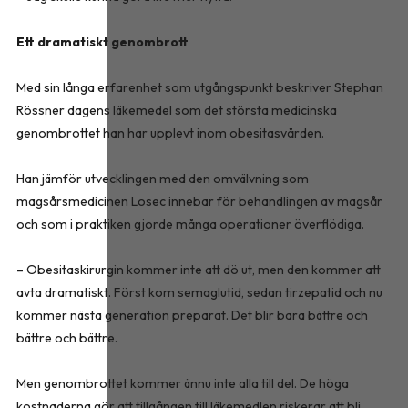
Ett dramatiskt genombrott
Med sin långa erfarenhet som utgångspunkt beskriver Stephan
Rössner dagens läkemedel som det största medicinska
genombrottet han har upplevt inom obesitasvården.
Han jämför utvecklingen med den omvälvning som
magsårsmedicinen Losec innebar för behandlingen av magsår
och som i praktiken gjorde många operationer överflödiga.
– Obesitaskirurgin kommer inte att dö ut, men den kommer att
avta dramatiskt. Först kom semaglutid, sedan tirzepatid och nu
kommer nästa generation preparat. Det blir bara bättre och
bättre och bättre.
Men genombrottet kommer ännu inte alla till del. De höga
kostnaderna gör att tillgången till läkemedlen riskerar att bli