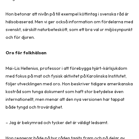
Hon betonar att nivån på till exempel köttintag i svenska råd är
hälsobaserad. Men vi ger också information om fördelarna med
svenskt, särskilt naturbeteskött, som ett bra val ur miljösynpunkt
och för djuren.
Oro för folkhälsan
Mai-Lis Hellenius, professor i att förebygga hjärt-kärlsjukdom
med fokus på mat och fysisk aktivitet på Karolinska Institutet,
följer utvecklingen med oro. Hon beskriver tidigare amerikanska
kostråd som tunga dokument som haft stor betydelse även
internationellt, men menar att den nya versionen har tappat
både tyngd och trovärdighet.
– Jag är bekymrad och tycker det är väldigt ledsamt.
Hon reagerar både på hur råden tagits fram och på delar av