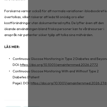
Forskarna varnar också för att normala variationer i blodsockret k
övertolkas, vilket riskerar att leda till onödig oro eller
kostförändringar utan dokumenterad nytta. De lyfter även att den
ökande användningen bland friska personer kan ta vårdresurser i
anspråk när patienter söker hjälp att tolka sina mätvärden.
LÄS MER:
Continuous Glucose Monitoring in Type 2 Diabetes and Beyon
DOI:
https://doi.org/10.1001/jamainternmed.2026.2772
Continuous Glucose Monitoring With and Without Type 2
Diabetes (Patient
Page). DOI:
https://doi.org/10.1001/jamainternmed.2026.27