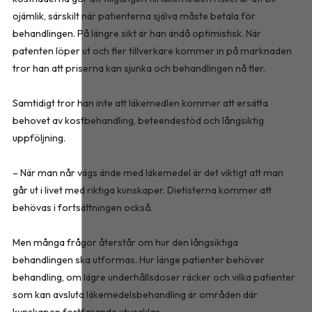
ojämlik, särskilt när patienterna själva måste betala för
behandlingen. På längre sikt är han ändå optimistisk. När
patenten löper ut och fler tillverkare kommer in på marknaden
tror han att priserna kan sjunka och behandlingen nå fler.
Samtidigt tror han inte att läkemedlen kommer att ersätta
behovet av kostbehandling, beteendestöd och långsiktig
uppföljning.
– När man når vägs ände med läkemedel är det viktigt att man
går ut i livet med riktiga kunskaper. Dietisterna kommer att
behövas i fortsättningen också.
Men många frågor återstår om hur den långsiktiga
behandlingen ska utformas. Hur länge patienter behöver
behandling, om lägre underhållsdoser räcker och vilka patienter
som kan avsluta läkemedelsbehandling är områden där