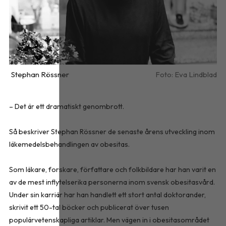
Stephan Rössner
Eva Lindblad
– Det är ett dramatiskt genombrott.
Så beskriver Stephan Rössner de senaste årens utveckling inom
läkemedelsbehandlingen av obesitas.
Som läkare, forskare, författare och folkbildare har han varit en
av de mest inflytelserika personerna inom svensk obesitasvård.
Under sin karriär har han handlett ett stort antal doktorander,
skrivit ett 50-tal böcker och publicerat över tusen
populärvetenskapliga artiklar. Men vägen in i obesitasområdet