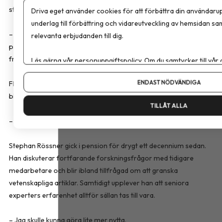
största forsknings- och behandlingsmiljöer inom obesitas.
Driva eget använder cookies för att förbättra din användarup
underlag till förbättring och vidareutveckling av hemsidan sa
– Vi var nästan 50 personer. Det var dietister, sjukgymnaster,
relevanta erbjudanden till dig.
psykologer, läkare, ekonomer och andra professioner. Vi fick
fram nästan 25 avhandlingar under de här åren.
Läs gärna vår
personuppgiftspolicy
. Om du samtycker till vår
Om du vill ändra ditt val i efterhand hittar du den möjligheten 
ENDAST NÖDVÄNDIGA
Flera av hans tidigare doktorander och medarbetare har senare
blivit ledande namn inom svensk obesitasforskning.
TILLÅT ALLA
– Ylva Trolle Lagerros är en av mina babies. Hon är skitduktig.
Stephan Rössner gick i pension för drygt ett decennium sedan.
Han diskuterar fortfarande forskningsfrågor med tidigare
medarbetare och blir ibland tillfrågad om att granska
vetenskapliga artiklar. Samtidigt upplever han att seniora
experters erfarenhet alltför sällan tas till vara.
– Jag skulle kunna göra lite mer nytta.