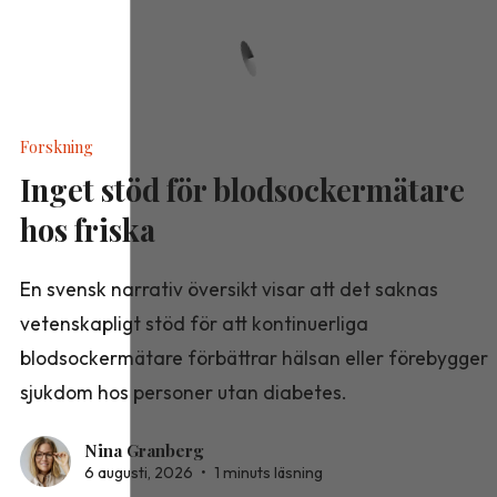
Forskning
Inget stöd för blodsockermätare
hos friska
En svensk narrativ översikt visar att det saknas
vetenskapligt stöd för att kontinuerliga
blodsockermätare förbättrar hälsan eller förebygger
sjukdom hos personer utan diabetes.
Nina Granberg
6 augusti, 2026
•
1 minuts läsning