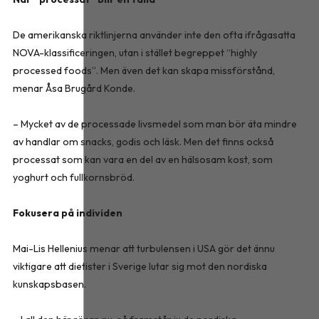
De amerikanska riktlinjerna använder inte den ofta ifrågasatta
NOVA-klassificeringen, utan i stället begreppet “highly
processed foods”. Men även det kan skapa missförstånd,
menar Åsa Brugård Konde.
– Mycket av de processade livsmedel som man bör äta mindre
av handlar om snacks, godis och läsk. Men det finns också
processat som kan vara en del av en hälsosam kost, som
yoghurt och fullkornsbröd.
Fokusera på individen
Mai-Lis Hellenius menar att turbulensen i USA gör det ännu
viktigare att dietister i Sverige lutar sig mot den nordiska
kunskapsbasen.