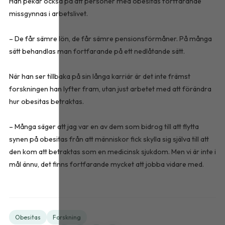
Han pekar också på att personer med obesitas fortfarande
missgynnas i arbetslivet.
– De får sämre lön, de får sämre pensionsförmåner. På många
sätt behandlas man fortfarande på ett nedlåtande sätt.
När han ser tillbaka på sin långa karriär är det inte främst
forskningen han lyfter fram, utan just arbetet med att förändra
hur obesitas betraktas.
– Många säger att jag var en av dem som bidrog till att flytta
synen på obesitas från att människor fick skylla sig själva till att
den kom att betraktas som en medicinsk sjukdom. Men vi är inte i
mål ännu, det finns fortfarande mycket att jobba vidare med.
Obesitas
Forskning