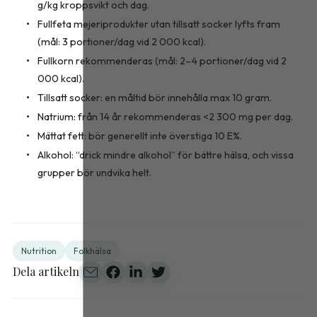
g/kg kroppsvikt och dag.
Fullfeta mejeriprodukter utan tillsatt socker lyfts fram
(mål: 3 portioner/dag vid 2 000 kcal).
Fullkorn rekommenderas (mål: 2–4 portioner/dag vid 2
000 kcal).
Tillsatt socker: en måltid bör innehålla max 10 gram.
Natrium: från 14 år rekommenderas <2 300 mg per dag.
Mättat fett: bör generellt inte överstiga 10 E%.
Alkohol: “drick mindre alkohol” för bättre hälsa, och vissa
grupper bör undvika helt.
Nutrition
Folkhälsa
Dela artikeln