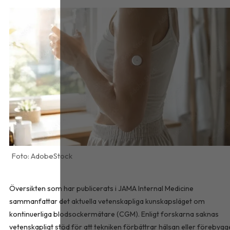
AdobeStock
Översikten som har publicerats i
JAMA Internal Medicine
sammanfattar det aktuella vetenskapliga kunskapsläget om
kontinuerliga blodsockermätare (CGM). Enligt forskarna saknas
vetenskapligt stöd för att tekniken förbättrar hälsan eller förebygg