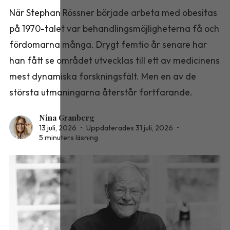
När Stephan Rössner började arbeta med obesitas
på 1970-talet var behandlingsmöjligheterna få och
fördomarna många. Drygt femtio år senare har
han fått se området utvecklas till ett av medicinens
mest dynamiska forskningsfält. Men en av de
största utmaningarna återstår fortfarande.
Nina Granberg
13 juli, 2026
•
Uppdaterades 31 juli, 2026
•
5 minuters läsning