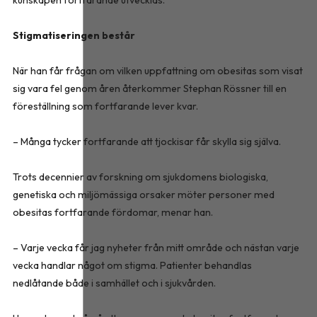
kunskapen fortfarande utvecklas.
Stigmatiseringen består
När han får frågan om vilken uppfattning om obesitas som visat
sig vara fel genom åren återkommer Stephan Rössner till en
föreställning som fortfarande lever kvar.
– Många tycker fortfarande att tjockisar får skylla sig själva.
Trots decennier av forskning om sjukdomens biologiska,
genetiska och miljömässiga orsaker möter personer med
obesitas fortfarande fördomar, menar han.
– Varje vecka får jag nyheter från mitt område och nästan varje
vecka handlar något om stigma. Patienter behandlas
nedlåtande både i samhället och i sjukvården.