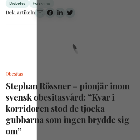
Diabetes
Forskning
Dela artikeln
Obesitas
Stephan Rössner – pionjär inom
svensk obesitasvård: ”Kvar i
korridoren stod de tjocka
gubbarna som ingen brydde sig
om”