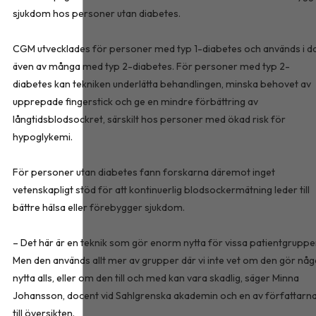
sjukdom hos personer utan diabetes.
CGM utvecklades för personer med typ 1-diabetes och används i d
även av många med typ 2-diabetes. För personer med typ 2-
diabetes kan tekniken underlätta behandlingen, minska behovet av
upprepade fingerstick och ge en mindre förbättring av
långtidsblodsockret, särskilt hos personer med ökad risk för
hypoglykemi.
För personer utan diabetes fann forskarna däremot inget
vetenskapligt stöd för att kontinuerlig blodsockermätning leder till
bättre hälsa eller förebygger sjukdom.
– Det här är en teknik som gör enorm nytta för vissa patientgruppe
Men den används allt mer av grupper där vi inte vet om den gör nå
nytta alls, eller om den till och med kan vara skadlig, säger Minna
Johansson, docent vid Sahlgrenska akademin och en av författarn
till översikten.