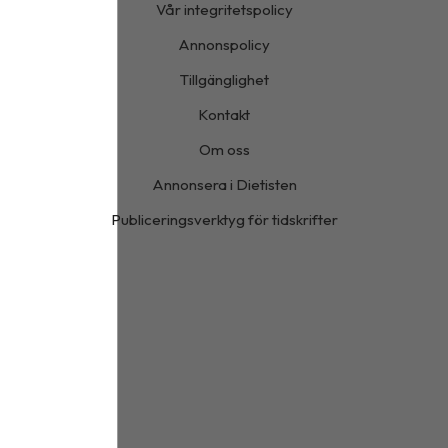
Vår integritetspolicy
Annonspolicy
Tillgänglighet
Kontakt
Om oss
Annonsera i Dietisten
Publiceringsverktyg för tidskrifter