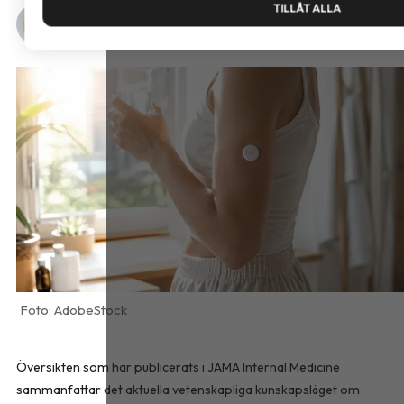
TILLÅT ALLA
Nina Granberg
6 augusti, 2026
•
1 minuts läsning
AdobeStock
Översikten som har publicerats i
JAMA Internal Medicine
sammanfattar det aktuella vetenskapliga kunskapsläget om