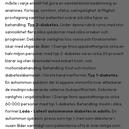
måste i varje enskilt fall göra en samlad klinisk bedömning av
anamnes, förlopp, symtom, status, samsjuklighet, ärftlighet,
provtagning samt hur patienten svarar på olika typer av
behandling.
Typ 2-diabetes.
Under denna rubrik ryms med stor
sannolikhet flera olika sjukdomar med olika orsaker och
prognoser. Debuterar vanligtvis hos vuxna och förekomsten
ökar med stigande ålder. I Sverige finns uppskattningsvis cirka en
halv miljon personer med typ 2-diabetes varav cirka 20 procent
klarar sig utan läkemedel med enbart kost- och
motionsbehandling. Behandling: Kost och motion,
diabetesläkemedel, i första hand metformin.
Typ 1-diabetes.
En autoimmun sjukdom där kroppens immunförsvar attackerar
de insulinproducerande cellerna i bukspottkörteln. Debuterar
vanligtvis i ungdomsåren. I Sverige finns uppskattningsvis cirka
60 000 personer med typ 1-diabetes. Behandling: Insulin i olika
former.
Lada - Latent autoimmune diabetes in adults.
En
autoimmun sjukdom, precis som typ 1, men som debuterar i
vuxen ålder samtidigt som patienterna ofta är överviktiga som