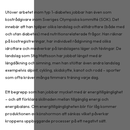
Utöver arbetet inom typ 1-diabetes jobbar han även som
kostrådgivare inom Sveriges Olympiska kommitté (SOK). Det
innebär att han hjälper olika landslag och elitidrottare (både med
och utan diabetes) med nutritionsrelaterade frågor. Han räknar
på kostregistreringar, har individuell rådgivning med olika
idrottare och medverkar på landslagens läger och tävlingar. De
landslag som Stig Mattsson har jobbat längst med är
längdåkning och simning, men han stöttar även andra landslag
exempelvis alpint, cykling, skidskytte, kanot och rodd – sporter
som ofta kräver många timmars träning varje dag.
Ett begrepp som han jobbar mycket med är energitillgänglighet
– och att förklara skil­lnaden mellan tillgänglig energi och
energibalans. Om energitillgängligheten blir för låg kommer
produktionen av könshormon att sänkas vilket påverkar
kroppens uppbyggande processer på ett negativt sätt.