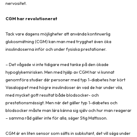
nervositet.
CGM har revolutionerat
Tack vare dagens möjligheter att använda kontinuerlig
glukosmätning (CGM) kan man med trygghet även öka
insulindoserna inför och under fysiska prestationer.
– Det vågade vi inte tidigare med tanke på den ökade
hypoglykemirisken. Men med hjälp av CGM har vi kunnat
genomföra studier där personer med typ 1-­diabetes har kört
Vasaloppet med högre insulindoser än vad de har under vila,
med mycket gott resultat både blodsocker- och
prestationsmässigt. Men när det gäller typ 1-diabetes och
blodsocker måste man lära känna sig själv och hur man reagerar
– samma råd gäller inte för alla, säger Stig Mattsson.
CGM är en liten sensor som sätts in subkutant, det vill säga under