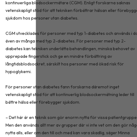
kontinuerliga blodsockermätare (CGM). Enligt forskarna saknas
vetenskapligt stöd för att tekniken förbättrar hälsan eller förebygg
sjukdom hos personer utan diabetes.
CGM utvecklades för personer med typ 1-diabetes och används i d
även av många med typ 2-diabetes. För personer med typ 2-
diabetes kan tekniken underlätta behandlingen, minska behovet av
upprepade fingerstick och ge en mindre förbättring av
långtidsblodsockret, särskilt hos personer med ökad risk för
hypoglykemi.
För personer utan diabetes fann forskarna däremot inget
vetenskapligt stöd för att kontinuerlig blodsockermätning leder till
bättre hälsa eller förebygger sjukdom.
– Det här är en teknik som gör enorm nytta för vissa patientgruppe
Men den används allt mer av grupper där vi inte vet om den gör nå
nytta alls, eller om den till och med kan vara skadlig, säger Minna