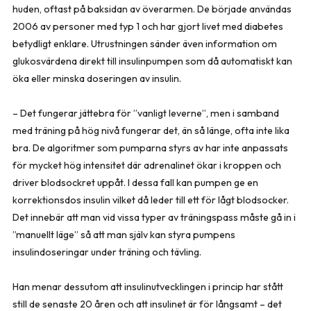
huden, oftast på baksidan av överarmen. De började användas
2006 av personer med typ 1 och har gjort livet med diabetes
betydligt enklare. Utrustningen sänder även information om
glukosvärdena direkt till insulinpumpen som då automatiskt kan
öka eller minska doseringen av insulin.
– Det fungerar jättebra för ”vanligt leverne”, men i samband
med träning på hög nivå fungerar det, än så länge, ofta inte lika
bra. De algoritmer som pumparna styrs av har inte anpassats
för mycket hög intensitet där adrenalinet ökar i kroppen och
driver blodsockret uppåt. I dessa fall kan pumpen ge en
korrektionsdos insulin vilket då leder till ett för lågt blodsocker.
Det innebär att man vid vissa typer av träningspass måste gå in i
”manuellt läge” så att man själv kan styra pumpens
insulindoseringar under träning och tävling.
Han menar dessutom att insulinutvecklingen i princip har stått
still de senaste 20 åren och att insulinet är för långsamt – det