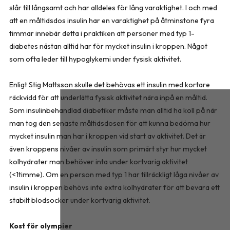
slår till långsamt och har alldeles för lång varaktighet. I och med
att en måltidsdos insulin har en varaktighet på åtminstone fyra
timmar innebär detta i praktiken att personer med typ 1-
diabetes nästan alltid har för mycket insulin i kroppen. Något
som ofta leder till hypoglykemi under fysisk aktivitet.
Enligt Stig Mattsson skulle det behövas ett insulin med kortare
räckvidd för att underlätta fysisk aktivitet nära inpå en måltid.
Som insulinbehandlad diabetiker måste man alltid ha koll på när
man tog den senaste måltidsdosen för att kunna bedöma hur
mycket insulin man har i kroppen vid start av aktivitet. Det är
även kroppens nivåer av insulin som primärt styr hur mycket
kolhydrater man behöver inta under kortvarig aktivitet
(<1timme). Om en person med typ 1 har tillräckligt låga nivåer av
insulin i kroppen behövs inte extra kolhydrater för att bevara ett
stabilt blodsocker under kortvarig aktivitet.
Kost för olympier