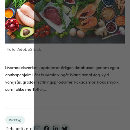
AdobeStock
Livsmedelsverket uppdaterar årligen databasen genom egna
analysprojekt. I årets version ingår bland annat ägg, kyld
vaniljsås, gräddersättningsprodukter, kakaosmör, kokosmjölk
samt olika matfetter,...
Verktyg
Dela artikeln