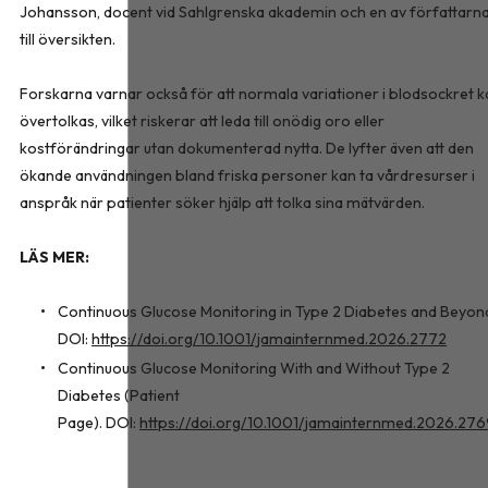
Johansson, docent vid Sahlgrenska akademin och en av författarn
till översikten.
Forskarna varnar också för att normala variationer i blodsockret k
övertolkas, vilket riskerar att leda till onödig oro eller
kostförändringar utan dokumenterad nytta. De lyfter även att den
ökande användningen bland friska personer kan ta vårdresurser i
anspråk när patienter söker hjälp att tolka sina mätvärden.
LÄS MER:
Continuous Glucose Monitoring in Type 2 Diabetes and Beyon
DOI:
https://doi.org/10.1001/jamainternmed.2026.2772
Continuous Glucose Monitoring With and Without Type 2
Diabetes (Patient
Page). DOI:
https://doi.org/10.1001/jamainternmed.2026.27