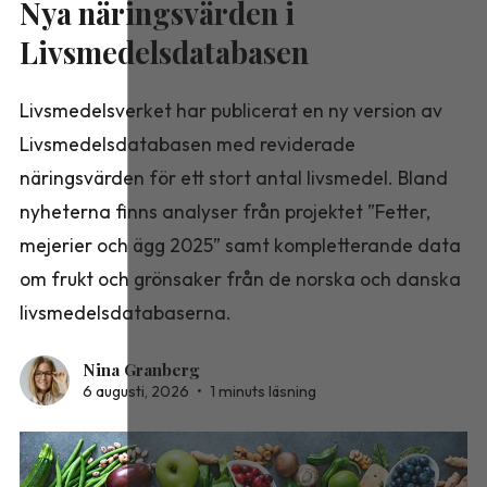
Nya näringsvärden i
Livsmedelsdatabasen
Livsmedelsverket har publicerat en ny version av
Livsmedelsdatabasen med reviderade
näringsvärden för ett stort antal livsmedel. Bland
nyheterna finns analyser från projektet ”Fetter,
mejerier och ägg 2025” samt kompletterande data
om frukt och grönsaker från de norska och danska
livsmedelsdatabaserna.
Nina Granberg
6 augusti, 2026
•
1 minuts läsning