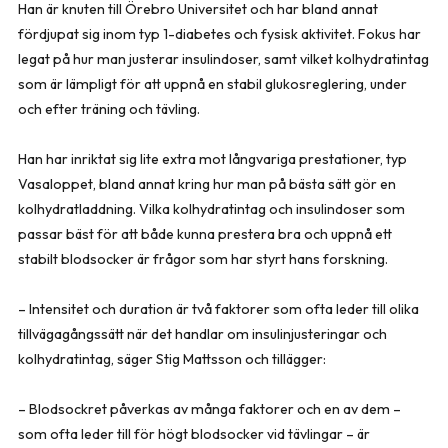
Han är knuten till Örebro Universitet och har bland annat
fördjupat sig inom typ 1-diabetes och fysisk aktivitet. Fokus har
legat på hur man justerar insulindoser, samt vilket kolhydratintag
som är lämpligt för att uppnå en stabil glukosreglering, under
och efter träning och tävling.
Han har inriktat sig lite extra mot långvariga prestationer, typ
Vasaloppet, bland annat kring hur man på bästa sätt gör en
kolhydratladdning. Vilka kolhydratintag och insulindoser som
passar bäst för att både kunna prestera bra och uppnå ett
stabilt blodsocker är frågor som har styrt hans forskning.
– Intensitet och duration är två faktorer som ofta leder till olika
tillvägagångssätt när det handlar om insulinjusteringar och
kolhydratintag, säger Stig Mattsson och tillägger:
– Blodsockret påverkas av många faktorer och en av dem –
som ofta leder till för högt blodsocker vid tävlingar – är