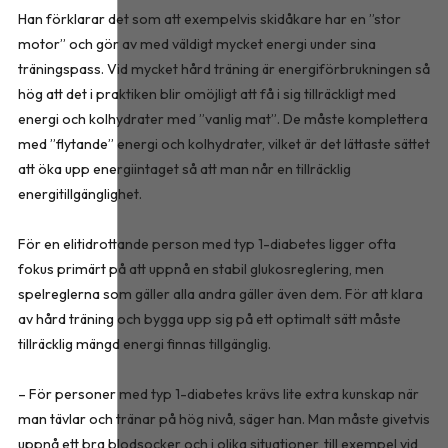
Han förklarar det som att exempelvis skidåkare har en ”stor
motor” och gör av med väldigt mycket energi under sina
träningspass. Vid mycket hård träning är energiförbrukningen så
hög att det i praktiken blir omöjligt att få i sig tillräckligt med
energi och kolhydrater med ”vanlig mat”. De måste komplettera
med ”flytande” energi och kolhydrater, vilket är det lättaste sättet
att öka upp energiintaget så att man når en tillräcklig
energitillgänglighet.
För en elitidrottande person med typ 1-diabetes ligger ofta
fokus primärt på att uppnå en stabil glukosreglering, men
spelreglerna som gäller alla andra gäller även dem. För att klara
av hård träning och bygga upp sig på ett optimalt sätt måste
tillräcklig mängd energi finnas tillgänglig.
– För personer med typ 1-diabetes krävs lite extra kunskap när
man tävlar och tränar på hög nivå, säger han. Man måste givetvis
uppnå ett bra blodsocker och i olika situationer, till exempel vid