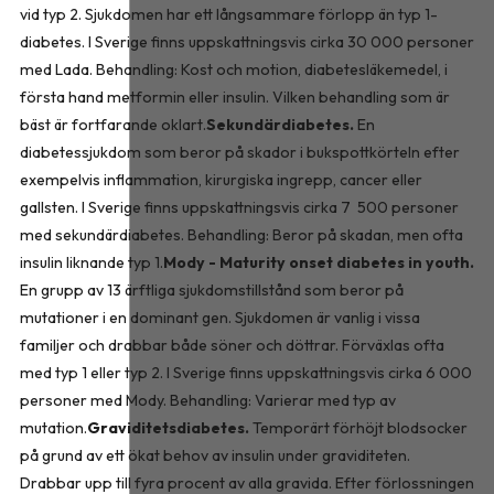
vid typ 2. Sjukdomen har ett långsammare förlopp än typ 1-
diabetes. I Sverige finns uppskattningsvis cirka 30 000 personer
med Lada. Behandling: Kost och motion, diabetesläkemedel, i
första hand metformin eller insulin. Vilken behandling som är
bäst är fortfarande oklart.
Sekundärdiabetes.
En
diabetessjukdom som beror på skador i bukspottkörteln efter
exempelvis inflammation, kirurgiska ingrepp, cancer eller
gallsten. I Sverige finns uppskattningsvis cirka 7 500 personer
med sekundärdiabetes. Behandling: Beror på skadan, men ofta
insulin liknande typ 1.
Mody - Maturity onset diabetes in youth.
En grupp av 13 ärftliga sjukdomstillstånd som beror på
mutationer i en dominant gen. Sjukdomen är vanlig i vissa
familjer och drabbar både söner och döttrar. Förväxlas ofta
med typ 1 eller typ 2. I Sverige finns uppskattningsvis cirka 6 000
personer med Mody. Behandling: Varierar med typ av
mutation.
Graviditetsdiabetes.
Temporärt förhöjt blodsocker
på grund av ett ökat behov av insulin under graviditeten.
Drabbar upp till fyra procent av alla gravida. Efter förlossningen