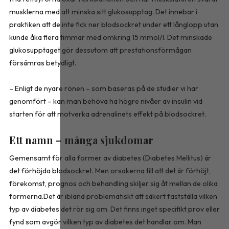
musklerna med att minska sitt glukosupptag. Det innebar i
praktiken att de inte fick ner blodsockret under ett långlopp utan
kunde åka flera timmar med omkring 15 mmol/l. Det minskade
glukosupptaget gör dessutom att prestationsförmågan
försämras betydligt.
– Enligt de nyare rönen – som baseras på de studier vi har
genomfört – kan man behöva ha högre nivåer av insulin vid
starten för att motverka adrenalinets effekt på blodsockret.
Ett namn – många sjukdomar
Gemensamt för alla former av diabetes (Diabetes Mellitus) är
det förhöjda blodsockret. Men orsakerna till att det är förhöjt,
förekomst, prognos och behandling skiljer sig åt mellan de olika
formerna.Det är ibland problematiskt att säkert fastställa vilken
typ av diabetes det rör sig om. Det finns inget specifikt prov eller
fynd som avgör vilken typ av diabetes det handlar om. Man