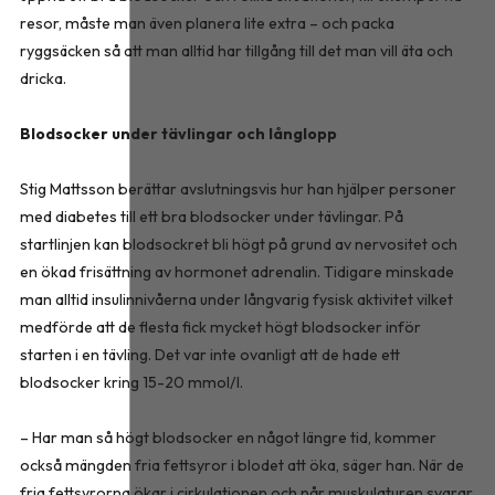
resor, måste man även planera lite extra – och packa
ryggsäcken så att man alltid har tillgång till det man vill äta och
dricka.
Blodsocker under tävlingar och långlopp
Stig Mattsson berättar avslutningsvis hur han hjälper personer
med diabetes till ett bra blodsocker under tävlingar. På
startlinjen kan blodsockret bli högt på grund av nervositet och
en ökad frisättning av hormonet adrenalin. Tidigare minskade
man alltid insulinnivåerna under långvarig fysisk aktivitet vilket
medförde att de flesta fick mycket högt blodsocker inför
starten i en tävling. Det var inte ovanligt att de hade ett
blodsocker kring 15-20 mmol/l.
– Har man så högt blodsocker en något längre tid, kommer
också mängden fria fettsyror i blodet att öka, säger han. När de
fria fettsyrorna ökar i cirkulationen och når muskulaturen svarar