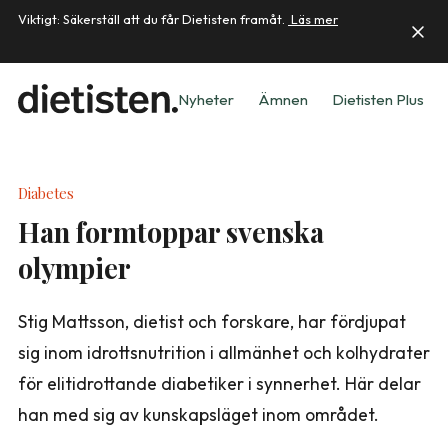
Viktigt: Säkerställ att du får Dietisten framåt.
Läs mer
Nyheter
Ämnen
Dietisten Plus
Diabetes
Han formtoppar svenska
olympier
Stig Mattsson, dietist och forskare, har fördjupat
sig inom idrotts­nutrition i allmänhet och kolhydrater
för elitidrottande diabetiker i synnerhet. Här delar
han med sig av kunskapsläget inom området.