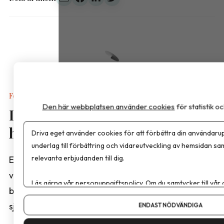
Forskning
Den här webbplatsen använder cookies
för statistik 
Inget stöd för blodsockermätare
hos friska
Driva eget använder cookies för att förbättra din användarup
underlag till förbättring och vidareutveckling av hemsidan sa
relevanta erbjudanden till dig.
En svensk narrativ översikt visar att det saknas
vetenskapligt stöd för att kontinuerliga
Läs gärna vår
personuppgiftspolicy
. Om du samtycker till vår
blodsockermätare förbättrar hälsan eller förebygger
Om du vill ändra ditt val i efterhand hittar du den möjligheten 
sjukdom hos personer utan diabetes.
ENDAST NÖDVÄNDIGA