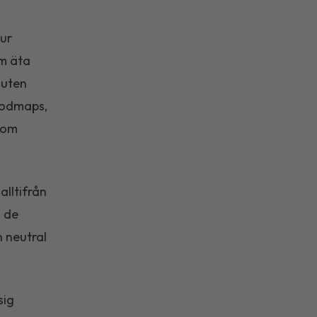
hur
em äta
luten
fodmaps,
 som
lltifrån
m de
 neutral
sig