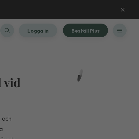
Logga in
Beställ Plus
l vid
t och
la