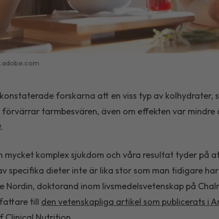
k.adobe.com
onstaterade forskarna att en viss typ av kolhydrater, 
förvärrar tarmbesvären, även om effekten var mindre 
t.
en mycket komplex sjukdom och våra resultat tyder på at
v specifika dieter inte är lika stor som man tidigare har 
se Nordin, doktorand inom livsmedelsvetenskap på Chal
attare till
den vetenskapliga artikel som publicerats i 
 Clinical Nutrition.