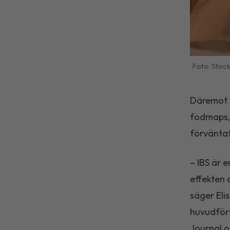
Stoc
Däremot k
fodmaps, 
förvänta
– IBS är 
effekten a
säger Eli
huvudförf
Journal of