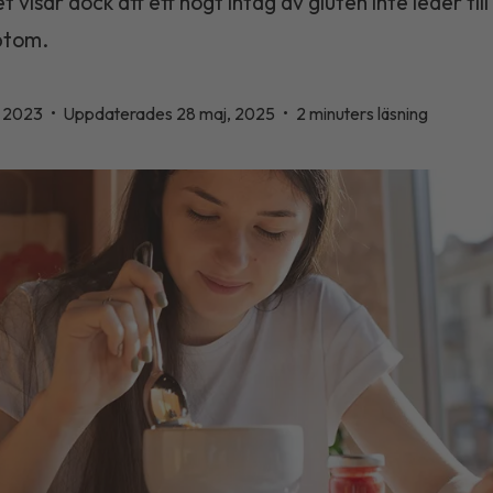
et visar dock att ett högt intag av gluten inte leder til
ptom.
, 2023
•
Uppdaterades 28 maj, 2025
•
2 minuters läsning