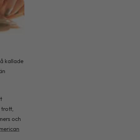
så kallade
än
t
trott,
mers och
American