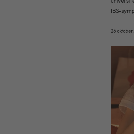
universit
IBS-sym
26 oktober