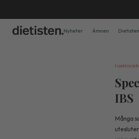
Nyheter
Ämnen
Dietisten
Gastroent
Spec
IBS
Många so
utesluter