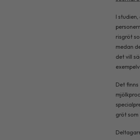
I studien
personern
risgröt s
medan de
det vill 
exempelvi
Det finns
mjölkprod
specialpr
gröt som
Deltagarn