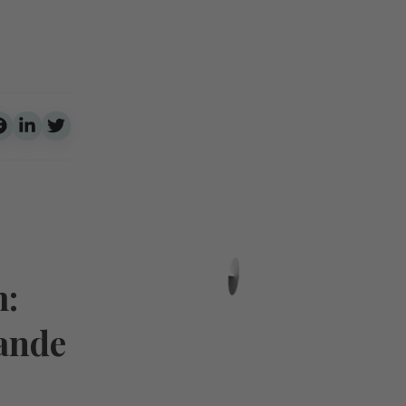
m:
rande