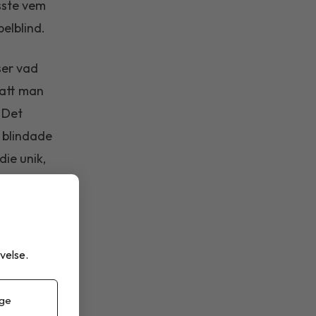
isste vem
bbelblind.
ser vad
 att man
. Det
t blindade
die unik,
tem med
maps eller
velse.
r. Gluten
 ge
sonernas