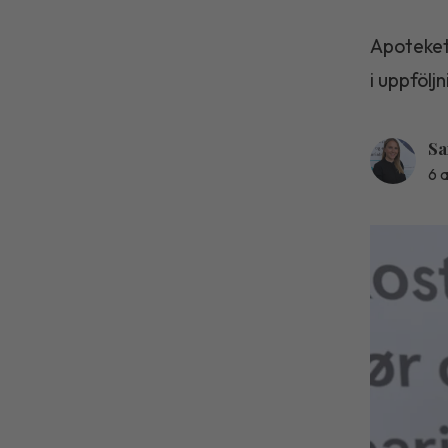
Apoteket
i uppfölj
Sa
6 