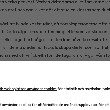
 en vecka per kost. Varken deltagarna eller forskarna v
lken gröt och när, vilket gör att studien klassas som du
svårt att blinda koststudier, då försökspersonerna ofta 
d. Detta utgör en stor utmaning, eftersom vetskap om
ill eller tagit bort något i kosten kan påverka resultatet
t vi i denna studie har lyckats skapa dieter som var hel
ans med att vi fick ett stort deltagarantal – gör vår stu
se Nordin.
udien provocerades försökspersonernas mag-tarmsys
r (1,5 gånger dagligt intag i en normal befolkning) fod
är webbplatsen använder cookies
för statistik och användarupple
Fodmaps förvärrade symtomen, men inte i den grad som
 hade förväntat sig utifrån resultat från tidigare studie
t använder cookies för att förbättra din användarupplevelse, för att
g inte ha någon mätbar negativ inverkan på försöksper