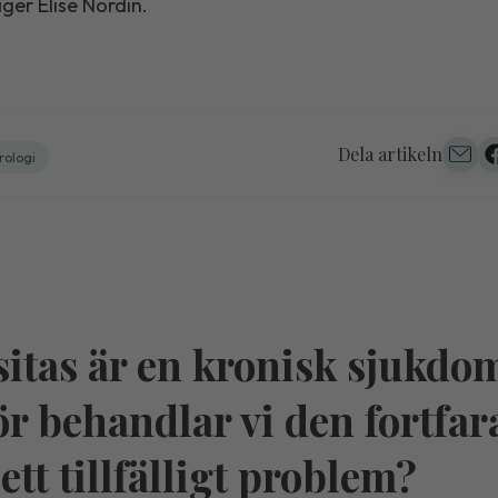
säger Elise Nordin.
Dela artikeln
rologi
itas är en kronisk sjukdo
ör behandlar vi den fortfa
ett tillfälligt problem?