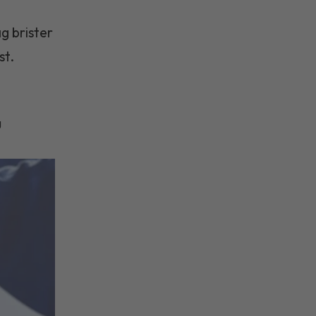
g brister
st.
g