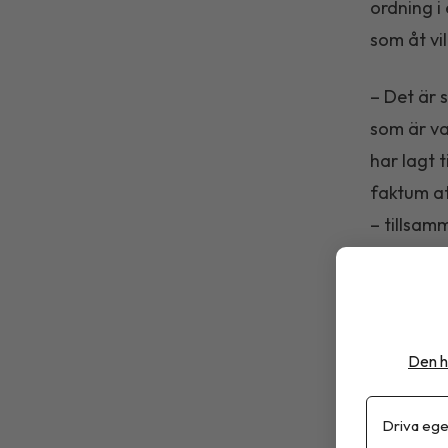
ordning i
som åt vi
– Det är 
som är va
har lagt t
faktum at
– tillsamm
säger Eli
Under st
höga dose
Den h
gluten. 
forskarna
Driva ege
visade si