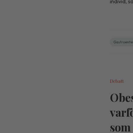
individ, 
Gastroente
Debatt
Obes
varf
som 