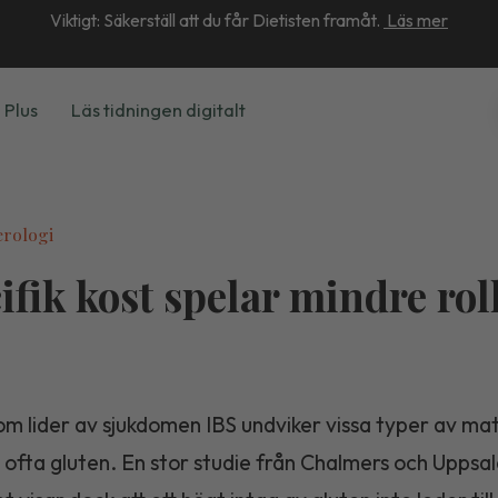
Viktigt: Säkerställ att du får Dietisten framåt.
Läs mer
 Plus
Läs tidningen digitalt
erologi
ifik kost spelar mindre rol
m lider av sjukdomen IBS undviker vissa typer av ma
 ofta gluten. En stor studie från Chalmers och Uppsa