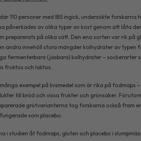
, där 110 personer med IBS ingick, undersökte forskarna 
a påverkades av olika typer av kost genom att låta d
om preparerats på olika sätt. Den ena sorten var rik på g
n andra innehöll stora mängder kolhydrater av typen 
säga fermenterbara (jäsbara) kolhydrater – sockerarter
s fruktos och laktos.
 många exempel på livsmedel som är rika på fodmaps – a
ukter till bröd och vissa frukter och grönsaker. Föruto
eparerade grötvarianterna tog forskarna också fram en
 fungerade som placebo.
a i studien åt fodmaps, gluten och placebo i slumpmäs