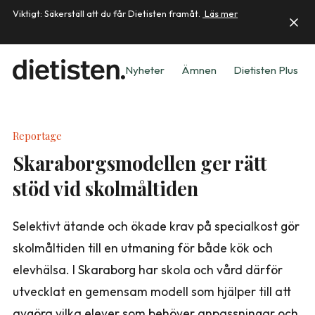
Viktigt: Säkerställ att du får Dietisten framåt.
Läs mer
Nyheter
Ämnen
Dietisten Plus
Reportage
Skaraborgsmodellen ger rätt
stöd vid skolmåltiden
Selektivt ätande och ökade krav på specialkost gör
skolmåltiden till en utmaning för både kök och
elevhälsa. I Skaraborg har skola och vård därför
utvecklat en gemensam modell som hjälper till att
avgöra vilka elever som behöver anpassningar och