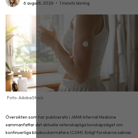
6 augusti, 2026
•
1 minuts läsning
AdobeStock
Översikten som har publicerats i
JAMA Internal Medicine
sammanfattar det aktuella vetenskapliga kunskapsläget om
kontinuerliga blodsockermätare (CGM). Enligt forskarna saknas