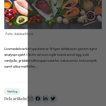
AdobeStock
Livsmedelsverket uppdaterar årligen databasen genom egna
analysprojekt. I årets version ingår bland annat ägg, kyld
vaniljsås, gräddersättningsprodukter, kakaosmör, kokosmjölk
samt olika matfetter,...
Verktyg
Dela artikeln