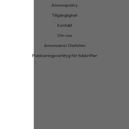
Annonspolicy
Tillgänglighet
Kontakt
Om oss
Annonsera i Dietisten
Publiceringsverktyg för tidskrifter