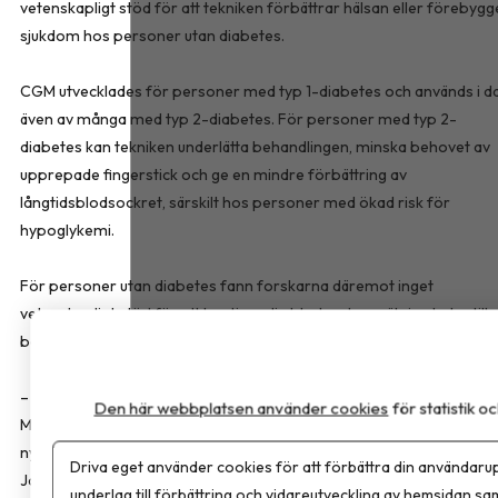
vetenskapligt stöd för att tekniken förbättrar hälsan eller förebygg
sjukdom hos personer utan diabetes.
CGM utvecklades för personer med typ 1-diabetes och används i d
även av många med typ 2-diabetes. För personer med typ 2-
diabetes kan tekniken underlätta behandlingen, minska behovet av
upprepade fingerstick och ge en mindre förbättring av
långtidsblodsockret, särskilt hos personer med ökad risk för
hypoglykemi.
För personer utan diabetes fann forskarna däremot inget
vetenskapligt stöd för att kontinuerlig blodsockermätning leder till
bättre hälsa eller förebygger sjukdom.
– Det här är en teknik som gör enorm nytta för vissa patientgruppe
Den här webbplatsen använder cookies
för statistik 
Men den används allt mer av grupper där vi inte vet om den gör nå
nytta alls, eller om den till och med kan vara skadlig, säger Minna
Driva eget använder cookies för att förbättra din användarup
Johansson, docent vid Sahlgrenska akademin och en av författarn
underlag till förbättring och vidareutveckling av hemsidan sa