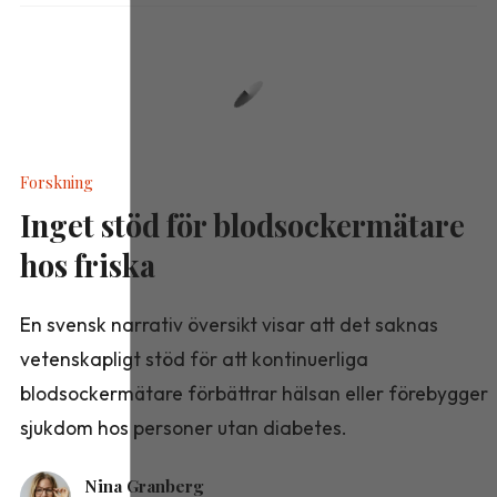
Forskning
Inget stöd för blodsockermätare
hos friska
En svensk narrativ översikt visar att det saknas
vetenskapligt stöd för att kontinuerliga
blodsockermätare förbättrar hälsan eller förebygger
sjukdom hos personer utan diabetes.
Nina Granberg