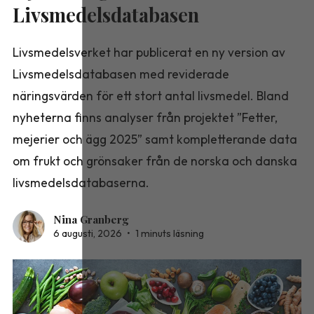
Livsmedelsdatabasen
Livsmedelsverket har publicerat en ny version av
Livsmedelsdatabasen med reviderade
näringsvärden för ett stort antal livsmedel. Bland
nyheterna finns analyser från projektet ”Fetter,
mejerier och ägg 2025” samt kompletterande data
om frukt och grönsaker från de norska och danska
livsmedelsdatabaserna.
Nina Granberg
6 augusti, 2026
•
1 minuts läsning