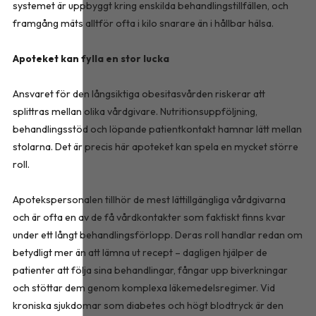
systemet är uppbyggt kring enskilda behandlingstillfällen, och
framgång mäts alltför ofta i kilo snarare än i hållbar hälsa.
Apoteket kan fylla en stor lucka
Ansvaret för den långsiktiga obesitasvården riskerar att
splittras mellan olika vårdgivare. Nutritionsuppföljning,
behandlingsstöd och löpande patientkontakt hamnar lätt mellan
stolarna. Det är precis här apoteket kan spela en mycket större
roll.
Apotekspersonalen tillhör de mest lättillgängliga vårdgivarna
och är ofta en av de få vårdkontakter som faktiskt finns kvar
under ett långt behandlingsförlopp. Deras roll handlar redan om
betydligt mer än att lämna ut recept – dagligen hjälper de
patienter att följa sina behandlingar, fångar upp biverkningar
och stöttar dem genom komplexa läkemedelsregimer. Vid
kroniska sjukdomar som diabetes och högt blodtryck är den