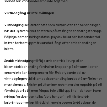
snabbt har vårdmodellerna inte följt med.
Viktnedgång är inte mållinjen
Viktnedgång ses alltför ofta som slutpunkten för behandlingen,
när det i själva verket är starten på ett långt behandlingsförlopp.
Följdsjukdomar, näringsstatus, psykisk hälsa och beteendestöd
kräver fortsatt uppmärksamhet långt efter att behandlingen
inletts.
Snabb viktnedgång till följd av bariatrisk kirurgi eller
läkemedelsbehandling förändrar kroppen på sätt som kosten
ensam inte kan kompensera för. En betydande del av
viktnedgången vid läkemedelsbehandling kan bestå av förlust av
muskelmassa. Brister på vitaminer och mineraler uppstår på ett
förutsägbart sätt men fångas inte alltid upp i tid – det som inom
näringsforskningen kallas 'dold hunger' – ett tillstånd där
kaloriintaget verkar tillräckligt, men kroppen ändå saknar de