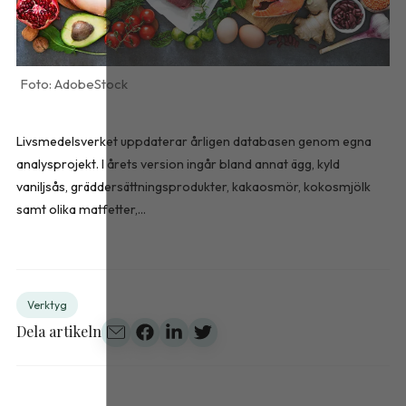
AdobeStock
Livsmedelsverket uppdaterar årligen databasen genom egna
analysprojekt. I årets version ingår bland annat ägg, kyld
vaniljsås, gräddersättningsprodukter, kakaosmör, kokosmjölk
samt olika matfetter,...
Verktyg
Dela artikeln