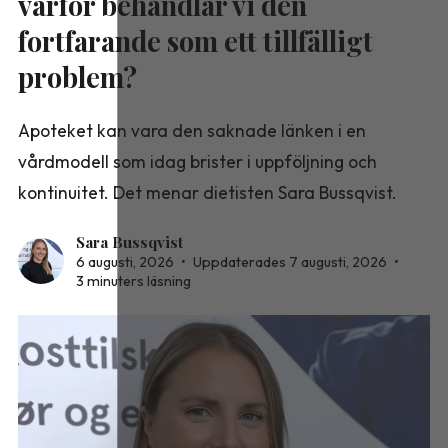
varför behandlar vi den
fortfarande som ett tillfälligt
problem?
Apoteket kan vara den saknade länken i en
vårdmodell som idag brister i uppföljning och
kontinuitet. Det menar dietisten Sara Bussqvist.
Sara Bussqvist
6 augusti, 2026
•
Uppdaterades 7 augusti, 2026
•
3 minuters läsning