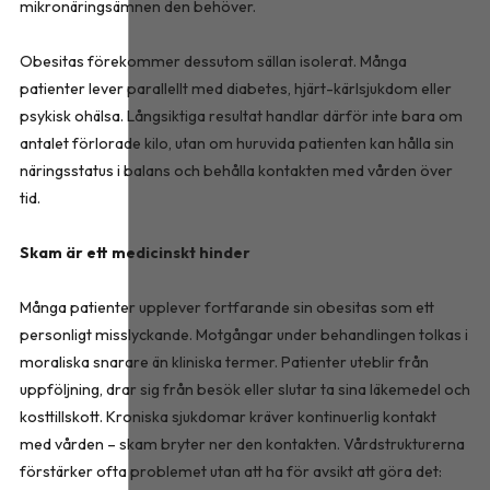
mikronäringsämnen den behöver.
Obesitas förekommer dessutom sällan isolerat. Många
patienter lever parallellt med diabetes, hjärt-kärlsjukdom eller
psykisk ohälsa. Långsiktiga resultat handlar därför inte bara om
antalet förlorade kilo, utan om huruvida patienten kan hålla sin
näringsstatus i balans och behålla kontakten med vården över
tid.
Skam är ett medicinskt hinder
Många patienter upplever fortfarande sin obesitas som ett
personligt misslyckande. Motgångar under behandlingen tolkas i
moraliska snarare än kliniska termer. Patienter uteblir från
uppföljning, drar sig från besök eller slutar ta sina läkemedel och
kosttillskott. Kroniska sjukdomar kräver kontinuerlig kontakt
med vården – skam bryter ner den kontakten. Vårdstrukturerna
förstärker ofta problemet utan att ha för avsikt att göra det: