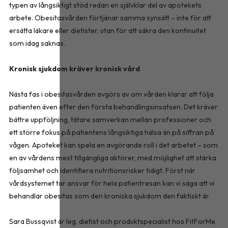
typen av långsiktigt stöd redan en självklar del av apotekets
arbete. Obesitasvården förtjänar samma synsätt – inte för att
ersätta läkare eller dietister, utan för att säkra den kontinuitet
som idag saknas.
Kronisk sjukdom kräver kronisk vård
Nästa fas i obesitasvården avgörs av om vården klarar att följa
patienten även efter den första behandlingsinsatsen. Det kräver
bättre uppföljning, tätare samverkan mellan professioner och
ett större fokus på patientens långsiktiga hälsa än på siffran på
vågen. Apoteket kan spela en avgörande roll i det arbetet – som
en av vårdens mest tillgängliga aktörer, med möjlighet att stärka
följsamhet och identifiera nutritionsrisker tidigt. Först när
vårdsystemet tar ansvar för hela patientresan kan vi säga att vi
behandlar obesitas som den kroniska sjukdom den faktiskt är.
Sara Bussqvist är leg. dietist och produktspecialist hos FitForMe,