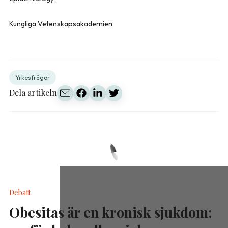
Kungliga Vetenskapsakademien
Yrkesfrågor
Dela artikeln
Debatt
Obesitas är en kronisk sjukdom: