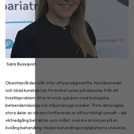
Sara Bussqvist.
Obesitasvården står inför ett paradigmskifte. Nya läkemedel
och ökad kunskap har förändrat synen på obesitas från ett
livsstilsproblem till en kronisk sjukdom med biologiska,
beteendemässiga och miljömässiga orsaker. Trots det präglas
stora delar av vården fortfarande av ett kortsiktigt synsätt – där
viktnedgång betraktas som målet, snarare än början på en
livslång behandling. Medan behandlingsmöjligheterna utvecklas