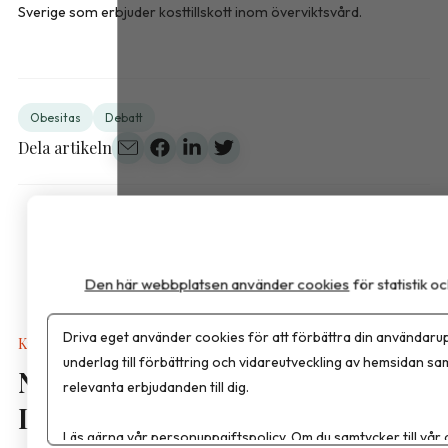
Sverige som erbjuder kosttillskott inom överviktsvård.
Obesitas
Debatt
Dela artikeln
Den här webbplatsen använder cookies
för statistik 
Driva eget använder cookies för att förbättra din användarup
Kalkyler & Verktyg
underlag till förbättring och vidareutveckling av hemsidan sa
Nya näringsvärden i
relevanta erbjudanden till dig.
Livsmedelsdatabasen
Läs gärna vår
personuppgiftspolicy
. Om du samtycker till vår