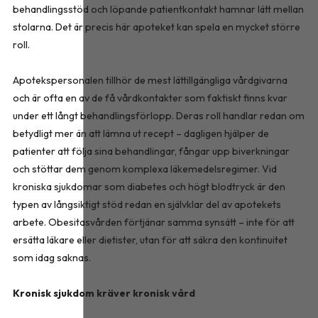
behandlingsstöd och löpande patientkontakt hamnar lätt mellan
stolarna. Det är precis här apoteket kan spela en mycket större
roll.
Apotekspersonalen tillhör de mest lättillgängliga vårdgivarna
och är ofta en av de få vårdkontakter som faktiskt finns kvar
under ett långt behandlingsförlopp. Deras roll handlar redan om
betydligt mer än att lämna ut recept – dagligen hjälper de
patienter att följa sina behandlingar, fångar upp biverkningar
och stöttar dem genom komplexa läkemedelsregimer. Vid
kroniska sjukdomar som diabetes och högt blodtryck är den
typen av långsiktigt stöd redan en självklar del av apotekets
arbete. Obesitasvården förtjänar samma synsätt – inte för att
ersätta läkare eller dietister, utan för att säkra den kontinuitet
som idag saknas.
Kronisk sjukdom kräver kronisk vård