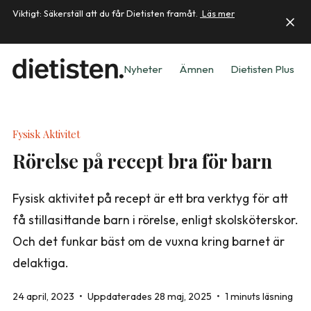
Viktigt: Säkerställ att du får Dietisten framåt.
Läs mer
Nyheter
Ämnen
Dietisten Plus
Fysisk Aktivitet
Rörelse på recept bra för barn
Fysisk aktivitet på recept är ett bra verktyg för att
få stillasittande barn i rörelse, enligt skolsköterskor.
Och det funkar bäst om de vuxna kring barnet är
delaktiga.
24 april, 2023
•
Uppdaterades 28 maj, 2025
•
1 minuts läsning