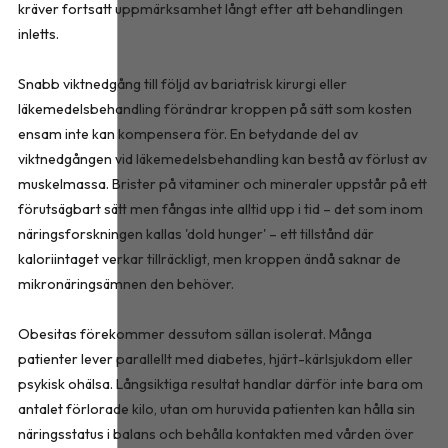
kräver fortsatt uppmärksamhet långt efter att behandlingen
inletts.
Snabb viktnedgång till följd av bariatrisk kirurgi eller
läkemedelsbehandling förändrar kroppen på sätt som kosten
ensam inte kan kompensera för. En betydande del av
viktnedgången vid läkemedelsbehandling kan bestå av förlust av
muskelmassa. Brister på vitaminer och mineraler uppstår på ett
förutsägbart sätt men fångas inte alltid upp i tid – det som inom
näringsforskningen kallas 'dold hunger' – ett tillstånd där
kaloriintaget verkar tillräckligt, men kroppen ändå saknar de
mikronäringsämnen den behöver.
Obesitas förekommer dessutom sällan isolerat. Många
patienter lever parallellt med diabetes, hjärt-kärlsjukdom eller
psykisk ohälsa. Långsiktiga resultat handlar därför inte bara om
antalet förlorade kilo, utan om huruvida patienten kan hålla sin
näringsstatus i balans och behålla kontakten med vården över