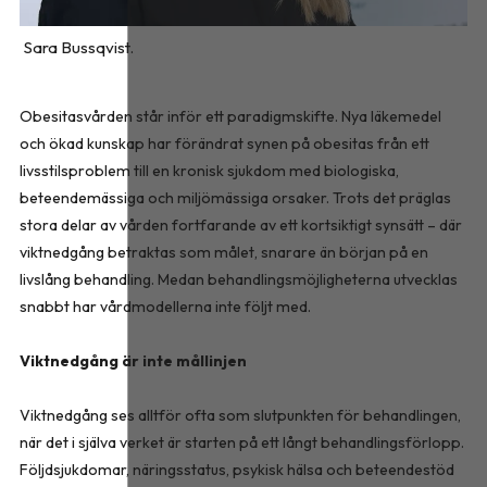
Sara Bussqvist.
Obesitasvården står inför ett paradigmskifte. Nya läkemedel
och ökad kunskap har förändrat synen på obesitas från ett
livsstilsproblem till en kronisk sjukdom med biologiska,
beteendemässiga och miljömässiga orsaker. Trots det präglas
stora delar av vården fortfarande av ett kortsiktigt synsätt – där
viktnedgång betraktas som målet, snarare än början på en
livslång behandling. Medan behandlingsmöjligheterna utvecklas
snabbt har vårdmodellerna inte följt med.
Viktnedgång är inte mållinjen
Viktnedgång ses alltför ofta som slutpunkten för behandlingen,
när det i själva verket är starten på ett långt behandlingsförlopp.
Följdsjukdomar, näringsstatus, psykisk hälsa och beteendestöd