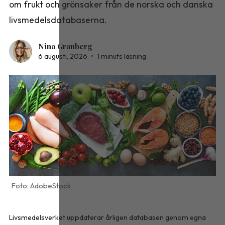
om frukt och grönsaker från de norska och danska
livsmedelsdatabaserna.
Nina Granberg
6 augusti, 2026
•
1 minuts läsning
AdobeStock
Livsmedelsverket uppdaterar årligen databasen genom egna