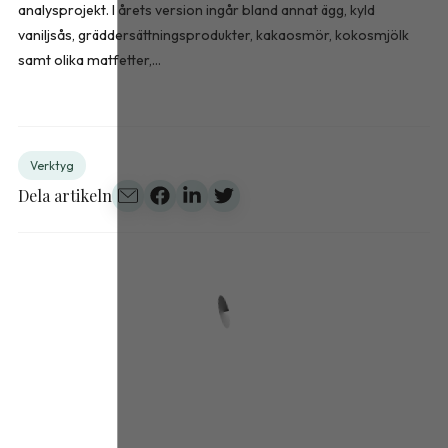
analysprojekt. I årets version ingår bland annat ägg, kyld
vaniljsås, gräddersättningsprodukter, kakaosmör, kokosmjölk
samt olika matfetter,...
Verktyg
Dela artikeln