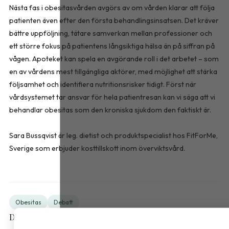
Nästa fas i obesitasvården avgörs av om vården klarar att följa
patienten även efter den första behandlingsinsatsen. Det kräver
bättre uppföljning, tätare samverkan mellan professioner och
ett större fokus på patientens långsiktiga hälsa än på siffran på
vågen. Apoteket kan spela en avgörande roll i det arbetet – som
en av vårdens mest tillgängliga aktörer, med möjlighet att stärka
följsamhet och identifiera nutritionsrisker tidigt. Först när
vårdsystemet tar ansvar för hela patientresan kan vi säga att vi
behandlar obesitas som den kroniska sjukdom den faktiskt är.
Sara Bussqvist är leg. dietist och produktspecialist hos FitForMe,
Sverige som erbjuder kosttillskott inom överviktsvård.
Obesitas
Debatt
Dela artikeln