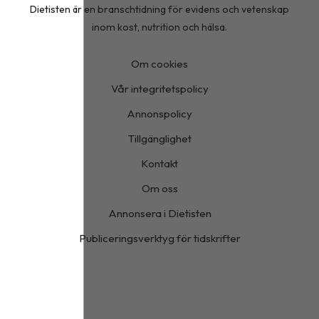
Dietisten är en branschtidning för evidens och vetenskap
inom kost, nutrition och hälsa.
Om cookies
Vår integritetspolicy
Annonspolicy
Tillgänglighet
Kontakt
Om oss
Annonsera i Dietisten
Publiceringsverktyg för tidskrifter