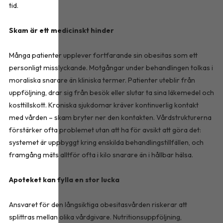
tid.
Skam är ett medicinskt hinder
Många patienter upplever fortfarande sin obesitas som ett
personligt misslyckande. Motgångar under behandlingen tolkas i
moraliska snarare än kliniska termer. Patienter uteblir från
uppföljning, drar sig från besök eller slutar ta sina läkemedel och
kosttillskott. Kroniska sjukdomar kräver kontinuerlig kontakt
med vården – skam bryter ner den kontakten. Vårdstrukturerna
förstärker ofta problemet utan att ha för avsikt att göra det:
systemet är uppbyggt kring enskilda behandlingstillfällen, och
framgång mäts alltför ofta i kilo snarare än i hållbar hälsa.
Apoteket kan fylla en stor lucka
Ansvaret för den långsiktiga obesitasvården riskerar att
splittras mellan olika vårdgivare. Nutritionsuppföljning,