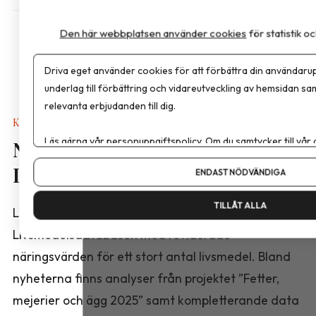
Den här webbplatsen använder cookies
för statistik 
Driva eget använder cookies för att förbättra din användarup
underlag till förbättring och vidareutveckling av hemsidan sa
relevanta erbjudanden till dig.
Kalkyler & Verktyg
Läs gärna vår
personuppgiftspolicy
. Om du samtycker till vår
Nya näringsvärden i
Om du vill ändra ditt val i efterhand hittar du den möjligheten 
Livsmedelsdatabasen
ENDAST NÖDVÄNDIGA
TILLÅT ALLA
Livsmedelsverket har publicerat en ny version av
Livsmedelsdatabasen med reviderade
näringsvärden för ett stort antal livsmedel. Bland
nyheterna finns analyser från projektet ”Fetter,
mejerier och ägg 2025” samt kompletterande data