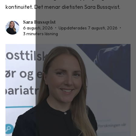
kontinuitet. Det menar dietisten Sara Bussqvist.
Sara Bussqvist
6 augusti, 2026
•
Uppdaterades 7 augusti, 2026
•
3 minuters läsning