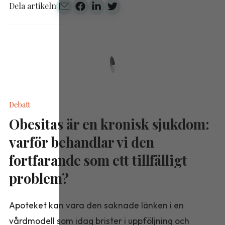
Dela artikeln
Debatt
Obesitas är en kronisk sjukdom:
varför behandlar vi den
fortfarande som ett tillfälligt
problem?
Apoteket kan vara den saknade länken i en
vårdmodell som idag brister i uppföljning och