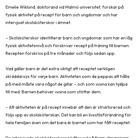
Emelie Wiklund, doktorand vid Malmö universitet, forskar på
fysisk aktivitet på recept för barn och ungdomar och har
intervjuat skolsköterskor i ämnet.
– Skolsköterskor identifierar barn och ungdomar som har en låg
fysisk aktivitetsnivå och förskriver recept på träning till barnen.
Recepten förskrivs på tre månader och följs sedan upp.
Vad gäller barn är det extra viktigt att receptet verkligen
skräddarsys för varje barn. Aktiviteten som de peppas att hålla
på med måste vara något de gillar – och som vuxna kan hjälpa
till med. Barnen behöver vuxna som stöttar dem.
– Att aktiviteten är på recept innebär att den är strukturerad och
följs upp av skolsköterskan. Det kan bli en livsstilsförändring för
hela familjen även om det bara är barnet som har fått receptet.
De intervjuade skolsköterskorna lyfter också fram utmaningar