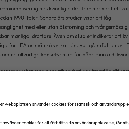
enmineralisering hos kvinnliga idrottare har varit ett kä
edan 1990-talet. Senare års studier visar att låg
lgänglighet med eller utan ätstörning och tvångsmässig
bar manliga idrottare. Även om studier indikerar att kv
liga för LEA än män så verkar långvarig/omfattande L
samma allvarliga konsekvenser för både män och kvinn
osteronnivåer med nedsatt sexlust har framför allt rap
manliga uthållighetsidrottare och associeras bland an
roteinsyntes och återhämtning, men även ökad risk för
kturer. Oregelbunden och utebliven menstruation är van
är webbplatsen använder cookies
för statistik och användarupple
 idrottare, men ignoreras ofta trots att det kan medföra 
siga konsekvenser såsom överbelastningsskador,
t använder cookies för att förbättra din användarupplevelse, för att
sfunktion, förhöjt LDL-kolesterol och osteoporos. Klini