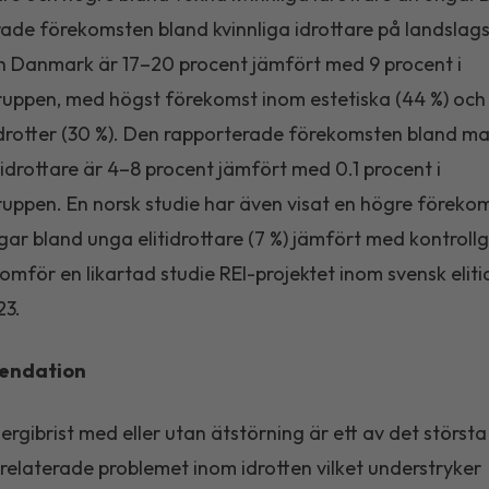
ade förekomsten bland kvinnliga idrottare på landslags
 Danmark är 17–20 procent jämfört med 9 procent i
ruppen, med högst förekomst inom estetiska (44 %) och
idrotter (30 %). Den rapporterade förekomsten bland ma
idrottare är 4–8 procent jämfört med 0.1 procent i
ruppen. En norsk studie har även visat en högre föreko
gar bland unga elitidrottare (7 %) jämfört med kontroll
nomför en likartad studie REI-projektet inom svensk eliti
23.
endation
nergibrist med eller utan ätstörning är ett av det största
srelaterade problemet inom idrotten vilket understryker