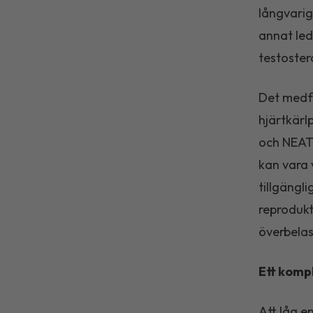
långvari
annat led
testoster
Det medfö
hjärtkär
och NEAT 
kan vara 
tillgängli
reprodukt
överbelas
Ett komp
Att låg e