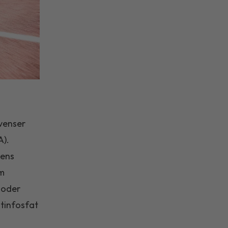
kvenser
A).
pens
om
ioder
atinfosfat