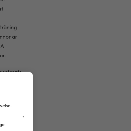
nt
 träning
innor är
EA
or.
porterats
nat med
ligt bland
velse.
allvarliga
 ge
ska