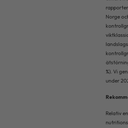
rapporter
Norge och
kontrollg
viktklass
landslags
kontrollg
ätstörnin
%). Vi ge
under 20
Rekomm
Relativ e
nutrition