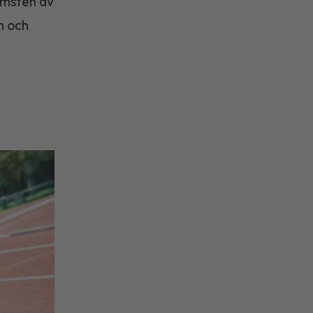
omsten av
n och