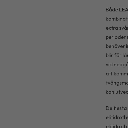
Både LEA 
kombinati
extra svår
perioder m
behöver 
blir för 
viktnedgå
att komma
tvångsmä
kan utveck
De flesta
elitidrot
elitidrot