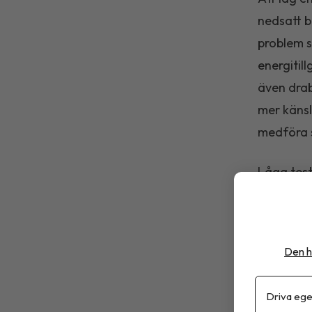
nedsatt b
problem s
energitil
även drab
mer käns
medföra 
Låga test
hos unga 
nedsatt p
stressfra
Den h
kvinnliga
hälsomäs
Driva ege
endoteldy