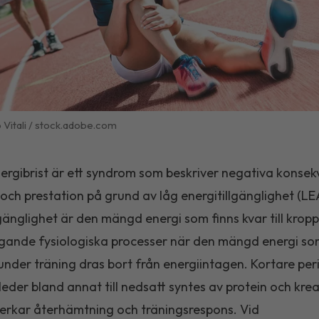
 Vitali / stock.adobe.com
nergibrist är ett syndrom som beskriver negativa konse
 och prestation på grund av låg energitillgänglighet (LE
lgänglighet är den mängd energi som finns kvar till krop
gande fysiologiska processer när den mängd energi s
nder träning dras bort från energiintagen. Kortare per
eder bland annat till nedsatt syntes av protein och kre
verkar återhämtning och träningsrespons. Vid