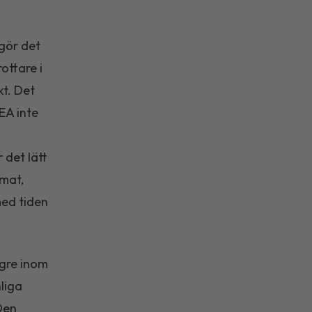
gör det
rottare i
kt. Det
EA inte
 det lätt
 mat,
ed tiden
.
ögre inom
nliga
Den