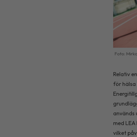
Mirko
Relativ e
för hälsa
Energitil
grundläg
används u
med LEA l
vilket på