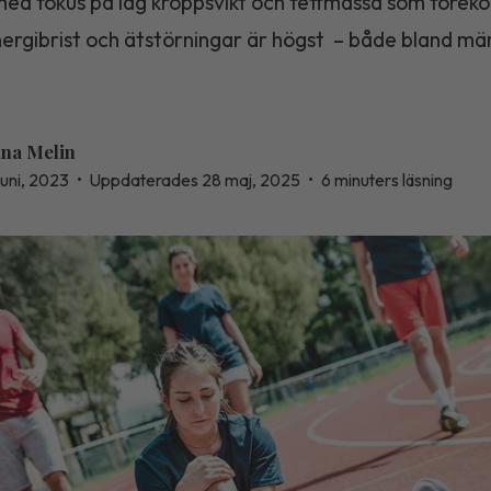
 med fokus på låg kroppsvikt och fettmassa som förek
nergibrist och ätstörningar är högst – både bland mä
na Melin
juni, 2023
•
Uppdaterades 28 maj, 2025
•
6 minuters läsning