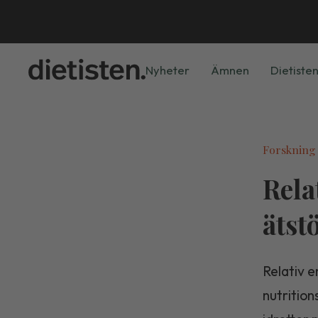
Nyheter
Ämnen
Dietisten
Forskning
Rela
ätst
Relativ e
nutrition