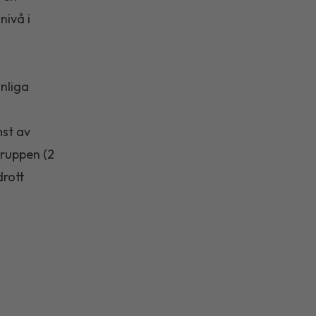
nivå i
nliga
mst av
gruppen (2
drott