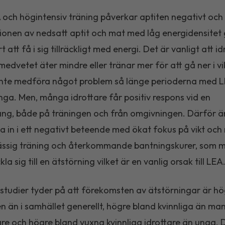
och högintensiv träning påverkar aptiten negativt och
onen av nedsatt aptit och mat med låg energidensitet 
t att få i sig tillräckligt med energi. Det är vanligt att id
edvet­et äter mindre eller tränar mer för att gå ner i vi
inte medföra något problem så länge perioderna med L
långa. Men, många idrottare får positiv respons vid en
ng, både på träningen och från omgivningen. Därför är
 in i ett negativt beteende med ökat fokus på vikt och
ssig träning och återkommande bantningskurer, som m
la sig till en ätstörning vilket är en vanlig orsak till LEA
 studier tyder på att förekomsten av ätstörningar är h
ten än i samhället generellt, högre bland kvinnliga än ma
tare och högre bland vuxna kvinnliga idrottare än unga. 