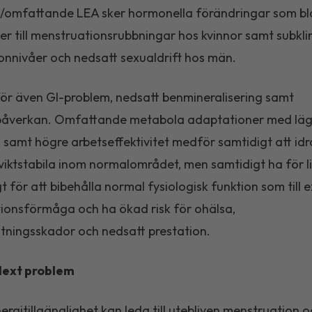
g/omfattande LEA sker hormonella förändringar som b
er till menstruationsrubbningar hos kvinnor samt subklin
onnivåer och nedsatt sexualdrift hos män.
r även GI-problem, nedsatt benmineralisering samt
lpåverkan. Omfattande metabola adaptationer med lä
samt högre arbetseffektivitet medför samtidigt att idr
viktstabila inom normalområdet, men samtidigt ha för li
gt för att bibehålla normal fysiologisk funktion som till
ionsförmåga och ha ökad risk för ohälsa,
tningsskador och nedsatt prestation.
lext problem
nergitillgänglighet kan leda till utebliven menstruation 