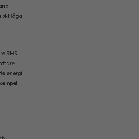
land
iskt låga
gre RMR
ottare
te energi
 exempel
och