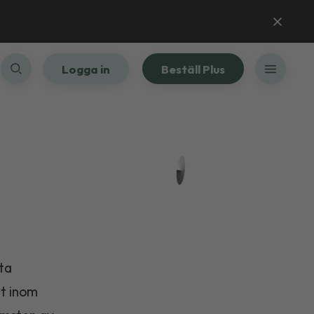
Logga in
Beställ Plus
sta
lt inom