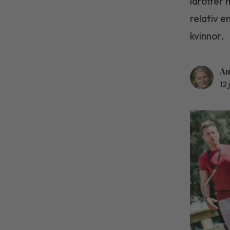
idrotter
relativ e
kvinnor.
An
12 