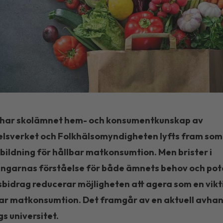
e har skolämnet hem- och konsumentkunskap av
lsverket och Folkhälsomyndigheten lyfts fram som 
tbildning för hållbar matkonsumtion. Men brister i
ingarnas förståelse för både ämnets behov och pot
bidrag reducerar möjligheten att agera som en vikt
bar matkonsumtion. Det framgår av en aktuell avhan
s universitet.