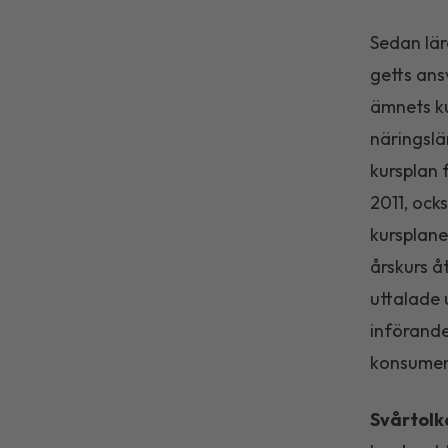
Sedan lä
getts ans
ämnets k
näringslä
kursplan 
2011, ock
kursplane
årskurs å
uttalade 
införande
konsumen
Svårtolk