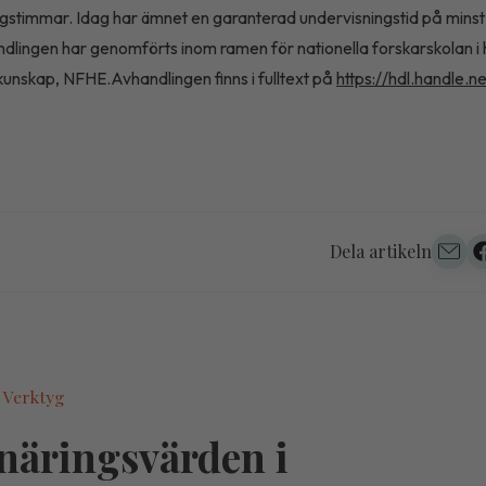
gstimmar. Idag har ämnet en garanterad undervisningstid på minst
ndlingen har genomförts inom ramen för nationella forskarskolan i
nskap, NFHE.Avhandlingen finns i fulltext på
https://hdl.handle.n
Dela artikeln
 Verktyg
näringsvärden i