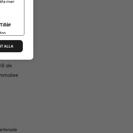
ikta mer
öjligheter
även när
Tillåt
et.–
dan.
 politiska
ÅT ALLA
m det
ll de
 Emmalee
ranterade