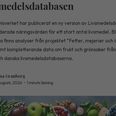
medelsdatabasen
lsverket har publicerat en ny version av Livsmedels
erade näringsvärden för ett stort antal livsmedel. B
 finns analyser från projektet ”Fetter, mejerier och
mt kompletterande data om frukt och grönsaker från
ch danska livsmedelsdatabaserna.
na Granberg
augusti, 2026
•
1 minuts läsning