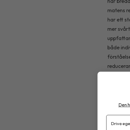
har bredd
matens re
har ett s
mer svårt
uppfattar
både indi
förståels
reducerar
Det handl
samt tid 
att arbet
knapphänd
Den h
Positiva
Driva ege
visar att