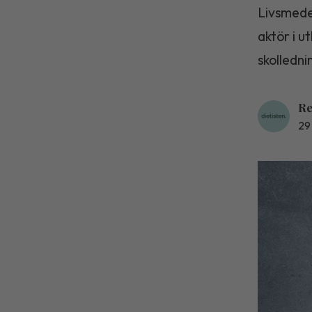
Livsmede
aktör i u
skolledn
Re
29