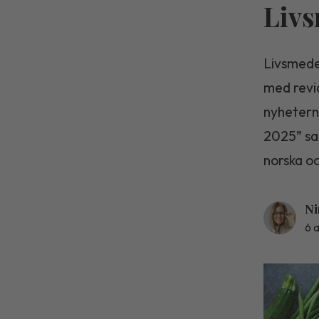
Livs
Livsmede
med revid
nyheterna
2025” sa
norska o
Ni
6 