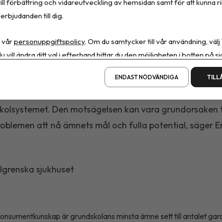
ill förbättring och vidareutveckling av hemsidan samt för att kunna r
rdagliga måltidspraktiken. Där ges eleverna stora valm
erbjudanden till dig.
det av måltiden, vilket skapar positiva förutsättningar 
 vår
personuppgiftspolicy
. Om du samtycker till vår användning, välj
har helt olika förhållningssätt till tankarna om hållbarh
u vill ändra ditt val i efterhand hittar du den möjligheten i botten på si
mrådet är bland de främst prioriterade på den globala
ör hållbar utveckling. Samtidigt har hem- och
ENDAST NÖDVÄNDIGA
TILL
tkunskapsämnet fortfarande en mycket låg status ino
kolsystemet. Den motsägelsen kan vara grundorsaken ti
blemen att nå ämnets mål och fulla potential, säger
hlgrenska sjukhuset
nsumentkunskap är grundskolans minsta ämne sett till antalet ga