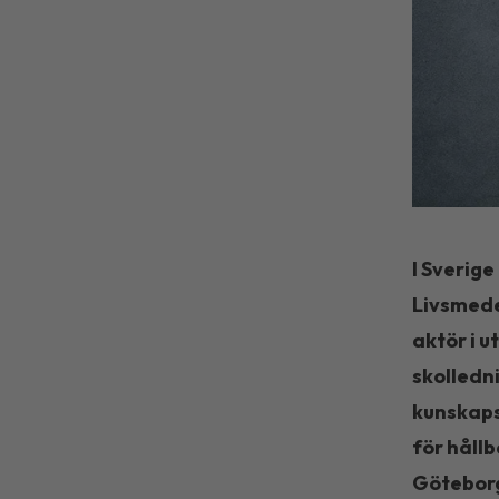
I Sverig
Livsmede
aktör i u
skolledn
kunskaps
för håll
Göteborg