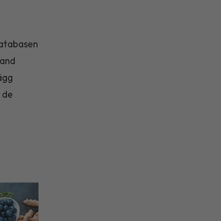
databasen
land
 ägg
 de