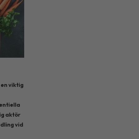
en viktig
entiella
ig aktör
dling vid