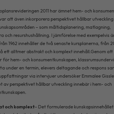
roplansrevideringen 2011 har ämnet hem- och konsume
var att även inkorporera perspektivet hållbar utveckling 
unskapsområden – som måltidsplanering, matlagning,
ra och resurshushållning. I jämförelse med exempelvis 
från 1962 innehåller de två senaste kursplanerna, från 
så ett alltmer abstrakt och komplext innehåll.Genom att
r för hem- och konsumentkunskapen, klassrumsundervis
tta under en termin, elevers deltagande och respons sa
uppfattningar via intervjuer undersöker Emmalee Gissle
t av perspektivet hållbar utveckling innebär i hem- och
tkunskapen.
at och komplext
– Det formulerade kunskapsinnehålle