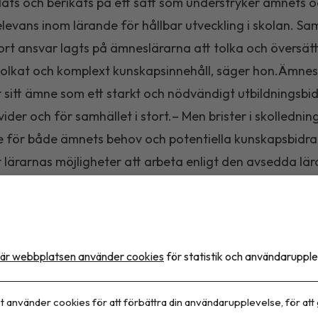
ats och berikats på ett sätt som understryker ämnets 
levans inom lärande för hållbar utveckling i skolan. Sa
tort ansvar lagts på ämneslärarna att tolka och översätta
olkat och komplext kunskapsinnehåll, säger hon.Ämnes
 sitt ämne som ett starkt och nödvändigt utbildningsbi
vider och för samhället i stort.– Men brister i skolledni
e för både ämnets behov och potentiella kunskapsbidr
 lärarnas möjligheter att arbeta enligt den avsedda lä
ar bland annat om brist på etiska och miljövänliga mat
för planering, inventering, hantering av rester och avfal
et med att implementera en utbildning om hållbar mat of
igt eller fragmenterat, säger Emmalee Gisslevik.
är webbplatsen använder cookies
för statistik och användarupple
 förutsättningar
Resultaten av hennes klassrumsobserv
t använder cookies för att förbättra din användarupplevelse, för att
 det ändå är möjligt att behandla hållbarhetsaspekter s