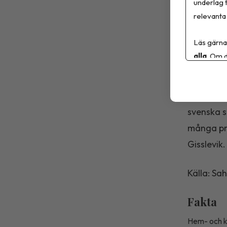
underlag t
av den va
relevanta 
i utföran
Läs gärna
eleverna 
alla
. Om d
Kunskapso
agendan f
konsumen
svenska s
många pro
Gisslevik.
Källa: Sa
Fakta
Hem- och ko