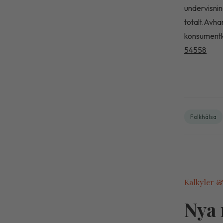
undervisnin
totalt.Avha
konsumentku
54558
Folkhälsa
Kalkyler &
Nya 