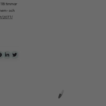
 118 timmar
 hem- och
et/2077/