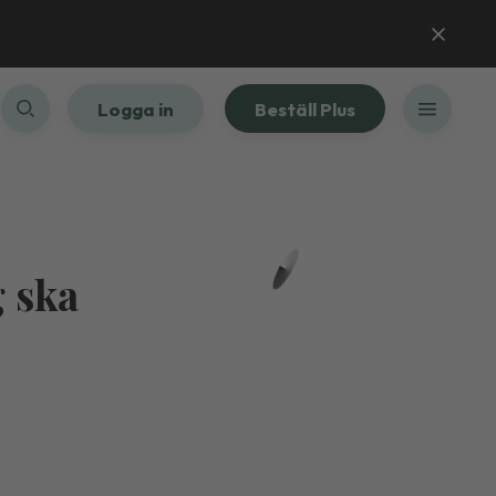
Logga in
Beställ Plus
g ska