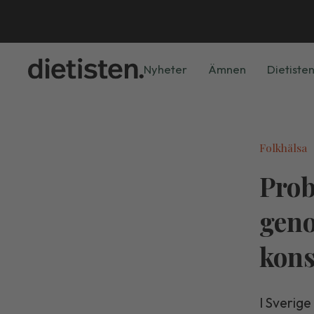
Nyheter
Ämnen
Dietisten
Folkhälsa
Prob
gen
kon
I Sverig