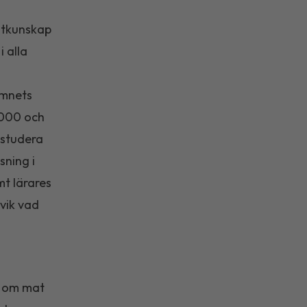
ntkunskap
i alla
ämnets
2000 och
 studera
ning i
mt lärares
vik vad
t om mat