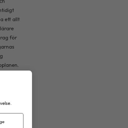
och
mtidigt
 ett allt
lärare
drag för
ngarnas
ag
roplanen.
varor
l. Det gör
ta blir
velse.
ationer
 ge
om en del