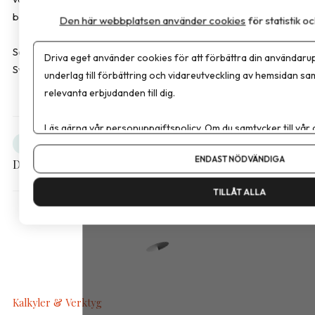
behandlar obesitas som den kroniska sjukdom den faktiskt är.
Den här webbplatsen använder cookies
för statistik 
Sara Bussqvist är leg. dietist och produktspecialist hos FitForMe,
Driva eget använder cookies för att förbättra din användarup
Sverige som erbjuder kosttillskott inom överviktsvård.
underlag till förbättring och vidareutveckling av hemsidan sa
relevanta erbjudanden till dig.
Läs gärna vår
personuppgiftspolicy
. Om du samtycker till vår
Obesitas
Debatt
Om du vill ändra ditt val i efterhand hittar du den möjligheten 
ENDAST NÖDVÄNDIGA
Dela artikeln
TILLÅT ALLA
Kalkyler & Verktyg