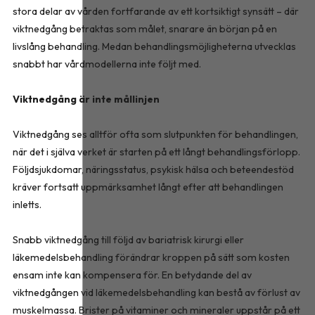
stora delar av vården fortfarande av ett kortsiktigt synsätt – där
viktnedgång betraktas som målet, snarare än början på en
livslång behandling. Medan behandlingsmöjligheterna utvecklas
snabbt har vårdmodellerna inte följt med.
Viktnedgång är inte mållinjen
Viktnedgång ses alltför ofta som slutpunkten för behandlingen,
när det i själva verket är starten på ett långt behandlingsförlopp.
Följdsjukdomar, näringsstatus, psykisk hälsa och beteendestöd
kräver fortsatt uppmärksamhet långt efter att behandlingen
inletts.
Snabb viktnedgång till följd av bariatrisk kirurgi eller
läkemedelsbehandling förändrar kroppen på sätt som kosten
ensam inte kan kompensera för. En betydande del av
viktnedgången vid läkemedelsbehandling kan bestå av förlust av
muskelmassa. Brister på vitaminer och mineraler uppstår på ett