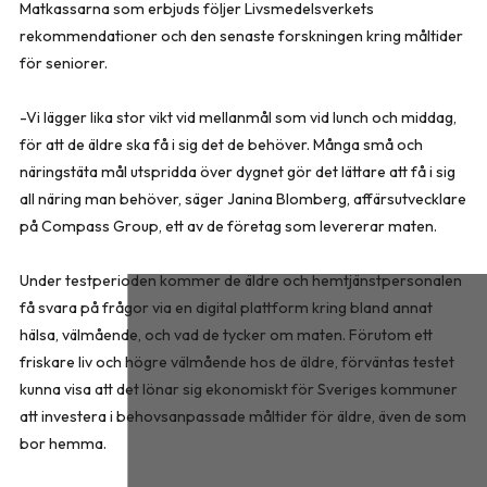
Matkassarna som erbjuds följer Livsmedelsverkets
rekommendationer och den senaste forskningen kring måltider
för seniorer.
-Vi lägger lika stor vikt vid mellanmål som vid lunch och middag,
för att de äldre ska få i sig det de behöver. Många små och
näringstäta mål utspridda över dygnet gör det lättare att få i sig
all näring man behöver, säger Janina Blomberg, affärsutvecklare
på Compass Group, ett av de företag som levererar maten.
Under testperioden kommer de äldre och hemtjänstpersonalen
få svara på frågor via en digital plattform kring bland annat
hälsa, välmående, och vad de tycker om maten. Förutom ett
friskare liv och högre välmående hos de äldre, förväntas testet
kunna visa att det lönar sig ekonomiskt för Sveriges kommuner
att investera i behovsanpassade måltider för äldre, även de som
bor hemma.