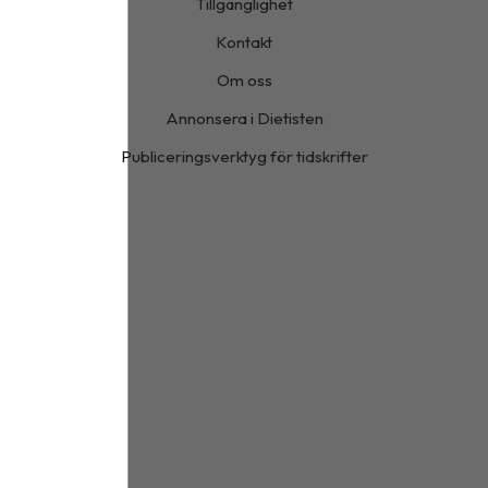
Tillgänglighet
Kontakt
Om oss
Annonsera i Dietisten
Publiceringsverktyg för tidskrifter