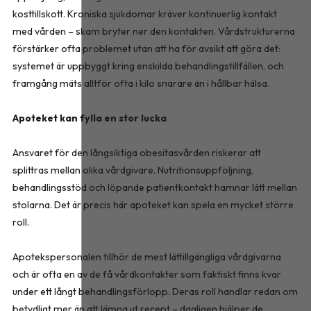
kosttillskott. Kroniska sjukdomar kräver kontinuerlig kontakt
med vården – skam bryter ner den kontakten. Vårdstrukturerna
förstärker ofta problemet utan att ha för avsikt att göra det:
systemet är uppbyggt kring enskilda behandlingstillfällen, och
framgång mäts alltför ofta i kilo snarare än i hållbar hälsa.
Apoteket kan fylla en stor lucka
Ansvaret för den långsiktiga obesitasvården riskerar att
splittras mellan olika vårdgivare. Nutritionsuppföljning,
behandlingsstöd och löpande patientkontakt hamnar lätt mellan
stolarna. Det är precis här apoteket kan spela en mycket större
roll.
Apotekspersonalen tillhör de mest lättillgängliga vårdgivarna
och är ofta en av de få vårdkontakter som faktiskt finns kvar
under ett långt behandlingsförlopp. Deras roll handlar redan om
betydligt mer än att lämna ut recept – dagligen hjälper de