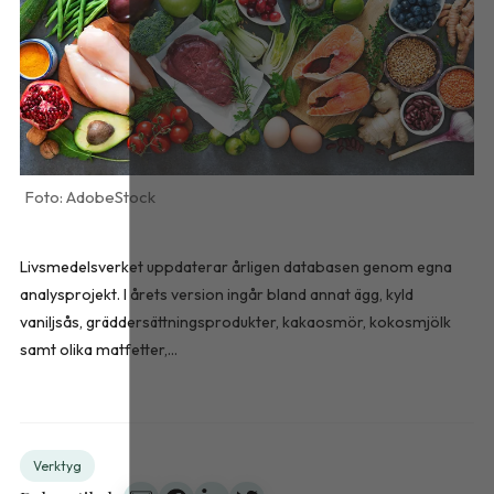
AdobeStock
Livsmedelsverket uppdaterar årligen databasen genom egna
analysprojekt. I årets version ingår bland annat ägg, kyld
vaniljsås, gräddersättningsprodukter, kakaosmör, kokosmjölk
samt olika matfetter,...
Verktyg