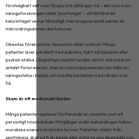
förutsägbart sätt men fångas inte alltid upp i tid – det som inom
näringsforskningen kallas 'dold hunger' – ett tillstånd där
kaloriintaget verkar tillräckligt, men kroppen ändå saknar de
mikronäringsämnen den behöver.
Obesitas förekommer dessutom sällan isolerat. Många
patienter lever parallellt med diabetes, hjärt-kärlsjukdom eller
psykisk ohälsa. Långsiktiga resultat handlar därför inte bara om
antalet förlorade kilo, utan om huruvida patienten kan hålla sin
näringsstatus i balans och behålla kontakten med vården över
tid.
Skam är ett medicinskt hinder
Många patienter upplever fortfarande sin obesitas som ett
personligt misslyckande. Motgångar under behandlingen tolkas i
moraliska snarare än kliniska termer. Patienter uteblir från
uppföljning, drar sig från besök eller slutar ta sina läkemedel och