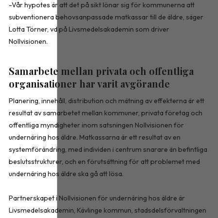
-Vår hypotes är att det på sikt lönar sig för kommunerna att
subventionera behovsanpassade matkassar till de äldre, säger
Lotta Törner, vd på Livsmedelsakademin som driver
Nollvisionen.
Samarbete mellan privata och offentliga
organisationer har varit avgörande
Planering, innehåll, distribution och mätning av effekterna är ett
resultat av samarbetet mellan kommuner, privata företag och
offentliga myndigheter inom satsningen Nollvisionen för
undernäring hos äldre. Matkassarna är ett resultat av en
systemförändring, med individen i centrum snarare än befintliga
beslutsstrukturer, och en förutsättning för att problemet med
undernäring hos äldre ska gå att lösa.
Partnerskapet i Nollvisionen för undernäring hos äldre är
Livsmedelsakademin, Kävlinge kommun, stadsdelsförvaltningen