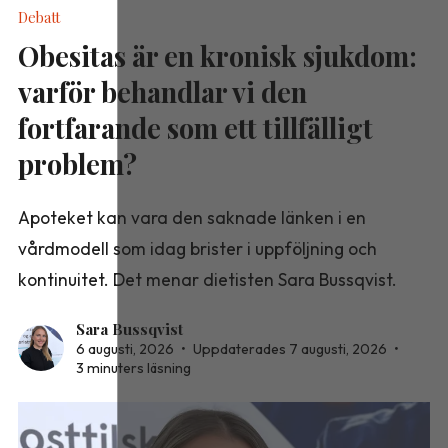
Debatt
Obesitas är en kronisk sjukdom:
varför behandlar vi den
fortfarande som ett tillfälligt
problem?
Apoteket kan vara den saknade länken i en
vårdmodell som idag brister i uppföljning och
kontinuitet. Det menar dietisten Sara Bussqvist.
Sara Bussqvist
6 augusti, 2026
•
Uppdaterades 7 augusti, 2026
•
3 minuters läsning