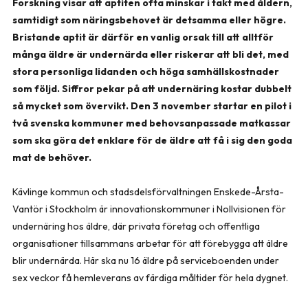
Forskning visar att aptiten ofta minskar i takt med åldern,
samtidigt som näringsbehovet är detsamma eller högre.
Bristande aptit är därför en vanlig orsak till att alltför
många äldre är undernärda eller riskerar att bli det, med
stora personliga lidanden och höga samhällskostnader
som följd. Siffror pekar på att undernäring kostar dubbelt
så mycket som övervikt. Den 3 november startar en pilot i
två svenska kommuner med behovsanpassade matkassar
som ska göra det enklare för de äldre att få i sig den goda
mat de behöver.
Kävlinge kommun och stadsdelsförvaltningen Enskede-Årsta-
Vantör i Stockholm är innovationskommuner i Nollvisionen för
undernäring hos äldre, där privata företag och offentliga
organisationer tillsammans arbetar för att förebygga att äldre
blir undernärda. Här ska nu 16 äldre på serviceboenden under
sex veckor få hemleverans av färdiga måltider för hela dygnet.