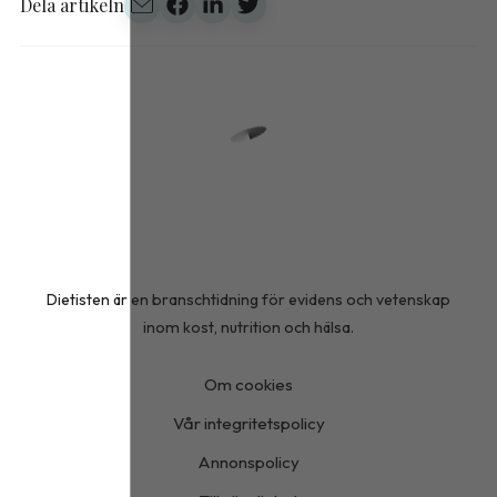
Dela artikeln
Dietisten är en branschtidning för evidens och vetenskap
inom kost, nutrition och hälsa.
Om cookies
Vår integritetspolicy
Annonspolicy