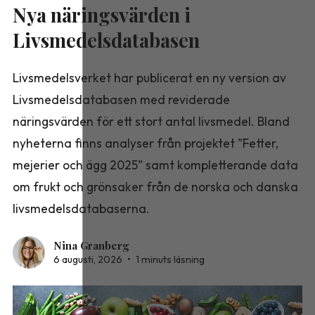
Nya näringsvärden i
Livsmedelsdatabasen
Livsmedelsverket har publicerat en ny version av
Livsmedelsdatabasen med reviderade
näringsvärden för ett stort antal livsmedel. Bland
nyheterna finns analyser från projektet ”Fetter,
mejerier och ägg 2025” samt kompletterande data
om frukt och grönsaker från de norska och danska
livsmedelsdatabaserna.
Nina Granberg
6 augusti, 2026
•
1 minuts läsning