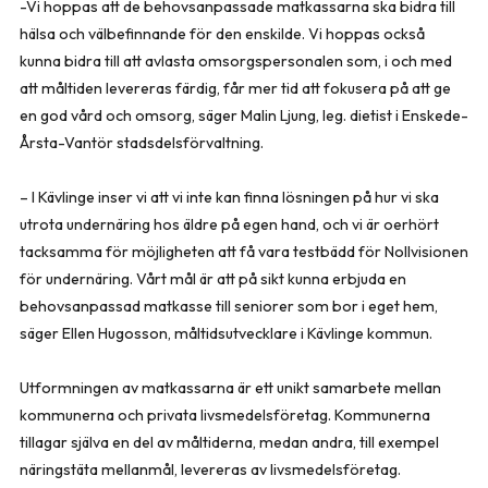
-Vi hoppas att de behovsanpassade matkassarna ska bidra till
hälsa och välbefinnande för den enskilde. Vi hoppas också
kunna bidra till att avlasta omsorgspersonalen som, i och med
att måltiden levereras färdig, får mer tid att fokusera på att ge
en god vård och omsorg, säger Malin Ljung, leg. dietist i Enskede-
Årsta-Vantör stadsdelsförvaltning.
– I Kävlinge inser vi att vi inte kan finna lösningen på hur vi ska
utrota undernäring hos äldre på egen hand, och vi är oerhört
tacksamma för möjligheten att få vara testbädd för Nollvisionen
för undernäring. Vårt mål är att på sikt kunna erbjuda en
behovsanpassad matkasse till seniorer som bor i eget hem,
säger Ellen Hugosson, måltidsutvecklare i Kävlinge kommun.
Utformningen av matkassarna är ett unikt samarbete mellan
kommunerna och privata livsmedelsföretag. Kommunerna
tillagar själva en del av måltiderna, medan andra, till exempel
näringstäta mellanmål, levereras av livsmedelsföretag.