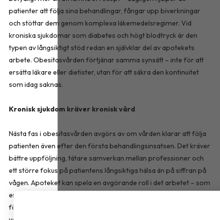
patienter att följa sina behandlingar, fångar upp biverkningar
och stöttar dem genom komplexa läkemedelsregimer. Vid
kroniska sjukdomar som diabetes och högt blodtryck är den
typen av långsiktigt stöd redan en självklar del av apotekets
arbete. Obesitasvården förtjänar samma synsätt – inte för att
ersätta läkare eller dietister, utan för att säkra den kontinuitet
som idag saknas.
Kronisk sjukdom kräver kronisk vård
Nästa fas i obesitasvården avgörs av om vården klarar att följa
patienten även efter den första behandlingsinsatsen. Det kräver
bättre uppföljning, tätare samverkan mellan professioner och
ett större fokus på patientens långsiktiga hälsa än på siffran på
vågen. Apoteket kan spela en avgörande roll i det arbetet – som
en av vårdens mest tillgängliga aktörer, med möjlighet att stärka
följsamhet och identifiera nutritionsrisker tidigt. Först när
vårdsystemet tar ansvar för hela patientresan kan vi säga att vi