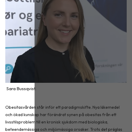
Sara Bussqvist.
Obesitasvården står inför ett paradigmskifte. Nya läkemedel
och ökad kunskap har förändrat synen på obesitas från ett
livsstilsproblem till en kronisk sjukdom med biologiska,
beteendemässiga och miljömässiga orsaker. Trots det präglas