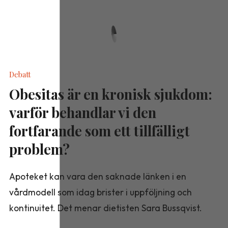
Debatt
Obesitas är en kronisk sjukdom:
varför behandlar vi den
fortfarande som ett tillfälligt
problem?
Apoteket kan vara den saknade länken i en
vårdmodell som idag brister i uppföljning och
kontinuitet. Det menar dietisten Sara Bussqvist.