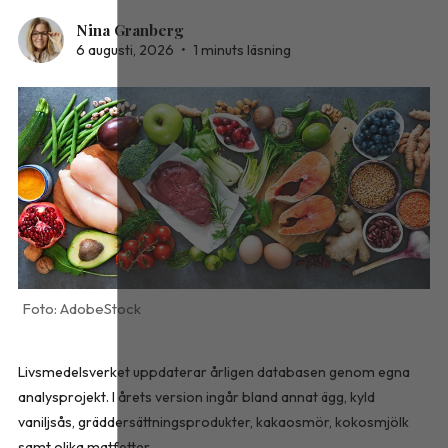
Nina Granberg
6 augusti, 2026
•
1 minuts läsning
AdobeStock
Livsmedelsverket uppdaterar årligen databasen genom egna
analysprojekt. I årets version ingår bland annat ägg, kyld
vaniljsås, gräddersättningsprodukter, kakaosmör, kokosmjölk
samt olika matfetter,...