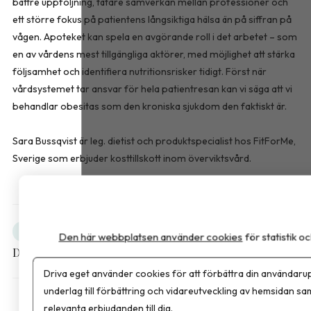
bättre uppföljning, tätare samverkan mellan professioner och
ett större fokus på patientens långsiktiga hälsa än på siffran på
vågen. Apoteket kan spela en avgörande roll i det arbetet – som
en av vårdens mest tillgängliga aktörer, med möjlighet att stärka
följsamhet och identifiera nutritionsrisker tidigt. Först när
vårdsystemet tar ansvar för hela patientresan kan vi säga att vi
behandlar obesitas som den kroniska sjukdom den faktiskt är.
Sara Bussqvist är leg. dietist och produktspecialist hos FitForMe,
Sverige som erbjuder kosttillskott inom överviktsvård.
Obesitas
Debatt
Den här webbplatsen använder cookies
för statistik 
Dela artikeln
Driva eget använder cookies för att förbättra din användarup
underlag till förbättring och vidareutveckling av hemsidan sa
relevanta erbjudanden till dig.