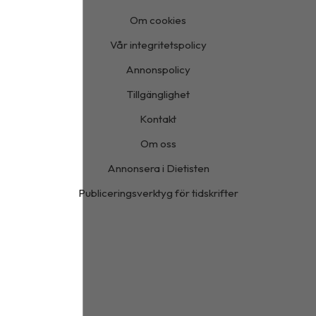
Om cookies
Vår integritetspolicy
Annonspolicy
Tillgänglighet
Kontakt
Om oss
Annonsera i Dietisten
Publiceringsverktyg för tidskrifter