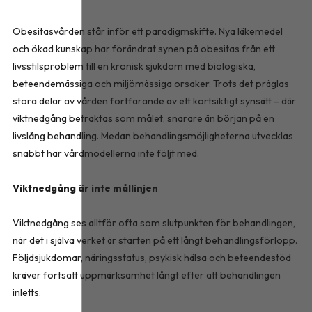
Obesitasvården står inför ett paradigmskifte. Nya läkemedel
och ökad kunskap har förändrat synen på obesitas från ett
livsstilsproblem till en kronisk sjukdom med biologiska,
beteendemässiga och miljömässiga orsaker. Trots det präglas
stora delar av vården fortfarande av ett kortsiktigt synsätt – där
viktnedgång betraktas som målet, snarare än början på en
livslång behandling. Medan behandlingsmöjligheterna utvecklas
snabbt har vårdmodellerna inte följt med.
Viktnedgång är inte mållinjen
Viktnedgång ses alltför ofta som slutpunkten för behandlingen,
när det i själva verket är starten på ett långt behandlingsförlopp.
Följdsjukdomar, näringsstatus, psykisk hälsa och beteendestöd
kräver fortsatt uppmärksamhet långt efter att behandlingen
inletts.