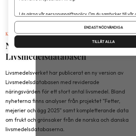
Läs gärna vår
personuppgiftspolicy
. Om du samtycker till vår
Om du vill ändra ditt val i efterhand hittar du den möjligheten 
ENDAST NÖDVÄNDIGA
Kalkyler & Verktyg
TILLÅT ALLA
Nya näringsvärden i
Livsmedelsdatabasen
Livsmedelsverket har publicerat en ny version av
Livsmedelsdatabasen med reviderade
näringsvärden för ett stort antal livsmedel. Bland
nyheterna finns analyser från projektet ”Fetter,
mejerier och ägg 2025” samt kompletterande data
om frukt och grönsaker från de norska och danska
livsmedelsdatabaserna.