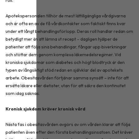
roll.
Apotekspersonalen tillhör de mest lättillgängliga vårdgivarna
och är ofta en av de få vårdkontakter som faktiskt finns kvar
under ett långt behandlingsförlopp. Deras roll handlar redan om
betydligt mer än att lämna ut recept – dagligen hjälper de
patienter att följa sina behandlingar, fångar upp biverkningar
och stöttar dem genom komplexa läkemedelsregimer. Vid
kroniska sjukdomar som diabetes och högt blodtryck är den
typen av långsiktigt stöd redan en självklar del av apotekets
arbete. Obesitasvården förtjänar samma synsätt – inte för att
ersätta läkare eller dietister, utan för att säkra den kontinuitet
som idag saknas.
Kronisk sjukdom kräver kronisk vård
Nästa fas i obesitasvården avgörs av om vården klarar att följa
patienten även efter den första behandlingsinsatsen. Det kräver