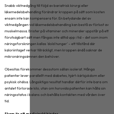
Snabb viktnedgång till följd av bariatrisk kirurgi eller
läkemedelsbehandling förändrar kroppen på sätt som kosten
ensam inte kan kompensera för. En betydande del av
viktnedgången vid läkemedelsbehandling kan bestå av förlust av
muskelmassa. Brister på vitaminer och mineraler uppstår på ett
förutsägbart sätt men fångas inte alltid upp i tid – det som inom
näringsforskningen kallas 'dold hunger' – ett tillstånd där
kaloriintaget verkar tillräckligt, men kroppen ändå saknar de
mikronäringsämnen den behöver.
Obesitas förekommer dessutom sällan isolerat. Många
patienter lever parallellt med diabetes, hjärt-kärlsjukdom eller
psykisk ohälsa. Långsiktiga resultat handlar därför inte bara om
antalet förlorade kilo, utan om huruvida patienten kan hålla sin
näringsstatus i balans och behålla kontakten med vården över
tid.
Skam är ett medicinskt hinder