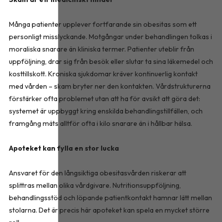
Många patienter upplever fortfarande sin obesitas som ett
personligt misslyckande. Motgångar under behandlingen tolkas i
moraliska snarare än kliniska termer. Patienter uteblir från
uppföljning, drar sig från besök eller slutar ta sina läkemedel och
kosttillskott. Kroniska sjukdomar kräver kontinuerlig kontakt
med vården – skam bryter ner den kontakten. Vårdstrukturerna
förstärker ofta problemet utan att ha för avsikt att göra det:
systemet är uppbyggt kring enskilda behandlingstillfällen, och
framgång mäts alltför ofta i kilo snarare än i hållbar hälsa.
Apoteket kan fylla en stor lucka
Ansvaret för den långsiktiga obesitasvården riskerar att
splittras mellan olika vårdgivare. Nutritionsuppföljning,
behandlingsstöd och löpande patientkontakt hamnar lätt mellan
stolarna. Det är precis här apoteket kan spela en mycket större