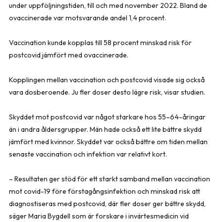
under uppföljningstiden, till och med november 2022. Bland de
ovaccinerade var motsvarande andel 1,4 procent.
Vaccination kunde kopplas till 58 procent minskad risk för
postcovid jämfört med ovaccinerade.
Kopplingen mellan vaccination och postcovid visade sig också
vara dosberoende. Ju fler doser desto lägre risk, visar studien.
Skyddet mot postcovid var något starkare hos 55–64-åringar
än i andra åldersgrupper. Män hade också ett lite bättre skydd
jämfört med kvinnor. Skyddet var också bättre om tiden mellan
senaste vaccination och infektion var relativt kort.
– Resultaten ger stöd för ett starkt samband mellan vaccination
mot covid-19 före förstagångsinfektion och minskad risk att
diagnostiseras med postcovid, där fler doser ger bättre skydd,
säger Maria Bygdell som är forskare i invärtesmedicin vid