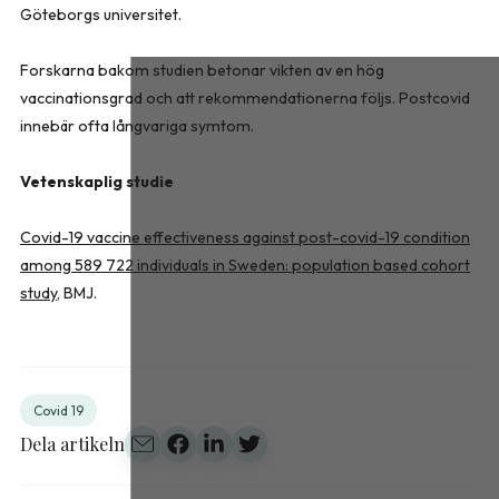
Göteborgs universitet.
Forskarna bakom studien betonar vikten av en hög
vaccinationsgrad och att rekommendationerna följs. Postcovid
innebär ofta långvariga symtom.
Vetenskaplig studie
Covid-19 vaccine effectiveness against post-covid-19 condition
among 589 722 individuals in Sweden: population based cohort
study
, BMJ.
Covid 19
Dela artikeln