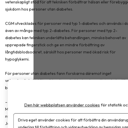
vetenskapligt stöd för att tekniken förbättrar hälsan eller förebygg
sjukdom hos personer utan diabetes.
CGM utvecklades för personer med typ 1-diabetes och används i d
även av många med typ 2-diabetes. För personer med typ 2-
diabetes kan tekniken underlätta behandlingen, minska behovet av
upprepade fingerstick och ge en mindre förbättring av
långtidsblodsockret, särskilt hos personer med ökad risk för
hypoglykemi.
För personer utan diabetes fann forskarna däremot inget
vetenskapligt stöd för att kontinuerlig blodsockermätning leder till
bättre hälsa eller förebygger sjukdom.
– Det här är en teknik som gör enorm nytta för vissa patientgruppe
Den här webbplatsen använder cookies
för statistik 
Men den används allt mer av grupper där vi inte vet om den gör nå
nytta alls, eller om den till och med kan vara skadlig, säger Minna
Driva eget använder cookies för att förbättra din användarup
Johansson, docent vid Sahlgrenska akademin och en av författarn
underlag till förbättring och vidareutveckling av hemsidan sa