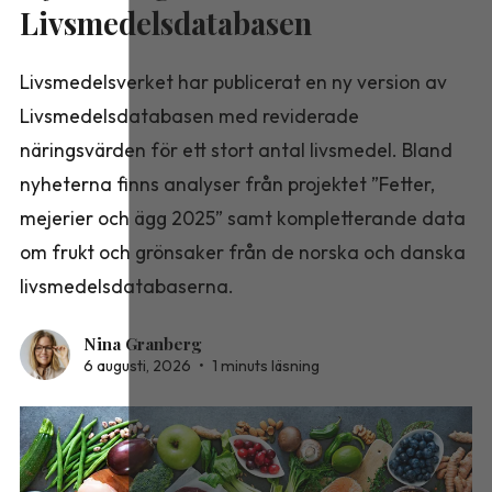
Livsmedelsdatabasen
Livsmedelsverket har publicerat en ny version av
Livsmedelsdatabasen med reviderade
näringsvärden för ett stort antal livsmedel. Bland
nyheterna finns analyser från projektet ”Fetter,
mejerier och ägg 2025” samt kompletterande data
om frukt och grönsaker från de norska och danska
livsmedelsdatabaserna.
Nina Granberg
6 augusti, 2026
•
1 minuts läsning