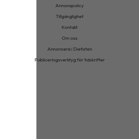
Annonspolicy
Tillgänglighet
Kontakt
Om oss
Annonsera i Dietisten
Publiceringsverktyg för tidskrifter