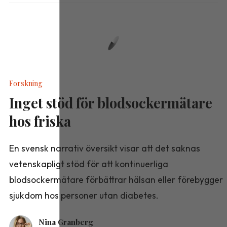
Forskning
Inget stöd för blodsockermätare
hos friska
En svensk narrativ översikt visar att det saknas
vetenskapligt stöd för att kontinuerliga
blodsockermätare förbättrar hälsan eller förebygger
sjukdom hos personer utan diabetes.
Nina Granberg