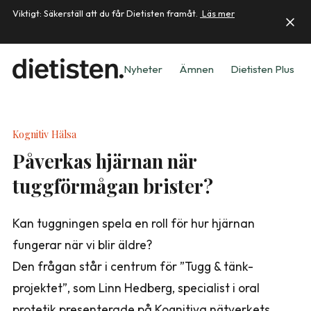
Viktigt: Säkerställ att du får Dietisten framåt.
Läs mer
Nyheter
Ämnen
Dietisten Plus
Kognitiv Hälsa
Påverkas hjärnan när
tuggförmågan brister?
Kan tuggningen spela en roll för hur hjärnan
fungerar när vi blir äldre?
Den frågan står i centrum för ”Tugg & tänk-
projektet”, som Linn Hedberg, specialist i oral
protetik presenterade på Kognitiva nätverkets