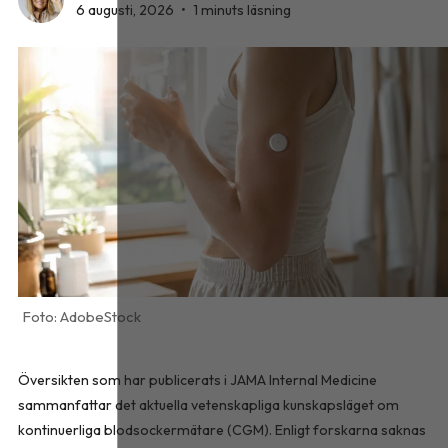
6 augusti, 2026
•
1 minuts läsning
AdobeStock
Översikten som har publicerats i
JAMA Internal Medicine
sammanfattar det aktuella vetenskapliga kunskapsläget om
kontinuerliga blodsockermätare (CGM). Enligt forskarna saknas