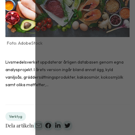
AdobeStock
Livsmedelsverket uppdaterar årligen databasen genom egna
analysprojekt. I årets version ingår bland annat ägg, kyld
vaniljsås, gräddersättningsprodukter, kakaosmör, kokosmjölk
samt olika matfetter,...
Verktyg
Dela artikeln