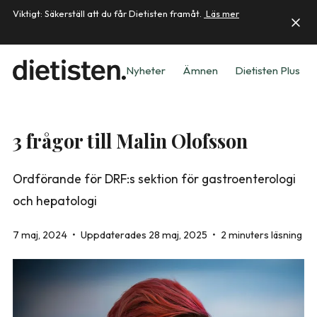
Viktigt: Säkerställ att du får Dietisten framåt.
Läs mer
Nyheter
Ämnen
Dietisten Plus
3 frågor till Malin Olofsson
Ordförande för DRF:s sektion för gastroenterologi
och hepatologi
7 maj, 2024
•
Uppdaterades 28 maj, 2025
•
2 minuters läsning