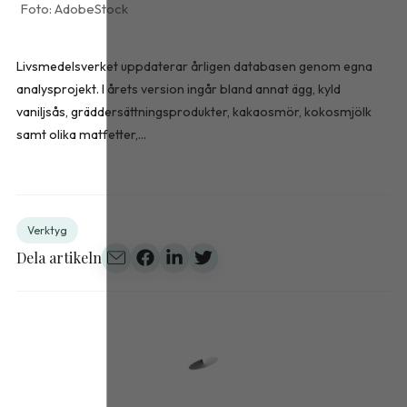
AdobeStock
Livsmedelsverket uppdaterar årligen databasen genom egna
analysprojekt. I årets version ingår bland annat ägg, kyld
vaniljsås, gräddersättningsprodukter, kakaosmör, kokosmjölk
samt olika matfetter,...
Verktyg
Dela artikeln