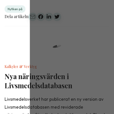
Nyfiken på
Dela artikeln
Kalkyler & Verktyg
Nya näringsvärden i
Livsmedelsdatabasen
Livsmedelsverket har publicerat en ny version av
Livsmedelsdatabasen med reviderade