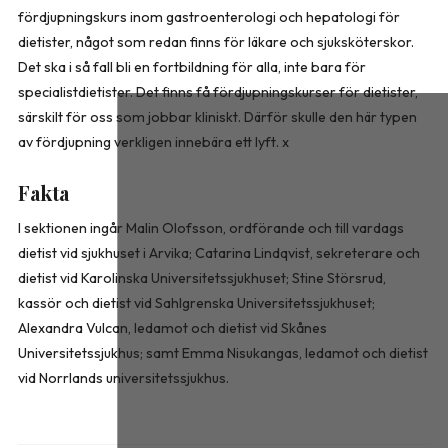
fördjupningskurs inom gastroenterologi och hepatologi för
dietister, något som redan finns för läkare och sjuksköterskor.
Det ska i så fall bli en fortbildning för alla, inte bara för
specialistdietister. Det finns få fördjupningskurser för dietister,
särskilt för oss som jobbar kliniskt. Därför skulle den här typen
av fördjupning verkligen innebära ett lyft. x
Fakta
I sektionen ingår Malin Olofsson, ordförande och till vardags
dietist vid sjukhuset i Arvika; Catarina Lindqvist, sekreterare och
dietist vid Karolinska Universitetssjukhuset; Stine Störsrud,
kassör och dietist vid Sahlgrenska Universitetssjukhuset;
Alexandra Vulcan, ledamot och dietist vid Skånes
Universitetssjukhus; samt Emma Nisukangas, ledamot och dietist
vid Norrlands universitetssjukhus.