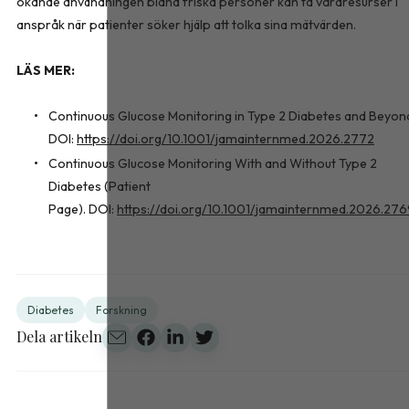
ökande användningen bland friska personer kan ta vårdresurser i
anspråk när patienter söker hjälp att tolka sina mätvärden.
LÄS MER:
Continuous Glucose Monitoring in Type 2 Diabetes and Beyon
DOI:
https://doi.org/10.1001/jamainternmed.2026.2772
Continuous Glucose Monitoring With and Without Type 2
Diabetes (Patient
Page). DOI:
https://doi.org/10.1001/jamainternmed.2026.27
Diabetes
Forskning
Dela artikeln