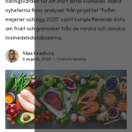
näringsvärden för ett stort antal livsmedel. Bland
nyheterna finns analyser från projektet ”Fetter,
mejerier och ägg 2025” samt kompletterande data
om frukt och grönsaker från de norska och danska
livsmedelsdatabaserna.
Nina Granberg
6 augusti, 2026
•
1 minuts läsning