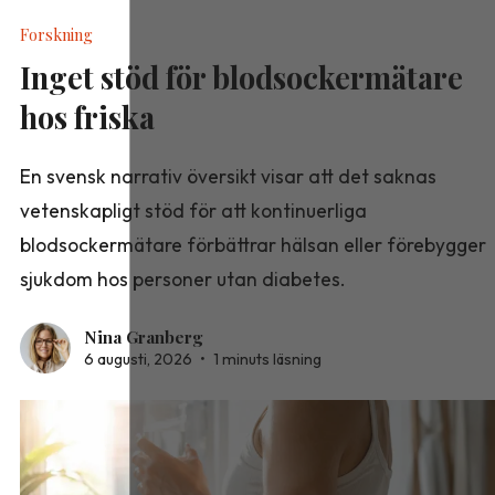
Forskning
Inget stöd för blodsockermätare
hos friska
En svensk narrativ översikt visar att det saknas
vetenskapligt stöd för att kontinuerliga
blodsockermätare förbättrar hälsan eller förebygger
sjukdom hos personer utan diabetes.
Nina Granberg
6 augusti, 2026
•
1 minuts läsning