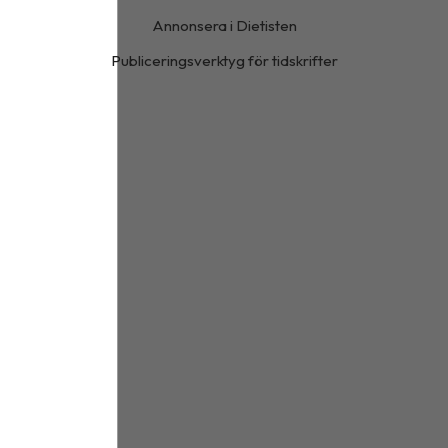
Annonsera i Dietisten
Publiceringsverktyg för tidskrifter