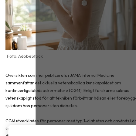
AdobeStock
Översikten som har publicerats i
JAMA Internal Medicine
sammanfattar det aktuella vetenskapliga kunskapsläget om
kontinuerliga blodsockermätare (CGM). Enligt forskarna saknas
vetenskapligt stöd för att tekniken förbättrar hälsan eller förebygg
sjukdom hos personer utan diabetes.
CGM utvecklades för personer med typ 1-diabetes och används i d
även av många med typ 2-diabetes. För personer med typ 2-
diabetes kan tekniken underlätta behandlingen, minska behovet av