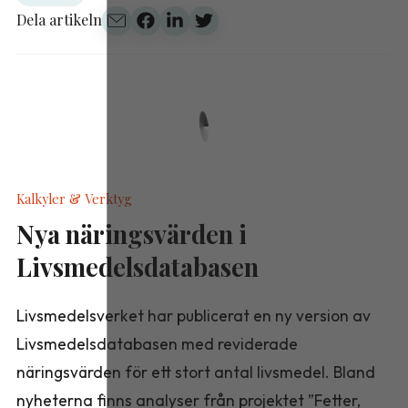
Dela artikeln
Kalkyler & Verktyg
Nya näringsvärden i
Livsmedelsdatabasen
Livsmedelsverket har publicerat en ny version av
Livsmedelsdatabasen med reviderade
näringsvärden för ett stort antal livsmedel. Bland
nyheterna finns analyser från projektet ”Fetter,