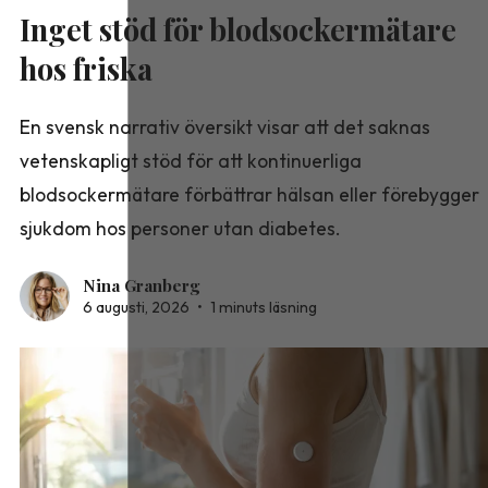
Inget stöd för blodsockermätare
hos friska
En svensk narrativ översikt visar att det saknas
vetenskapligt stöd för att kontinuerliga
blodsockermätare förbättrar hälsan eller förebygger
sjukdom hos personer utan diabetes.
Nina Granberg
6 augusti, 2026
•
1 minuts läsning