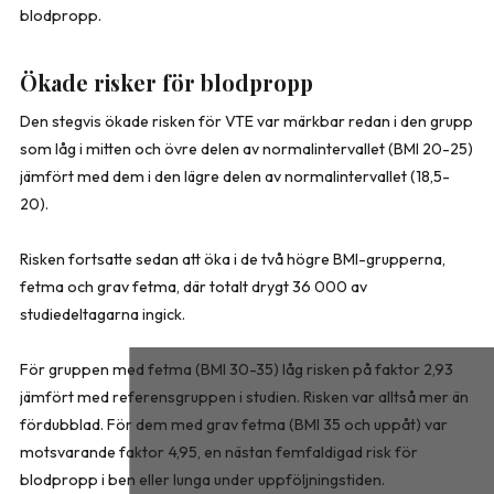
blodpropp.
Ökade risker för blodpropp
Den stegvis ökade risken för VTE var märkbar redan i den grupp
som låg i mitten och övre delen av normalintervallet (BMI 20-25)
jämfört med dem i den lägre delen av normalintervallet (18,5-
20).
Risken fortsatte sedan att öka i de två högre BMI-grupperna,
fetma och grav fetma, där totalt drygt 36 000 av
studiedeltagarna ingick.
För gruppen med fetma (BMI 30-35) låg risken på faktor 2,93
jämfört med referensgruppen i studien. Risken var alltså mer än
fördubblad. För dem med grav fetma (BMI 35 och uppåt) var
motsvarande faktor 4,95, en nästan femfaldigad risk för
blodpropp i ben eller lunga under uppföljningstiden.