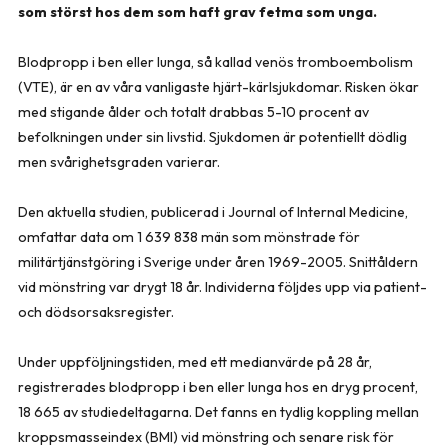
som störst hos dem som haft grav fetma som unga.
Blodpropp i ben eller lunga, så kallad venös tromboembolism
(VTE), är en av våra vanligaste hjärt-kärlsjukdomar. Risken ökar
med stigande ålder och totalt drabbas 5-10 procent av
befolkningen under sin livstid. Sjukdomen är potentiellt dödlig
men svårighetsgraden varierar.
Den aktuella studien, publicerad i
Journal of Internal Medicine,
omfattar data om
1 639 838 män som mönstrade för
militärtjänstgöring i Sverige under åren 1969-2005. Snittåldern
vid mönstring var drygt 18 år. Individerna följdes upp via patient-
och dödsorsaksregister.
Under uppföljningstiden, med ett medianvärde på 28 år,
registrerades blodpropp i ben eller lunga hos en dryg procent,
18 665 av studiedeltagarna. Det fanns en tydlig koppling mellan
kroppsmasseindex (BMI) vid mönstring och senare risk för