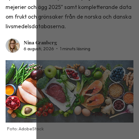
mejerier och ägg 2025” samt kompletterande data
om frukt och grönsaker från de norska och danska
livsmedelsdatabaserna.
Nina Granberg
6 augusti, 2026
•
1 minuts läsning
AdobeStock