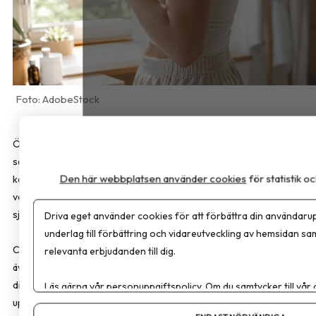
AdobeStock
Översikten som har publicerats i
JAMA Internal Medicine
sammanfattar det aktuella vetenskapliga kunskapsläget om
Den här webbplatsen använder cookies
för statistik 
kontinuerliga blodsockermätare (CGM). Enligt forskarna saknas
vetenskapligt stöd för att tekniken förbättrar hälsan eller förebygg
sjukdom hos personer utan diabetes.
Driva eget använder cookies för att förbättra din användarup
underlag till förbättring och vidareutveckling av hemsidan sa
CGM utvecklades för personer med typ 1-diabetes och används i d
relevanta erbjudanden till dig.
även av många med typ 2-diabetes. För personer med typ 2-
diabetes kan tekniken underlätta behandlingen, minska behovet av
Läs gärna vår
personuppgiftspolicy
. Om du samtycker till vår
upprepade fingerstick och ge en mindre förbättring av
Om du vill ändra ditt val i efterhand hittar du den möjligheten 