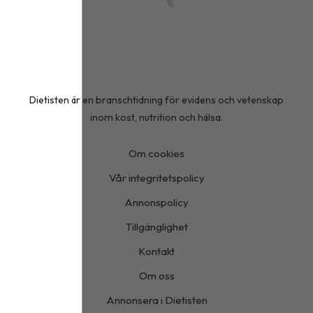
Dietisten är en branschtidning för evidens och vetenskap
inom kost, nutrition och hälsa.
Om cookies
Vår integritetspolicy
Annonspolicy
Tillgänglighet
Kontakt
Om oss
Annonsera i Dietisten