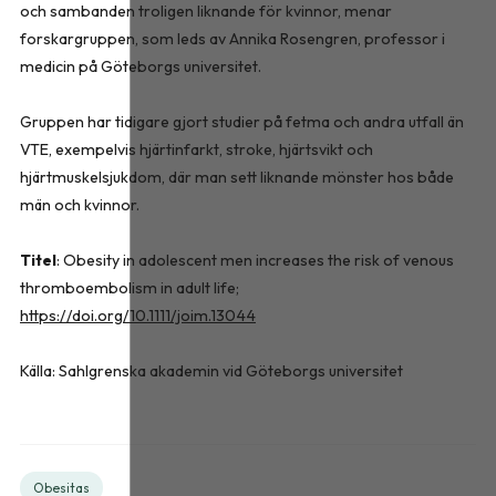
och sambanden troligen liknande för kvinnor, menar
forskargruppen, som leds av Annika Rosengren, professor i
medicin på Göteborgs universitet.
Gruppen har tidigare gjort studier på fetma och andra utfall än
VTE, exempelvis hjärtinfarkt, stroke, hjärtsvikt och
hjärtmuskelsjukdom, där man sett liknande mönster hos både
män och kvinnor.
Titel
: Obesity in adolescent men increases the risk of venous
thromboembolism in adult life;
https://doi.org/10.1111/joim.13044
Källa: Sahlgrenska akademin vid Göteborgs universitet
Obesitas