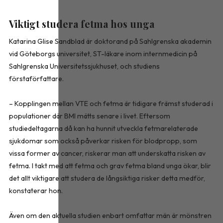
Viktigt studera fetma hos unga
Katarina Glise Sandblad är doktorand på Sahlgrenska akademin
vid Göteborgs universitet, ST-läkare inom internmedicin på
Sahlgrenska Universitetssjukhuset, och studiens
förstaförfattare.
– Kopplingen mellan VTE och fetma är tidigare främst studerad i
populationer där BMI mätts senare i livet. Eftersom
studiedeltagarna då kan ha hunnit utveckla fetmarelaterade
sjukdomar som också påverkar risken för blodpropp, som
vissa former av cancer, riskerar man att underskatta risken av
fetma. I takt med att fetma och grav fetma bland unga ökar, blir
det allt viktigare att studera de långsiktiga risker detta medför,
konstaterar hon.
Även om den aktuella studien enbart omfattar män är mönstren