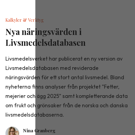
Kalkyler & Verktyg
Nya näringsvärden i
Livsmedelsdatabasen
Livsmedelsverket har publicerat en ny version av
Livsmedelsdatabasen med reviderade
näringsvärden för ett stort antal livsmedel. Bland
nyheterna finns analyser från projektet ”Fetter,
mejerier och ägg 2025” samt kompletterande data
om frukt och grönsaker från de norska och danska
livsmedelsdatabaserna.
Nina Granberg