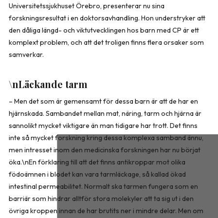
Universitetssjukhuset Örebro, presenterar nu sina
forskningsresultat i en doktorsavhandling. Hon understryker att
den dåliga längd- och viktutvecklingen hos barn med CP är ett
komplext problem, och att det troligen finns flera orsaker som
samverkar.
\nLäckande tarm
– Men det som är gemensamt för dessa barn är att de har en
hjärnskada. Sambandet mellan mat, näring, tarm och hjärna är
sannolikt mycket viktigare än man tidigare har trott. Det finns
inte så mycket forskning kring dessa komplexa samband ännu,
men intresset inom den medicinska forskningen har nu börjat
öka.\nEn förklaring till att det finns antikroppar mot olika
födoämnen i blodet kan vara tarmläckage, så kallad ökad
intestinal permeabilitet. Normalt ska tarmen fungera som en
barriär som hindrar alltför stora molekyler att ta sig ut i den
övriga kroppen innan de har brutits ner i mindre delar. Men om