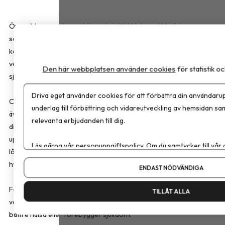
Översikten som har publicerats i
JAMA Internal Medicine
sammanfattar det aktuella vetenskapliga kunskapsläget om
kontinuerliga blodsockermätare (CGM). Enligt forskarna saknas
vetenskapligt stöd för att tekniken förbättrar hälsan eller förebygg
Den här webbplatsen använder cookies
för statistik 
sjukdom hos personer utan diabetes.
Driva eget använder cookies för att förbättra din användarup
CGM utvecklades för personer med typ 1-diabetes och används i d
underlag till förbättring och vidareutveckling av hemsidan sa
även av många med typ 2-diabetes. För personer med typ 2-
relevanta erbjudanden till dig.
diabetes kan tekniken underlätta behandlingen, minska behovet av
upprepade fingerstick och ge en mindre förbättring av
Läs gärna vår
personuppgiftspolicy
. Om du samtycker till vår
långtidsblodsockret, särskilt hos personer med ökad risk för
Om du vill ändra ditt val i efterhand hittar du den möjligheten 
hypoglykemi.
ENDAST NÖDVÄNDIGA
För personer utan diabetes fann forskarna däremot inget
TILLÅT ALLA
vetenskapligt stöd för att kontinuerlig blodsockermätning leder till
bättre hälsa eller förebygger sjukdom.