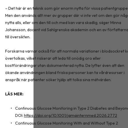
– Det här är en teknik som gör enorm nytta för vissa patientgruppe
Men den används allt mer av grupper där vi inte vet om den gör nå
nytta alls, eller om den till och med kan vara skadlig, säger Minna
Johansson, docent vid Sahlgrenska akademin och en av författarn
till översikten.
Forskarna varnar också för att normala variationer i blodsockret k
övertolkas, vilket riskerar att leda till onödig oro eller
kostförändringar utan dokumenterad nytta. De lyfter även att den
ökande användningen bland friska personer kan ta vårdresurser i
anspråk när patienter söker hjälp att tolka sina mätvärden.
LÄS MER:
Continuous Glucose Monitoring in Type 2 Diabetes and Beyon
DOI:
https://doi.org/10.1001/jamainternmed.2026.2772
Continuous Glucose Monitoring With and Without Type 2