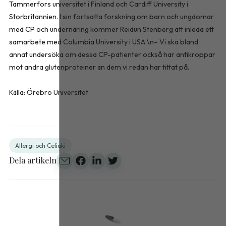
Tammerfors universitet i Finland och Cardiff University i
Storbritannien. I sin fortsatta forskning om barn och ungdomar
med CP och undernäring kommer Reidun Stenberg att inleda ett
samarbete med Columbia University i USA.\n– Vi ska bland
annat undersöka om dessa CP-patienter också har antikroppar
mot andra glutenproteiner än dem vi redan har tittat på.
Källa: Örebro Universitet
Allergi och Celiaki
Dela artikeln