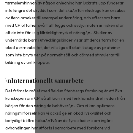
tarmslemhinnan av någon anledning har luckrats upp fungerar
inte längre det skyddet som det ska.\nTarmläckage kan orsakas
av flera orsaker till exempel undernäring, och eftersom barn
med CP ofta har svårt att tugga och svälja maten är risken stor
att de inte får i sig tillräckligt mycket näring.\n– Studier av
undernärda barn i utvecklingsländer visar att deras tarm har en
ökad permeabilitet, det vill säga ett ökat läckage av proteiner
som inte bryts ner på normalt sätt och därmed stimulerar till
bildning av antikroppar.
\nInternationellt samarbete
Det främsta målet med Reidun Stenbergs forskning är att öka
kunskapen om CP, så att barn med funktionshindret redan från
början får den näring de behöver.\n– Om vi kan optimera
näringstillförseln kan vi också ge en ökad livskvalitet och
betydligt bättre hälsa.\nTvå av de fyra studier som ingår i
avhandlingen har utförts i samarbete med forskare vid