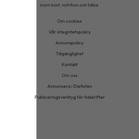
inom kost, nutrition och hälsa.
Om cookies
Vår integritetspolicy
Annonspolicy
Tillgänglighet
Kontakt
Om oss
Annonsera i Dietisten
Publiceringsverktyg för tidskrifter