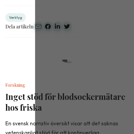
Verktyg
Dela artikeln
Forskning
Inget stöd för blodsockermätare
hos friska
En svensk narrativ översikt visar att det saknas
vetenskapligt stöd för att kontinuerliga