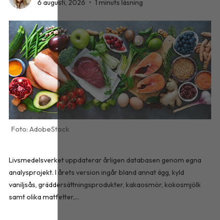
6 augusti, 2026
•
1 minuts läsning
AdobeStock
Livsmedelsverket uppdaterar årligen databasen genom egna
analysprojekt. I årets version ingår bland annat ägg, kyld
vaniljsås, gräddersättningsprodukter, kakaosmör, kokosmjölk
samt olika matfetter,...