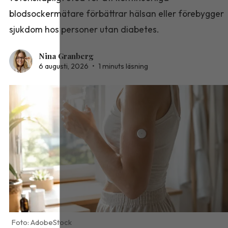
blodsockermätare förbättrar hälsan eller förebygger
sjukdom hos personer utan diabetes.
Nina Granberg
6 augusti, 2026
•
1 minuts läsning
AdobeStock