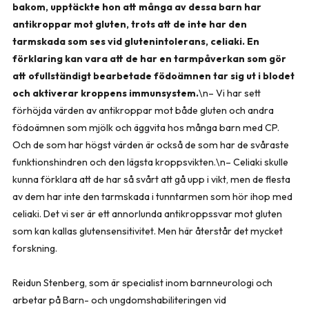
bakom, upptäckte hon att många av dessa barn har
antikroppar mot gluten, trots att de inte har den
tarmskada som ses vid glutenintolerans, celiaki. En
förklaring kan vara att de har en tarmpåverkan som gör
att ofullständigt bearbetade födoämnen tar sig ut i blodet
och aktiverar kroppens immunsystem.
\n– Vi har sett
förhöjda värden av antikroppar mot både gluten och andra
födoämnen som mjölk och äggvita hos många barn med CP.
Och de som har högst värden är också de som har de svåraste
funktionshindren och den lägsta kroppsvikten.\n– Celiaki skulle
kunna förklara att de har så svårt att gå upp i vikt, men de flesta
av dem har inte den tarmskada i tunntarmen som hör ihop med
celiaki. Det vi ser är ett annorlunda antikroppssvar mot gluten
som kan kallas glutensensitivitet. Men här återstår det mycket
forskning.
Reidun Stenberg, som är specialist inom barnneurologi och
arbetar på Barn- och ungdomshabiliteringen vid