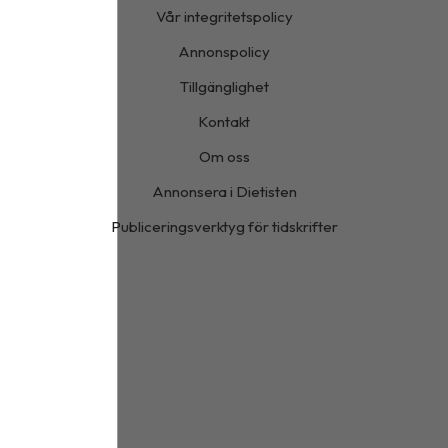
Vår integritetspolicy
Annonspolicy
Tillgänglighet
Kontakt
Om oss
Annonsera i Dietisten
Publiceringsverktyg för tidskrifter