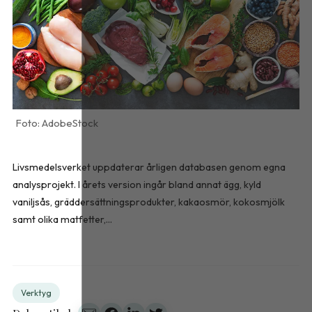
AdobeStock
Livsmedelsverket uppdaterar årligen databasen genom egna
analysprojekt. I årets version ingår bland annat ägg, kyld
vaniljsås, gräddersättningsprodukter, kakaosmör, kokosmjölk
samt olika matfetter,...
Verktyg