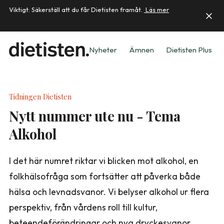
Viktigt: Säkerställ att du får Dietisten framåt.
Läs mer
Nyheter
Ämnen
Dietisten Plus
Tidningen Dietisten
Nytt nummer ute nu - Tema
Alkohol
I det här numret riktar vi blicken mot alkohol, en
folkhälsofråga som fortsätter att påverka både
hälsa och levnadsvanor. Vi belyser alkohol ur flera
perspektiv, från vårdens roll till kultur,
beteendeförändringar och nya dryckesvanor.