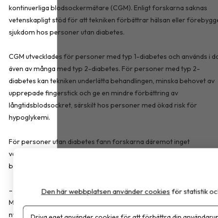
kontinuerliga blodsockermätare (CGM). Enligt forskarna saknas
vetenskapligt stöd för att tekniken förbättrar hälsan eller förebygg
sjukdom hos personer utan diabetes.
CGM utvecklades för personer med typ 1-diabetes och används i d
även av många med typ 2-diabetes. För personer med typ 2-
diabetes kan tekniken underlätta behandlingen, minska behovet av
upprepade fingerstick och ge en mindre förbättring av
långtidsblodsockret, särskilt hos personer med ökad risk för
hypoglykemi.
För personer utan diabetes fann forskarna däremot inget
vetenskapligt stöd för att kontinuerlig blodsockermätning leder till
bättre hälsa eller förebygger sjukdom.
– Det här är en teknik som gör enorm nytta för vissa patientgruppe
Den här webbplatsen använder cookies
för statistik 
Men den används allt mer av grupper där vi inte vet om den gör nå
nytta alls, eller om den till och med kan vara skadlig, säger Minna
Driva eget använder cookies för att förbättra din användarup