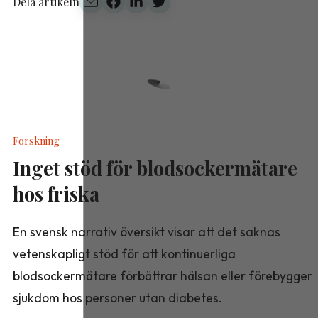
Dela artikeln
Forskning
Inget stöd för blodsockermätare
hos friska
En svensk narrativ översikt visar att det saknas
vetenskapligt stöd för att kontinuerliga
blodsockermätare förbättrar hälsan eller förebygger
sjukdom hos personer utan diabetes.