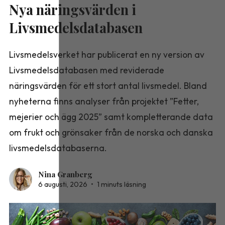
Nya näringsvärden i
Livsmedelsdatabasen
Livsmedelsverket har publicerat en ny version av
Livsmedelsdatabasen med reviderade
näringsvärden för ett stort antal livsmedel. Bland
nyheterna finns analyser från projektet ”Fetter,
mejerier och ägg 2025” samt kompletterande data
om frukt och grönsaker från de norska och danska
livsmedelsdatabaserna.
Nina Granberg
6 augusti, 2026
•
1 minuts läsning