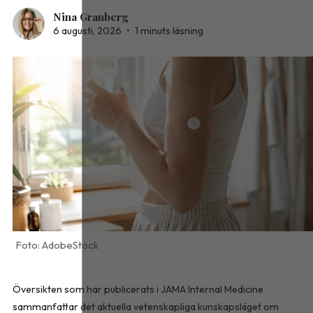
Nina Granberg
6 augusti, 2026
•
1 minuts läsning
AdobeStock
Översikten som har publicerats i
JAMA Internal Medicine
sammanfattar det aktuella vetenskapliga kunskapsläget om