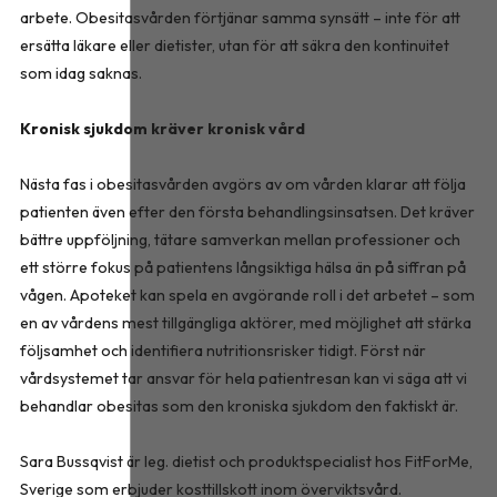
arbete. Obesitasvården förtjänar samma synsätt – inte för att
ersätta läkare eller dietister, utan för att säkra den kontinuitet
som idag saknas.
Kronisk sjukdom kräver kronisk vård
Nästa fas i obesitasvården avgörs av om vården klarar att följa
patienten även efter den första behandlingsinsatsen. Det kräver
bättre uppföljning, tätare samverkan mellan professioner och
ett större fokus på patientens långsiktiga hälsa än på siffran på
vågen. Apoteket kan spela en avgörande roll i det arbetet – som
en av vårdens mest tillgängliga aktörer, med möjlighet att stärka
följsamhet och identifiera nutritionsrisker tidigt. Först när
vårdsystemet tar ansvar för hela patientresan kan vi säga att vi
behandlar obesitas som den kroniska sjukdom den faktiskt är.
Sara Bussqvist är leg. dietist och produktspecialist hos FitForMe,
Sverige som erbjuder kosttillskott inom överviktsvård.