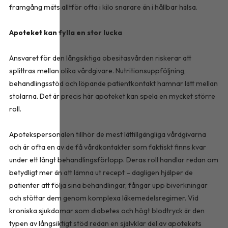
framgång mäts alltför ofta i kilo snarare än i hållbar hälsa.
Apoteket kan fylla en stor lucka
Ansvaret för den långsiktiga obesitasvården riskerar att
splittras mellan olika vårdgivare. Nutritionsuppföljning,
behandlingsstöd och löpande patientkontakt hamnar lätt mellan
stolarna. Det är precis här apoteket kan spela en mycket större
roll.
Apotekspersonalen tillhör de mest lättillgängliga vårdgivarna
och är ofta en av de få vårdkontakter som faktiskt finns kvar
under ett långt behandlingsförlopp. Deras roll handlar redan om
betydligt mer än att lämna ut recept – dagligen hjälper de
patienter att följa sina behandlingar, fångar upp biverkningar
och stöttar dem genom komplexa läkemedelsregimer. Vid
kroniska sjukdomar som diabetes och högt blodtryck är den
typen av långsiktigt stöd redan en självklar del av apotekets