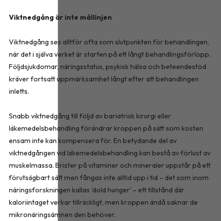
Viktnedgång är inte mållinjen
Viktnedgång ses alltför ofta som slutpunkten för behandlingen,
när det i själva verket är starten på ett långt behandlingsförlopp.
Följdsjukdomar, näringsstatus, psykisk hälsa och beteendestöd
kräver fortsatt uppmärksamhet långt efter att behandlingen
inletts.
Snabb viktnedgång till följd av bariatrisk kirurgi eller
läkemedelsbehandling förändrar kroppen på sätt som kosten
ensam inte kan kompensera för. En betydande del av
viktnedgången vid läkemedelsbehandling kan bestå av förlust av
muskelmassa. Brister på vitaminer och mineraler uppstår på ett
förutsägbart sätt men fångas inte alltid upp i tid – det som inom
näringsforskningen kallas 'dold hunger' – ett tillstånd där
kaloriintaget verkar tillräckligt, men kroppen ändå saknar de
mikronäringsämnen den behöver.