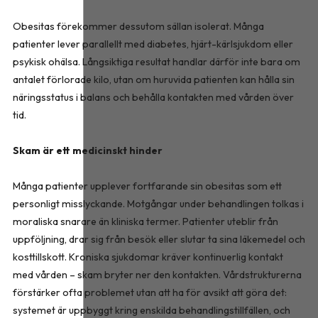
Obesitas förekommer dessutom sällan isolerat. Många
patienter lever parallellt med diabetes, hjärt-kärlsjukdom eller
psykisk ohälsa. Långsiktiga resultat handlar därför inte bara om
antalet förlorade kilo, utan om huruvida patienten kan hålla sin
näringsstatus i balans och behålla kontakten med vården över
tid.
Skam är ett medicinskt hinder
Många patienter upplever fortfarande sin obesitas som ett
personligt misslyckande. Motgångar under behandlingen tolkas i
moraliska snarare än kliniska termer. Patienter uteblir från
uppföljning, drar sig från besök eller slutar ta sina läkemedel och
kosttillskott. Kroniska sjukdomar kräver kontinuerlig kontakt
med vården – skam bryter ner den kontakten. Vårdstrukturerna
förstärker ofta problemet utan att ha för avsikt att göra det:
systemet är uppbyggt kring enskilda behandlingstillfällen, och