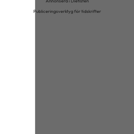
Annonsera i Dietisten
Publiceringsverktyg för tidskrifter