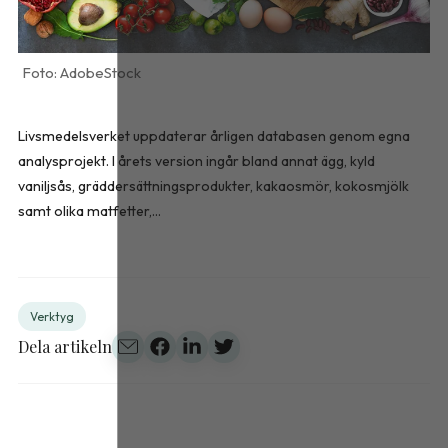
AdobeStock
Livsmedelsverket uppdaterar årligen databasen genom egna
analysprojekt. I årets version ingår bland annat ägg, kyld
vaniljsås, gräddersättningsprodukter, kakaosmör, kokosmjölk
samt olika matfetter,...
Verktyg
Dela artikeln