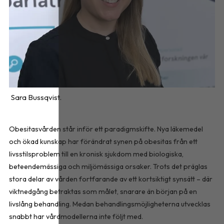
Sara Bussqvist.
Obesitasvården står inför ett paradigmskifte. Nya läkemedel
och ökad kunskap har förändrat synen på obesitas från ett
livsstilsproblem till en kronisk sjukdom med biologiska,
beteendemässiga och miljömässiga orsaker. Trots det präglas
stora delar av vården fortfarande av ett kortsiktigt synsätt – där
viktnedgång betraktas som målet, snarare än början på en
livslång behandling. Medan behandlingsmöjligheterna utvecklas
snabbt har vårdmodellerna inte följt med.