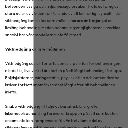
beteendemässiga och miljömässiga orsaker. Trots det präglas
stora delar av vården fortfarande av ett kortsiktigt synsätt – där
viktnedgång betraktas som målet, snarare än början på en
livslång behandling. Medan behandlingsmöjligheterna utvecklas
snabbt har vårdmodellerna inte följt med.
Viktnedgång är inte mållinjen
Viktnedgång ses alltför ofta som slutpunkten för behandlingen,
när det i själva verket är starten på ett långt behandlingsförlopp.
Följdsjukdomar, näringsstatus, psykisk hälsa och beteendestöd
kräver fortsatt uppmärksamhet långt efter att behandlingen
inletts.
Snabb viktnedgång till följd av bariatrisk kirurgi eller
läkemedelsbehandling förändrar kroppen på sätt som kosten
ensam inte kan kompensera för. En betydande del av
viktnedgången vid läkemedelsbehandling kan bestå av förlust av