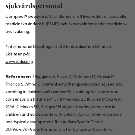
sjukvårdspersonal
Compleat® paediatric Oral Blends är ett livsmedel för speciella
medicinska ändamål (FSMP) och ska användas under medicinsk
övervakning.
*International Dysphagia Diet Standardisation Initiative.
Läs mer på:
www.iddsi.org
Referenser:
1.Ruggiero A, Rizzo D, Catalano M, Coccia P,
Triarico S, Attiná G. Acute chemotherapy-induced nausea and
vomiting in children with cancer: Still waiting for a common
consensus on treatment. J Int Med Res. 2018 Jun;46(6):2149-
2156. 2. Mayes SD, Zickgraf H. Atypical eating behaviors in
children and adolescents with autism, ADHD, other disorders,
and typical development. Res Autism Spectr Disord.
2019;64:76–83. 3. Romano C, et al. European Society for