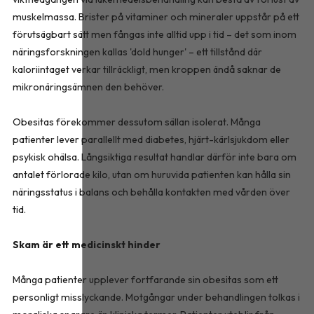
muskelmassa. Brister på vitaminer och mineraler uppstår på ett
förutsägbart sätt men fångas inte alltid upp i tid – det som inom
näringsforskningen kallas 'dold hunger' – ett tillstånd där
kaloriintaget verkar tillräckligt, men kroppen ändå saknar de
mikronäringsämnen den behöver.
Obesitas förekommer dessutom sällan isolerat. Många
patienter lever parallellt med diabetes, hjärt-kärlsjukdom eller
psykisk ohälsa. Långsiktiga resultat handlar därför inte bara om
antalet förlorade kilo, utan om huruvida patienten kan hålla sin
näringsstatus i balans och behålla kontakten med vården över
tid.
Skam är ett medicinskt hinder
Många patienter upplever fortfarande sin obesitas som ett
personligt misslyckande. Motgångar under behandlingen tolkas i