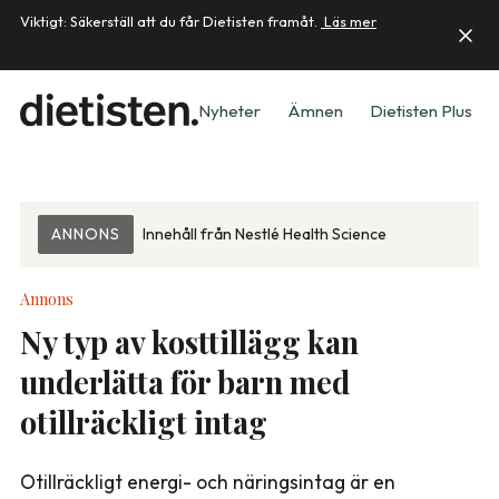
Viktigt: Säkerställ att du får Dietisten framåt.
Läs mer
Nyheter
Ämnen
Dietisten Plus
ANNONS
Innehåll från
Nestlé Health Science
Annons
Ny typ av kosttillägg kan
underlätta för barn med
otillräckligt intag
Otillräckligt energi- och näringsintag är en