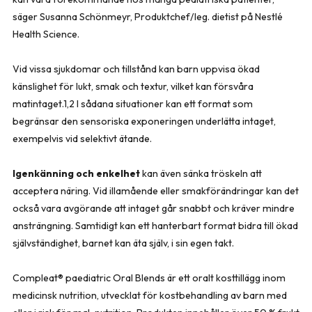
säger Susanna Schönmeyr, Produktchef/leg. dietist på Nestlé
Health Science.
Vid vissa sjukdomar och tillstånd kan barn uppvisa ökad
känslighet för lukt, smak och textur, vilket kan försvåra
matintaget.1
,
2 I sådana situationer kan ett format som
begränsar den sensoriska exponeringen underlätta intaget,
exempelvis vid selektivt ätande.
Igenkänning och enkelhet
kan även sänka tröskeln att
acceptera näring. Vid illamående eller smakförändringar kan det
också vara avgörande att intaget går snabbt och kräver mindre
ansträngning. Samtidigt kan ett hanterbart format bidra till ökad
självständighet, barnet kan äta själv, i sin egen takt.
Compleat® paediatric Oral Blends är ett oralt kosttillägg inom
medicinsk nutrition, utvecklat för kostbehandling av barn med