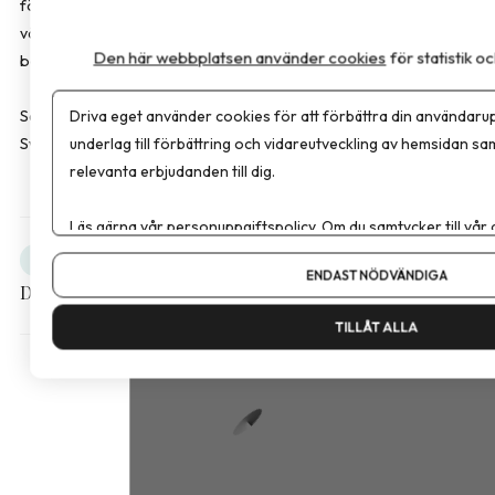
följsamhet och identifiera nutritionsrisker tidigt. Först när
vårdsystemet tar ansvar för hela patientresan kan vi säga att vi
Den här webbplatsen använder cookies
för statistik 
behandlar obesitas som den kroniska sjukdom den faktiskt är.
Driva eget använder cookies för att förbättra din användarup
Sara Bussqvist är leg. dietist och produktspecialist hos FitForMe,
underlag till förbättring och vidareutveckling av hemsidan sa
Sverige som erbjuder kosttillskott inom överviktsvård.
relevanta erbjudanden till dig.
Läs gärna vår
personuppgiftspolicy
. Om du samtycker till vår
Om du vill ändra ditt val i efterhand hittar du den möjligheten 
Obesitas
Debatt
ENDAST NÖDVÄNDIGA
Dela artikeln
TILLÅT ALLA