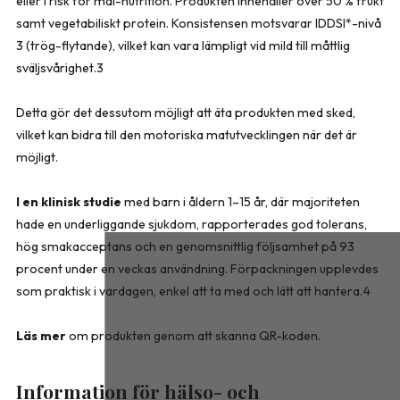
eller i risk för mal-nutrition. Produkten innehåller över 50 % frukt
samt vegetabiliskt protein. Konsistensen motsvarar IDDSI*-nivå
3 (trög-flytande), vilket kan vara lämpligt vid mild till måttlig
sväljsvårighet.3
Detta gör det dessutom möjligt att äta produkten med sked,
vilket kan bidra till den motoriska matutvecklingen när det är
möjligt.
I en klinisk studie
med barn i åldern 1–15 år, där majoriteten
hade en underliggande sjukdom, rapporterades god tolerans,
hög smakacceptans och en genomsnittlig följsamhet på 93
procent under en veckas användning. Förpackningen upplevdes
som praktisk i vardagen, enkel att ta med och lätt att hantera.4
Läs mer
om produkten genom att skanna QR-koden.
Information för hälso- och