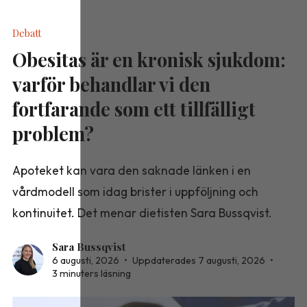
Debatt
Obesitas är en kronisk sjukdom:
varför behandlar vi den
fortfarande som ett tillfälligt
problem?
Apoteket kan vara den saknade länken i en
vårdmodell som idag brister i uppföljning och
kontinuitet. Det menar dietisten Sara Bussqvist.
Sara Bussqvist
6 augusti, 2026
•
Uppdaterades 7 augusti, 2026
•
3 minuters läsning