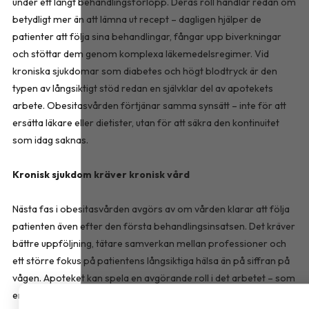
under ett långt behandlingsförlopp. Deras roll handlar redan om
betydligt mer än att lämna ut recept – dagligen hjälper de
patienter att följa sina behandlingar, fångar upp biverkningar
och stöttar dem genom komplexa läkemedelsregimer. Vid
kroniska sjukdomar som diabetes och högt blodtryck är den
typen av långsiktigt stöd redan en självklar del av apotekets
arbete. Obesitasvården förtjänar samma synsätt – inte för att
ersätta läkare eller dietister, utan för att säkra den kontinuitet
som idag saknas.
Kronisk sjukdom kräver kronisk vård
Nästa fas i obesitasvården avgörs av om vården klarar att följa
patienten även efter den första behandlingsinsatsen. Det kräver
bättre uppföljning, tätare samverkan mellan professioner och
ett större fokus på patientens långsiktiga hälsa än på siffran på
vågen. Apoteket kan spela en avgörande roll i det arbetet – som
en av vårdens mest tillgängliga aktörer, med möjlighet att stärka