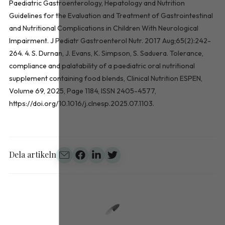
Paediatric Gastroenterology, Hepatology and Nutrition
Guidelines for the Evaluation and Treatment of Gastrointestinal
and Nutritional Complications in Children With Neurological
Impairment. J Pediatr Gastroenterol Nutr. 2017 Aug;65(2):242-
264. 4. S. Durnan, J. Evans, K. Simpson, S. Saduera. Tolerance,
compliance and palatability of a paediatric oral nutritional
supplement containing food blends, Clinical Nutrition ESPEN,
Volume 69, 2025, Page 1184, ISSN 2405-4577,
https://doi.org/10.1016/j.clnesp.2025.07.1103.
Dela artikeln