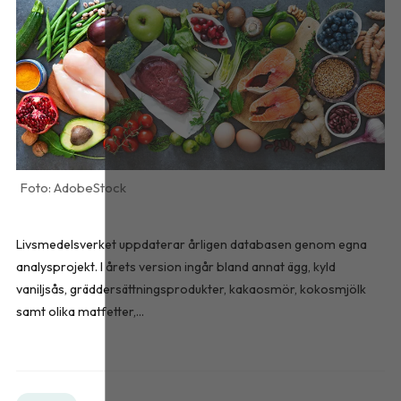
AdobeStock
Livsmedelsverket uppdaterar årligen databasen genom egna
analysprojekt. I årets version ingår bland annat ägg, kyld
vaniljsås, gräddersättningsprodukter, kakaosmör, kokosmjölk
samt olika matfetter,...