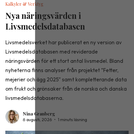
Kalkyler & Verktyg
Nya näringsvärden i
Livsmedelsdatabasen
Livsmedelsverket har publicerat en ny version av
Livsmedelsdatabasen med reviderade
näringsvärden för ett stort antal livsmedel. Bland
nyheterna finns analyser från projektet ”Fetter,
mejerier och ägg 2025” samt kompletterande data
om frukt och grönsaker från de norska och danska
livsmedelsdatabaserna.
Nina Granberg
6 augusti, 2026
•
1 minuts läsning