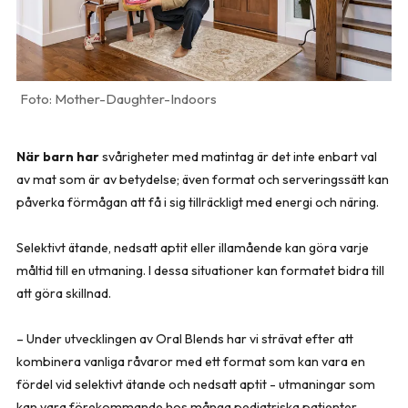
Mother-Daughter-Indoors
När barn har
svårigheter med matintag är det inte enbart val
av mat som är av betydelse; även format och serveringssätt kan
påverka förmågan att få i sig tillräckligt med energi och näring.
Selektivt ätande, nedsatt aptit eller illamående kan göra varje
måltid till en utmaning. I dessa situationer kan formatet bidra till
att göra skillnad.
– Under utvecklingen av Oral Blends har vi strävat efter att
kombinera vanliga råvaror med ett format som kan vara en
fördel vid selektivt ätande och nedsatt aptit - utmaningar som
kan vara förekommande hos många pediatriska patienter,