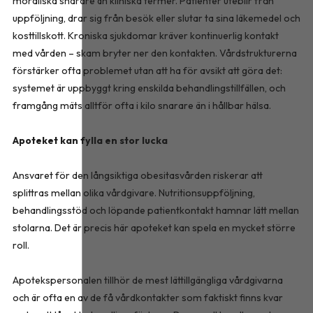
moraliska snarare än kliniska termer. Patienter uteblir från
uppföljning, drar sig från besök eller slutar ta sina läkemedel och
kosttillskott. Kroniska sjukdomar kräver kontinuerlig kontakt
med vården – skam bryter ner den kontakten. Vårdstrukturerna
förstärker ofta problemet utan att ha för avsikt att göra det:
systemet är uppbyggt kring enskilda behandlingstillfällen, och
framgång mäts alltför ofta i kilo snarare än i hållbar hälsa.
Apoteket kan fylla en stor lucka
Ansvaret för den långsiktiga obesitasvården riskerar att
splittras mellan olika vårdgivare. Nutritionsuppföljning,
behandlingsstöd och löpande patientkontakt hamnar lätt mellan
stolarna. Det är precis här apoteket kan spela en mycket större
roll.
Apotekspersonalen tillhör de mest lättillgängliga vårdgivarna
och är ofta en av de få vårdkontakter som faktiskt finns kvar