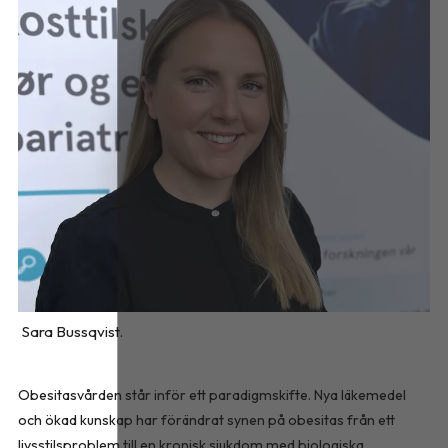
Sara Bussqvist.
Obesitasvården står inför ett paradigmskifte. Nya läkemedel
och ökad kunskap har förändrat synen på obesitas från ett
livsstilsproblem till en kronisk sjukdom med biologiska,