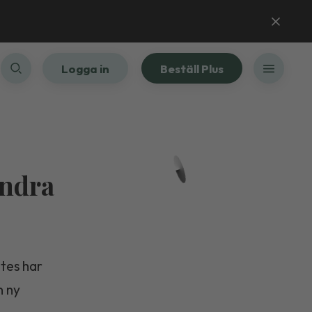
Logga in
Beställ Plus
indra
etes har
n ny