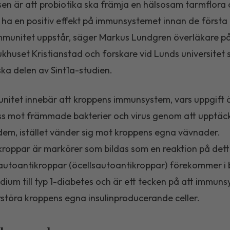
en är att probiotika ska främja en hälsosam tarmflora 
 ha en positiv effekt på immunsystemet innan de första
mmunitet uppstår, säger Markus Lundgren överläkare p
ukhuset Kristianstad och forskare vid Lunds universitet
ka delen av Sint1a-studien.
itet innebär att kroppens immunsystem, vars uppgift ä
ss mot främmade bakterier och virus genom att upptäc
dem, istället vänder sig mot kroppens egna vävnader.
roppar är markörer som bildas som en reaktion på dett
utoantikroppar (öcellsautoantikroppar) förekommer i b
adium till typ 1-diabetes och är ett tecken på att immun
rstöra kroppens egna insulinproducerande celler.