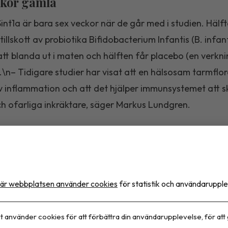
ckor gamla
Sint1a är bara sex veckor när de går med i studien. Hälft
 tillskott av probiotika Bifidobacterium Infantis (B. infan
tt blanda ut i maten och hälften får placebo (en verkni
.\n– Tidigare studier har visat att en hälsosam tarmflo
 inflammation och att det hjälper immunsystemet att sk
ch ofarliga inkräktare, säger Markus Lundgren.
tionellt forskarnätverk
om heter Sint1a (Supplementation with B. Infantis for Mi
 Diabetes Autoimmunity) startar i slutet på augusti och 
är webbplatsen använder cookies
för statistik och användarupple
 ett nätverk av forskare i Tyskland, Belgien, Storbritan
 Sverige som erbjuder screening av nyfödda. Barn som v
t använder cookies för att förbättra din användarupplevelse, för att
ika riskgener har en ökad risk att insjukna i typ 1-diabet