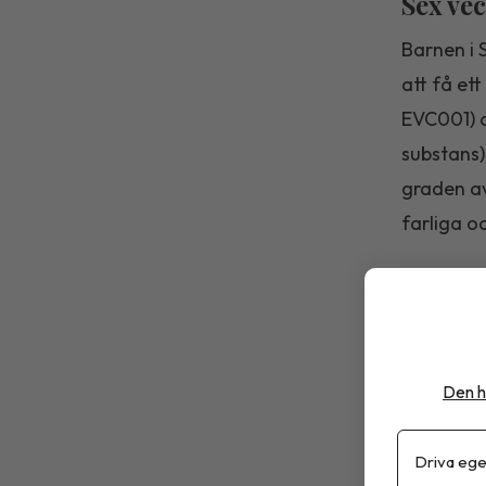
Sex ve
Barnen i 
att få ett
EVC001) a
substans)
graden av
farliga o
Interna
Studien s
of Type 1
Den h
av GPPAD,
Polen och
Driva ege
ha specif