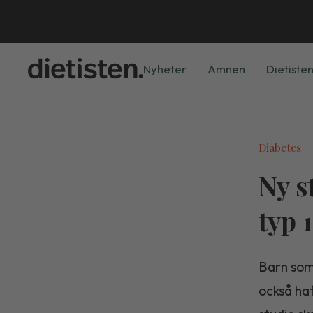
Nyheter
Ämnen
Dietisten
Diabetes
Ny s
typ 
Barn som 
också haf