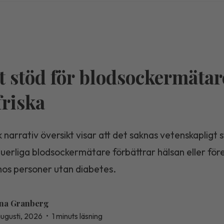
t stöd för blodsockermätar
friska
 narrativ översikt visar att det saknas vetenskapligt 
nuerliga blodsockermätare förbättrar hälsan eller fö
hos personer utan diabetes.
na Granberg
augusti, 2026
•
1 minuts läsning