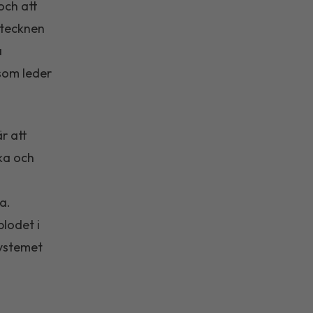
och att
 tecknen
å
 som leder
r att
ka och
a.
lodet i
systemet