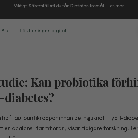
Viktigt: Säkerställ att du får Dietisten framåt.
Läs mer
 Plus
Läs tidningen digitalt
tudie: Kan probiotika förh
1-diabetes?
haft autoantikroppar innan de insjuknat i typ 1-diab
t en obalans i tarmfloran, visar tidigare forskning. I e