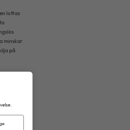
en lottas
tis
ngslös
ra minskar
ilja på
tigation
är en del
velse.
nien,
isar sig
 ge
es och kan