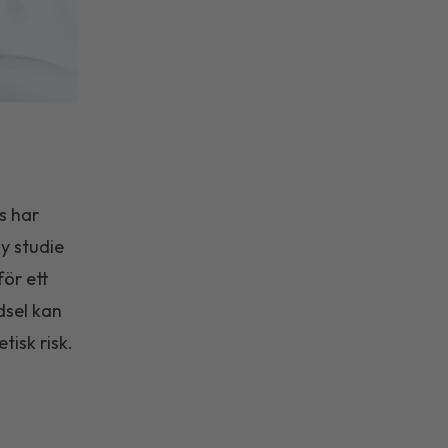
s har
ny studie
ör ett
dsel kan
isk risk.