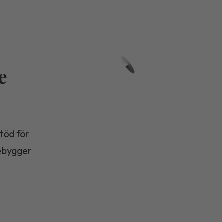
e
stöd för
rebygger