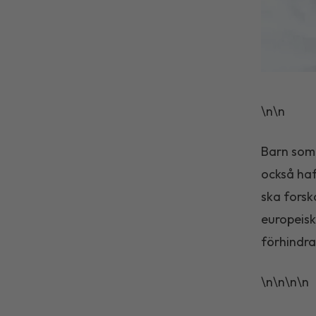
\n\n
Barn som 
också haft
ska forsk
europeisk
förhindra
\n\n\n\n