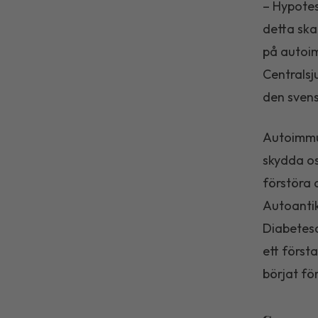
– Hypotes
detta ska
på autoi
Centralsj
den svens
Autoimmun
skydda o
förstöra 
Autoantik
Diabetesa
ett först
börjat fö