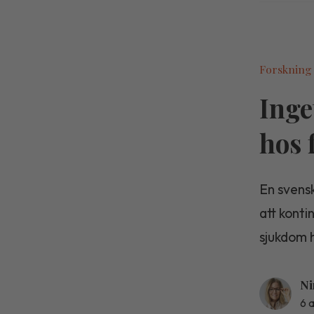
Forskning
Inge
hos 
En svensk
att konti
sjukdom 
Ni
6 