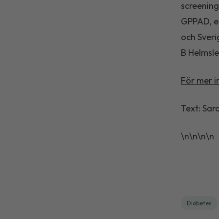
screening
GPPAD, et
och Sveri
B Helmsle
För mer i
Text: Sar
\n\n\n\n
Diabetes