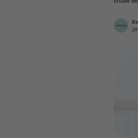
studie sk
Re
29