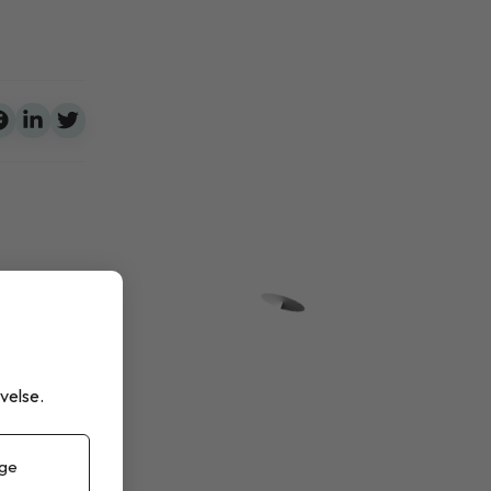
e
velse.
stöd för
 ge