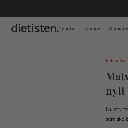
Nyheter
Ämnen
Dietisten
Folkhälsa
Matv
nytt
Nu starta
som ska b