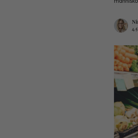
människor
Ni
4 