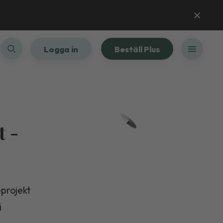
Logga in
Beställ Plus
t -
eprojekt
i