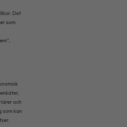
llkor. Det
nder som
dem”,
konomisk
enkäter,
riärer och
ag som kan
tser.