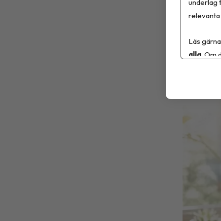
att konti
underlag t
relevanta 
sjukdom 
Läs gärna
Ni
alla
. Om d
6 