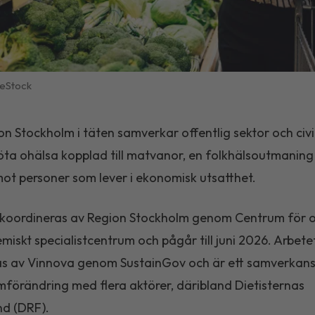
eStock
n Stockholm i täten samverkar offentlig sektor och civ
öta ohälsa kopplad till matvanor, en folkhälsoutmaning
ot personer som lever i ekonomisk utsatthet.
 koordineras av Region Stockholm genom Centrum för o
miskt specialistcentrum och pågår till juni 2026. Arbete
as av Vinnova genom SustainGov och är ett samverkans
mförändring med flera aktörer, däribland Dietisternas
nd (DRF).