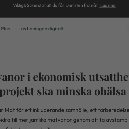
Viktigt: Säkerställ att du får Dietisten framåt.
Läs mer
 Plus
Läs tidningen digitalt
anor i ekonomisk utsatthe
 projekt ska minska ohälsa
r Mat för ett inkluderande samhälle, ett förberedels
idra till mer jämlika matvanor genom att ta avstamp 