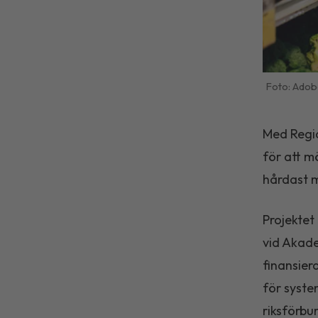
Adob
Med Regio
för att m
hårdast m
Projektet
vid Akade
finansier
för syste
riksförbu