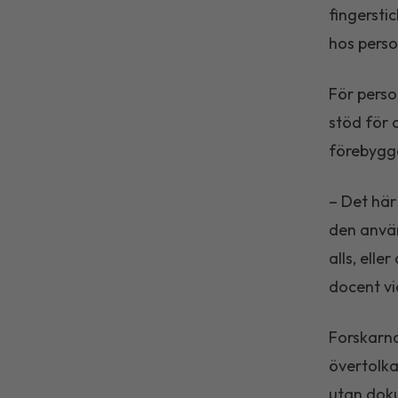
fingersti
hos perso
För perso
stöd för a
förebygg
– Det här
den använ
alls, ell
docent vi
Forskarna
övertolkas
utan dok