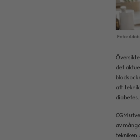
Adob
Översikte
det aktue
blodsocke
att tekni
diabetes.
CGM utvec
av många 
tekniken 