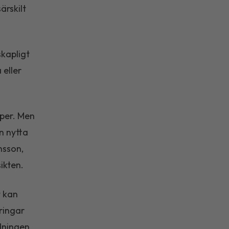
ärskilt
kapligt
 eller
pper. Men
n nytta
nsson,
ikten.
t kan
dringar
dningen