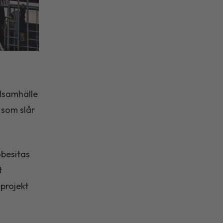
ilsamhälle
 som slår
besitas
t
projekt