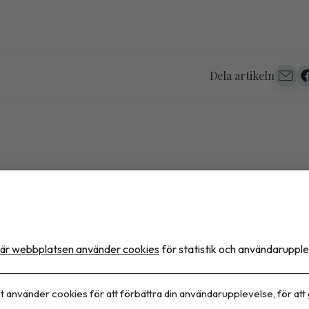
Dela artikeln
t stöd för blodsockermätar
friska
är webbplatsen använder cookies
för statistik och användarupple
 narrativ översikt visar att det saknas vetenskapligt 
t använder cookies för att förbättra din användarupplevelse, för att