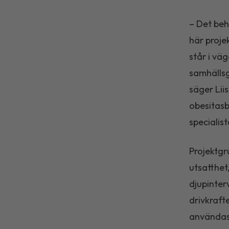
– Det beh
här proje
står i vä
samhällsg
säger Lii
obesitasb
specialis
Projektgr
utsatthe
djupinter
drivkraft
användas 