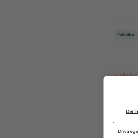
Folkhälsa
Forskning
Inge
hos 
Den h
En svensk
Driva ege