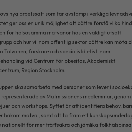
övs nya arbetssätt som tar avstamp i verkliga levnadsvi
ktet ger oss en unik möjlighet att bättre förstå vilka hi
gen för hälsosamma matvanor hos en väldigt utsatt
rupp och hur vi inom offentlig sektor bättre kan möta 
sa Tolvanen, forskare och specialistdietist inom
ehandling vid Centrum för obesitas, Akademiskt
tcentrum, Region Stockholm.
uppen ska samarbeta med personer som lever i socioe
t, representerade av Matmissionens medlemmar, genom 
vjuer och workshops. Syftet är att identifiera behov, bar
er bakom matval, samt att ta fram ett kunskapsunderl
nationellt för mer träffsäkra och jämlika folkhälsoinsa