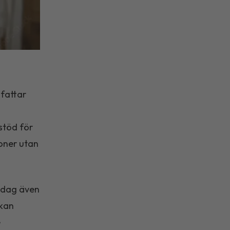
attar
stöd för
soner utan
 dag även
 kan
e