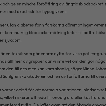
ck och ge en mindre förbättring av långtidsblodsockret, s
ner med ökad risk för hypoglykemi.
ner utan diabetes fann forskarna däremot inget vetens
tt kontinuerlig blodsockermätning leder till bättre hälsa
er sjukdom.
 är en teknik som gör enorm nytta för vissa patientgru
ds allt mer av grupper där vi inte vet om den gör någo
er om den till och med kan vara skadlig, säger Minna Joha
d Sahlgrenska akademin och en av författarna till övers
 varnar också för att normala variationer i blodsockre
, vilket riskerar att leda till onödig oro eller kostförän
umenterad nytta. De lyfter även att den ökande använ