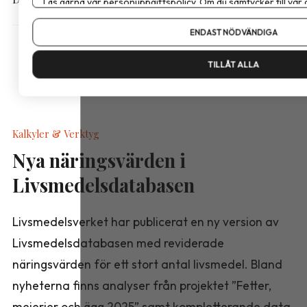
Läs gärna vår
personuppgiftspolicy
. Om du samtycker till vår
Om du vill ändra ditt val i efterhand hittar du den möjligheten 
ENDAST NÖDVÄNDIGA
TILLÅT ALLA
Kalkyler & Verktyg
Nya näringsvärden i
Livsmedelsdatabasen
Livsmedelsverket har publicerat en ny version av
Livsmedelsdatabasen med reviderade
näringsvärden för ett stort antal livsmedel. Bland
nyheterna finns analyser från projektet ”Fetter,
mejerier och ägg 2025” samt kompletterande data