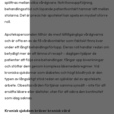
splittras mellan olika vårdgivare. Nutritionsuppföljning,
behandlingsstöd och löpande patientkontakt hamnar lätt mellan
stolarna. Det är precis här apoteket kan spela en mycket större
roll.
Apotekspersonalen tillhör de mest lättillgängliga vårdgivarna
och är ofta en av de få vårdkontakter som faktiskt finns kvar
under ett långt behandlingsförlopp. Deras roll handlar redan om
betydligt mer än att lämna ut recept – dagligen hjälper de
patienter att följa sina behandlingar, fångar upp biverkningar
och stöttar dem genom komplexa läkemedelsregimer. Vid
kroniska sjukdomar som diabetes och högt blodtryck är den
typen av långsiktigt stöd redan en självklar del av apotekets
arbete. Obesitasvården förtjänar samma synsätt – inte för att
ersätta läkare eller dietister, utan för att säkra den kontinuitet
som idag saknas.
Kronisk sjukdom kräver kronisk vård