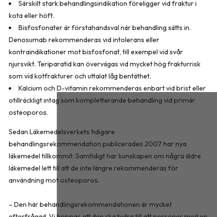
Särskilt stark behandlingsindikation föreligger vid fraktur i
kota eller höft.
Bisfosfonater är förstahandsval när behandling sätts in.
Denosumab rekommenderas vid intolerans eller
kontraindikationer mot bisfosfonat, till exempel vid svår
njursvikt. Teriparatid kan övervägas vid mycket hög frakturrisk
som vid kotfrakturer och uttalat låg bentäthet.
Kalcium och D-vitamin rekommenderas enbart vid brist eller
otillräckligt intag som kompletterande behandling vid primär
osteoporos.
Sedan Läkemedelsverkets tidigare
behandlingsrekommendation publicerades 2007 har nya
läkemedel tillkommit. Samtidigt har kunskapen om några äldre
läkemedel lett till att de inte längre rekommenderas för
användning mot osteoporos.
– Den här behandlingsrekommendationen är mycket
efterfrågad. Vi hoppas att den ska bidra till att personer med en