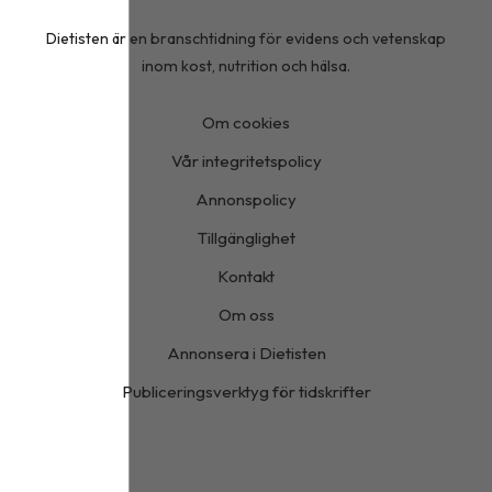
Dietisten är en branschtidning för evidens och vetenskap
inom kost, nutrition och hälsa.
Om cookies
Vår integritetspolicy
Annonspolicy
Tillgänglighet
Kontakt
Om oss
Annonsera i Dietisten
Publiceringsverktyg för tidskrifter