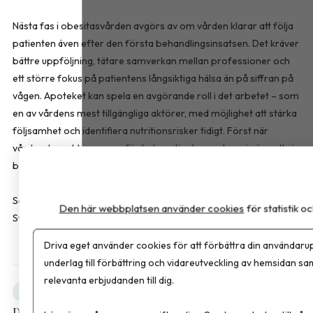
Nästa fas i obesitasvården avgörs av om vården klarar att följa
patienten även efter den första behandlingsinsatsen. Det kräver
bättre uppföljning, tätare samverkan mellan professioner och
ett större fokus på patientens långsiktiga hälsa än på siffran på
vågen. Apoteket kan spela en avgörande roll i det arbetet – som
en av vårdens mest tillgängliga aktörer, med möjlighet att stärka
följsamhet och identifiera nutritionsrisker tidigt. Först när
vårdsystemet tar ansvar för hela patientresan kan vi säga att vi
behandlar obesitas som den kroniska sjukdom den faktiskt är.
Sara Bussqvist är leg. dietist och produktspecialist hos FitForMe,
Den här webbplatsen använder cookies
för statistik 
Sverige som erbjuder kosttillskott inom överviktsvård.
Driva eget använder cookies för att förbättra din användarup
underlag till förbättring och vidareutveckling av hemsidan sa
relevanta erbjudanden till dig.
Obesitas
Debatt
Dela artikeln