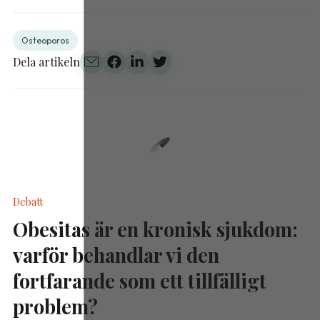
Osteoporos
Dela artikeln
Debatt
Obesitas är en kronisk sjukdom:
varför behandlar vi den
fortfarande som ett tillfälligt
problem?