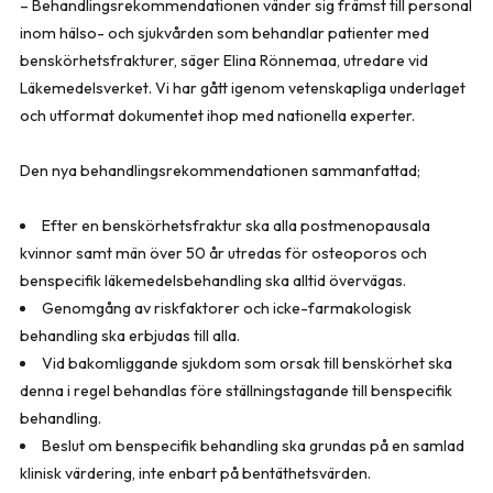
– Behandlingsrekommendationen vänder sig främst till personal
inom hälso- och sjukvården som behandlar patienter med
benskörhetsfrakturer, säger Elina Rönnemaa, utredare vid
Läkemedelsverket. Vi har gått igenom vetenskapliga underlaget
och utformat dokumentet ihop med nationella experter.
Den nya behandlingsrekommendationen sammanfattad;
Efter en benskörhetsfraktur ska alla postmenopausala
kvinnor samt män över 50 år utredas för osteoporos och
benspecifik läkemedelsbehandling ska alltid övervägas.
Genomgång av riskfaktorer och icke-farmakologisk
behandling ska erbjudas till alla.
Vid bakomliggande sjukdom som orsak till benskörhet ska
denna i regel behandlas före ställningstagande till benspecifik
behandling.
Beslut om benspecifik behandling ska grundas på en samlad
klinisk värdering, inte enbart på bentäthetsvärden.