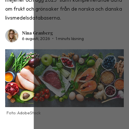
om frukt och grönsaker från de norska och danska
livsmedelsdatabaserna.
Nina Granberg
6 augusti, 2026
•
1 minuts läsning
AdobeStock