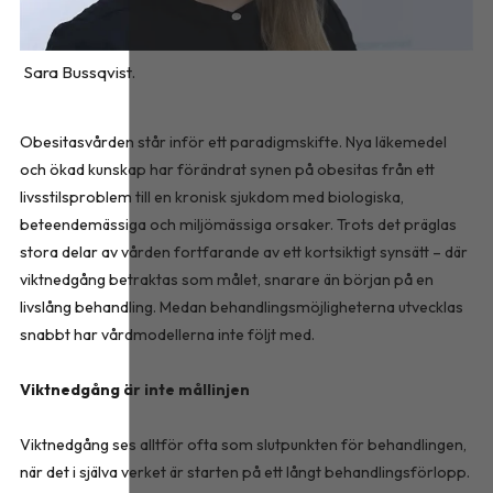
Sara Bussqvist.
Obesitasvården står inför ett paradigmskifte. Nya läkemedel
och ökad kunskap har förändrat synen på obesitas från ett
livsstilsproblem till en kronisk sjukdom med biologiska,
beteendemässiga och miljömässiga orsaker. Trots det präglas
stora delar av vården fortfarande av ett kortsiktigt synsätt – där
viktnedgång betraktas som målet, snarare än början på en
livslång behandling. Medan behandlingsmöjligheterna utvecklas
snabbt har vårdmodellerna inte följt med.
Viktnedgång är inte mållinjen
Viktnedgång ses alltför ofta som slutpunkten för behandlingen,
när det i själva verket är starten på ett långt behandlingsförlopp.