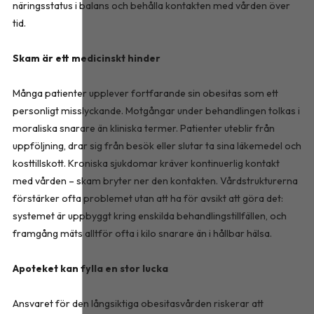
näringsstatus i balans och behålla kontakten med vården över
tid.
Skam är ett medicinskt hinder
Många patienter upplever fortfarande sin obesitas som ett
personligt misslyckande. Motgångar under behandlingen tolkas i
moraliska snarare än kliniska termer. Patienter uteblir från
uppföljning, drar sig från besök eller slutar ta sina läkemedel och
kosttillskott. Kroniska sjukdomar kräver kontinuerlig kontakt
med vården – skam bryter ner den kontakten. Vårdstrukturerna
förstärker ofta problemet utan att ha för avsikt att göra det:
systemet är uppbyggt kring enskilda behandlingstillfällen, och
framgång mäts alltför ofta i kilo snarare än i hållbar hälsa.
Apoteket kan fylla en stor lucka
Ansvaret för den långsiktiga obesitasvården riskerar att