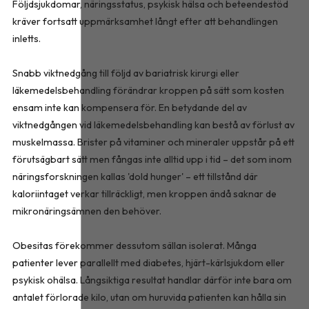
Följdsjukdomar, näringsstatus, psykisk hälsa och beteendestöd
kräver fortsatt uppmärksamhet långt efter att behandlingen
inletts.
Snabb viktnedgång till följd av bariatrisk kirurgi eller
läkemedelsbehandling förändrar kroppen på sätt som kosten
ensam inte kan kompensera för. En betydande del av
viktnedgången vid läkemedelsbehandling kan bestå av förlust av
muskelmassa. Brister på vitaminer och mineraler uppstår på ett
förutsägbart sätt men fångas inte alltid upp i tid – det som inom
näringsforskningen kallas 'dold hunger' – ett tillstånd där
kaloriintaget verkar tillräckligt, men kroppen ändå saknar de
mikronäringsämnen den behöver.
Obesitas förekommer dessutom sällan isolerat. Många
patienter lever parallellt med diabetes, hjärt-kärlsjukdom eller
psykisk ohälsa. Långsiktiga resultat handlar därför inte bara om
antalet förlorade kilo, utan om huruvida patienten kan hålla sin