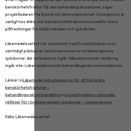
benskörhetsfraktur får den behandling de behöver, säger
projektledaren Pia Bylund vid Läkemedelsverket. Osteoporos är
vanligt hos äldre, och benskörhetsfrakturerna medför stora
påfrestningar för både individen och sjukvården.
Läkemedelsverket har samverkat med Socialstyrelsen som
samtidigt publicerar remissversionen av rörelseorganens
sjukdomar, där osteoporos ingår. Hälsoekonomisk värdering
ingår inte i Läkemedelsverkets behandlingsrekommendationer.
Länkar:\n
Läkemedel vid osteoporos för att förhindra
benskörhetsfrakturer –
behandlingsrekommendation
\n
Socialstyrelsens nationella
riktlinjer för rörelseorganens sjukdomar – remissversion
Källa: Läkemedelsverket