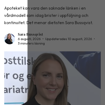
Apoteket kan vara den saknade länken i en
vårdmodell som idag brister i uppföljning och
kontinuitet. Det menar dietisten Sara Bussqvist.
Sara Bussqvist
6 augusti, 2026
•
Uppdaterades 10 augusti, 2026
•
3 minuters läsning