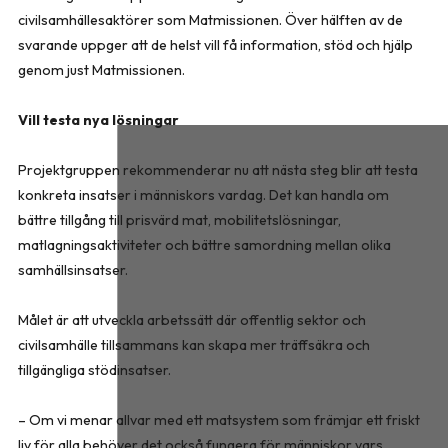
civilsamhällesaktörer som Matmissionen. Över hälften av de
svarande uppger att de helst vill få information, stöd och hjälp
genom just Matmissionen.
Vill testa nya lösningar
Projektgruppen rekommenderar nu att nästa steg blir att testa
konkreta insatser i människors vardag. Det kan handla om
bättre tillgång till prisvärd mat, mobilitetslösningar,
matlagningsaktiviteter och bättre samordning mellan olika
samhällsinsatser.
Målet är att utveckla arbetssätt där offentlig sektor och
civilsamhälle tillsammans kan skapa mer träffsäkra och
tillgängliga stödinsatser.
– Om vi menar allvar med ett matsystem som främjar ett friskt
liv för alla behöver det också fungera för människor vars