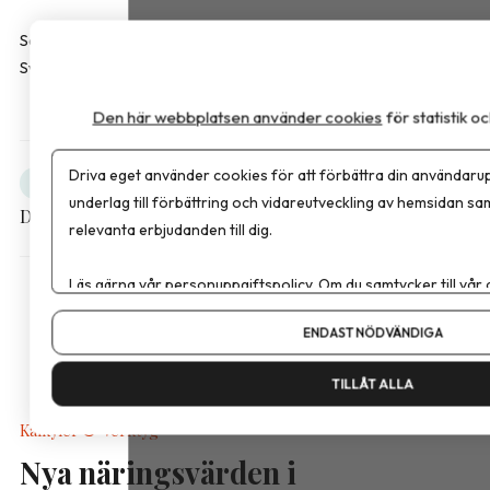
Sara Bussqvist är leg. dietist och produktspecialist hos FitForMe,
Sverige som erbjuder kosttillskott inom överviktsvård.
Den här webbplatsen använder cookies
för statistik 
Driva eget använder cookies för att förbättra din användarup
Obesitas
Debatt
underlag till förbättring och vidareutveckling av hemsidan sa
Dela artikeln
relevanta erbjudanden till dig.
Läs gärna vår
personuppgiftspolicy
. Om du samtycker till vår
Om du vill ändra ditt val i efterhand hittar du den möjligheten 
ENDAST NÖDVÄNDIGA
TILLÅT ALLA
Kalkyler & Verktyg
Nya näringsvärden i