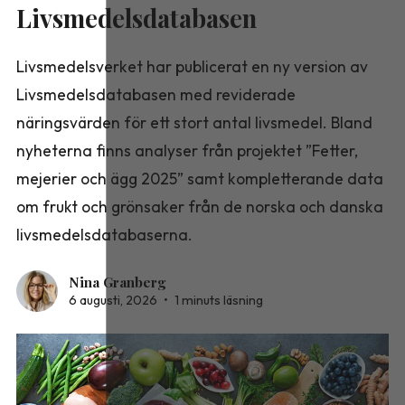
Livsmedelsdatabasen
Livsmedelsverket har publicerat en ny version av
Livsmedelsdatabasen med reviderade
näringsvärden för ett stort antal livsmedel. Bland
nyheterna finns analyser från projektet ”Fetter,
mejerier och ägg 2025” samt kompletterande data
om frukt och grönsaker från de norska och danska
livsmedelsdatabaserna.
Nina Granberg
6 augusti, 2026
•
1 minuts läsning