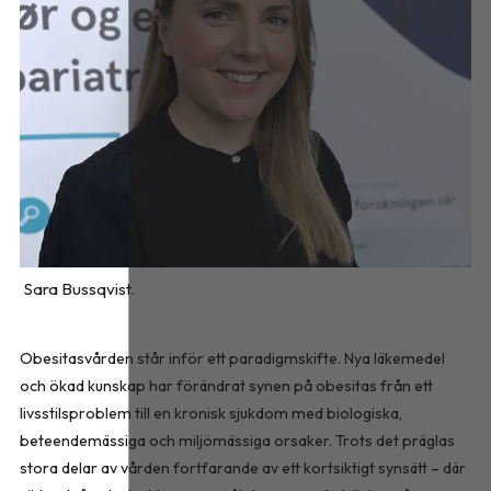
Sara Bussqvist.
Obesitasvården står inför ett paradigmskifte. Nya läkemedel
och ökad kunskap har förändrat synen på obesitas från ett
livsstilsproblem till en kronisk sjukdom med biologiska,
beteendemässiga och miljömässiga orsaker. Trots det präglas
stora delar av vården fortfarande av ett kortsiktigt synsätt – där