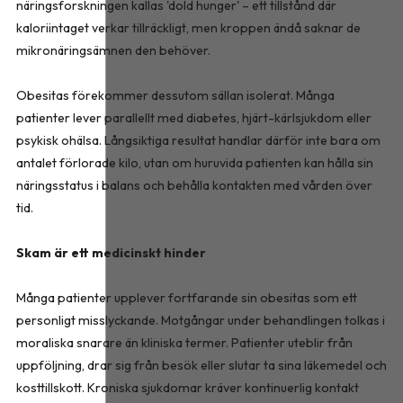
näringsforskningen kallas 'dold hunger' – ett tillstånd där
kaloriintaget verkar tillräckligt, men kroppen ändå saknar de
mikronäringsämnen den behöver.
Obesitas förekommer dessutom sällan isolerat. Många
patienter lever parallellt med diabetes, hjärt-kärlsjukdom eller
psykisk ohälsa. Långsiktiga resultat handlar därför inte bara om
antalet förlorade kilo, utan om huruvida patienten kan hålla sin
näringsstatus i balans och behålla kontakten med vården över
tid.
Skam är ett medicinskt hinder
Många patienter upplever fortfarande sin obesitas som ett
personligt misslyckande. Motgångar under behandlingen tolkas i
moraliska snarare än kliniska termer. Patienter uteblir från
uppföljning, drar sig från besök eller slutar ta sina läkemedel och
kosttillskott. Kroniska sjukdomar kräver kontinuerlig kontakt