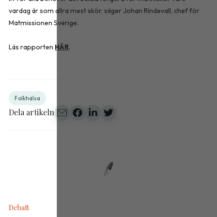
vardag är som allra mest skör, säger Johan Rindevall, chef för
Matmissionen Sverige.
Läs rapporten
HÄR
.
Folkhälsa
Dela artikeln
Debatt