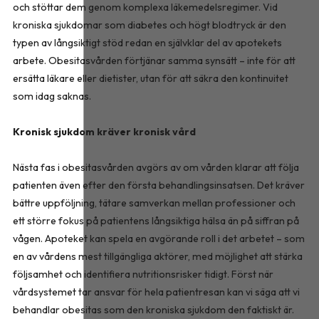
och stöttar dem genom komplexa läkemedelsregimer. Vid
kroniska sjukdomar som diabetes och högt blodtryck är den
typen av långsiktigt stöd redan en självklar del av apotekets
arbete. Obesitasvården förtjänar samma synsätt – inte för att
ersätta läkare eller dietister, utan för att säkra den kontinuitet
som idag saknas.
Kronisk sjukdom kräver kronisk vård
Nästa fas i obesitasvården avgörs av om vården klarar att följa
patienten även efter den första behandlingsinsatsen. Det kräver
bättre uppföljning, tätare samverkan mellan professioner och
ett större fokus på patientens långsiktiga hälsa än på siffran på
vågen. Apoteket kan spela en avgörande roll i det arbetet – som
en av vårdens mest tillgängliga aktörer, med möjlighet att stärka
följsamhet och identifiera nutritionsrisker tidigt. Först när
vårdsystemet tar ansvar för hela patientresan kan vi säga att vi
behandlar obesitas som den kroniska sjukdom den faktiskt är.