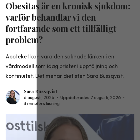
Obesitas är en kronisk sjukdom:
varför behandlar vi den
fortfarande som ett tillfälligt
problem?
Apoteket kan vara den saknade länken i en
vårdmodell som idag brister i uppföljning och
kontinuitet. Det menar dietisten Sara Bussqvist.
Sara Bussqvist
6 augusti, 2026
•
Uppdaterades 7 augusti, 2026
•
3 minuters läsning