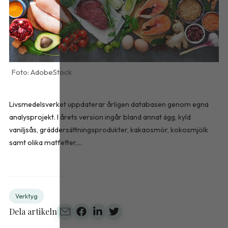
AdobeStock
Livsmedelsverket uppdaterar årligen databasen genom egna
analysprojekt. I årets version ingår bland annat ägg, kyld
vaniljsås, gräddersättningsprodukter, kakaosmör, kokosmjölk
samt olika matfetter,...
Verktyg
Dela artikeln