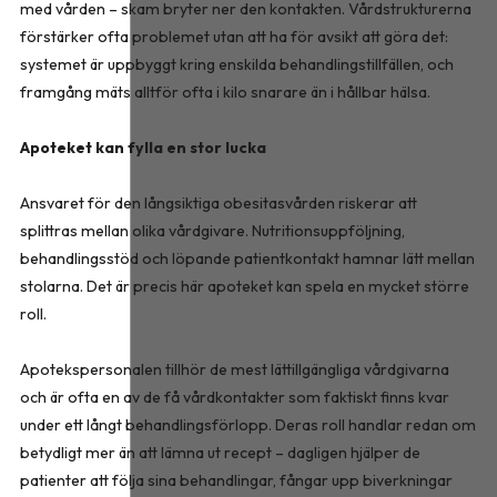
med vården – skam bryter ner den kontakten. Vårdstrukturerna
förstärker ofta problemet utan att ha för avsikt att göra det:
systemet är uppbyggt kring enskilda behandlingstillfällen, och
framgång mäts alltför ofta i kilo snarare än i hållbar hälsa.
Apoteket kan fylla en stor lucka
Ansvaret för den långsiktiga obesitasvården riskerar att
splittras mellan olika vårdgivare. Nutritionsuppföljning,
behandlingsstöd och löpande patientkontakt hamnar lätt mellan
stolarna. Det är precis här apoteket kan spela en mycket större
roll.
Apotekspersonalen tillhör de mest lättillgängliga vårdgivarna
och är ofta en av de få vårdkontakter som faktiskt finns kvar
under ett långt behandlingsförlopp. Deras roll handlar redan om
betydligt mer än att lämna ut recept – dagligen hjälper de
patienter att följa sina behandlingar, fångar upp biverkningar