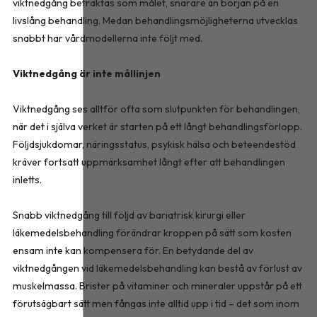
viktnedgång betraktas som målet, snarare än början på en
livslång behandling. Medan behandlingsmöjligheterna utvecklas
snabbt har vårdmodellerna inte följt med.
Viktnedgång är inte mållinjen
Viktnedgång ses alltför ofta som slutpunkten för behandlingen,
när det i själva verket är starten på ett långt behandlingsförlopp.
Följdsjukdomar, näringsstatus, psykisk hälsa och beteendestöd
kräver fortsatt uppmärksamhet långt efter att behandlingen
inletts.
Snabb viktnedgång till följd av bariatrisk kirurgi eller
läkemedelsbehandling förändrar kroppen på sätt som kosten
ensam inte kan kompensera för. En betydande del av
viktnedgången vid läkemedelsbehandling kan bestå av förlust av
muskelmassa. Brister på vitaminer och mineraler uppstår på ett
förutsägbart sätt men fångas inte alltid upp i tid – det som inom