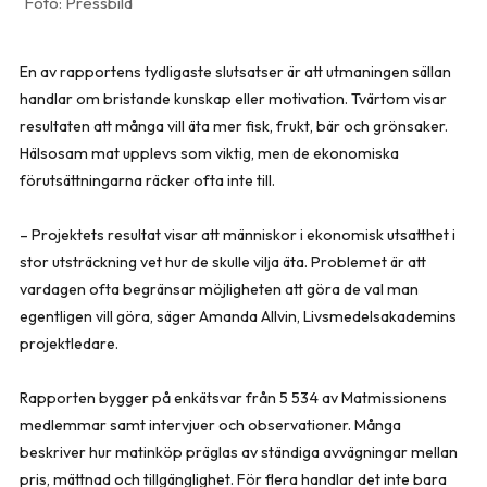
Pressbild
En av rapportens tydligaste slutsatser är att utmaningen sällan
handlar om bristande kunskap eller motivation. Tvärtom visar
resultaten att många vill äta mer fisk, frukt, bär och grönsaker.
Hälsosam mat upplevs som viktig, men de ekonomiska
förutsättningarna räcker ofta inte till.
– Projektets resultat visar att människor i ekonomisk utsatthet i
stor utsträckning vet hur de skulle vilja äta. Problemet är att
vardagen ofta begränsar möjligheten att göra de val man
egentligen vill göra, säger Amanda Allvin, Livsmedelsakademins
projektledare.
Rapporten bygger på enkätsvar från 5 534 av Matmissionens
medlemmar samt intervjuer och observationer. Många
beskriver hur matinköp präglas av ständiga avvägningar mellan
pris, mättnad och tillgänglighet. För flera handlar det inte bara