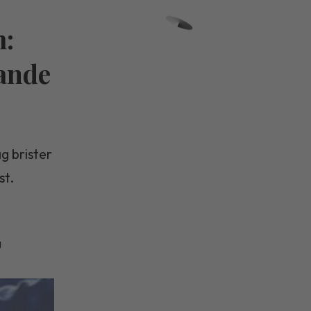
m:
rande
g brister
st.
g