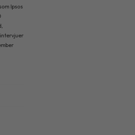
som Ipsos
0
d,
intervjuer
vember