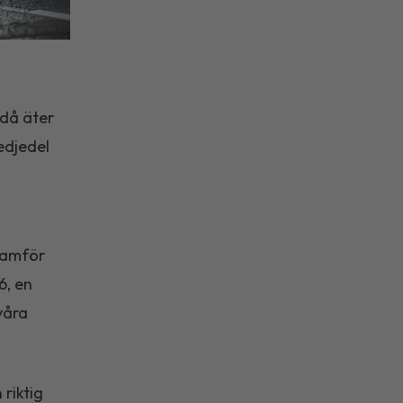
ndå äter
redjedel
framför
6, en
våra
 riktig