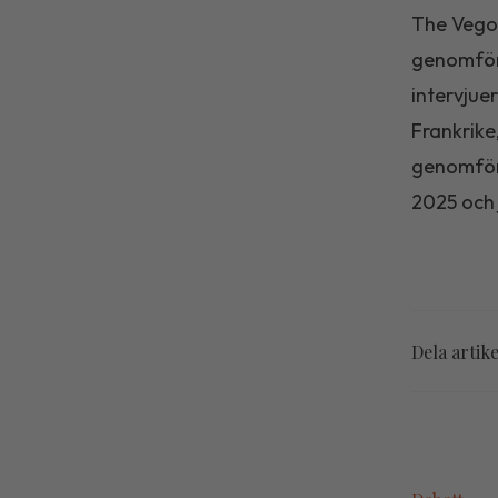
The Vegoc
genomfört
intervjue
Frankrike
genomförd
2025 och 
Dela artik