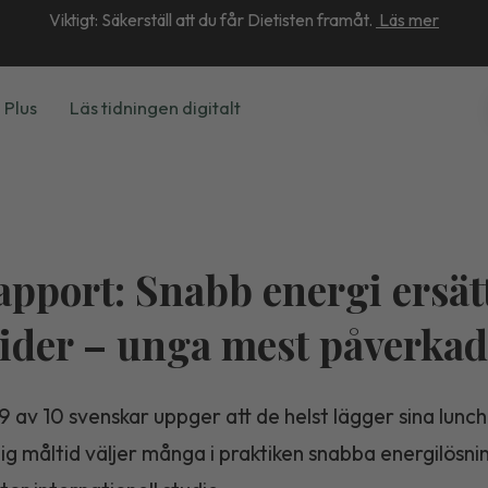
Viktigt: Säkerställ att du får Dietisten framåt.
Läs mer
 Plus
Läs tidningen digitalt
apport: Snabb energi ersät
ider – unga mest påverkad
 9 av 10 svenskar uppger att de helst lägger sina lun
tig måltid väljer många i praktiken snabba energilösni