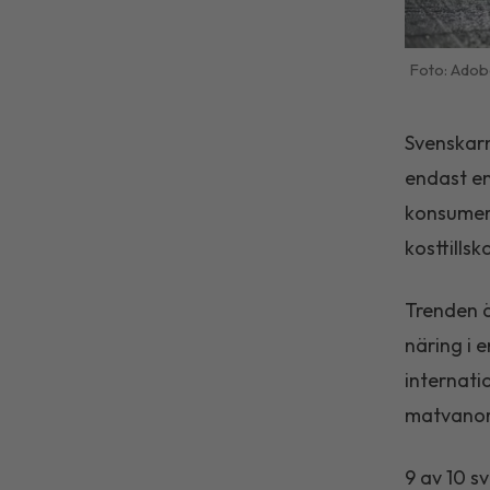
Adob
Svenskarn
endast en
konsumera
kosttillsko
Trenden ä
näring i 
internati
matvanor
9 av 10 s