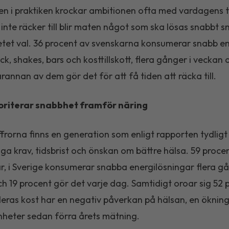
en i praktiken krockar ambitionen ofta med vardagens
 inte räcker till blir maten något som ska lösas snabbt s
tet val. 36 procent av svenskarna konsumerar snabb en
ck, shakes, bars och kosttillskott, flera gånger i veckan 
rannan av dem gör det för att få tiden att räcka till.
oriterar snabbhet framför näring
frorna finns en generation som enligt rapporten tydligt 
ga krav, tidsbrist och önskan om bättre hälsa. 59 proce
år, i Sverige konsumerar snabba energilösningar flera gå
h 19 procent gör det varje dag. Samtidigt oroar sig 52 
deras kost har en negativ påverkan på hälsan, en öknin
heter sedan förra årets mätning.