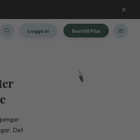
Logga in
Beställ Plus
ter
e
chpengar
ngar. Det