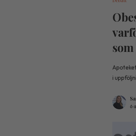
Debatt
Obes
varf
som 
Apoteket
i uppfölj
Sa
6 