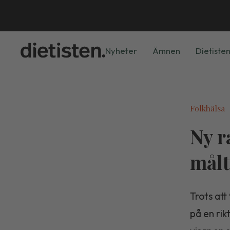
Nyheter
Ämnen
Dietisten
Folkhälsa
Ny r
målt
Trots att
på en rik