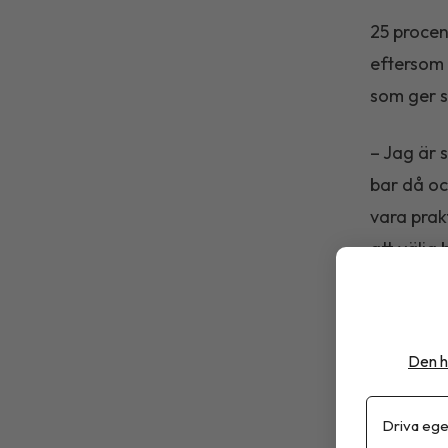
25 procen
eftersom 
som ger s
– Jag är 
bar då oc
vara prak
att välja
börjar er
ur ett nä
och dokto
Den h
Låg tillt
Driva ege