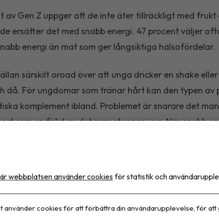
t av Gen Z uppger att de inte äter tillräckligt med frukt
de ersätter det med snabb energi. 47 procent väljer of
nabb energi än mat som ger långsiktiga hälsofördelar.
sällan särskilt oroad över att unga dricker en shake eller
h då. För ungdomar som tränar hårt kan den typen av 
tiska komplement ibland. Problemet är snarare det man 
 bort som en följd av det man stoppar i sig. När snabb en
sätta frukt, grönsaker och vanlig mat, blir det mer bek
ringsperspektiv, kommenterar Linda Bakkman, näringsfy
r i medicinsk vetenskap i ett pressmeddelande.
är webbplatsen använder cookies
för statistik och användarupple
ro till produkterna
t använder cookies för att förbättra din användarupplevelse, för att