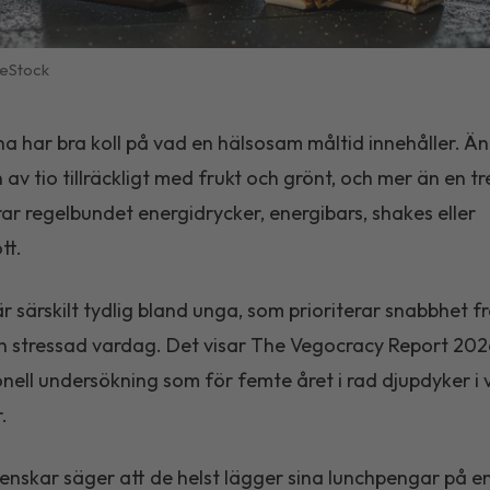
eStock
a har bra koll på vad en hälsosam måltid innehåller. Ä
 av tio tillräckligt med frukt och grönt, och mer än en t
r regelbundet energidrycker, energibars, shakes eller
tt.
r särskilt tydlig bland unga, som prioriterar snabbhet 
en stressad vardag. Det visar The Vegocracy Report 202
onell undersökning som för femte året i rad djupdyker i 
.
venskar säger att de helst lägger sina lunchpengar på en