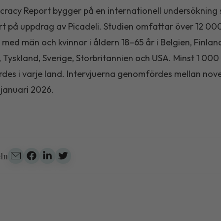
racy Report bygger på en internationell undersökning 
 på uppdrag av Picadeli. Studien omfattar över 12 00
r med män och kvinnor i åldern 18–65 år i Belgien, Finlan
, Tyskland, Sverige, Storbritannien och USA. Minst 1 000 
es i varje land. Intervjuerna genomfördes mellan no
januari 2026.
eln