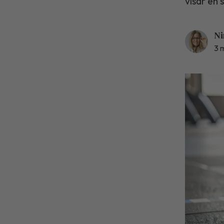
visar en 
Ni
3 