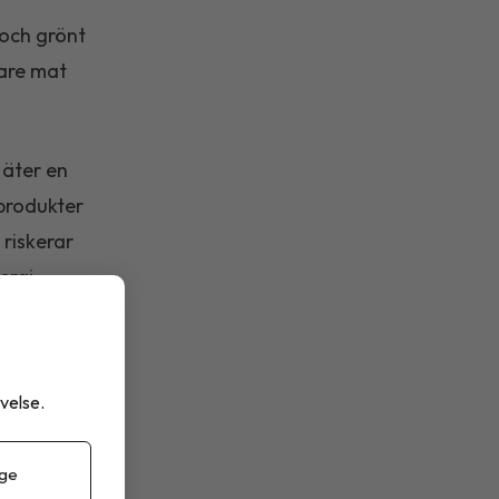
 och grönt
tare mat
 äter en
produkter
riskerar
ergi
ymmersamt
siolog
velse.
 ge