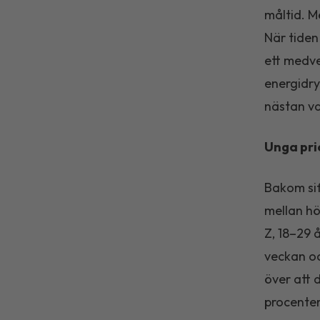
måltid. M
När tiden
ett medve
energidry
nästan va
Unga pri
Bakom sif
mellan hö
Z, 18–29 
veckan oc
över att 
procenten