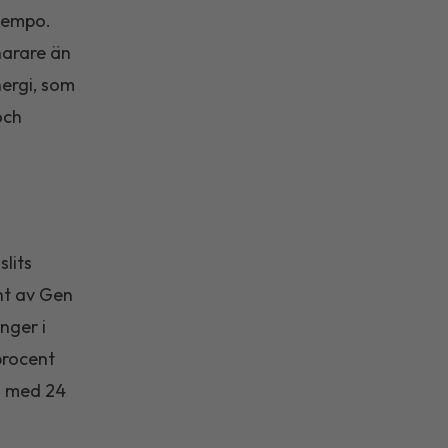
 tempo.
narare än
ergi, som
och
slits
nt av Gen
nger i
procent
g med 24