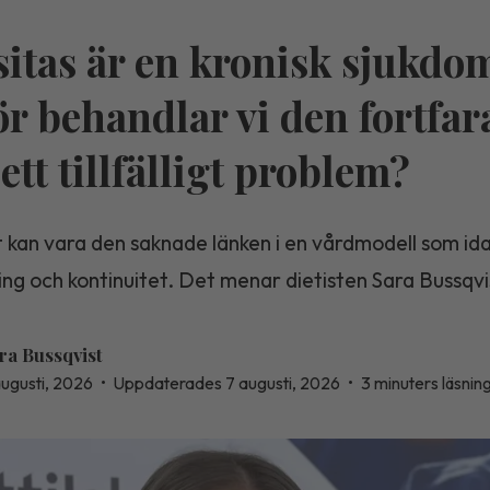
itas är en kronisk sjukdo
ör behandlar vi den fortfa
ett tillfälligt problem?
 kan vara den saknade länken i en vårdmodell som ida
ning och kontinuitet. Det menar dietisten Sara Bussqvi
ra Bussqvist
augusti, 2026
•
Uppdaterades 7 augusti, 2026
•
3 minuters läsnin