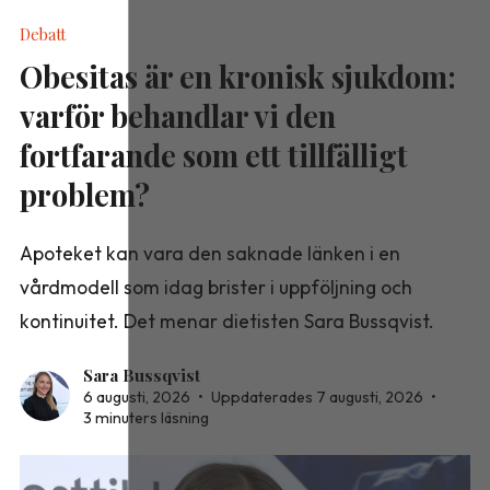
Debatt
Obesitas är en kronisk sjukdom:
varför behandlar vi den
fortfarande som ett tillfälligt
problem?
Apoteket kan vara den saknade länken i en
vårdmodell som idag brister i uppföljning och
kontinuitet. Det menar dietisten Sara Bussqvist.
Sara Bussqvist
6 augusti, 2026
•
Uppdaterades 7 augusti, 2026
•
3 minuters läsning