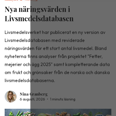
Nya näringsvärden i
Livsmedelsdatabasen
Livsmedelsverket har publicerat en ny version av
Livsmedelsdatabasen med reviderade
näringsvärden för ett stort antal livsmedel. Bland
nyheterna finns analyser från projektet ”Fetter,
mejerier och ägg 2025” samt kompletterande data
om frukt och grönsaker från de norska och danska
livsmedelsdatabaserna.
Nina Granberg
6 augusti, 2026
•
1 minuts läsning