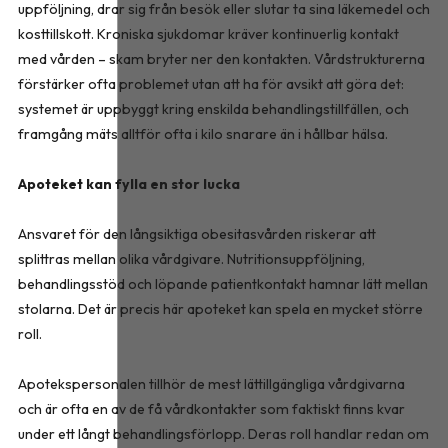
uppföljning, drar sig från besök eller slutar ta sina läkemedel och
kosttillskott. Kroniska sjukdomar kräver kontinuerlig kontakt
med vården – skam bryter ner den kontakten. Vårdstrukturerna
förstärker ofta problemet utan att ha för avsikt att göra det:
systemet är uppbyggt kring enskilda behandlingstillfällen, och
framgång mäts alltför ofta i kilo snarare än i hållbar hälsa.
Apoteket kan fylla en stor lucka
Ansvaret för den långsiktiga obesitasvården riskerar att
splittras mellan olika vårdgivare. Nutritionsuppföljning,
behandlingsstöd och löpande patientkontakt hamnar lätt mellan
stolarna. Det är precis här apoteket kan spela en mycket större
roll.
Apotekspersonalen tillhör de mest lättillgängliga vårdgivarna
och är ofta en av de få vårdkontakter som faktiskt finns kvar
under ett långt behandlingsförlopp. Deras roll handlar redan om