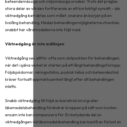
beteendemässiga och miljömässiga orsaker. Trots det präglas
stora delar av vården fortfarande av ett kortsiktigt synsätt – där
viktnedgång betraktas som målet, snarare än början på en
livslång behandling. Medan behandlingsmöjligheterna utvecklas
snabbt har vårdmodellerna inte följt med.
Viktnedgång är inte mållinjen
Viktnedgång ses alltför ofta som slutpunkten för behandlingen,
när det i själva verket är starten på ett långt behandlingsförlopp.
Följdsjukdomar, näringsstatus, psykisk hälsa och beteendestöd
kräver fortsatt uppmärksamhet långt efter att behandlingen
inletts.
Snabb viktnedgång till följd av bariatrisk kirurgi eller
läkemedelsbehandling förändrar kroppen på sätt som kosten
ensam inte kan kompensera för. En betydande del av
viktnedgången vid läkemedelsbehandling kan bestå av förlust av