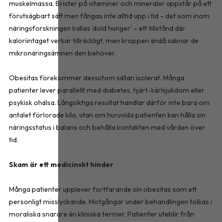
muskelmassa. Brister på vitaminer och mineraler uppstår på ett
förutsägbart sätt men fångas inte alltid upp i tid – det som inom
näringsforskningen kallas 'dold hunger' – ett tillstånd där
kaloriintaget verkar tillräckligt, men kroppen ändå saknar de
mikronäringsämnen den behöver.
Obesitas förekommer dessutom sällan isolerat. Många
patienter lever parallellt med diabetes, hjärt-kärlsjukdom eller
psykisk ohälsa. Långsiktiga resultat handlar därför inte bara om
antalet förlorade kilo, utan om huruvida patienten kan hålla sin
näringsstatus i balans och behålla kontakten med vården över
tid.
Skam är ett medicinskt hinder
Många patienter upplever fortfarande sin obesitas som ett
personligt misslyckande. Motgångar under behandlingen tolkas i
moraliska snarare än kliniska termer. Patienter uteblir från