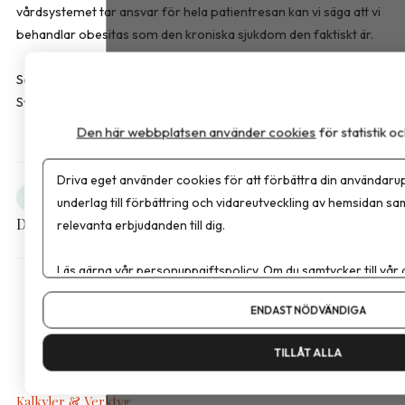
vårdsystemet tar ansvar för hela patientresan kan vi säga att vi
behandlar obesitas som den kroniska sjukdom den faktiskt är.
Sara Bussqvist är leg. dietist och produktspecialist hos FitForMe,
Sverige som erbjuder kosttillskott inom överviktsvård.
Den här webbplatsen använder cookies
för statistik 
Driva eget använder cookies för att förbättra din användarup
Obesitas
Debatt
underlag till förbättring och vidareutveckling av hemsidan sa
Dela artikeln
relevanta erbjudanden till dig.
Läs gärna vår
personuppgiftspolicy
. Om du samtycker till vår
Om du vill ändra ditt val i efterhand hittar du den möjligheten 
ENDAST NÖDVÄNDIGA
TILLÅT ALLA
Kalkyler & Verktyg