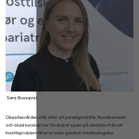
Sara Bussqvist.
Obesitasvården står inför ett paradigmskifte. Nya läkemedel
och ökad kunskap har förändrat synen på obesitas från ett
livsstilsproblem till en kronisk sjukdom med biologiska,