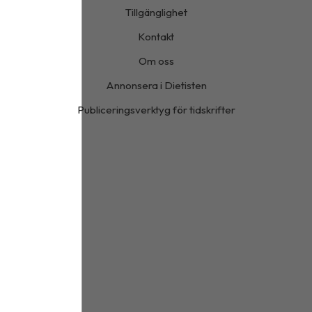
Tillgänglighet
Kontakt
Om oss
Annonsera i Dietisten
Publiceringsverktyg för tidskrifter