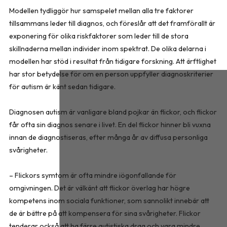
Modellen tydliggör hur samspelet mellan alla tre faktorer
tillsammans leder till diagnos, och föreslår att det framförallt är
exponering för olika riskfaktorer som leder till de stora
skillnaderna mellan individer inom spektrat. De olika delarna i
modellen har stöd i resultat från tidigare forskning. Att ärftlighet
har stor betydelse för om en person uppfyller diagnoskriterier
för autism är känt sedan tidigare.
Diagnosen autism är vanligare bland pojkar än flickor, och flickor
får ofta sin diagnos senare i livet. En del flickor hinner bli vuxna
innan de diagnostiseras, efter många år av diffusa personliga
svårigheter.
– Flickors symtom är ofta mindre iögonfallande för
omgivningen. Det är välkänt att flickor överlag har högre
kompetens inom sociala funktioner, som sannolikt innebär att
de är bättre på att kompensera för sina svårigheter. Flickor
tenderar också att ha färre autistiska drag och vara mindre