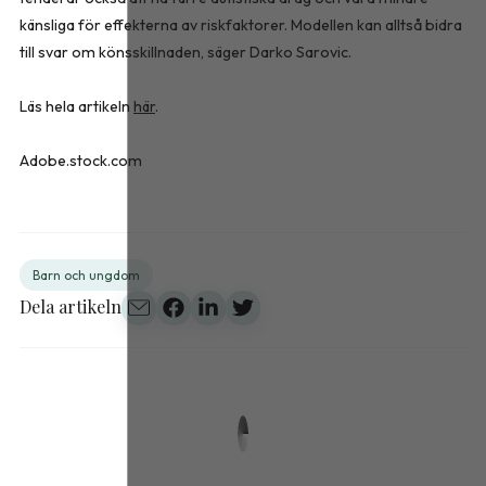
känsliga för effekterna av riskfaktorer. Modellen kan alltså bidra
till svar om könsskillnaden, säger Darko Sarovic.
Läs hela artikeln
här
.
Adobe.stock.com
Barn och ungdom
Dela artikeln