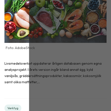
AdobeStock
Livsmedelsverket uppdaterar årligen databasen genom egna
analysprojekt. I årets version ingår bland annat ägg, kyld
vaniljsås, gräddersättningsprodukter, kakaosmör, kokosmjölk
samt olika matfetter,...
Verktyg