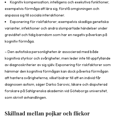
Kognitiv kompensation; intelligens och exekutiva funktioner,
exempelvis förmåga att lära sig, förstå omgivningen och
anpassa sig till sociala interaktioner.
Exponering för riskfaktorer; exempelvis skadliga genetiska
varianter, infektioner och andra slumpartade händelser under
graviditet och tidig barndom som har en negativ påverkan på
kognitiv förmåga.
– Den autistiska personligheten är associerad med både
kognitiva styrkor och svårigheter, men leder inte till uppfyllande
av diagnoskriterier av sig själv. Exponering för riskfaktorer som
hämmar den kognitiva förmågan kan dock påverka förmågan
att hantera svårigheterna, vilket bidrar till att en individ får
diagnosen autism, säger Darko Sarovic, läkare och disputerad
forskare på Sahlgrenska akademin vid Göteborgs universitet,
som skrivit avhandlingen.
Skillnad mellan pojkar och flickor