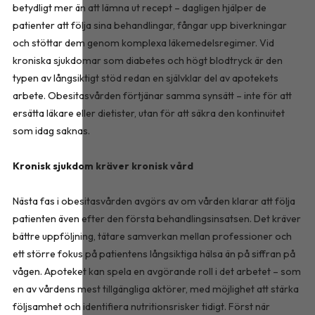
betydligt mer än att lämna ut recept – dagligen hjälper de
patienter att följa sina behandlingar, fångar upp biverkningar
och stöttar dem genom komplexa läkemedelsregimer. Vid
kroniska sjukdomar som diabetes och högt blodtryck är den
typen av långsiktigt stöd redan en självklar del av apotekets
arbete. Obesitasvården förtjänar samma synsätt – inte för att
ersätta läkare eller dietister, utan för att säkra den kontinuitet
som idag saknas.
Kronisk sjukdom kräver kronisk vård
Nästa fas i obesitasvården avgörs av om vården klarar att följa
patienten även efter den första behandlingsinsatsen. Det kräver
bättre uppföljning, tätare samverkan mellan professioner och
ett större fokus på patientens långsiktiga hälsa än på siffran på
vågen. Apoteket kan spela en avgörande roll i det arbetet – som
en av vårdens mest tillgängliga aktörer, med möjlighet att stärka
följsamhet och identifiera nutritionsrisker tidigt. Först när