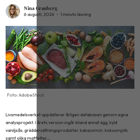
Nina Granberg
6 augusti, 2026
•
1 minuts läsning
AdobeStock
Livsmedelsverket uppdaterar årligen databasen genom egna
analysprojekt. I årets version ingår bland annat ägg, kyld
vaniljsås, gräddersättningsprodukter, kakaosmör, kokosmjölk
samt olika matfetter,...