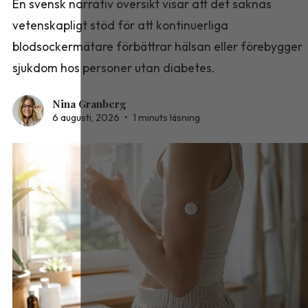
En svensk narrativ översikt visar att det saknas
vetenskapligt stöd för att kontinuerliga
blodsockermätare förbättrar hälsan eller förebygger
sjukdom hos personer utan diabetes.
Nina Granberg
6 augusti, 2026
•
1 minuts läsning