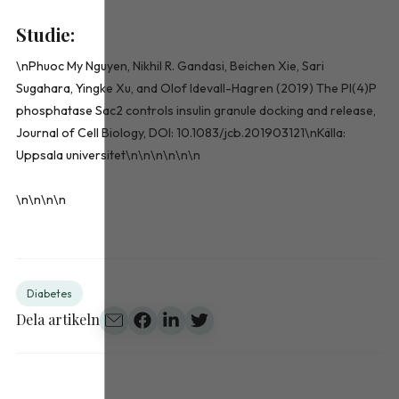
Studie:
\nPhuoc My Nguyen, Nikhil R. Gandasi, Beichen Xie, Sari
Sugahara, Yingke Xu, and Olof Idevall-Hagren (2019) The PI(4)P
phosphatase Sac2 controls insulin granule docking and release,
Journal of Cell Biology, DOI: 10.1083/jcb.201903121\nKälla:
Uppsala universitet\n\n\n\n\n\n
\n\n\n\n
Diabetes
Dela artikeln