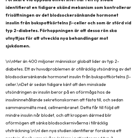
identifierat en tidigare okänd mekanism som kontrollerar
frisättningen av det blodsockersänkande hormonet
insulin från bukspottkörtelns β-celler och som är störd vid
typ 2-diabetes. Förhoppningen är att dessa rön ska
utnyttjas för att utveckla nya behandlingar mot
sjukdomen.
\n\nMer än 400 miljoner människor globalt lider av typ 2-
diabetes. Ett av huvudproblemen är otillräcklig utsöndring av det
blodsockersänkande hormonet insulin från bukspottkörtelns β-
celler.\nDet är sedan tidigare känt att den minskade
utsöndringen av insulin beror på en oförmåga hos de
insulininnehållande sekretionskornen att fästa till, och sedan
sammansmälta med, cellmembranet. Detta får till följd att
mindre insulin når blodet, och att kroppen därmed blir
oförmögen att sänka blodsockernivåerna i tillräcklig
utsträckning.\n\nI den nya studien identifierar forskarna ett