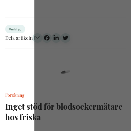
Verktyg
Dela artikeln
Forskning
Inget stöd för blodsockermätare
hos friska