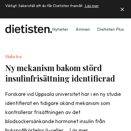
Viktigt: Säkerställ att du får Dietisten framåt.
Läs mer
Nyheter
Ämnen
Dietisten Plus
Diabetes
Ny mekanism bakom störd
insulinfrisättning identifierad
Forskare vid Uppsala universitet har i en ny studie
identifierat en tidigare okänd mekanism som
kontrollerar frisättningen av det
blodsockersänkande hormonet insulin från
bukspottkörtelns β-celler … Läs mer,