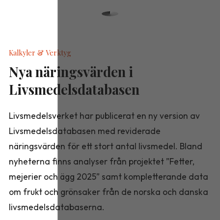
Kalkyler & Verktyg
Nya näringsvärden i
Livsmedelsdatabasen
Livsmedelsverket har publicerat en ny version av
Livsmedelsdatabasen med reviderade
näringsvärden för ett stort antal livsmedel. Bland
nyheterna finns analyser från projektet ”Fetter,
mejerier och ägg 2025” samt kompletterande data
om frukt och grönsaker från de norska och danska
livsmedelsdatabaserna.