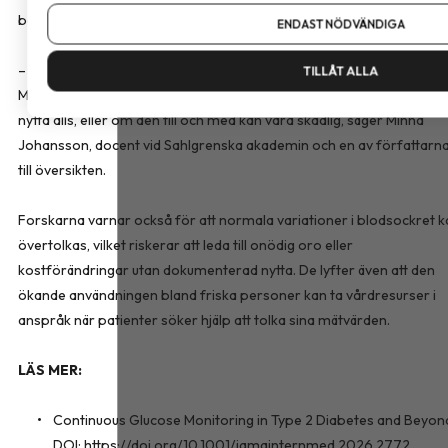
Om du vill ändra ditt val i efterhand hittar du den möjligheten 
bättre hälsa eller förebygger sjukdom.
ENDAST NÖDVÄNDIGA
– Det här är en teknik som gör enorm nytta för vissa patientgruppe
TILLÅT ALLA
Men den används allt mer av grupper där vi inte vet om den gör nå
nytta alls, eller om den till och med kan vara skadlig, säger Minna
Johansson, docent vid Sahlgrenska akademin och en av författarn
till översikten.
Forskarna varnar också för att normala variationer i blodsockret k
övertolkas, vilket riskerar att leda till onödig oro eller
kostförändringar utan dokumenterad nytta. De lyfter även att den
ökande användningen bland friska personer kan ta vårdresurser i
anspråk när patienter söker hjälp att tolka sina mätvärden.
LÄS MER:
Continuous Glucose Monitoring in Type 2 Diabetes and Beyon
DOI:
https://doi.org/10.1001/jamainternmed.2026.2772