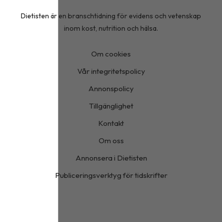
Dietisten är en branschtidning för evidens och vetenskap
inom kost, nutrition och hälsa.
Om cookies
Vår integritetspolicy
Annonspolicy
Tillgänglighet
Kontakt
Om oss
Annonsera i Dietisten
Publiceringsverktyg för tidskrifter