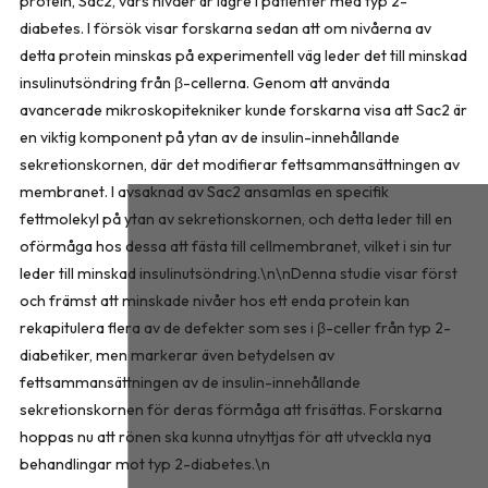
protein, Sac2, vars nivåer är lägre i patienter med typ 2-
diabetes. I försök visar forskarna sedan att om nivåerna av
detta protein minskas på experimentell väg leder det till minskad
insulinutsöndring från β-cellerna. Genom att använda
avancerade mikroskopitekniker kunde forskarna visa att Sac2 är
en viktig komponent på ytan av de insulin-innehållande
sekretionskornen, där det modifierar fettsammansättningen av
membranet. I avsaknad av Sac2 ansamlas en specifik
fettmolekyl på ytan av sekretionskornen, och detta leder till en
oförmåga hos dessa att fästa till cellmembranet, vilket i sin tur
leder till minskad insulinutsöndring.\n\nDenna studie visar först
och främst att minskade nivåer hos ett enda protein kan
rekapitulera flera av de defekter som ses i β-celler från typ 2-
diabetiker, men markerar även betydelsen av
fettsammansättningen av de insulin-innehållande
sekretionskornen för deras förmåga att frisättas. Forskarna
hoppas nu att rönen ska kunna utnyttjas för att utveckla nya
behandlingar mot typ 2-diabetes.\n