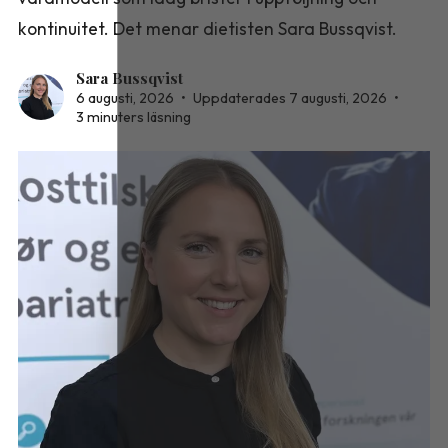
kontinuitet. Det menar dietisten Sara Bussqvist.
Sara Bussqvist
6 augusti, 2026
•
Uppdaterades 7 augusti, 2026
•
3 minuters läsning