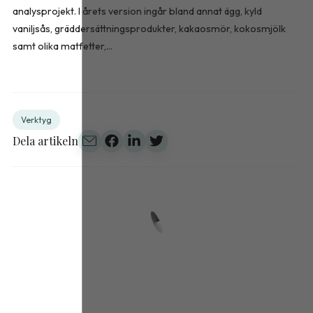
analysprojekt. I årets version ingår bland annat ägg, kyld
vaniljsås, gräddersättningsprodukter, kakaosmör, kokosmjölk
samt olika matfetter,...
Verktyg
Dela artikeln