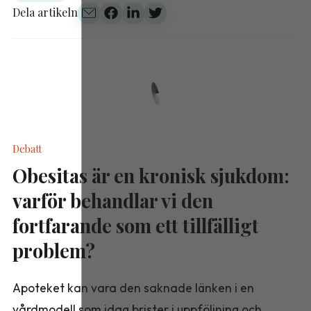
Dela artikeln
Debatt
Obesitas är en kronisk sjukdom:
varför behandlar vi den
fortfarande som ett tillfälligt
problem?
Apoteket kan vara den saknade länken i en
vårdmodell som idag brister i uppföljning och