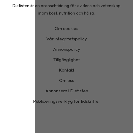
Dietisten är en branschtidning för evidens och vetenskap
inom kost, nutrition och hälsa.
Om cookies
Vår integritetspolicy
Annonspolicy
Tillgänglighet
Kontakt
Om oss
Annonsera i Dietisten
Publiceringsverktyg för tidskrifter