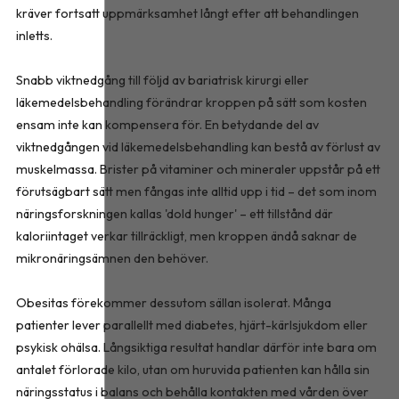
kräver fortsatt uppmärksamhet långt efter att behandlingen
inletts.
Snabb viktnedgång till följd av bariatrisk kirurgi eller
läkemedelsbehandling förändrar kroppen på sätt som kosten
ensam inte kan kompensera för. En betydande del av
viktnedgången vid läkemedelsbehandling kan bestå av förlust av
muskelmassa. Brister på vitaminer och mineraler uppstår på ett
förutsägbart sätt men fångas inte alltid upp i tid – det som inom
näringsforskningen kallas 'dold hunger' – ett tillstånd där
kaloriintaget verkar tillräckligt, men kroppen ändå saknar de
mikronäringsämnen den behöver.
Obesitas förekommer dessutom sällan isolerat. Många
patienter lever parallellt med diabetes, hjärt-kärlsjukdom eller
psykisk ohälsa. Långsiktiga resultat handlar därför inte bara om
antalet förlorade kilo, utan om huruvida patienten kan hålla sin
näringsstatus i balans och behålla kontakten med vården över