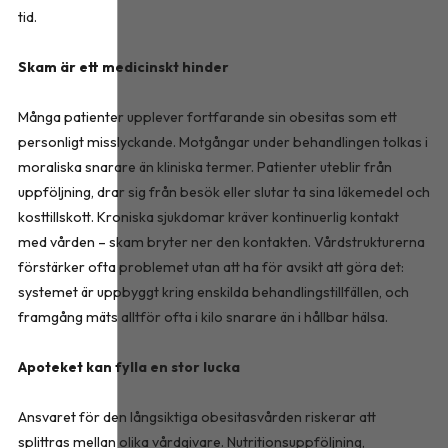
tid.
Skam är ett medicinskt hinder
Många patienter upplever fortfarande sin obesitas som ett
personligt misslyckande. Motgångar under behandlingen tolkas i
moraliska snarare än kliniska termer. Patienter uteblir från
uppföljning, drar sig från besök eller slutar ta sina läkemedel och
kosttillskott. Kroniska sjukdomar kräver kontinuerlig kontakt
med vården – skam bryter ner den kontakten. Vårdstrukturerna
förstärker ofta problemet utan att ha för avsikt att göra det:
systemet är uppbyggt kring enskilda behandlingstillfällen, och
framgång mäts alltför ofta i kilo snarare än i hållbar hälsa.
Apoteket kan fylla en stor lucka
Ansvaret för den långsiktiga obesitasvården riskerar att
splittras mellan olika vårdgivare. Nutritionsuppföljning,