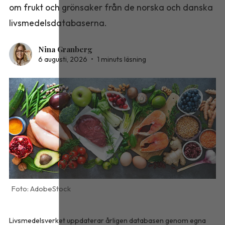
om frukt och grönsaker från de norska och danska
livsmedelsdatabaserna.
Nina Granberg
6 augusti, 2026
•
1 minuts läsning
AdobeStock
Livsmedelsverket uppdaterar årligen databasen genom egna