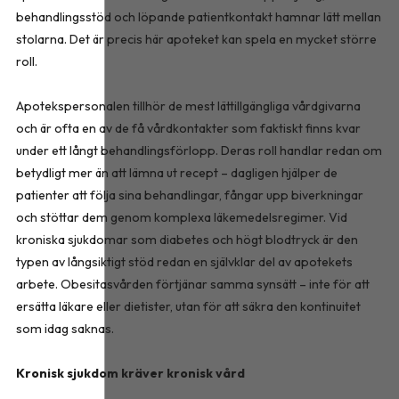
behandlingsstöd och löpande patientkontakt hamnar lätt mellan
stolarna. Det är precis här apoteket kan spela en mycket större
roll.
Apotekspersonalen tillhör de mest lättillgängliga vårdgivarna
och är ofta en av de få vårdkontakter som faktiskt finns kvar
under ett långt behandlingsförlopp. Deras roll handlar redan om
betydligt mer än att lämna ut recept – dagligen hjälper de
patienter att följa sina behandlingar, fångar upp biverkningar
och stöttar dem genom komplexa läkemedelsregimer. Vid
kroniska sjukdomar som diabetes och högt blodtryck är den
typen av långsiktigt stöd redan en självklar del av apotekets
arbete. Obesitasvården förtjänar samma synsätt – inte för att
ersätta läkare eller dietister, utan för att säkra den kontinuitet
som idag saknas.
Kronisk sjukdom kräver kronisk vård