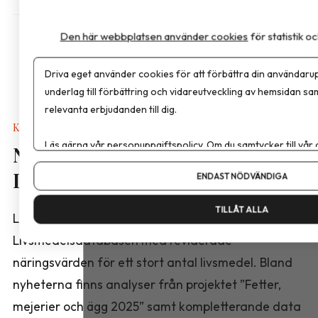
Den här webbplatsen använder cookies
för statistik 
Driva eget använder cookies för att förbättra din användarup
underlag till förbättring och vidareutveckling av hemsidan sa
relevanta erbjudanden till dig.
Kalkyler & Verktyg
Läs gärna vår
personuppgiftspolicy
. Om du samtycker till vår
Nya näringsvärden i
Om du vill ändra ditt val i efterhand hittar du den möjligheten 
Livsmedelsdatabasen
ENDAST NÖDVÄNDIGA
TILLÅT ALLA
Livsmedelsverket har publicerat en ny version av
Livsmedelsdatabasen med reviderade
näringsvärden för ett stort antal livsmedel. Bland
nyheterna finns analyser från projektet ”Fetter,
mejerier och ägg 2025” samt kompletterande data