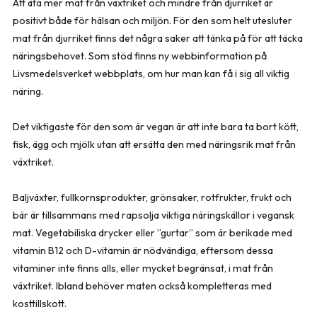
Att äta mer mat från växtriket och mindre från djurriket är
positivt både för hälsan och miljön. För den som helt utesluter
mat från djurriket finns det några saker att tänka på för att täcka
näringsbehovet. Som stöd finns ny webbinformation på
Livsmedelsverket webbplats, om hur man kan få i sig all viktig
näring.
Det viktigaste för den som är vegan är att inte bara ta bort kött,
fisk, ägg och mjölk utan att ersätta den med näringsrik mat från
växtriket.
Baljväxter, fullkornsprodukter, grönsaker, rotfrukter, frukt och
bär är tillsammans med rapsolja viktiga näringskällor i vegansk
mat. Vegetabiliska drycker eller ”gurtar” som är berikade med
vitamin B12 och D-vitamin är nödvändiga, eftersom dessa
vitaminer inte finns alls, eller mycket begränsat, i mat från
växtriket. Ibland behöver maten också kompletteras med
kosttillskott.