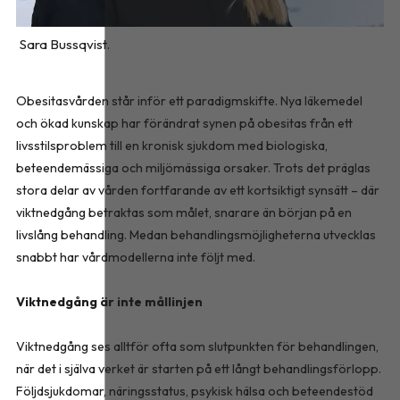
Sara Bussqvist.
Obesitasvården står inför ett paradigmskifte. Nya läkemedel
och ökad kunskap har förändrat synen på obesitas från ett
livsstilsproblem till en kronisk sjukdom med biologiska,
beteendemässiga och miljömässiga orsaker. Trots det präglas
stora delar av vården fortfarande av ett kortsiktigt synsätt – där
viktnedgång betraktas som målet, snarare än början på en
livslång behandling. Medan behandlingsmöjligheterna utvecklas
snabbt har vårdmodellerna inte följt med.
Viktnedgång är inte mållinjen
Viktnedgång ses alltför ofta som slutpunkten för behandlingen,
när det i själva verket är starten på ett långt behandlingsförlopp.
Följdsjukdomar, näringsstatus, psykisk hälsa och beteendestöd