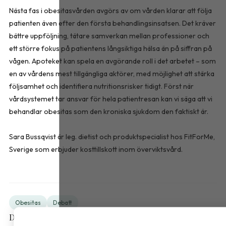
Nästa fas i obesitasvården avgörs av om vården klarar att följa
patienten även efter den första behandlingsinsatsen. Det kräver
bättre uppföljning, tätare samverkan mellan professioner och
ett större fokus på patientens långsiktiga hälsa än på siffran på
vågen. Apoteket kan spela en avgörande roll i det arbetet – som
en av vårdens mest tillgängliga aktörer, med möjlighet att stärka
följsamhet och identifiera nutritionsrisker tidigt. Först när
vårdsystemet tar ansvar för hela patientresan kan vi säga att vi
behandlar obesitas som den kroniska sjukdom den faktiskt är.
Sara Bussqvist är leg. dietist och produktspecialist hos FitForMe,
Sverige som erbjuder kosttillskott inom överviktsvård.
Obesitas
Debatt
Dela artikeln