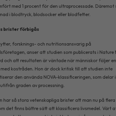
mfört med 1 procent för den ultraprocessade. Däremot
lnad i blodtryck, blodsocker eller blodfetter.
 brister förbigås
Rytter, forsknings- och nutritionsansvarig på
sföretagen, anser att studien som publicerats i Nature
rd och att resultaten är väntade när människor följer e
je med kostråden. Hon är dock kritisk till att studien inte
iserar den använda NOVA-klassificeringen, som delar 
 utifrån graden av processning.
 har så stora vetenskapliga brister att man nu på flera 
om det finns bättre sätt att klassificera livsmedel. Värt 