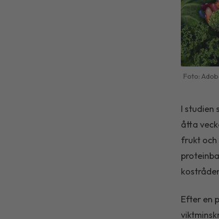
Adob
I studien
åtta veck
frukt och
proteinba
kostråde
Efter en 
viktminsk