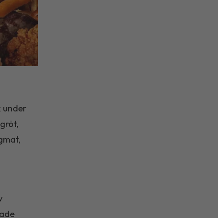
k under
gröt,
igmat,
v
sade