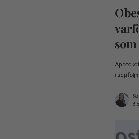
Obes
varf
som 
Apoteket
i uppfölj
Sa
6 