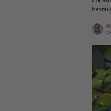
processad
Men resu
Ni
13