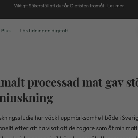
Viktigt: Säkerställ att du får Dietisten framåt.
Läs mer
 Plus
Läs tidningen digitalt
malt processad mat gav st
tminskning
rskningsstudie har väckt uppmärksamhet både i Sveri
onellt efter att ha visat att deltagare som åt minimalt