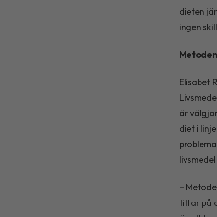
dieten jä
ingen skil
Metodens
Elisabet 
Livsmedel
är välgjo
diet i lin
problemat
livsmedel
– Metoden
tittar på 