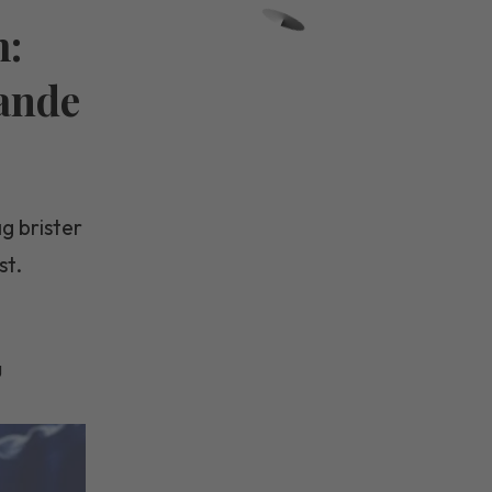
m:
rande
g brister
st.
g