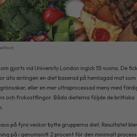
eStock
 som gjorts vid University London ingick 55 vuxna. De fic
or äta antingen en diet baserad på hemlagad mat som 
 grönsaker, eller en mer ultraprocessad meny med färd
rs och frukostflingor. Båda dieterna följde de brittiska
n.
paus på fyra veckor bytte grupperna diet. Resultatet ble
ning på i genomsnitt 2 procent för den minimalt proces