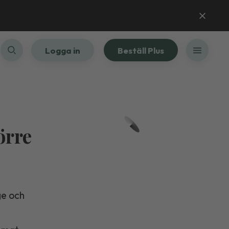
Logga in
Beställ Plus
örre
ge och