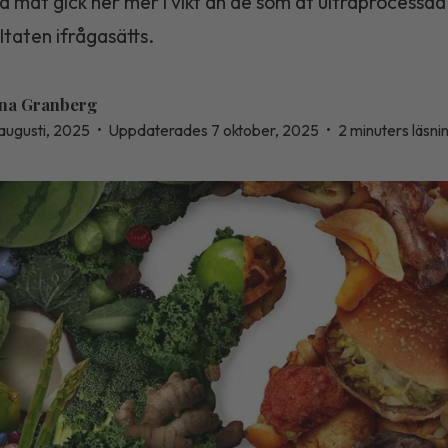
 mat gick ner mer i vikt än de som åt ultraprocessad
ltaten ifrågasätts.
na Granberg
 augusti, 2025
•
Uppdaterades 7 oktober, 2025
•
2 minuters läsni