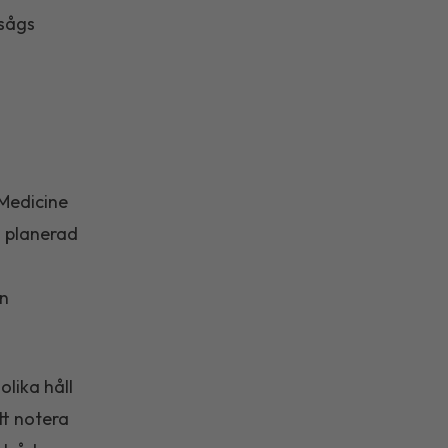
 sågs
 Medicine
n planerad
in
olika håll
att notera