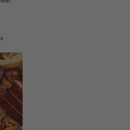
 mat.
ng