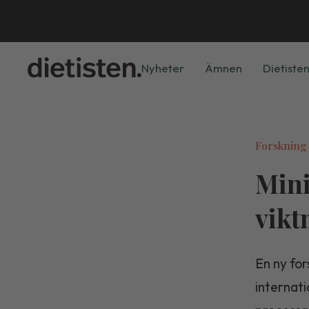
Nyheter
Ämnen
Dietisten
Forskning
Mini
vik
En ny fo
internati