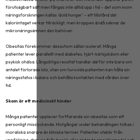
förutsägbart sätt men fångas inte alltid upp i tid – det som inom
näringsforskningen kallas 'dold hunger' – ett tillstånd där
kaloriintaget verkar tillräckligt, men kroppen ändå saknar de
mikronäringsämnen den behöver.
Obesitas förekommer dessutom sällan isolerat. Många
patienter lever parallellt med diabetes, hjärt-kärlsjukdom eller
psykisk ohälsa. Långsiktiga resultat handlar därför inte bara om
antalet förlorade kilo, utan om huruvida patienten kan hålla sin
näringsstatus i balans och behålla kontakten med vården över
tid.
Skam är ett medicinskt hinder
Många patienter upplever fortfarande sin obesitas som ett
personligt misslyckande. Motgångar under behandlingen tolkas i
moraliska snarare än kliniska termer. Patienter uteblir från
uppföljning, drar sig från besök eller slutar ta sina läkemedel och