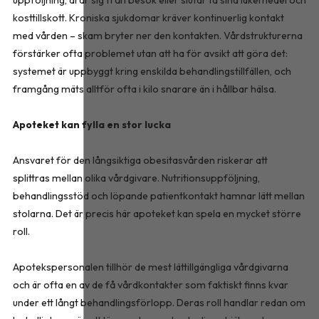
kosttillskott. Kroniska sjukdomar kräver kontinuerlig kontakt
med vården – skam bryter ner den kontakten. Vårdstrukturerna
förstärker ofta problemet utan att ha för avsikt att göra det:
systemet är uppbyggt kring enskilda behandlingstillfällen, och
framgång mäts alltför ofta i kilo snarare än i hållbar hälsa.
Apoteket kan fylla en stor lucka
Ansvaret för den långsiktiga obesitasvården riskerar att
splittras mellan olika vårdgivare. Nutritionsuppföljning,
behandlingsstöd och löpande patientkontakt hamnar lätt mellan
stolarna. Det är precis här apoteket kan spela en mycket större
roll.
Apotekspersonalen tillhör de mest lättillgängliga vårdgivarna
och är ofta en av de få vårdkontakter som faktiskt finns kvar
under ett långt behandlingsförlopp. Deras roll handlar redan om