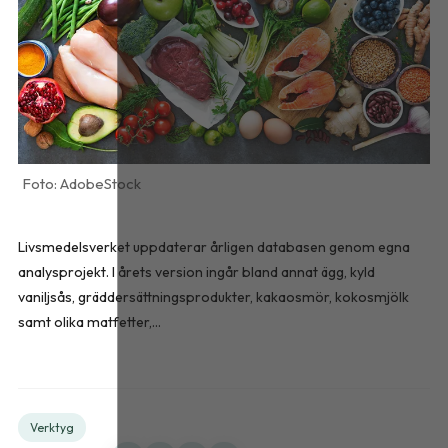
AdobeStock
Livsmedelsverket uppdaterar årligen databasen genom egna
analysprojekt. I årets version ingår bland annat ägg, kyld
vaniljsås, gräddersättningsprodukter, kakaosmör, kokosmjölk
samt olika matfetter,...
Verktyg