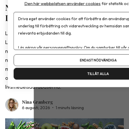
Den här webbplatsen använder cookies
för statistik 
Nya näringsvärden i
Livsmedelsdatabasen
Driva eget använder cookies för att förbättra din användarup
underlag till förbättring och vidareutveckling av hemsidan sa
Livsmedelsverket har publicerat en ny version av
relevanta erbjudanden till dig.
Livsmedelsdatabasen med reviderade
Läs gärna vår
personuppgiftspolicy
. Om du samtycker till vår
näringsvärden för ett stort antal livsmedel. Bland
Om du vill ändra ditt val i efterhand hittar du den möjligheten 
nyheterna finns analyser från projektet ”Fetter,
ENDAST NÖDVÄNDIGA
mejerier och ägg 2025” samt kompletterande data
TILLÅT ALLA
om frukt och grönsaker från de norska och danska
livsmedelsdatabaserna.
Nina Granberg
6 augusti, 2026
•
1 minuts läsning