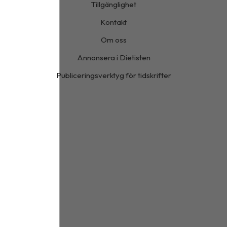
Tillgänglighet
Kontakt
Om oss
Annonsera i Dietisten
Publiceringsverktyg för tidskrifter