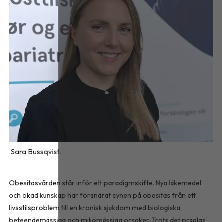
Sara Bussqvist.
Obesitasvården står inför ett paradigmskifte. Nya läkemedel
och ökad kunskap har förändrat synen på obesitas från ett
livsstilsproblem till en kronisk sjukdom med biologiska,
beteendemässiga och miljömässiga orsaker. Trots det präglas