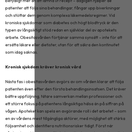
betydligt mer än att lämna ut recept – dagligen hjälper de
patienter att följa sina behandlingar, fångar upp biverkningar
och stöttar dem genom komplexa läkemedelsregimer. Vid
kroniska sjukdomar som diabetes och högt blodtryck är den
typen av långsiktigt stöd redan en självklar del av apotekets
arbete. Obesitasvården förtjänar samma synsätt – inte för att
ersätta läkare eller dietister, utan för att säkra den kontinuitet
som idag saknas.
Kronisk sjukdom kräver kronisk vård
Nästa fas i obesitasvården avgörs av om vården klarar att följa
patienten även efter den första behandlingsinsatsen. Det kräver
bättre uppföljning, tätare samverkan mellan professioner och
ett större fokus på patientens långsiktiga hälsa än på siffran på
vågen. Apoteket kan spela en avgörande roll i det arbetet – som
en av vårdens mest tillgängliga aktörer, med möjlighet att stärka
följsamhet och identifiera nutritionsrisker tidigt. Först när