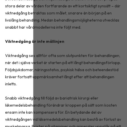
stora delar av vården fortfarande av ett kortsiktigt synsätt – där
viktnedgång betraktas som målet, snarare än början på en
livslång behandling. Medan behandlingsmöjligheterna utvecklas
snabbt har vårdmodellerna inte följt med.
Viktnedgång är inte mållinjen
Viktnedgång ses alltför ofta som slutpunkten för behandlingen,
när det i själva verket är starten på ett långt behandlingsförlopp.
Följdsjukdomar, näringsstatus, psykisk hälsa och beteendestöd
kräver fortsatt uppmärksamhet långt efter att behandlingen
inletts.
Snabb viktnedgång till följd av bariatrisk kirurgi eller
läkemedelsbehandling förändrar kroppen på sätt som kosten
ensam inte kan kompensera för. En betydande del av
viktnedgången vid läkemedelsbehandling kan bestå av förlust av
muskelmassa. Brister på vitaminer och mineraler uppstår på ett