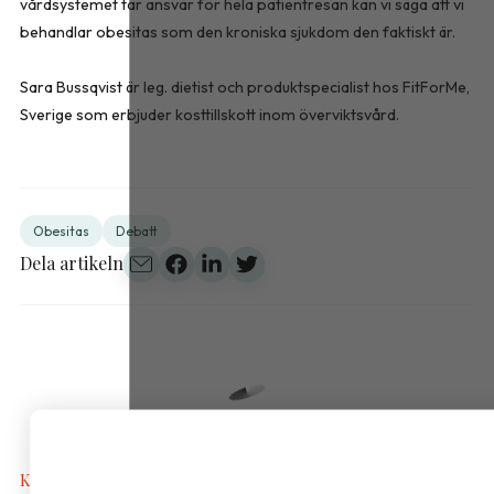
vårdsystemet tar ansvar för hela patientresan kan vi säga att vi
behandlar obesitas som den kroniska sjukdom den faktiskt är.
Sara Bussqvist är leg. dietist och produktspecialist hos FitForMe,
Sverige som erbjuder kosttillskott inom överviktsvård.
Obesitas
Debatt
Dela artikeln
Kalkyler & Verktyg