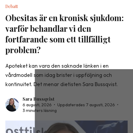
Debatt
Obesitas är en kronisk sjukdom:
varför behandlar vi den
fortfarande som ett tillfälligt
problem?
Apoteket kan vara den saknade länken i en
vårdmodell som idag brister i uppföljning och
kontinuitet. Det menar dietisten Sara Bussqvist.
Sara Bussqvist
6 augusti, 2026
•
Uppdaterades 7 augusti, 2026
•
3 minuters läsning