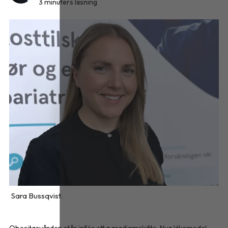
3 minuters läsning
Sara Bussqvist.
Obesitasvården står inför ett paradigmskifte. Nya läkemedel