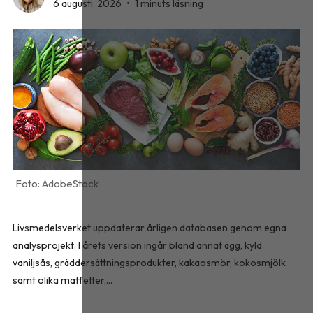
6 augusti, 2026
•
1 minuts läsning
AdobeStock
Livsmedelsverket uppdaterar årligen databasen genom egna
analysprojekt. I årets version ingår bland annat ägg, kyld
vaniljsås, gräddersättningsprodukter, kakaosmör, kokosmjölk
samt olika matfetter,...