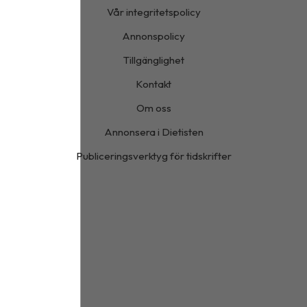
Vår integritetspolicy
Annonspolicy
Tillgänglighet
Kontakt
Om oss
Annonsera i Dietisten
Publiceringsverktyg för tidskrifter