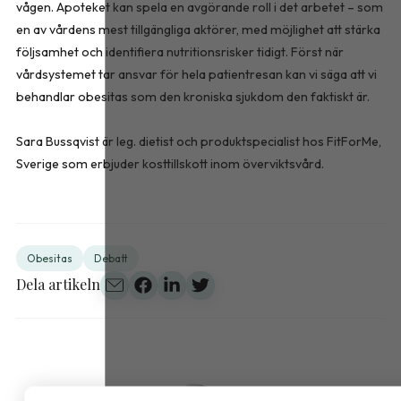
vågen. Apoteket kan spela en avgörande roll i det arbetet – som
en av vårdens mest tillgängliga aktörer, med möjlighet att stärka
följsamhet och identifiera nutritionsrisker tidigt. Först när
vårdsystemet tar ansvar för hela patientresan kan vi säga att vi
behandlar obesitas som den kroniska sjukdom den faktiskt är.
Sara Bussqvist är leg. dietist och produktspecialist hos FitForMe,
Sverige som erbjuder kosttillskott inom överviktsvård.
Obesitas
Debatt
Dela artikeln