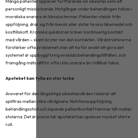
Många patienter upplever fortfarande sin obesitas som ett
personligt misslyckande. Motgångar under behandlingen tolkas i
moraliska snarare än kliniska termer. Patienter uteblir från
uppföljning, drar sig från besök eller slutar ta sina läkemedel och
kosttillskott. Kroniska sjukdomar kräver kontinuerlig kontakt
med vården – skam bryter ner den kontakten. Vårdstrukturerna
förstärker ofta problemet utan att ha för avsikt att göra det:
systemet är uppbyggt kring enskilda behandlingstillfällen, och
framgång mäts alltför ofta i kilo snarare än i hållbar hälsa.
Apoteket kan fylla en stor lucka
Ansvaret för den långsiktiga obesitasvården riskerar att
splittras mellan olika vårdgivare. Nutritionsuppföljning,
behandlingsstöd och löpande patientkontakt hamnar lätt mellan
stolarna. Det är precis här apoteket kan spela en mycket större
roll.