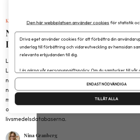
Kalkyler & Verktyg
Den här webbplatsen använder cookies
för statistik 
Nya näringsvärden i
Driva eget använder cookies för att förbättra din användarup
Livsmedelsdatabasen
underlag till förbättring och vidareutveckling av hemsidan sa
relevanta erbjudanden till dig.
Livsmedelsverket har publicerat en ny version av
Livsmedelsdatabasen med reviderade
Läs gärna vår
personuppgiftspolicy
. Om du samtycker till vår
Om du vill ändra ditt val i efterhand hittar du den möjligheten 
näringsvärden för ett stort antal livsmedel. Bland
ENDAST NÖDVÄNDIGA
nyheterna finns analyser från projektet ”Fetter,
mejerier och ägg 2025” samt kompletterande data
TILLÅT ALLA
om frukt och grönsaker från de norska och danska
livsmedelsdatabaserna.
Nina Granberg