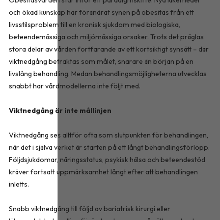
och ökad kunskap har förändrat synen på obesitas från ett
livsstilsproblem till en kronisk sjukdom med biologiska,
beteendemässiga och miljömässiga orsaker. Trots det präglas
stora delar av vården fortfarande av ett kortsiktigt synsätt – där
viktnedgång betraktas som målet, snarare än början på en
livslång behandling. Medan behandlingsmöjligheterna utvecklas
snabbt har vårdmodellerna inte följt med.
Viktnedgång är inte mållinjen
Viktnedgång ses alltför ofta som slutpunkten för behandlingen,
när det i själva verket är starten på ett långt behandlingsförlopp.
Följdsjukdomar, näringsstatus, psykisk hälsa och beteendestöd
kräver fortsatt uppmärksamhet långt efter att behandlingen
inletts.
Snabb viktnedgång till följd av bariatrisk kirurgi eller