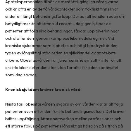
Apotekspersonalen tillhör de mest lättillgängliga vårdgivarna
och är ofta en av de få vårdkontakter som faktiskt finns kvar
under ett långt behandlingsförlopp. Deras roll handlar redan om
betydligt mer än att lämna ut recept – dagligen hjälper de
patienter att följa sina behandlingar, fångar upp biverkningar
och stöttar dem genom komplexa läkemedelsregimer. Vid
kroniska sjukdomar som diabetes och högt blodtryck är den
typen av långsiktigt stöd redan en självklar del av apotekets
arbete. Obesitasvården förtjänar samma synsätt – inte för att
ersätta läkare eller dietister, utan för att säkra den kontinuitet
som idag saknas.
Kronisk sjukdom kräver kronisk vård
Nästa fas i obesitasvården avgörs av om vården klarar att följa
patienten även efter den första behandlingsinsatsen. Det kräver
bättre uppföljning, tätare samverkan mellan professioner och
ett större fokus på patientens långsiktiga hälsa än på siffran på