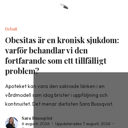
Debatt
Obesitas är en kronisk sjukdom:
varför behandlar vi den
fortfarande som ett tillfälligt
problem?
Apoteket kan vara den saknade länken i en
vårdmodell som idag brister i uppföljning och
kontinuitet. Det menar dietisten Sara Bussqvist.
Sara Bussqvist
6 augusti, 2026
•
Uppdaterades 7 augusti, 2026
•