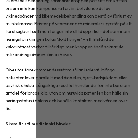
läkemedelsbehandling förändrar kroppen på sätt som kosten
ensam inte kan kompensera för. En betydande del av
viktnedgången vid läkemedelsbehandling kan bestå av förlust av
muskelmassa. Brister på vitaminer och mineraler uppstår på ett
förutsägbart sätt men fångas inte alltid upp i tid – det som inom
näringsforskningen kallas 'dold hunger' – ett tillstånd där
kaloriintaget verkar tillräckligt, men kroppen ändå saknar de
mikronäringsämnen den behöver.
Obesitas förekommer dessutom sällan isolerat. Många
patienter lever parallellt med diabetes, hjärt-kärlsjukdom eller
psykisk ohälsa. Långsiktiga resultat handlar därför inte bara om
antalet förlorade kilo, utan om huruvida patienten kan hålla sin
näringsstatus i balans och behålla kontakten med vården över
tid.
Skam är ett medicinskt hinder