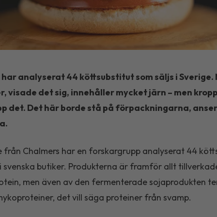
 har analyserat 44 köttsubstitut som säljs i Sverige
r, visade det sig, innehåller mycket järn – men krop
upp det. Det här borde stå på förpackningarna, anse
a.
ie från Chalmers har en forskargrupp analyserat 44 kött
 i svenska butiker. Produkterna är framför allt tillverkad
rotein, men även av den fermenterade sojaprodukten t
ykoproteiner, det vill säga proteiner från svamp.