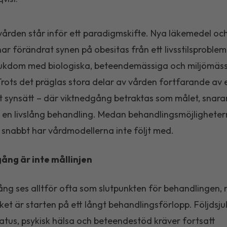
ården står inför ett paradigmskifte. Nya läkemedel oc
ar förändrat synen på obesitas från ett livsstilsproblem t
jukdom med biologiska, beteendemässiga och miljömäs
Trots det präglas stora delar av vården fortfarande av 
gt synsätt – där viktnedgång betraktas som målet, snara
 en livslång behandling. Medan behandlingsmöjlighete
 snabbt har vårdmodellerna inte följt med.
ång är inte mållinjen
ng ses alltför ofta som slutpunkten för behandlingen, n
rket är starten på ett långt behandlingsförlopp. Följdsj
atus, psykisk hälsa och beteendestöd kräver fortsatt