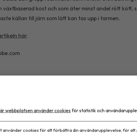
 en växtbaserad kost och som äter minst andel rött kött, 
aste källan till järn som lätt kan tas upp i tarmen.
artikeln här
.
obe.com
Dela artikeln
är webbplatsen använder cookies
för statistik och användarupple
t använder cookies för att förbättra din användarupplevelse, för att