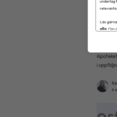
underlag t
relevanta 
Obes
varf
Läs gärna
alla
. Om d
som 
Apoteket
i uppfölj
Sa
6 