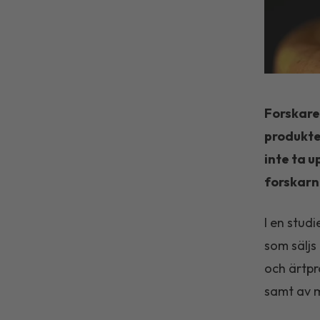
Forskare
produkte
inte ta 
forskarn
I en stud
som säljs
och ärtp
samt av m