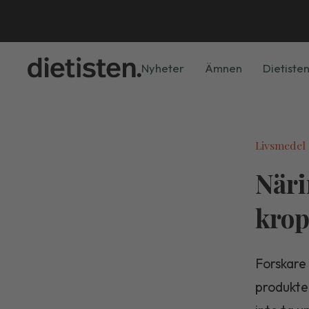
Nyheter
Ämnen
Dietisten
Livsmedel
Näri
kro
Forskare 
produkter