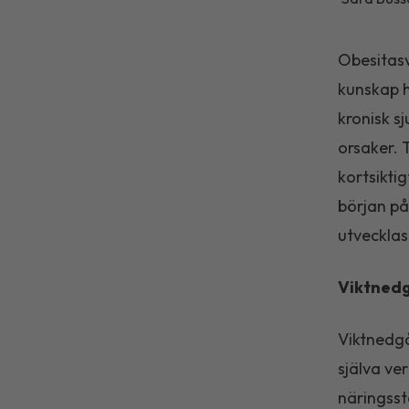
Obesitasv
kunskap h
kronisk s
orsaker. 
kortsikti
början på
utvecklas
Viktnedg
Viktnedgå
själva ve
näringsst