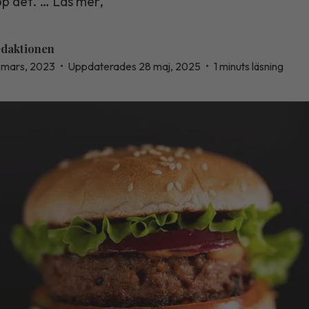
pp det. … Läs mer,
daktionen
 mars, 2023
•
Uppdaterades 28 maj, 2025
•
1 minuts läsning