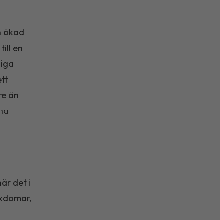
h ökad
ill en
siga
ett
re än
rna
är det i
ukdomar,