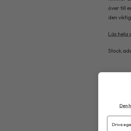
över till
den viktig
Läs hela 
Stock.ad
Livsmedel
Den h
Driva ege
Debatt