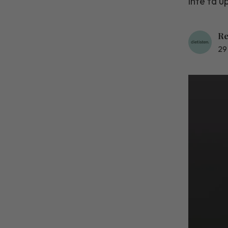
inte ta u
Re
29