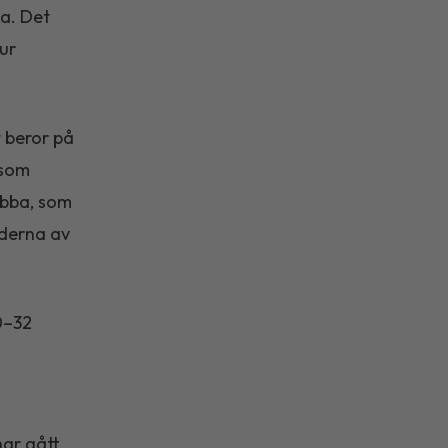
na. Det
ur
t beror på
 som
abba, som
jderna av
10–32
har gått