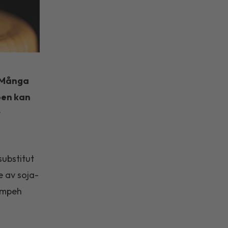
. Många
pen kan
r
substitut
e av soja-
empeh