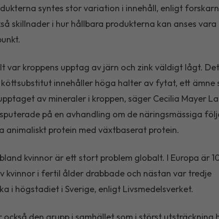
dukterna syntes stor variation i innehåll, enligt forskar
så skillnader i hur hållbara produkterna kan anses vara 
unkt.
lt var kroppens upptag av järn och zink väldigt lågt. De
 köttsubstitut innehåller höga halter av fytat, ett ämne
ptaget av mineraler i kroppen, säger Cecilia Mayer L
isputerade på en avhandling om de näringsmässiga föl
ta animaliskt protein med växtbaserat protein.
 bland kvinnor är ett stort problem globalt. I Europa är 
v kvinnor i fertil ålder drabbade och nästan var tredje
ka i högstadiet i Sverige, enligt Livsmedelsverket.
r också den grupp i samhället som i störst utsträckning 