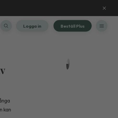
Logga in
Beställ Plus
av
Många
n kan