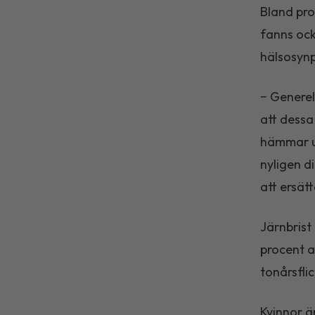
Bland pro
fanns ock
hälsosynp
− Generel
att dessa
hämmar up
nyligen d
att ersät
Järnbrist
procent a
tonårsflic
Kvinnor ä