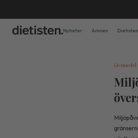
Nyheter
Ämnen
Dietisten
Livsmedel
Milj
över
Miljöpåv
gränserna