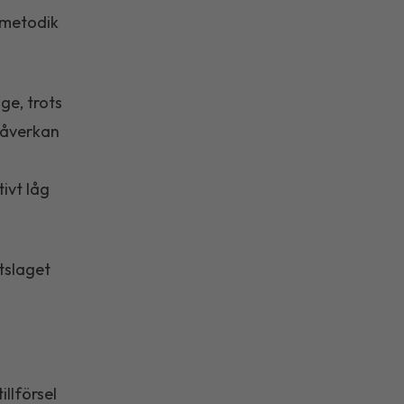
n metodik
ge, trots
 påverkan
ivt låg
tslaget
llförsel