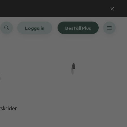
Logga in
Beställ Plus
t
skrider