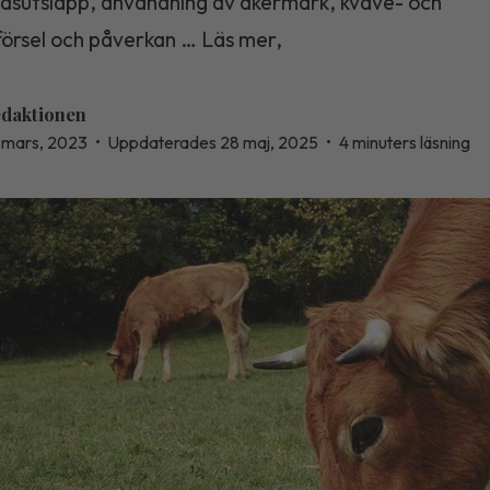
asutsläpp, användning av åkermark, kväve- och
lförsel och påverkan … Läs mer,
daktionen
 mars, 2023
•
Uppdaterades 28 maj, 2025
•
4 minuters läsning