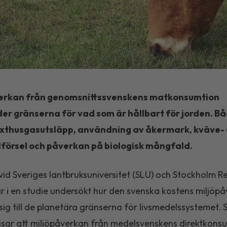
erkan från genomsnittssvenskens matkonsumtion
der gränserna för vad som är hållbart för jorden. B
äxthusgasutsläpp, användning av åkermark, kväve-
lförsel och påverkan på biologisk m
ångfald.
vid Sveriges lantbruksuniversitet (SLU) och Stockholm Re
r i en studie undersökt hur den svenska kostens miljöp
 sig till de planetära gränserna för livsmedelssystemet. 
visar att miljöpåverkan från medelsvenskens direktkons