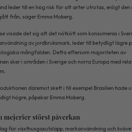
d leder till en hög risk för att arter utrotas, enligt de
gått från, säger Emma Moberg.
lse visade det sig att det nötkött som konsumeras i Sveri
användning av jordbruksmark, leder till betydligt lägre
ologiska mångfalden. Detta eftersom majoriteten av
nen sker i områden i Sverige och norra Europa med relat
om.
oduktionen däremot skett i till exempel Brasilien hade u
tydligt högre, påpekar Emma Moberg.
h mejerier störst påverkan
slag för växthusgasutsläpp, markanvändning och kväveti