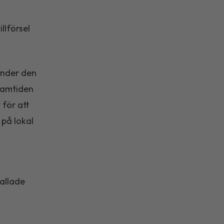
llförsel
under den
framtiden
 för att
 på lokal
kallade