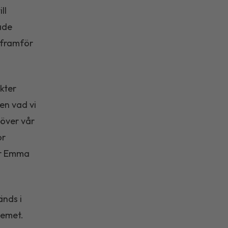
ll
ade
 framför
kter
en vad vi
 över vår
or
ger Emma
änds i
temet.