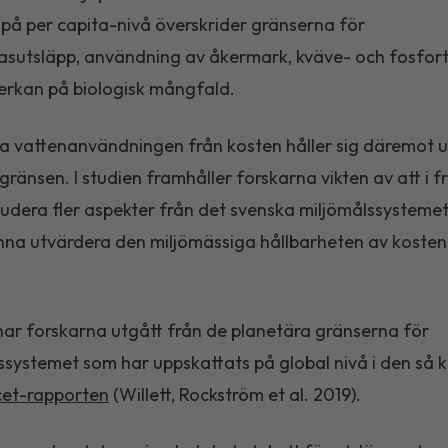
 på per capita-nivå överskrider gränserna för
sutsläpp, användning av åkermark, kväve- och fosforti
erkan på biologisk mångfald.
a vattenanvändningen från kosten håller sig däremot 
gränsen. I studien framhåller forskarna vikten av att i 
ludera fler aspekter från det svenska miljömålssystemet
nna utvärdera den miljömässiga hållbarheten av kosten
 har forskarna utgått från de planetära gränserna för
ssystemet som har uppskattats på global nivå i den så 
et-rapporten
(Willett, Rockström et al. 2019).