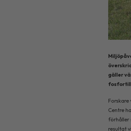
Miljöpåv
överskri
gäller v
fosfortil
Forskare 
Centre ha
förhåller
resultat 