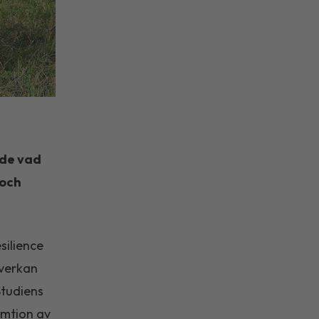
åde vad
 och
silience
åverkan
Studiens
umtion av