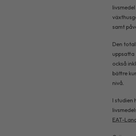
livsmedel
växthusga
samt påv
Den total
uppsatta 
också ink
bättre ku
nivå.
I studien
livsmedel
EAT-Lanc