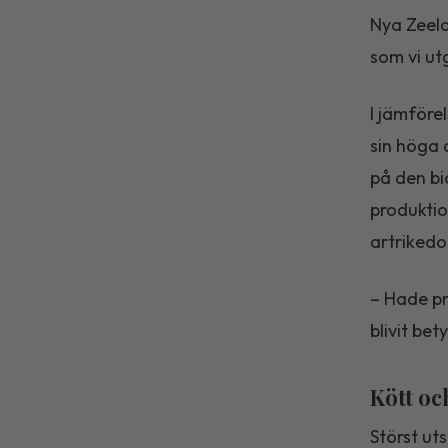
Nya Zeelan
som vi ut
I jämföre
sin höga 
på den bi
produktio
artriked
– Hade pr
blivit be
Kött oc
Störst ut