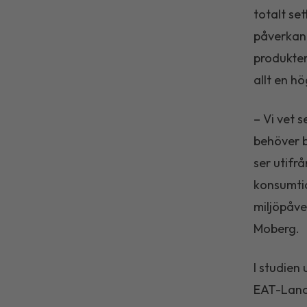
totalt se
påverkan 
produkte
allt en h
– Vi vet 
behöver b
ser utifr
konsumtio
miljöpåve
Moberg.
I studien
EAT-Lance