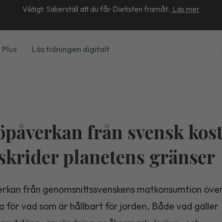
Viktigt: Säkerställ att du får Dietisten framåt.
Läs mer
 Plus
Läs tidningen digitalt
öpåverkan från svensk kos
skrider planetens gränser
erkan från genomsnittssvenskens matkonsumtion över
 för vad som är hållbart för jorden. Både vad gäller