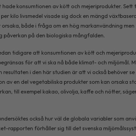
tt hade konsumtionen av kött och mejeriprodukter. Sett ti
per kilo livsmedel visade sig dock en mängd växtbaser
r orsaka, både i fråga om en hög markanvändning men
ög påverkan på den biologiska mångfalden.
sedan tidigare att konsumtionen av kött och mejeriprodu
egränsas för att vi ska nå både klimat- och miljömål. M
ån resultaten i den här studien är att vi också behöver se
n av en del vegetabiliska produkter som kan orsaka st
rkan, till exempel kakao, olivolja, kaffe och nötter, sä
 undersöktes också hur väl de globala variabler som anv
t-rapporten förhåller sig till det svenska miljömålssys