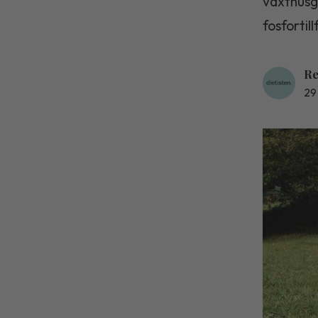
växthusg
fosfortil
Re
29