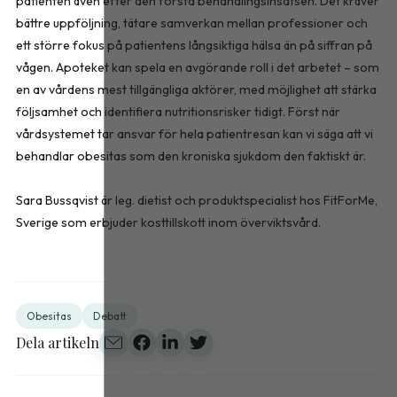
patienten även efter den första behandlingsinsatsen. Det kräver
bättre uppföljning, tätare samverkan mellan professioner och
ett större fokus på patientens långsiktiga hälsa än på siffran på
vågen. Apoteket kan spela en avgörande roll i det arbetet – som
en av vårdens mest tillgängliga aktörer, med möjlighet att stärka
följsamhet och identifiera nutritionsrisker tidigt. Först när
vårdsystemet tar ansvar för hela patientresan kan vi säga att vi
behandlar obesitas som den kroniska sjukdom den faktiskt är.
Sara Bussqvist är leg. dietist och produktspecialist hos FitForMe,
Sverige som erbjuder kosttillskott inom överviktsvård.
Obesitas
Debatt
Dela artikeln