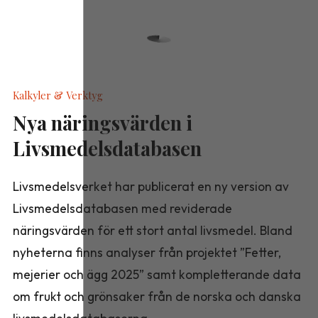
Kalkyler & Verktyg
Nya näringsvärden i
Livsmedelsdatabasen
Livsmedelsverket har publicerat en ny version av
Livsmedelsdatabasen med reviderade
näringsvärden för ett stort antal livsmedel. Bland
nyheterna finns analyser från projektet ”Fetter,
mejerier och ägg 2025” samt kompletterande data
om frukt och grönsaker från de norska och danska