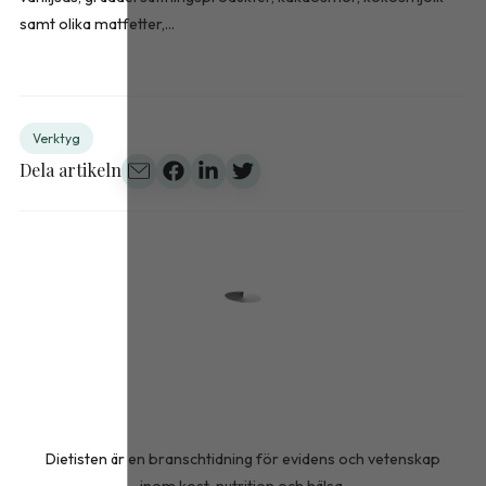
samt olika matfetter,...
Verktyg
Dela artikeln
Dietisten är en branschtidning för evidens och vetenskap