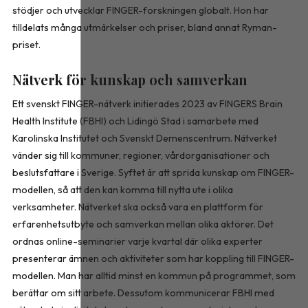
stödjer och utvecklar FINGER-forskningen globalt. Hon har
tilldelats många utmärkelser och priser, bland annat Ryman-
priset.
Nätverk för kunskap och samverkan
Ett svenskt FINGER-nätverk initierades 2023 av FINGERS Brain
Health Institute (FBHI) och Lidingö Stad i samarbete med
Karolinska Institutet och Svenskt Demenscentrum. Nätverket
vänder sig till kommuner, regioner, vårdorganisationer och
beslutsfattare i Sverige. Syftet är att sprida kunskap om FINGER-
modellen, så att den kan komma till nytta ute i olika
verksamheter. Nätverket ska också vara en plattform för
erfarenhetsutbyte och samverkan mellan olika aktörer. Det
ordnas online-seminarier varje kvartal där olika experter
presenterar ämnen och aktiviteter som har koppling till FINGER-
modellen. Man har alltid minst en kommun på programmet, som
berättar om sitt arbete. Dessutom kommunicerar FBHI med