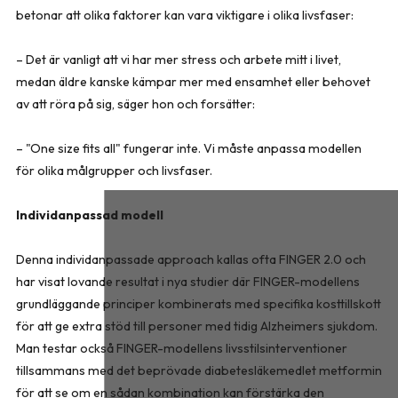
betonar att olika faktorer kan vara viktigare i olika livsfaser:
– Det är vanligt att vi har mer stress och arbete mitt i livet,
medan äldre kanske kämpar mer med ensamhet eller behovet
av att röra på sig, säger hon och forsätter:
– "One size fits all" fungerar inte. Vi måste anpassa modellen
för olika målgrupper och livsfaser.
Individanpassad modell
Denna individanpassade approach kallas ofta FINGER 2.0 och
har visat lovande resultat i nya studier där FINGER-modellens
grundläggande principer kombinerats med specifika kosttillskott
för att ge extra stöd till personer med tidig Alzheimers sjukdom.
Man testar också FINGER-modellens livsstilsinterventioner
tillsammans med det beprövade diabetesläkemedlet metformin
för att se om en sådan kombination kan förstärka den