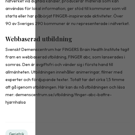
nätverket via digitala kanaler, producerar material som kan
användas för lokal information, ger stöd till kommuner som vill
starta eller har påbörjat FINGER-­inspirerade aktiviteter. Över
90 av Sveriges 290 kommuner är nu representerade i nätverket.
Webbaserad utbildning
Svenskt Demenscentrum har FINGERS Brain Health Institute tagit
fram en webbaserad utbildning, FINGER abc, som lanserades i
somras. Den är avgiftsfri och vänder sig i första hand till
allmänheten. Utbildningen innehål­ler animeringar, filmer med
experter och fördjupande texter. Totalt tar det cirka 1,5 timme
att gå igenom utbildningen. Här kan du nå utbildningen och läsa
mer: demenscentrum.se/utbildning/finger-abc-battre-
hjarnhalsa
Geriatrik