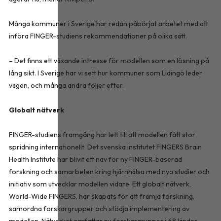
Många kommuner i Sverige har redan påbörjat arbetet med att
införa FINGER-studiens rekommendationer på olika sätt.
– Det finns ett växande intresse för modellen som en lösning på
lång sikt. I Sverige har vi sett hur kommuner som Lidingö leder
vägen, och många andra följer efter.
Globalt nätverk
FINGER-studiens framgång har lett till att modellen fått stor
spridning internationellt. Det svenska institutet FINGERS Brain
Health Institute har blivit ett nav för ny FINGER-baserad
forskning och samarbeten kring hjärnhälsa med nya studier och
initiativ som utvecklar modellen vidare. Ett globalt nätverk,
World-Wide FINGERS, har skapats för att främja forskning,
samordna forskargrupper och stödja implementering av
modellen. Nätverket omfattar nu forskargrupper i 68 länder.