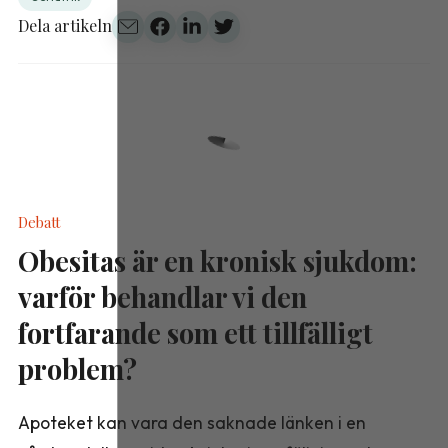
Dela artikeln
Debatt
Obesitas är en kronisk sjukdom:
varför behandlar vi den
fortfarande som ett tillfälligt
problem?
Apoteket kan vara den saknade länken i en