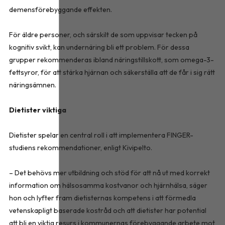
demensförebyggande effekten.
För äldre personer, och särskilt de som uppvisar tecken på
kognitiv svikt, kan undernäring bli ett problem. För dessa
grupper rekommenderas ibland näringstillskott, som omega-3-
fettsyror, för att stärka hjärnan och säkerställa att de får i sig rätt
näringsämnen.
Dietister viktiga
Dietister spelar en central roll i att implementera FINGER-
studiens rekommendationer, enligt Kivipelto.
– Det behövs mer utbildning och stöd för att nå ut med korrekt
information om hälsosamma kostvanor och hjärnhälsa, säger
hon och lyfter fram dietisternas kompetens i att förmedla
vetenskapligt baserade kostråd och att dietister har potential
att bli en viktig resurs i kommunernas förebyggande arbete mot