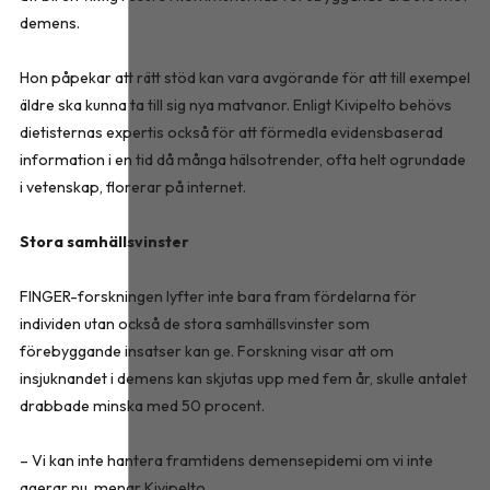
demens.
Hon påpekar att rätt stöd kan vara avgörande för att till exempel
äldre ska kunna ta till sig nya matvanor. Enligt Kivipelto behövs
dietisternas expertis också för att förmedla evidensbaserad
information i en tid då många hälsotrender, ofta helt ogrundade
i vetenskap, florerar på internet.
Stora samhällsvinster
FINGER-forskningen lyfter inte bara fram fördelarna för
individen utan också de stora samhällsvinster som
förebyggande insatser kan ge. Forskning visar att om
insjuknandet i demens kan skjutas upp med fem år, skulle antalet
drabbade minska med 50 procent.
– Vi kan inte hantera framtidens demensepidemi om vi inte
agerar nu, menar Kivipelto.