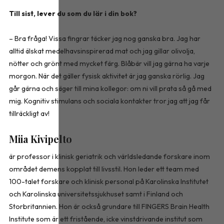
Till sist, lever du som du lär i din bok?
– Bra fråga! Vissa fingrar täcker jag nog ganska bra. Jag har
alltid älskat medelhavsinspirerad mat och jag gillar olivolja,
nötter och grönt med mycket färg. Blåbär vill jag gärna ha varje
morgon. När det gäller fysisk aktivitet är jag ganska rörlig. Jag
går gärna och säger till mina kollegor: om ni vill prata så gå med
mig. Kognitiv stimulans och sociala kontakter tror jag att jag får
tillräckligt av!
Miia Kivipelto
är professor i klinisk geriatrik och världsledande forskare inom
området demens kopplat till livsstil. Hon leder ett team med
100-talet forskare och klinisk personal på Karolinska Institutet
och Karolinska universitetssjukhuset samt i Finland och
Storbritannien. Hon är också grundare till FINGERS Brain Health
Institute som är ett fristående, icke vinst­drivande institut som