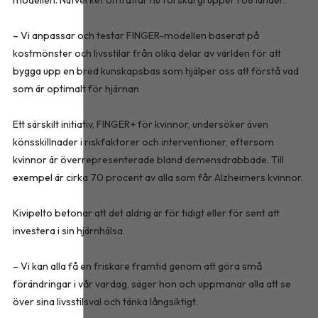
– Vi anpassar och testar FINGER-modellen baserat på
kostmönster och livsstilar från olika delar av världen för att
bygga upp en bred kunskapsbas som hjälper oss att förstå vad
som är optimalt för hjärnan
Ett särskilt initiativ, FINGER+ för kvinnor, undersöker även
könsskillnader i riskfaktorer och interventioner, eftersom
kvinnor är överrepresenterade bland demensdrabbade. Till
exempel är cirka 70 procent av alla som får Alzheimers kvinnor.
Kivipelto betonar att det aldrig är för tidigt eller för sent att
investera i sin hjärnhälsa.
– Vi kan alla få en friskare framtid genom att göra små
förändringar i vår vardag, säger hon och uppmanar alla att se
över sina livsstilsval och tänka långsiktigt.