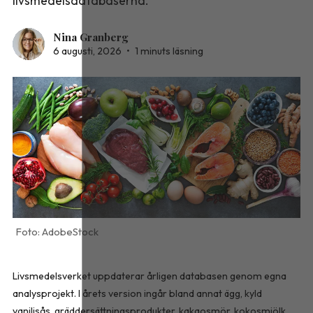
livsmedelsdatabaserna.
Nina Granberg
6 augusti, 2026
•
1 minuts läsning
AdobeStock
Livsmedelsverket uppdaterar årligen databasen genom egna
analysprojekt. I årets version ingår bland annat ägg, kyld
vaniljsås, gräddersättningsprodukter, kakaosmör, kokosmjölk