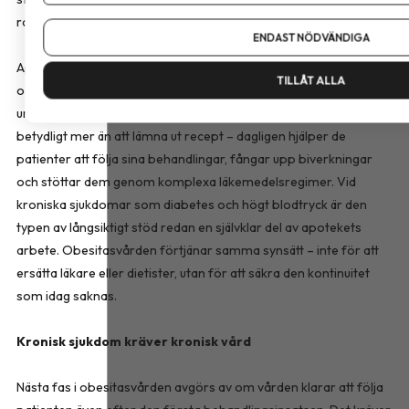
Om du vill ändra ditt val i efterhand hittar du den möjligheten 
roll.
ENDAST NÖDVÄNDIGA
Apotekspersonalen tillhör de mest lättillgängliga vårdgivarna
TILLÅT ALLA
och är ofta en av de få vårdkontakter som faktiskt finns kvar
under ett långt behandlingsförlopp. Deras roll handlar redan om
betydligt mer än att lämna ut recept – dagligen hjälper de
patienter att följa sina behandlingar, fångar upp biverkningar
och stöttar dem genom komplexa läkemedelsregimer. Vid
kroniska sjukdomar som diabetes och högt blodtryck är den
typen av långsiktigt stöd redan en självklar del av apotekets
arbete. Obesitasvården förtjänar samma synsätt – inte för att
ersätta läkare eller dietister, utan för att säkra den kontinuitet
som idag saknas.
Kronisk sjukdom kräver kronisk vård
Nästa fas i obesitasvården avgörs av om vården klarar att följa