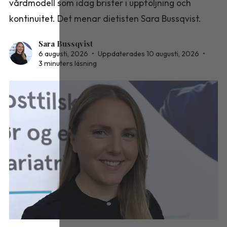
vårdmodell som idag brister i uppföljning och
kontinuitet. Det menar dietisten Sara Bussqvist.
Sara Bussqvist
6 augusti, 2026
•
Uppdaterades 10 augusti, 2026
•
3 minuters läsning