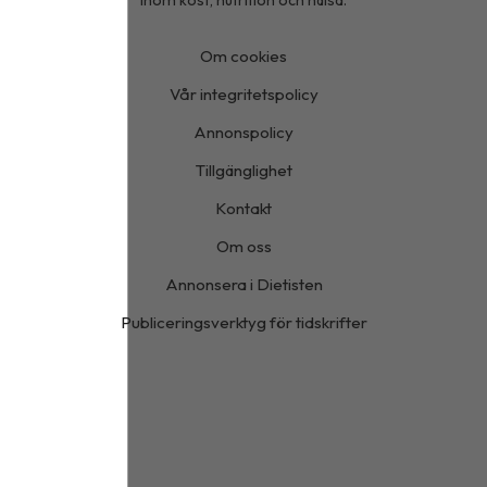
inom kost, nutrition och hälsa.
Om cookies
Vår integritetspolicy
Annonspolicy
Tillgänglighet
Kontakt
Om oss
Annonsera i Dietisten
Publiceringsverktyg för tidskrifter