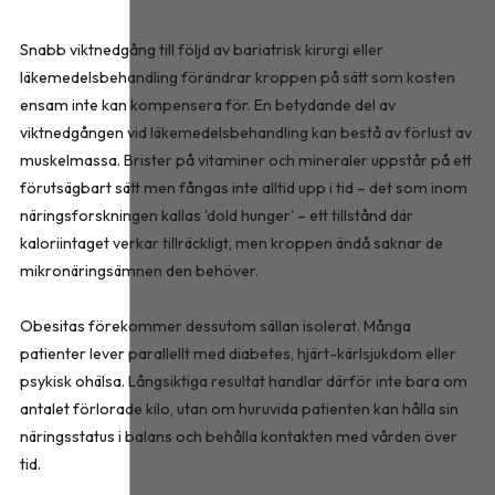
Snabb viktnedgång till följd av bariatrisk kirurgi eller
läkemedelsbehandling förändrar kroppen på sätt som kosten
ensam inte kan kompensera för. En betydande del av
viktnedgången vid läkemedelsbehandling kan bestå av förlust av
muskelmassa. Brister på vitaminer och mineraler uppstår på ett
förutsägbart sätt men fångas inte alltid upp i tid – det som inom
näringsforskningen kallas 'dold hunger' – ett tillstånd där
kaloriintaget verkar tillräckligt, men kroppen ändå saknar de
mikronäringsämnen den behöver.
Obesitas förekommer dessutom sällan isolerat. Många
patienter lever parallellt med diabetes, hjärt-kärlsjukdom eller
psykisk ohälsa. Långsiktiga resultat handlar därför inte bara om
antalet förlorade kilo, utan om huruvida patienten kan hålla sin
näringsstatus i balans och behålla kontakten med vården över
tid.