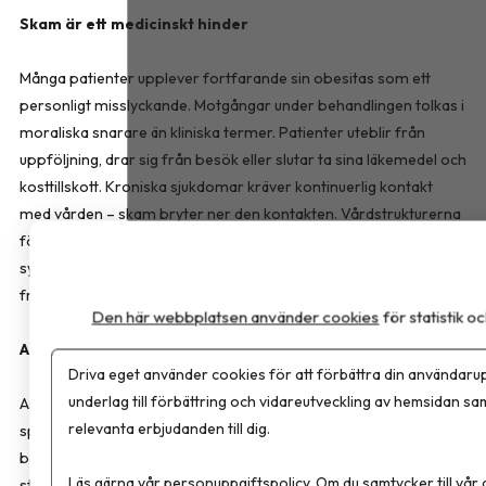
Skam är ett medicinskt hinder
Många patienter upplever fortfarande sin obesitas som ett
personligt misslyckande. Motgångar under behandlingen tolkas i
moraliska snarare än kliniska termer. Patienter uteblir från
uppföljning, drar sig från besök eller slutar ta sina läkemedel och
kosttillskott. Kroniska sjukdomar kräver kontinuerlig kontakt
med vården – skam bryter ner den kontakten. Vårdstrukturerna
förstärker ofta problemet utan att ha för avsikt att göra det:
systemet är uppbyggt kring enskilda behandlingstillfällen, och
framgång mäts alltför ofta i kilo snarare än i hållbar hälsa.
Den här webbplatsen använder cookies
för statistik 
Apoteket kan fylla en stor lucka
Driva eget använder cookies för att förbättra din användarup
underlag till förbättring och vidareutveckling av hemsidan sa
Ansvaret för den långsiktiga obesitasvården riskerar att
relevanta erbjudanden till dig.
splittras mellan olika vårdgivare. Nutritionsuppföljning,
behandlingsstöd och löpande patientkontakt hamnar lätt mellan
Läs gärna vår
personuppgiftspolicy
. Om du samtycker till vår
stolarna. Det är precis här apoteket kan spela en mycket större