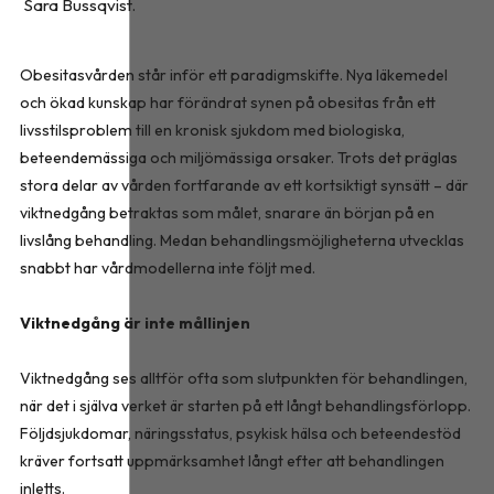
Sara Bussqvist.
Obesitasvården står inför ett paradigmskifte. Nya läkemedel
och ökad kunskap har förändrat synen på obesitas från ett
livsstilsproblem till en kronisk sjukdom med biologiska,
beteendemässiga och miljömässiga orsaker. Trots det präglas
stora delar av vården fortfarande av ett kortsiktigt synsätt – där
viktnedgång betraktas som målet, snarare än början på en
livslång behandling. Medan behandlingsmöjligheterna utvecklas
snabbt har vårdmodellerna inte följt med.
Viktnedgång är inte mållinjen
Viktnedgång ses alltför ofta som slutpunkten för behandlingen,
när det i själva verket är starten på ett långt behandlingsförlopp.
Följdsjukdomar, näringsstatus, psykisk hälsa och beteendestöd
kräver fortsatt uppmärksamhet långt efter att behandlingen
inletts.