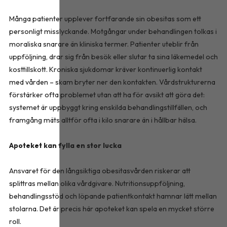
Många patienter upplever fortfarande sin obesitas som ett
personligt misslyckande. Motgångar under behandlingen tolkas i
moraliska snarare än kliniska termer. Patienter uteblir från
uppföljning, drar sig från besök eller slutar ta sina läkemedel och
kosttillskott. Kroniska sjukdomar kräver kontinuerlig kontakt
med vården – skam bryter ner den kontakten. Vårdstrukturerna
förstärker ofta problemet utan att ha för avsikt att göra det:
systemet är uppbyggt kring enskilda behandlingstillfällen, och
framgång mäts alltför ofta i kilo snarare än i hållbar hälsa.
Apoteket kan fylla en stor lucka
Ansvaret för den långsiktiga obesitasvården riskerar att
splittras mellan olika vårdgivare. Nutritionsuppföljning,
behandlingsstöd och löpande patientkontakt hamnar lätt mellan
stolarna. Det är precis här apoteket kan spela en mycket större
roll.