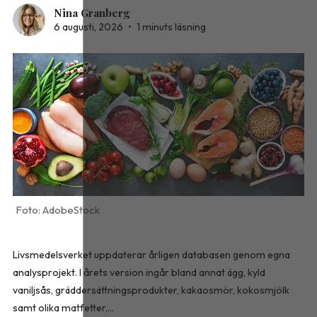
Nina Granberg
6 augusti, 2026
•
1 minuts läsning
AdobeStock
Livsmedelsverket uppdaterar årligen databasen genom egna
analysprojekt. I årets version ingår bland annat ägg, kyld
vaniljsås, gräddersättningsprodukter, kakaosmör, kokosmjölk
samt olika matfetter,...