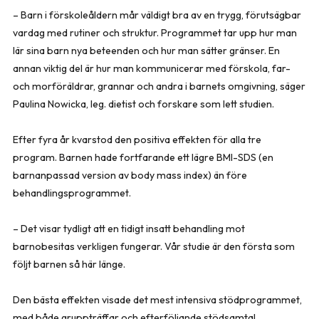
– Barn i förskoleåldern mår väldigt bra av en trygg, förutsägbar
vardag med rutiner och struktur. Programmet tar upp hur man
lär sina barn nya beteenden och hur man sätter gränser. En
annan viktig del är hur man kommunicerar med förskola, far-
och morföräldrar, grannar och andra i barnets omgivning, säger
Paulina Nowicka, leg. dietist och forskare som lett studien.
Efter fyra år kvarstod den positiva effekten för alla tre
program. Barnen hade fortfarande ett lägre BMI-SDS (en
barnanpassad version av body mass index) än före
behandlingsprogrammet.
– Det visar tydligt att en tidigt insatt behandling mot
barnobesitas verkligen fungerar. Vår studie är den första som
följt barnen så här länge.
Den bästa effekten visade det mest intensiva stödprogrammet,
med både gruppträffar och efterföljande stödsamtal.