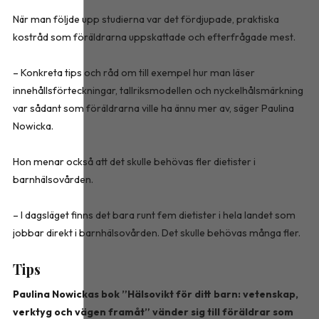
När man följde upp studierna var det fördjupade, praktiska
kostråd som föräldrarna uppskattade och efterfrågade mest.
– Konkreta tips och råd om till exempel hur man läser
innehållsförteckningar, tallriksmodellen och nyckelhålsmärkning
var sådant som föräldrarna ville ha ännu mer av, säger Paulina
Nowicka.
Hon menar också att det skulle behövas fler dietister i
barnhälsovården.
– I dagsläget finns det bara runt fem dietister i hela landet som
jobbar direkt i barnhälsovården. Det skulle behövas många fler.
Tips
Paulina Nowickas bok ”Hälsovikt för ditt barn: vetenskap,
verktyg och vägen framåt” vänder sig till föräldrar som