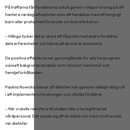
På träffarna får föräldrarna också genom rollspel öva sig på att
hantera vardagssituationer som att handskas med ett hungrigt
barn eller prata med förskolan om barnets behov.
– Många tycker det är skönt att få prata med andra föräldrar,
dela erfarenheter och känna att de inte är ensamma.
De positiva effekterna var genomgående för alla tre program
oavsett bakgrundsvariabler som inkomst, härkomst och
familje­förhållanden.
Paulina Nowicka menar att dietister kan spela en väldigt viktig roll
i att implementera forskningen och utbilda föräldrar.
– När vi skulle rekrytera till studien ville vi ha legitimerad
vårdpersonal. Det visade sig att de bästa och mest motiverade
var dietister.