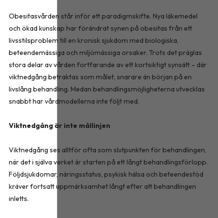
Obesitasvården står inför ett paradigmskifte. Nya läkemedel
och ökad kunskap har förändrat synen på obesitas från ett
livsstilsproblem till en kronisk sjukdom med biologiska,
beteendemässiga och miljömässiga orsaker. Trots det präglas
stora delar av vården fortfarande av ett kortsiktigt synsätt – där
viktnedgång betraktas som målet, snarare än början på en
livslång behandling. Medan behandlingsmöjligheterna utvecklas
snabbt har vårdmodellerna inte följt med.
Viktnedgång är inte mållinjen
Viktnedgång ses alltför ofta som slutpunkten för behandlingen,
när det i själva verket är starten på ett långt behandlingsförlopp.
Följdsjukdomar, näringsstatus, psykisk hälsa och beteendestöd
kräver fortsatt uppmärksamhet långt efter att behandlingen
inletts.