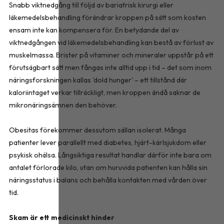
Snabb viktnedgång till följd av bariatrisk kirurgi eller
läkemedelsbehandling förändrar kroppen på sätt som kosten
ensam inte kan kompensera för. En betydande del av
viktnedgången vid läkemedelsbehandling kan bestå av förlust av
muskelmassa. Brister på vitaminer och mineraler uppstår på ett
förutsägbart sätt men fångas inte alltid upp i tid – det som inom
näringsforskningen kallas 'dold hunger' – ett tillstånd där
kaloriintaget verkar tillräckligt, men kroppen ändå saknar de
mikronäringsämnen den behöver.
Obesitas förekommer dessutom sällan isolerat. Många
patienter lever parallellt med diabetes, hjärt-kärlsjukdom eller
psykisk ohälsa. Långsiktiga resultat handlar därför inte bara om
antalet förlorade kilo, utan om huruvida patienten kan hålla sin
näringsstatus i balans och behålla kontakten med vården över
tid.
Skam är ett medicinskt hinder