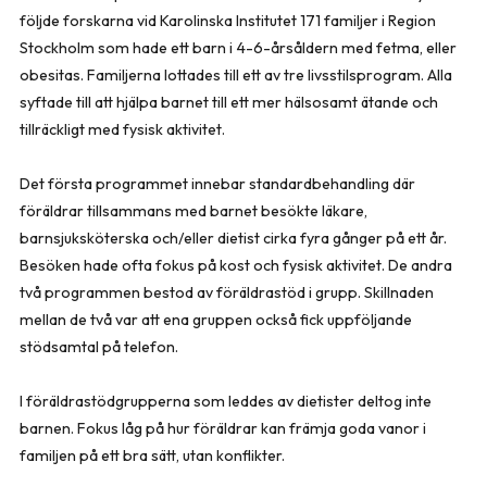
följde forskarna vid Karolinska Institutet 171 familjer i Region
Stockholm som hade ett barn i 4-6-årsåldern med fetma, eller
obesitas. Familjerna lottades till ett av tre livsstilsprogram. Alla
syftade till att hjälpa barnet till ett mer hälsosamt ätande och
tillräckligt med fysisk aktivitet.
Det första programmet innebar standardbehandling där
föräldrar tillsammans med barnet besökte läkare,
barnsjuksköterska och/eller dietist cirka fyra gånger på ett år.
Besöken hade ofta fokus på kost och fysisk aktivitet. De andra
två programmen bestod av föräldra­stöd i grupp. Skillnaden
mellan de två var att ena gruppen också fick uppföljande
stödsamtal på telefon.
I föräldrastödgrupperna som leddes av dietister deltog inte
barn­en. Fokus låg på hur föräldrar kan främja goda vanor i
familjen på ett bra sätt, utan konflikter.