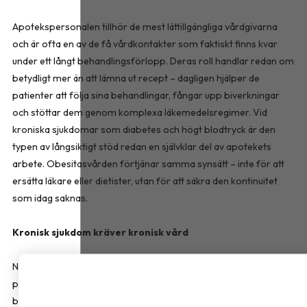
Apotekspersonalen tillhör de mest lättillgängliga vårdgivarna
och är ofta en av de få vårdkontakter som faktiskt finns kvar
under ett långt behandlingsförlopp. Deras roll handlar redan om
betydligt mer än att lämna ut recept – dagligen hjälper de
patienter att följa sina behandlingar, fångar upp biverkningar
och stöttar dem genom komplexa läkemedelsregimer. Vid
kroniska sjukdomar som diabetes och högt blodtryck är den
typen av långsiktigt stöd redan en självklar del av apotekets
arbete. Obesitasvården förtjänar samma synsätt – inte för att
ersätta läkare eller dietister, utan för att säkra den kontinuitet
som idag saknas.
Kronisk sjukdom kräver kronisk vård
Nästa fas i obesitasvården avgörs av om vården klarar att följa
patienten även efter den första behandlingsinsatsen. Det kräver
bättre uppföljning, tätare samverkan mellan professioner och