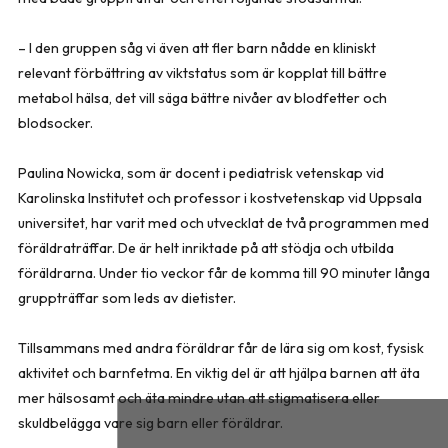
– I den gruppen såg vi även att fler barn nådde en kliniskt
relevant förbättring av viktstatus som är kopplat till bättre
metabol hälsa, det vill säga bättre nivåer av blodfetter och
blodsocker.
Paulina Nowicka, som är docent i pediatrisk vetenskap vid
Karolinska Institutet och professor i kostvetenskap vid Uppsala
universitet, har varit med och utvecklat de två programmen med
föräldraträffar. De är helt inriktade på att stödja och utbilda
föräldrarna. Under tio veckor får de komma till 90 minuter långa
gruppträffar som leds av dietister.
Tillsammans med andra föräldrar får de lära sig om kost, fysisk
aktivitet och barnfetma. En viktig del är att hjälpa barnen att äta
mer hälsosamt och äta mindre utan att stigmatisera eller
skuldbelägga vare sig barn eller föräldrar.