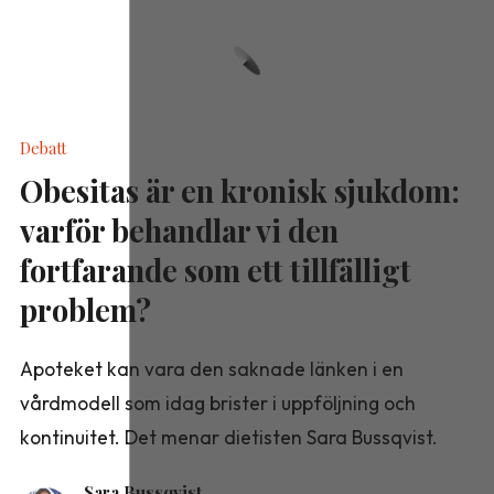
Debatt
Obesitas är en kronisk sjukdom:
varför behandlar vi den
fortfarande som ett tillfälligt
problem?
Apoteket kan vara den saknade länken i en
vårdmodell som idag brister i uppföljning och
kontinuitet. Det menar dietisten Sara Bussqvist.
Sara Bussqvist