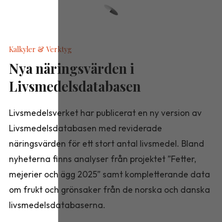
Kalkyler & Verktyg
Nya näringsvärden i
Livsmedelsdatabasen
Livsmedelsverket har publicerat en ny version av
Livsmedelsdatabasen med reviderade
näringsvärden för ett stort antal livsmedel. Bland
nyheterna finns analyser från projektet ”Fetter,
mejerier och ägg 2025” samt kompletterande data
om frukt och grönsaker från de norska och danska
livsmedelsdatabaserna.