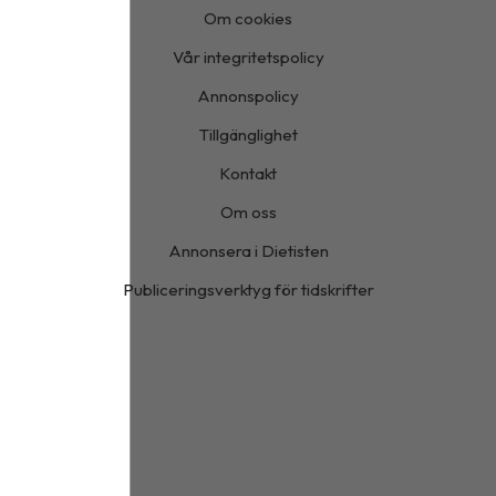
Om cookies
Vår integritetspolicy
Annonspolicy
Tillgänglighet
Kontakt
Om oss
Annonsera i Dietisten
Publiceringsverktyg för tidskrifter