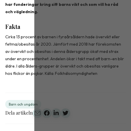
har funderingar kring sitt barns vikt och som vill ha råd
och vägledning.
Fakta
Cirka 13 procent av barnen i fyraårsåldern hade övervikt eller
fetma/obesitas år 2020. Jämfört med 2018 har förekomsten
av övervikt och obesitas i denna åldersgrupp ökat med strax
under en procentenhet. Andelen ökar i takt med att barn-en blir
äldre. I alla ålders-grupper är övervikt och obesitas vanligare
hos flickor än pojkar. Källa: Folkhälsomyndigheten
Barn och ungdom
Dela artikeln