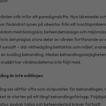
vist.
ården står inför ett paradigmskifte. Nya läkemedel oc
ar förändrat synen på obesitas från ett livsstilsproblem t
jukdom med biologiska, beteendemässiga och miljömäs
Trots det präglas stora delar av vården fortfarande av 
gt synsätt – där viktnedgång betraktas som målet, snara
 en livslång behandling. Medan behandlingsmöjlighete
 snabbt har vårdmodellerna inte följt med.
ång är inte mållinjen
ng ses alltför ofta som slutpunkten för behandlingen, n
rket är starten på ett långt behandlingsförlopp. Följdsj
atus, psykisk hälsa och beteendestöd kräver fortsatt