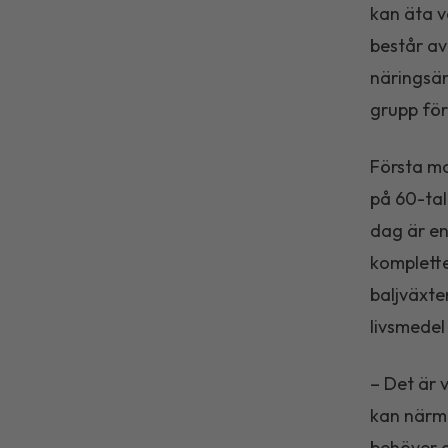
kan äta v
består av
näringsäm
grupp för
Första mo
på 60-tal
dag är en
komplette
baljväxte
livsmedel
– Det är 
kan närma
behöver d