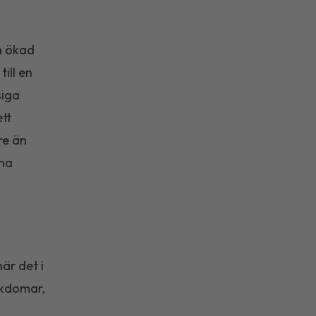
h ökad
ill en
siga
ett
re än
rna
är det i
ukdomar,