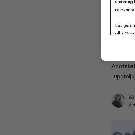
underlag t
relevanta 
Obes
Läs gärna
varf
alla
. Om d
som 
Apoteket
i uppfölj
Sa
6 