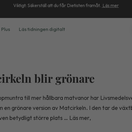
Viktigt: Säkerställ att du får Dietisten framåt.
Läs mer
 Plus
Läs tidningen digitalt
irkeln blir grönare
uppmuntra till mer hållbara matvanor har Livsmedelsv
m en grönare version av Matcirkeln. I den tar de väx
ven betydligt större plats … Läs mer,