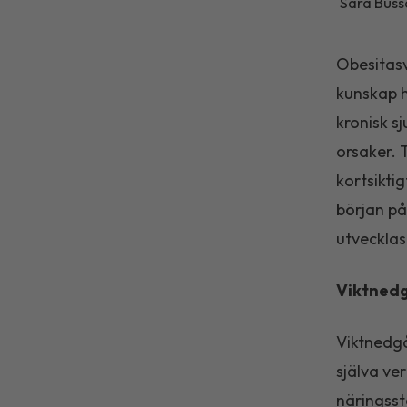
Sara Bussq
Obesitasv
kunskap h
kronisk s
orsaker. 
kortsikti
början på
utvecklas
Viktnedg
Viktnedgå
själva ve
näringsst