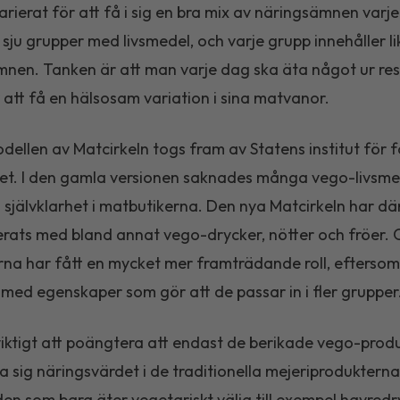
arierat för att få i sig en bra mix av näringsämnen varj
 sju grupper med livsmedel, och varje grupp innehåller 
nen. Tanken är att man varje dag ska äta något ur res
 att få en hälsosam variation i sina matvanor.
dellen av Matcirkeln togs fram av Statens institut för 
et. I den gamla versionen saknades många vego-livsme
 självklarhet i matbutikerna. Den nya Matcirkeln har dä
rats med bland annat vego-drycker, nötter och fröer.
rna har fått en mycket mer framträdande roll, eftersom
 med egenskaper som gör att de passar in i fler grupper
viktigt att poängtera att endast de berikade vego-prod
 sig näringsvärdet i de traditionella mejeriproduktern
en som bara äter vegetariskt välja till exempel havred