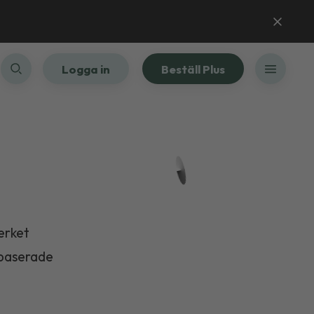
Logga in
Beställ Plus
erket
tbaserade