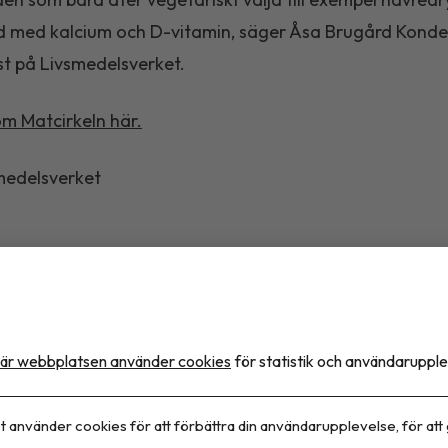
d med kalcium och D-vitamin, säger Åsa Brugård Konde
ist på Livsmedelsverket.
m Matcirkeln här.
smedelsverket
Dela artikeln
är webbplatsen använder cookies
för statistik och användarupple
t använder cookies för att förbättra din användarupplevelse, för att