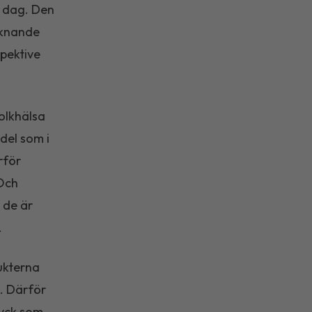
e dag. Den
liknande
pektive
folkhälsa
del som i
rför
 Och
 de är
.
ukterna
a. Därför
ryck som