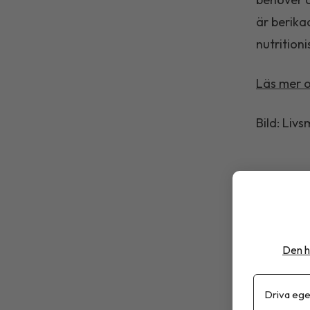
är berika
nutrition
Läs mer o
Bild: Liv
Livsmedel
Den h
Driva ege
Debatt