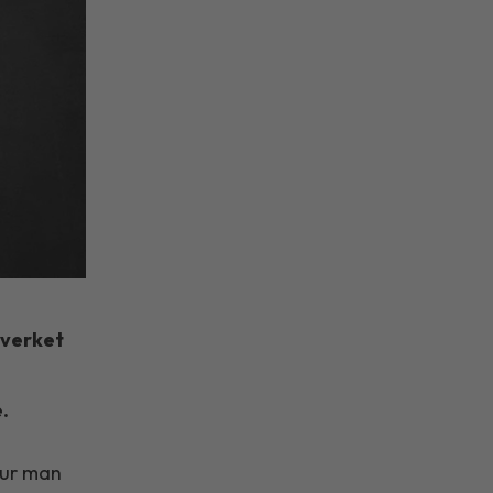
sverket
.
hur man