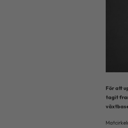
För att 
tagit fra
växtbase
Matcirkel