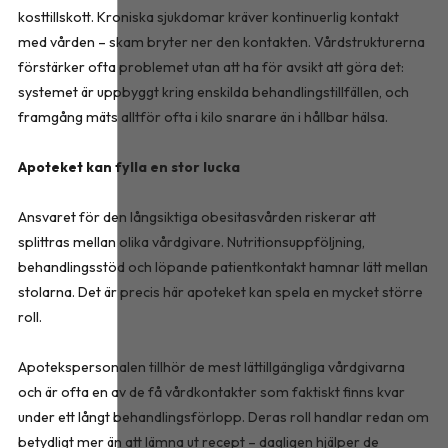
kosttillskott. Kroniska sjukdomar kräver kontinuerlig kontakt
med vården – skam bryter ner den kontakten. Vårdstrukturerna
förstärker ofta problemet utan att ha för avsikt att göra det:
systemet är uppbyggt kring enskilda behandlingstillfällen, och
framgång mäts alltför ofta i kilo snarare än i hållbar hälsa.
Apoteket kan fylla en stor lucka
Ansvaret för den långsiktiga obesitasvården riskerar att
splittras mellan olika vårdgivare. Nutritionsuppföljning,
behandlingsstöd och löpande patientkontakt hamnar lätt mellan
stolarna. Det är precis här apoteket kan spela en mycket större
roll.
Apotekspersonalen tillhör de mest lättillgängliga vårdgivarna
och är ofta en av de få vårdkontakter som faktiskt finns kvar
under ett långt behandlingsförlopp. Deras roll handlar redan om
betydligt mer än att lämna ut recept – dagligen hjälper de