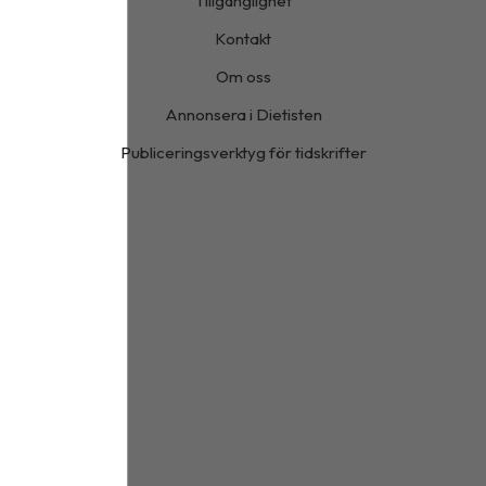
Tillgänglighet
Kontakt
Om oss
Annonsera i Dietisten
Publiceringsverktyg för tidskrifter