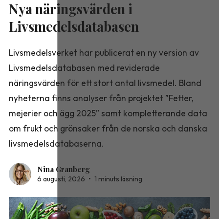
Nya näringsvärden i
Livsmedelsdatabasen
Livsmedelsverket har publicerat en ny version av
Livsmedelsdatabasen med reviderade
näringsvärden för ett stort antal livsmedel. Bland
nyheterna finns analyser från projektet ”Fetter,
mejerier och ägg 2025” samt kompletterande data
om frukt och grönsaker från de norska och danska
livsmedelsdatabaserna.
Nina Granberg
6 augusti, 2026
•
1 minuts läsning