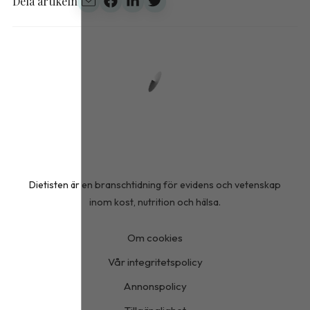
Dela artikeln
Dietisten är en branschtidning för evidens och vetenskap
inom kost, nutrition och hälsa.
Om cookies
Vår integritetspolicy
Annonspolicy