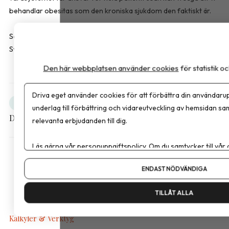
behandlar obesitas som den kroniska sjukdom den faktiskt är.
Sara Bussqvist är leg. dietist och produktspecialist hos FitForMe,
Sverige som erbjuder kosttillskott inom överviktsvård.
Den här webbplatsen använder cookies
för statistik 
Driva eget använder cookies för att förbättra din användarup
Obesitas
Debatt
underlag till förbättring och vidareutveckling av hemsidan sa
Dela artikeln
relevanta erbjudanden till dig.
Läs gärna vår
personuppgiftspolicy
. Om du samtycker till vår
Om du vill ändra ditt val i efterhand hittar du den möjligheten 
ENDAST NÖDVÄNDIGA
TILLÅT ALLA
Kalkyler & Verktyg