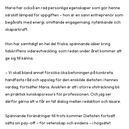
Maria har också en rad personliga egenskaper som gör henne
särskilt lämpad för uppgiften – hon är en sann entreprenör som
begåvats med energi, smittande engagemang, nytänkande och
skaparkraft.
Hon har samtidigt en hel del friska, spännande idéer kring
tidskriftens vidareutveckling, som redan under året kommer att
ge sig till känna.
– Vi skall bland annat försöka öka betoningen på konkreta,
handfasta råd och uppslag för den enskilde dietisten i hennes
vardag, fortsätter Maria. Avsikten är att i större utsträckning bli
en praktisk kunskapsresurs för professionen. Och jag ser
därför gärna att vi får en tät dialog mellan redaktion och läsare.
Spännande förändringar till trots kommer Dietisten fortsatt
sätta sin pay-off –
för vetenskap och evidens
– i högsätet.