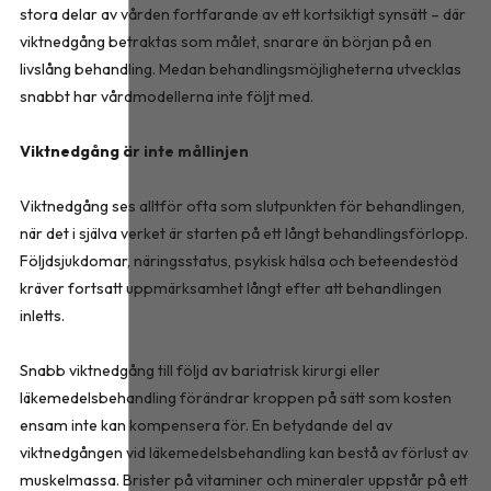
stora delar av vården fortfarande av ett kortsiktigt synsätt – där
viktnedgång betraktas som målet, snarare än början på en
livslång behandling. Medan behandlingsmöjligheterna utvecklas
snabbt har vårdmodellerna inte följt med.
Viktnedgång är inte mållinjen
Viktnedgång ses alltför ofta som slutpunkten för behandlingen,
när det i själva verket är starten på ett långt behandlingsförlopp.
Följdsjukdomar, näringsstatus, psykisk hälsa och beteendestöd
kräver fortsatt uppmärksamhet långt efter att behandlingen
inletts.
Snabb viktnedgång till följd av bariatrisk kirurgi eller
läkemedelsbehandling förändrar kroppen på sätt som kosten
ensam inte kan kompensera för. En betydande del av
viktnedgången vid läkemedelsbehandling kan bestå av förlust av
muskelmassa. Brister på vitaminer och mineraler uppstår på ett