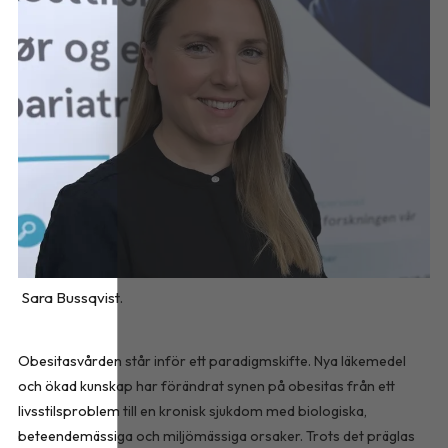
Sara Bussqvist.
Obesitasvården står inför ett paradigmskifte. Nya läkemedel
och ökad kunskap har förändrat synen på obesitas från ett
livsstilsproblem till en kronisk sjukdom med biologiska,
beteendemässiga och miljömässiga orsaker. Trots det präglas