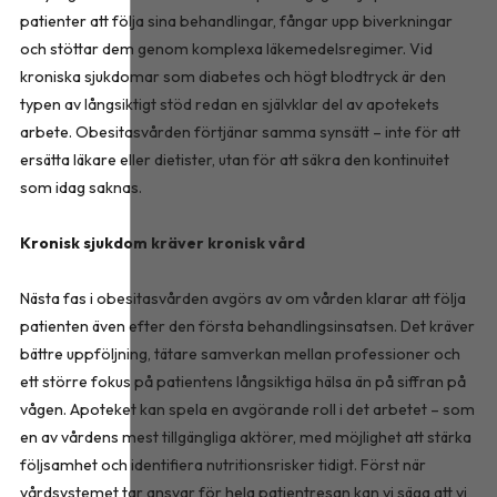
patienter att följa sina behandlingar, fångar upp biverkningar
och stöttar dem genom komplexa läkemedelsregimer. Vid
kroniska sjukdomar som diabetes och högt blodtryck är den
typen av långsiktigt stöd redan en självklar del av apotekets
arbete. Obesitasvården förtjänar samma synsätt – inte för att
ersätta läkare eller dietister, utan för att säkra den kontinuitet
som idag saknas.
Kronisk sjukdom kräver kronisk vård
Nästa fas i obesitasvården avgörs av om vården klarar att följa
patienten även efter den första behandlingsinsatsen. Det kräver
bättre uppföljning, tätare samverkan mellan professioner och
ett större fokus på patientens långsiktiga hälsa än på siffran på
vågen. Apoteket kan spela en avgörande roll i det arbetet – som
en av vårdens mest tillgängliga aktörer, med möjlighet att stärka
följsamhet och identifiera nutritionsrisker tidigt. Först när
vårdsystemet tar ansvar för hela patientresan kan vi säga att vi