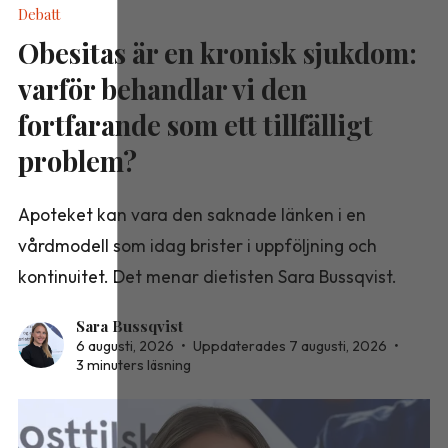
Debatt
Obesitas är en kronisk sjukdom:
varför behandlar vi den
fortfarande som ett tillfälligt
problem?
Apoteket kan vara den saknade länken i en
vårdmodell som idag brister i uppföljning och
kontinuitet. Det menar dietisten Sara Bussqvist.
Sara Bussqvist
6 augusti, 2026
•
Uppdaterades 7 augusti, 2026
•
3 minuters läsning