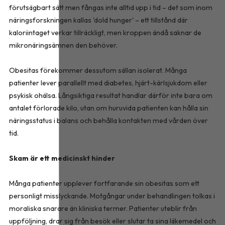
förutsägbart sätt men fångas inte alltid upp i tid – det som inom
näringsforskningen kallas 'dold hunger' – ett tillstånd där
kaloriintaget verkar tillräckligt, men kroppen ändå saknar de
mikronäringsämnen den behöver.
Obesitas förekommer dessutom sällan isolerat. Många
patienter lever parallellt med diabetes, hjärt-kärlsjukdom eller
psykisk ohälsa. Långsiktiga resultat handlar därför inte bara om
antalet förlorade kilo, utan om huruvida patienten kan hålla sin
näringsstatus i balans och behålla kontakten med vården över
tid.
Skam är ett medicinskt hinder
Många patienter upplever fortfarande sin obesitas som ett
personligt misslyckande. Motgångar under behandlingen tolkas i
moraliska snarare än kliniska termer. Patienter uteblir från
uppföljning, drar sig från besök eller slutar ta sina läkemedel och