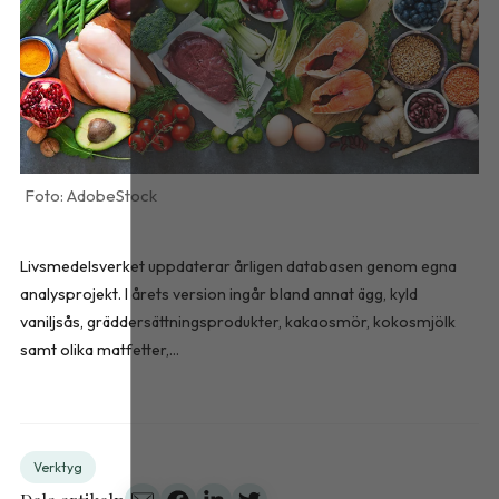
AdobeStock
Livsmedelsverket uppdaterar årligen databasen genom egna
analysprojekt. I årets version ingår bland annat ägg, kyld
vaniljsås, gräddersättningsprodukter, kakaosmör, kokosmjölk
samt olika matfetter,...
Verktyg