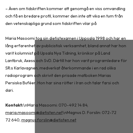
– Även om tidskriften kommer att genomgå en viss omvandling
och få en bredare profil, kommer den inte att vika en tum från
den vetenskapliga grund som tidskriften vilar på
Maria Masoomi tog sin dietistexamen i Uppsala 1998 och har en
lång erfarenhet av publicistisk verksamhet, bland annat har hon
varit kolumnist på Upsala Nya Tidning, krönikor på Land
Lantbruk, Axess och SvD. Därtill har hon varit programledare för
SR:s Karlavagnen, medverkat återkommande i en rad olika
radioprogram och skrivit den prisade matboken
Marias
Persiska Buféer
. Hon har sina rötter i Iran och talar farsi och
dari.
Kontakt:
\nMaria Masoomi: 070-492 14 84,
maria.masoomi@dietisten.net
\nMagnus D. Forslin: 072-72
72 640,
magnus.forslin@dietisten.net