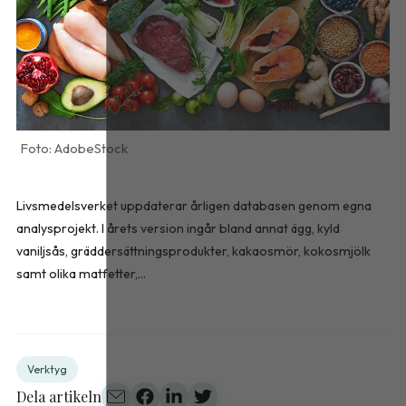
AdobeStock
Livsmedelsverket uppdaterar årligen databasen genom egna
analysprojekt. I årets version ingår bland annat ägg, kyld
vaniljsås, gräddersättningsprodukter, kakaosmör, kokosmjölk
samt olika matfetter,...
Verktyg
Dela artikeln