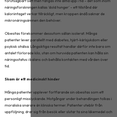
förutsägbart sätt men fångas inte alltid upp i tid – det som inom
näringsforskningen kallas 'dold hunger' – ett tillstånd där
kaloriintaget verkar tillräckligt, men kroppen ändå saknar de
mikronäringsämnen den behöver.
Obesitas förekommer dessutom sällan isolerat. Många
patienter lever parallellt med diabetes, hjärt-kärlsjukdom eller
psykisk ohälsa. Långsiktiga resultat handlar därför inte bara om
antalet förlorade kilo, utan om huruvida patienten kan hålla sin
näringsstatus i balans och behålla kontakten med vården över
tid.
Skam är ett medicinskt hinder
Många patienter upplever fortfarande sin obesitas som ett
personligt misslyckande. Motgångar under behandlingen tolkas i
moraliska snarare än kliniska termer. Patienter uteblir från
uppföljning, drar sig från besök eller slutar ta sina läkemedel och