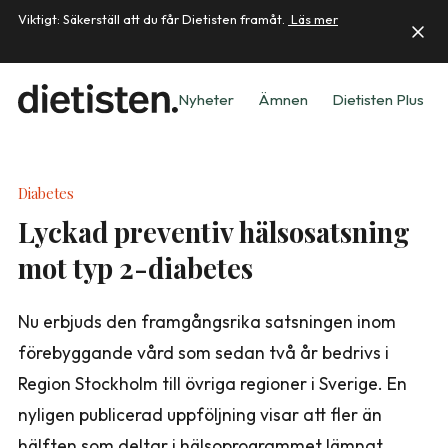
Viktigt: Säkerställ att du får Dietisten framåt.
Läs mer
Nyheter
Ämnen
Dietisten Plus
Diabetes
Lyckad preventiv hälsosatsning
mot typ 2-diabetes
Nu erbjuds den framgångsrika satsningen inom
förebyggande vård som sedan två år bedrivs i
Region Stockholm till övriga regioner i Sverige. En
nyligen publicerad uppföljning visar att fler än
hälften som deltar i hälsoprogrammet lämnat