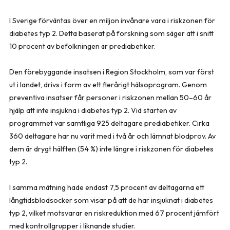
I Sverige förväntas över en miljon invånare vara i riskzonen för
diabetes typ 2. Detta baserat på forskning som säger att i snitt
10 procent av befolkningen är prediabetiker.
Den förebyggande insatsen i Region Stockholm, som var först
ut i landet, drivs i form av ett flerårigt hälsoprogram. Genom
preventiva insatser får personer i riskzonen mellan 50–60 år
hjälp att inte insjukna i diabetes typ 2. Vid starten av
programmet var samtliga 925 deltagare prediabetiker. Cirka
360 deltagare har nu varit med i två år och lämnat blodprov. Av
dem är drygt hälften (54 %) inte längre i riskzonen för diabetes
typ 2.
I samma mätning hade endast 7,5 procent av deltagarna ett
långtidsblodsocker som visar på att de har insjuknat i diabetes
typ 2, vilket motsvarar en riskreduktion med 67 procent jämfört
med kontrollgrupper i liknande studier.