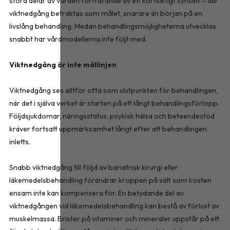
stora delar av vården fortfarande av ett kortsiktigt synsätt – där
viktnedgång betraktas som målet, snarare än början på en
livslång behandling. Medan behandlingsmöjligheterna utvecklas
snabbt har vårdmodellerna inte följt med.
Viktnedgång är inte mållinjen
Viktnedgång ses alltför ofta som slutpunkten för behandlingen,
när det i själva verket är starten på ett långt behandlingsförlopp.
Följdsjukdomar, näringsstatus, psykisk hälsa och beteendestöd
kräver fortsatt uppmärksamhet långt efter att behandlingen
inletts.
Snabb viktnedgång till följd av bariatrisk kirurgi eller
läkemedelsbehandling förändrar kroppen på sätt som kosten
ensam inte kan kompensera för. En betydande del av
viktnedgången vid läkemedelsbehandling kan bestå av förlust av
muskelmassa. Brister på vitaminer och mineraler uppstår på ett