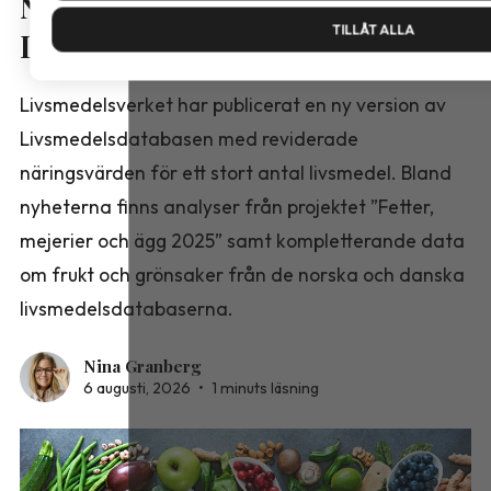
Nya näringsvärden i
TILLÅT ALLA
Livsmedelsdatabasen
Livsmedelsverket har publicerat en ny version av
Livsmedelsdatabasen med reviderade
näringsvärden för ett stort antal livsmedel. Bland
nyheterna finns analyser från projektet ”Fetter,
mejerier och ägg 2025” samt kompletterande data
om frukt och grönsaker från de norska och danska
livsmedelsdatabaserna.
Nina Granberg
6 augusti, 2026
•
1 minuts läsning