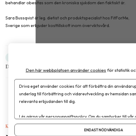
behandlar obesitas som den kroniska sjukdom den faktiskt är.
Sara Bussqvist är leg. dietist och produktspecialist hos FitForMe,
Sverige som erbjuder kosttillskott inom överviktsvård.
Obesitas
Debatt
Dela artikeln
Den här webbplatsen använder cookies
för statistik 
Driva eget använder cookies för att förbättra din användarup
underlag till förbättring och vidareutveckling av hemsidan sa
relevanta erbjudanden till dig.
Läs gärna vår
personuppgiftspolicy
. Om du samtycker till vår
Om du vill ändra ditt val i efterhand hittar du den möjligheten 
Kalkyler & Verktyg
ENDAST NÖDVÄNDIGA