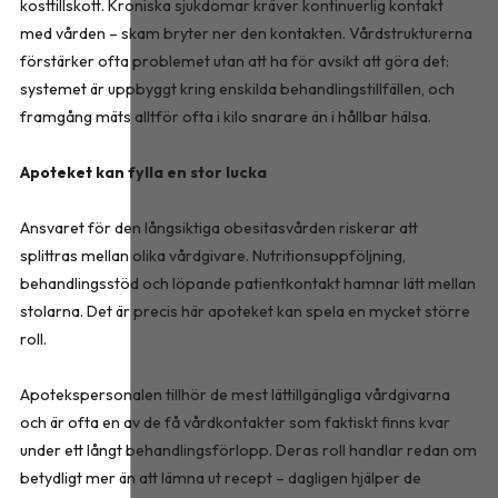
kosttillskott. Kroniska sjukdomar kräver kontinuerlig kontakt
med vården – skam bryter ner den kontakten. Vårdstrukturerna
förstärker ofta problemet utan att ha för avsikt att göra det:
systemet är uppbyggt kring enskilda behandlingstillfällen, och
framgång mäts alltför ofta i kilo snarare än i hållbar hälsa.
Apoteket kan fylla en stor lucka
Ansvaret för den långsiktiga obesitasvården riskerar att
splittras mellan olika vårdgivare. Nutritionsuppföljning,
behandlingsstöd och löpande patientkontakt hamnar lätt mellan
stolarna. Det är precis här apoteket kan spela en mycket större
roll.
Apotekspersonalen tillhör de mest lättillgängliga vårdgivarna
och är ofta en av de få vårdkontakter som faktiskt finns kvar
under ett långt behandlingsförlopp. Deras roll handlar redan om
betydligt mer än att lämna ut recept – dagligen hjälper de