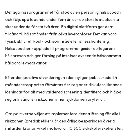
Deltagarna i programmet får stöd av en personlig hälsocoach
och följs upp löpande under fem år, där de största insatserna
sker under de första två åren. En digital plattform ger dem
tillgång till hälsotjänster från olika leverantörer. Det kan vara
fysisk aktivitet, kost- och sömnråd eller stresshantering.
Hälsocoacher kopplade till programmet guidar deltagaren i
hälsoresan och ger förslag på insatser avseende hälsosamma
hållbara levnadsvanor.
Efter den positiva utvärderingen i den nyligen publicerade 24-
månadersrapporten förväntas fler regioner diskutera liknande
lösningar för att med validerad screening identifiera och hjälpa
regioninvånare i riskzonen innan sjukdomen bryter ut.
Om politikerna väljer att implementera denna lösning för alla i
riskzonen (prediabetiker), är den årliga besparingen över 6
miljarder kronor vilket motsvarar 10 300 sjukskötersketjänster.