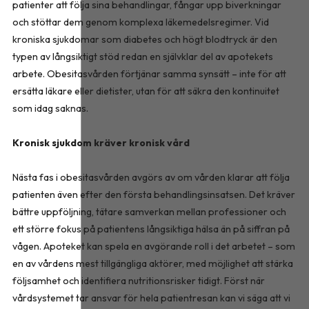
patienter att följa sina behandlingar, fångar upp biverkningar
och stöttar dem genom komplexa läkemedelsregimer. Vid
kroniska sjukdomar som diabetes och högt blodtryck är den
typen av långsiktigt stöd redan en självklar del av apotekets
arbete. Obesitasvården förtjänar samma synsätt – inte för att
ersätta läkare eller dietister, utan för att säkra den kontinuitet
som idag saknas.
Kronisk sjukdom kräver kronisk vård
Nästa fas i obesitasvården avgörs av om vården klarar att följa
patienten även efter den första behandlingsinsatsen. Det kräver
bättre uppföljning, tätare samverkan mellan professioner och
ett större fokus på patientens långsiktiga hälsa än på siffran på
vågen. Apoteket kan spela en avgörande roll i det arbetet – som
en av vårdens mest tillgängliga aktörer, med möjlighet att stärka
följsamhet och identifiera nutritionsrisker tidigt. Först när
vårdsystemet tar ansvar för hela patientresan kan vi säga att vi