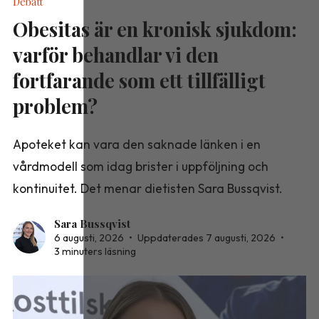
Debatt
Obesitas är en kronisk sjukdom:
varför behandlar vi den
fortfarande som ett tillfälligt
problem?
Apoteket kan vara den saknade länken i en
vårdmodell som idag brister i uppföljning och
kontinuitet. Det menar dietisten Sara Bussqvist.
Sara Bussqvist
6 augusti, 2026
•
Uppdaterades 7 augusti, 2026
•
3 minuters läsning