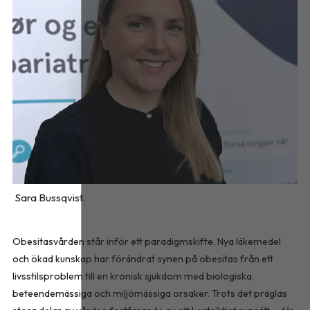
Sara Bussqvist.
Obesitasvården står inför ett paradigmskifte. Nya läkemedel
och ökad kunskap har förändrat synen på obesitas från ett
livsstilsproblem till en kronisk sjukdom med biologiska,
beteendemässiga och miljömässiga orsaker. Trots det präglas