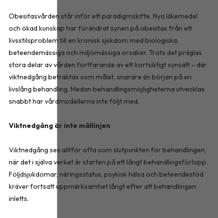
Obesitasvården står inför ett paradigmskifte. Nya läkemedel
och ökad kunskap har förändrat synen på obesitas från ett
livsstilsproblem till en kronisk sjukdom med biologiska,
beteendemässiga och miljömässiga orsaker. Trots det präglas
stora delar av vården fortfarande av ett kortsiktigt synsätt – där
viktnedgång betraktas som målet, snarare än början på en
livslång behandling. Medan behandlingsmöjligheterna utvecklas
snabbt har vårdmodellerna inte följt med.
Viktnedgång är inte mållinjen
Viktnedgång ses alltför ofta som slutpunkten för behandlingen,
när det i själva verket är starten på ett långt behandlingsförlopp.
Följdsjukdomar, näringsstatus, psykisk hälsa och beteendestöd
kräver fortsatt uppmärksamhet långt efter att behandlingen
inletts.