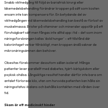
Snabb viktnedgång till följd av bariatrisk kirurgi eller
läkemedelsbehandling förändrar kroppen på sätt som kosten
ensam inte kan kompensera för. En betydande del av
viktnedgången vid läkemedelsbehandling kan bestå av förlust av
muskelmassa. Brister på vitaminer och mineraler uppstår på ett
förutsägbart sätt men fångas inte alltid upp i tid – det som inom
näringsforskningen kallas 'dold hunger' – ett tillstånd där
kaloriintaget verkar tillräckligt, men kroppen ändå saknar de
mikronäringsämnen den behöver.
Obesitas förekommer dessutom sällan isolerat. Många
patienter lever parallellt med diabetes, hjärt-kärlsjukdom eller
psykisk ohälsa. Långsiktiga resultat handlar därför inte bara om
antalet förlorade kilo, utan om huruvida patienten kan hålla sin
näringsstatus i balans och behålla kontakten med vården över
tid.
Skam är ett medicinskt hinder