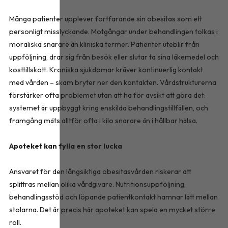
Många patienter upplever fortfarande sin obesitas som ett
personligt misslyckande. Motgångar under behandlingen tolkas i
moraliska snarare än kliniska termer. Patienter uteblir från
uppföljning, drar sig från besök eller slutar ta sina läkemedel och
kosttillskott. Kroniska sjukdomar kräver kontinuerlig kontakt
med vården – skam bryter ner den kontakten. Vårdstrukturerna
förstärker ofta problemet utan att ha för avsikt att göra det:
systemet är uppbyggt kring enskilda behandlingstillfällen, och
framgång mäts alltför ofta i kilo snarare än i hållbar hälsa.
Apoteket kan fylla en stor lucka
Ansvaret för den långsiktiga obesitasvården riskerar att
splittras mellan olika vårdgivare. Nutritionsuppföljning,
behandlingsstöd och löpande patientkontakt hamnar lätt mellan
stolarna. Det är precis här apoteket kan spela en mycket större
roll.