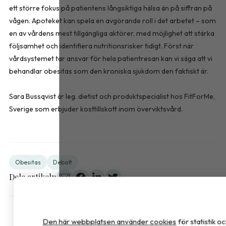
ett större fokus på patientens långsiktiga hälsa än på siffran på
vågen. Apoteket kan spela en avgörande roll i det arbetet – som
en av vårdens mest tillgängliga aktörer, med möjlighet att stärka
följsamhet och identifiera nutritionsrisker tidigt. Först när
vårdsystemet tar ansvar för hela patientresan kan vi säga att vi
behandlar obesitas som den kroniska sjukdom den faktiskt är.
Sara Bussqvist är leg. dietist och produktspecialist hos FitForMe,
Sverige som erbjuder kosttillskott inom överviktsvård.
Obesitas
Debatt
Dela artikeln
Den här webbplatsen använder cookies
för statistik 