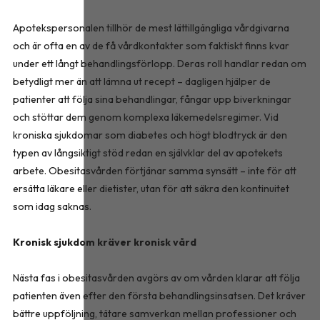
Apotekspersonalen tillhör de mest lättillgängliga vårdgivarna
och är ofta en av de få vårdkontakter som faktiskt finns kvar
under ett långt behandlingsförlopp. Deras roll handlar redan om
betydligt mer än att lämna ut recept – dagligen hjälper de
patienter att följa sina behandlingar, fångar upp biverkningar
och stöttar dem genom komplexa läkemedelsregimer. Vid
kroniska sjukdomar som diabetes och högt blodtryck är den
typen av långsiktigt stöd redan en självklar del av apotekets
arbete. Obesitasvården förtjänar samma synsätt – inte för att
ersätta läkare eller dietister, utan för att säkra den kontinuitet
som idag saknas.
Kronisk sjukdom kräver kronisk vård
Nästa fas i obesitasvården avgörs av om vården klarar att följa
patienten även efter den första behandlingsinsatsen. Det kräver
bättre uppföljning, tätare samverkan mellan professioner och