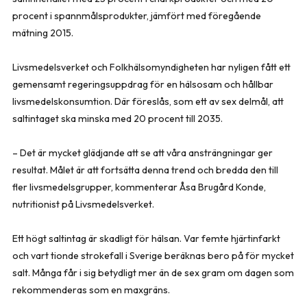
procent i spannmålsprodukter, jämfört med föregående
mätning 2015.
Livsmedelsverket och Folkhälsomyndigheten har nyligen fått ett
gemensamt regeringsuppdrag för en hälsosam och hållbar
livsmedelskonsumtion. Där föreslås, som ett av sex delmål, att
saltintaget ska minska med 20 procent till 2035.
– Det är mycket glädjande att se att våra ansträngningar ger
resultat. Målet är att fortsätta denna trend och bredda den till
fler livsmedelsgrupper, kommenterar Åsa Brugård Konde,
nutritionist på Livsmedelsverket.
Ett högt saltintag är skadligt för hälsan. Var femte hjärtinfarkt
och vart tionde strokefall i Sverige beräknas bero på för mycket
salt. Många får i sig betydligt mer än de sex gram om dagen som
rekommenderas som en maxgräns.