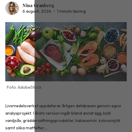
Nina Granberg
6 augusti, 2026
•
1 minuts läsning
AdobeStock
Livsmedelsverket uppdaterar årligen databasen genom egna
analysprojekt. I årets version ingår bland annat ägg, kyld
vaniljsås, gräddersättningsprodukter, kakaosmör, kokosmjölk
samt olika matfetter,...