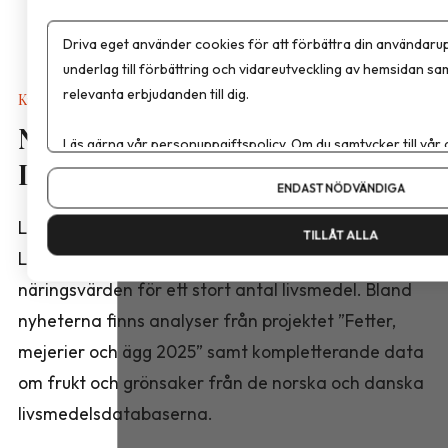
Driva eget använder cookies för att förbättra din användarup
underlag till förbättring och vidareutveckling av hemsidan sa
relevanta erbjudanden till dig.
Kalkyler & Verktyg
Nya näringsvärden i
Läs gärna vår
personuppgiftspolicy
. Om du samtycker till vår
Livsmedelsdatabasen
Om du vill ändra ditt val i efterhand hittar du den möjligheten 
ENDAST NÖDVÄNDIGA
Livsmedelsverket har publicerat en ny version av
TILLÅT ALLA
Livsmedelsdatabasen med reviderade
näringsvärden för ett stort antal livsmedel. Bland
nyheterna finns analyser från projektet ”Fetter,
mejerier och ägg 2025” samt kompletterande data
om frukt och grönsaker från de norska och danska
livsmedelsdatabaserna.