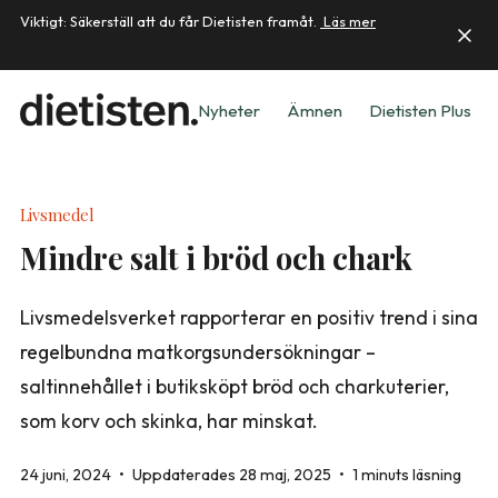
Viktigt: Säkerställ att du får Dietisten framåt.
Läs mer
Nyheter
Ämnen
Dietisten Plus
Livsmedel
Mindre salt i bröd och chark
Livsmedelsverket rapporterar en positiv trend i sina
regelbundna matkorgsundersökningar –
saltinnehållet i butiksköpt bröd och charkuterier,
som korv och skinka, har minskat.
24 juni, 2024
•
Uppdaterades 28 maj, 2025
•
1 minuts läsning