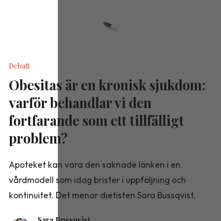
Debatt
Obesitas är en kronisk sjukdom:
varför behandlar vi den
fortfarande som ett tillfälligt
problem?
Apoteket kan vara den saknade länken i en
vårdmodell som idag brister i uppföljning och
kontinuitet. Det menar dietisten Sara Bussqvist.
Sara Bussqvist