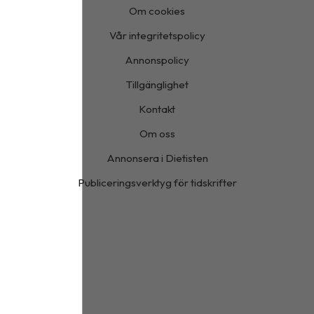
Om cookies
Vår integritetspolicy
Annonspolicy
Tillgänglighet
Kontakt
Om oss
Annonsera i Dietisten
Publiceringsverktyg för tidskrifter