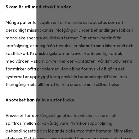
Skam är ett medicinskt hinder
Många patienter upplever fortfarande sin obesitas som ett
personligt misslyckande. Motgångar under behandlingen tolkas i
moraliska snarare än kliniska termer. Patienter uteblir från
uppföljning, drar sig från besök eller slutar ta sina läkemedel och
kosttillskott. Kroniska sjukdomar kräver kontinuerlig kontakt
med vården – skam bryter ner den kontakten. Vårdstrukturerna
förstärker ofta problemet utan att ha för avsikt att göra det:
systemet är uppbyggt kring enskilda behandlingstillfällen, och
framgång mäts alltför ofta i kilo snarare än i hållbar hälsa.
Apoteket kan fylla en stor lucka
Ansvaret för den långsiktiga obesitasvården riskerar att
splittras mellan olika vårdgivare. Nutritionsuppföljning,
behandlingsstöd och löpande patientkontakt hamnar lätt mellan
stolarna. Det är precis här apoteket kan spela en mycket större