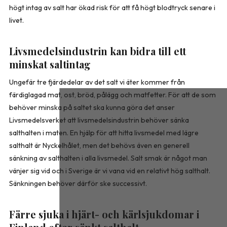
högt intag av salt har ökad risk för att få högt blodtryck senare i
livet.
Livsmedelsindustrin kan bidra till ett
minskat saltintag
Ungefär tre fjärdedelar av det salt vi äter kommer från
färdiglagad mat, ost, bröd, pålägg och matfetter. För att de som
behöver minska på saltet ska kunna göra det anser
Livsmedelsverket att livsmedelsindustrin behöver sänka
salthalten i maten. En hjälp för att hitta livsmedel med lägre
salthalt är Nyckelhålet, men det behövs även en generell
sänkning av salthalten i alla livsmedel. Salt smak är något man
vänjer sig vid och i Sverige är vi vana vid en relativt hög salthalt.
Sänkningen behöver därför ske successivt.
Färre sjuka i hjärt- och kärlsjukdomar i