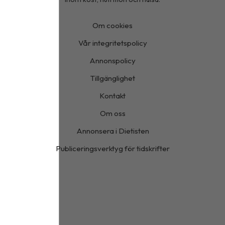
Om cookies
Vår integritetspolicy
Annonspolicy
Tillgänglighet
Kontakt
Om oss
Annonsera i Dietisten
Publiceringsverktyg för tidskrifter