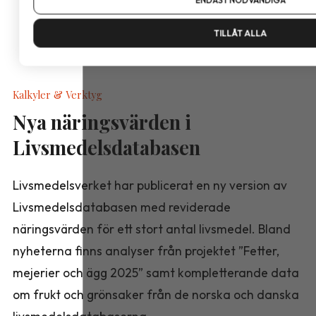
ENDAST NÖDVÄNDIGA
TILLÅT ALLA
Kalkyler & Verktyg
Nya näringsvärden i
Livsmedelsdatabasen
Livsmedelsverket har publicerat en ny version av
Livsmedelsdatabasen med reviderade
näringsvärden för ett stort antal livsmedel. Bland
nyheterna finns analyser från projektet ”Fetter,
mejerier och ägg 2025” samt kompletterande data
om frukt och grönsaker från de norska och danska