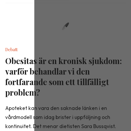
Debatt
Obesitas är en kronisk sjukdom:
varför behandlar vi den
fortfarande som ett tillfälligt
problem?
Apoteket kan vara den saknade länken i en
vårdmodell som idag brister i uppföljning och
kontinuitet. Det menar dietisten Sara Bussqvist.