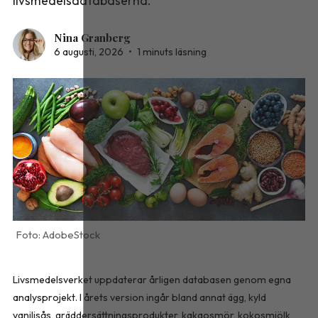
livsmedelsdatabaserna.
Nina Granberg
6 augusti, 2026
•
1 minuts läsning
AdobeStock
Livsmedelsverket uppdaterar årligen databasen genom egna
analysprojekt. I årets version ingår bland annat ägg, kyld
vaniljsås, gräddersättningsprodukter, kakaosmör, kokosmjölk