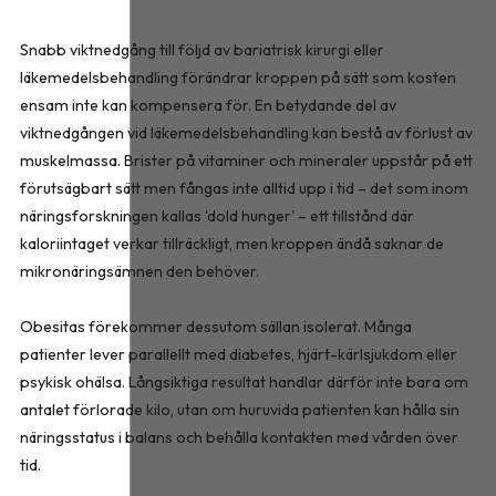
Snabb viktnedgång till följd av bariatrisk kirurgi eller
läkemedelsbehandling förändrar kroppen på sätt som kosten
ensam inte kan kompensera för. En betydande del av
viktnedgången vid läkemedelsbehandling kan bestå av förlust av
muskelmassa. Brister på vitaminer och mineraler uppstår på ett
förutsägbart sätt men fångas inte alltid upp i tid – det som inom
näringsforskningen kallas 'dold hunger' – ett tillstånd där
kaloriintaget verkar tillräckligt, men kroppen ändå saknar de
mikronäringsämnen den behöver.
Obesitas förekommer dessutom sällan isolerat. Många
patienter lever parallellt med diabetes, hjärt-kärlsjukdom eller
psykisk ohälsa. Långsiktiga resultat handlar därför inte bara om
antalet förlorade kilo, utan om huruvida patienten kan hålla sin
näringsstatus i balans och behålla kontakten med vården över
tid.