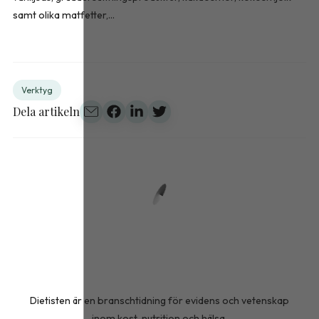
samt olika matfetter,...
Verktyg
Dela artikeln
Dietisten är en branschtidning för evidens och vetenskap
inom kost, nutrition och hälsa.