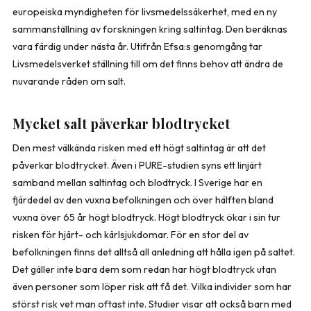
europeiska myndigheten för livsmedelssäkerhet, med en ny
sammanställning av forskningen kring saltintag. Den beräknas
vara färdig under nästa år. Utifrån Efsa:s genomgång tar
Livsmedelsverket ställning till om det finns behov att ändra de
nuvarande råden om salt.
Mycket salt påverkar blodtrycket
Den mest välkända risken med ett högt saltintag är att det
påverkar blodtrycket. Även i PURE-studien syns ett linjärt
samband mellan saltintag och blodtryck. I Sverige har en
fjärdedel av den vuxna befolkningen och över hälften bland
vuxna över 65 år högt blodtryck. Högt blodtryck ökar i sin tur
risken för hjärt- och kärlsjukdomar. För en stor del av
befolkningen finns det alltså all anledning att hålla igen på saltet.
Det gäller inte bara dem som redan har högt blodtryck utan
även personer som löper risk att få det. Vilka individer som har
störst risk vet man oftast inte. Studier visar att också barn med