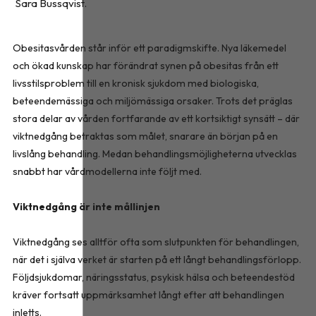
Sara Bussqvist.
Obesitasvården står inför ett paradigmskifte. Nya läkemedel
och ökad kunskap har förändrat synen på obesitas från ett
livsstilsproblem till en kronisk sjukdom med biologiska,
beteendemässiga och miljömässiga orsaker. Trots det präglas
stora delar av vården fortfarande av ett kortsiktigt synsätt – där
viktnedgång betraktas som målet, snarare än början på en
livslång behandling. Medan behandlingsmöjligheterna utvecklas
snabbt har vårdmodellerna inte följt med.
Viktnedgång är inte mållinjen
Viktnedgång ses alltför ofta som slutpunkten för behandlingen,
när det i själva verket är starten på ett långt behandlingsförlopp.
Följdsjukdomar, näringsstatus, psykisk hälsa och beteendestöd
kräver fortsatt uppmärksamhet långt efter att behandlingen
inletts.