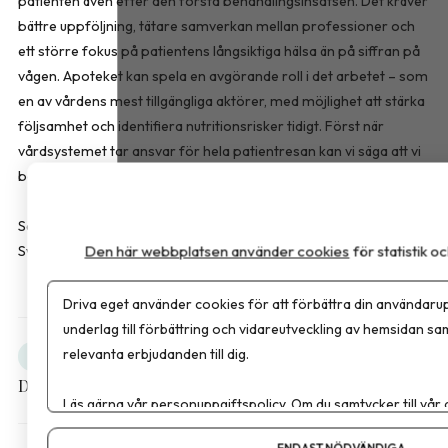
patienten även efter den första behandlingsinsatsen. Det kräver
bättre uppföljning, tätare samverkan mellan professioner och
ett större fokus på patientens långsiktiga hälsa än på siffran på
vågen. Apoteket kan spela en avgörande roll i det arbetet – som
en av vårdens mest tillgängliga aktörer, med möjlighet att stärka
följsamhet och identifiera nutritionsrisker tidigt. Först när
vårdsystemet tar ansvar för hela patientresan kan vi säga att vi
behandlar obesitas som den kroniska sjukdom den faktiskt är.
Sara Bussqvist är leg. dietist och produktspecialist hos FitForMe,
Den här webbplatsen använder cookies
för statistik 
Sverige som erbjuder kosttillskott inom överviktsvård.
Driva eget använder cookies för att förbättra din användarup
underlag till förbättring och vidareutveckling av hemsidan sa
relevanta erbjudanden till dig.
Obesitas
Debatt
Dela artikeln
Läs gärna vår
personuppgiftspolicy
. Om du samtycker till vår
Om du vill ändra ditt val i efterhand hittar du den möjligheten 