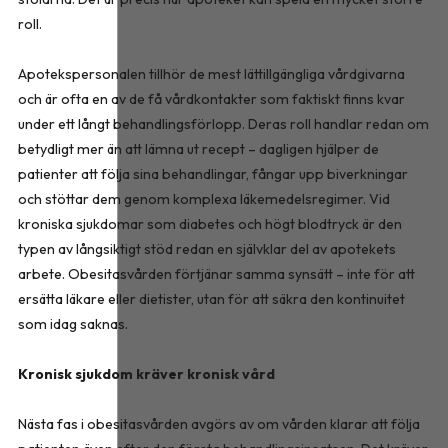
roll.
Apotekspersonalen tillhör de mest lättillgängliga vårdgivarna
och är ofta en av de få vårdkontakter som faktiskt finns kvar
under ett långt behandlingsförlopp. Deras roll handlar redan om
betydligt mer än att lämna ut recept – dagligen hjälper de
patienter att följa sina behandlingar, fångar upp biverkningar
och stöttar dem genom komplexa läkemedelsregimer. Vid
kroniska sjukdomar som diabetes och högt blodtryck är den
typen av långsiktigt stöd redan en självklar del av apotekets
arbete. Obesitasvården förtjänar samma synsätt – inte för att
ersätta läkare eller dietister, utan för att säkra den kontinuitet
som idag saknas.
Kronisk sjukdom kräver kronisk vård
Nästa fas i obesitasvården avgörs av om vården klarar att följa