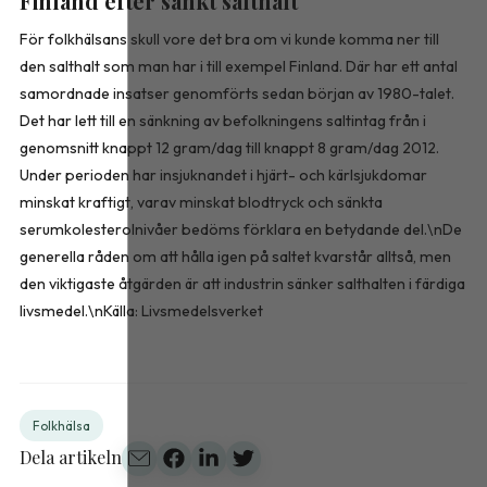
Finland efter sänkt salthalt
För folkhälsans skull vore det bra om vi kunde komma ner till
den salthalt som man har i till exempel Finland. Där har ett antal
samordnade insatser genomförts sedan början av 1980-talet.
Det har lett till en sänkning av befolkningens saltintag från i
genomsnitt knappt 12 gram/dag till knappt 8 gram/dag 2012.
Under perioden har insjuknandet i hjärt- och kärlsjukdomar
minskat kraftigt, varav minskat blodtryck och sänkta
serumkolesterolnivåer bedöms förklara en betydande del.\nDe
generella råden om att hålla igen på saltet kvarstår alltså, men
den viktigaste åtgärden är att industrin sänker salthalten i färdiga
livsmedel.\nKälla: Livsmedelsverket
Folkhälsa
Dela artikeln