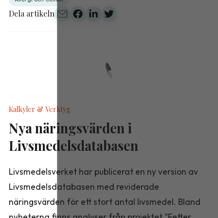
Dela artikeln
Kalkyler & Verktyg
Nya näringsvärden i
Livsmedelsdatabasen
Livsmedelsverket har publicerat en ny version av
Livsmedelsdatabasen med reviderade
näringsvärden för ett stort antal livsmedel. Bland
nyheterna finns analyser från projektet ”Fetter,