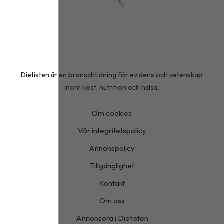
Dietisten är en branschtidning för evidens och vetenskap
inom kost, nutrition och hälsa.
Om cookies
Vår integritetspolicy
Annonspolicy
Tillgänglighet
Kontakt
Om oss
Annonsera i Dietisten