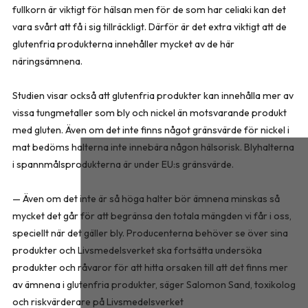
fullkorn är viktigt för hälsan men för de som har celiaki kan det
vara svårt att få i sig tillräckligt. Därför är det extra viktigt att de
glutenfria produkterna innehåller mycket av de här
näringsämnena.
Studien visar också att glutenfria produkter kan innehålla mer av
vissa tungmetaller som bly och nickel än motsvarande produkt
med gluten. Även om det inte finns något gränsvärde för nickel i
mat bedöms halterna inte innebära någon hälsorisk. Blyhalterna
i spannmålsprodukterna är under EU:s gränsvärde.
— Även om det inte är så höga halter bör ämnena minskas så
mycket det går för att begränsa den totala mängden vi får i oss,
speciellt när det gäller bly. Producenterna behöver se över sina
produkter och Livsmedelsverket ska fortsätta undersöka
produkter och råvaror för att hitta orsaken till att det finns mer
av ämnena i glutenfria produkter, säger Salomon Sand, toxikolog
och riskvärderare på Livsmedelsverket