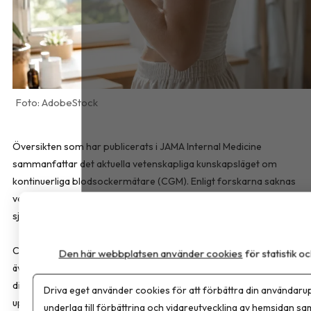
AdobeStock
Översikten som har publicerats i
JAMA Internal Medicine
sammanfattar det aktuella vetenskapliga kunskapsläget om
kontinuerliga blodsockermätare (CGM). Enligt forskarna saknas
vetenskapligt stöd för att tekniken förbättrar hälsan eller förebygg
sjukdom hos personer utan diabetes.
CGM utvecklades för personer med typ 1-diabetes och används i d
Den här webbplatsen använder cookies
för statistik 
även av många med typ 2-diabetes. För personer med typ 2-
diabetes kan tekniken underlätta behandlingen, minska behovet av
Driva eget använder cookies för att förbättra din användarup
upprepade fingerstick och ge en mindre förbättring av
underlag till förbättring och vidareutveckling av hemsidan sa