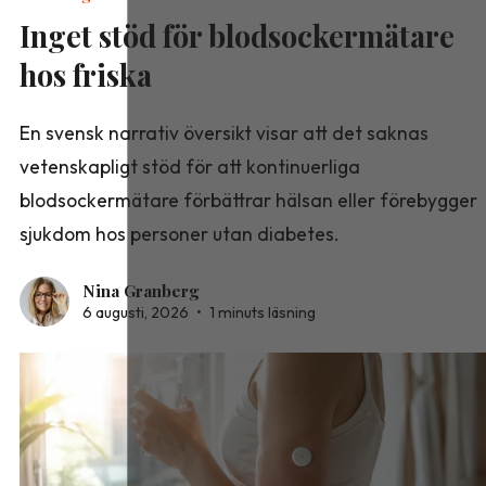
Inget stöd för blodsockermätare
hos friska
En svensk narrativ översikt visar att det saknas
vetenskapligt stöd för att kontinuerliga
blodsockermätare förbättrar hälsan eller förebygger
sjukdom hos personer utan diabetes.
Nina Granberg
6 augusti, 2026
•
1 minuts läsning