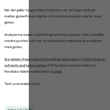
När det gäller tungmetallen kadmium var det ingen skillnad
mellan glutenfria produkter och motsvarande produkter med
gluten.
Analyserna visade också att glutenfria produkter ofta innehåller
mindre protein och mer av kolhydraten stärkelse än produkter
med gluten.
Are gluten-free products a healthier alternative? A pilot study on
nutrients and heavy metals​
(På Nordiska ministerrådet och
Nordiska rådets webbplats)\n
Celiaki
Text: Livsmedelsverket
Allergi och Celiaki