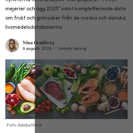
mejerier och ägg 2025” samt kompletterande data
om frukt och grönsaker från de norska och danska
livsmedelsdatabaserna.
Nina Granberg
6 augusti, 2026
•
1 minuts läsning
AdobeStock