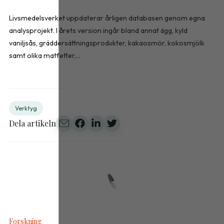
Livsmedelsverket uppdaterar årligen databasen genom egna
analysprojekt. I årets version ingår bland annat ägg, kyld
vaniljsås, gräddersättningsprodukter, kakaosmör, kokosmjölk
samt olika matfetter,...
Verktyg
Dela artikeln
Forskning