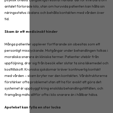
psykisk ohälsa. Långsiktiga resultat handlar därför inte bara om
antalet förlorade kilo, utan om huruvida patienten kan hålla sin
näringsstatus i balans och behålla kontakten med vården över
tid.
Skam är ett medicinskt hinder
Många patienter upplever fortfarande sin obesitas som ett
personligt misslyckande. Motgångar under behandlingen tolkas i
moraliska snarare än kliniska termer. Patienter uteblir från
uppföljning, drar sig från besök eller slutar ta sina läkemedel och
kosttillskott. Kroniska sjukdomar kräver kontinuerlig kontakt
med vården – skam bryter ner den kontakten. Vårdstrukturerna
förstärker ofta problemet utan att ha för avsikt att göra det:
systemet är uppbyggt kring enskilda behandlingstillfällen, och
framgång mäts alltför ofta i kilo snarare än i hållbar hälsa.
Apoteket kan fylla en stor lucka