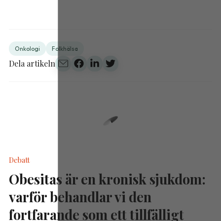
Onkologi
Folkhälsa
Dela artikeln
Debatt
Obesitas är en kronisk sjukdom:
varför behandlar vi den
fortfarande som ett tillfälligt