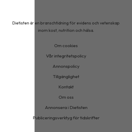
Dietisten är en branschtidning för evidens och vetenskap
inom kost, nutrition och hälsa.
Om cookies
Vår integritetspolicy
Annonspolicy
Tillgänglighet
Kontakt
Om oss
Annonsera i Dietisten
Publiceringsverktyg för tidskrifter