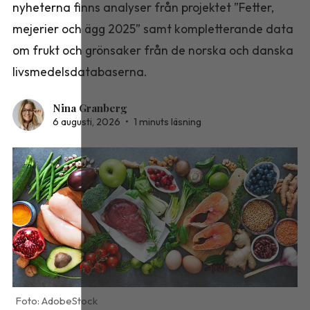
nyheterna finns analyser från projektet ”Fetter,
mejerier och ägg 2025” samt kompletterande data
om frukt och grönsaker från de norska och danska
livsmedelsdatabaserna.
Nina Granberg
6 augusti, 2026
•
1 minuts läsning
AdobeStock