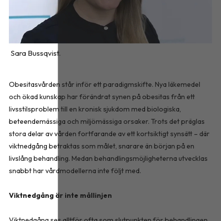
Sara Bussqvist.
Obesitasvården står inför ett paradigmskifte. Nya läkemedel
och ökad kunskap har förändrat synen på obesitas från ett
livsstilsproblem till en kronisk sjukdom med biologiska,
beteendemässiga och miljömässiga orsaker. Trots det präglas
stora delar av vården fortfarande av ett kortsiktigt synsätt – där
viktnedgång betraktas som målet, snarare än början på en
livslång behandling. Medan behandlingsmöjligheterna utvecklas
snabbt har vårdmodellerna inte följt med.
Viktnedgång är inte mållinjen
Viktnedgång ses alltför ofta som slutpunkten för behandlingen,