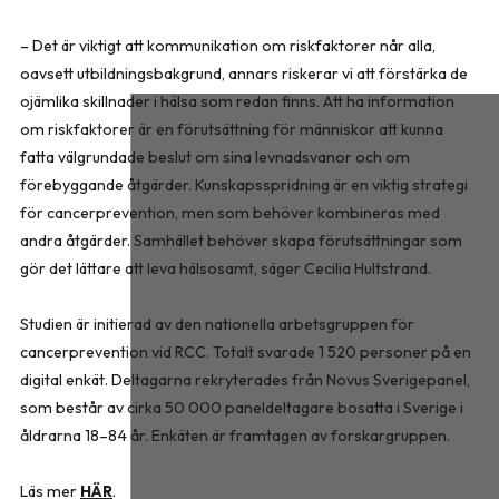
– Det är viktigt att kommunikation om riskfaktorer når alla,
oavsett utbildningsbakgrund, annars riskerar vi att förstärka de
ojämlika skillnader i hälsa som redan finns. Att ha information
om riskfaktorer är en förutsättning för människor att kunna
fatta välgrundade beslut om sina levnadsvanor och om
förebyggande åtgärder. Kunskapsspridning är en viktig strategi
för cancerprevention, men som behöver kombineras med
andra åtgärder. Samhället behöver skapa förutsättningar som
gör det lättare att leva hälsosamt, säger Cecilia Hultstrand.
Studien är initierad av den nationella arbetsgruppen för
cancerprevention vid RCC. Totalt svarade 1 520 personer på en
digital enkät. Deltagarna rekryterades från Novus Sverigepanel,
som består av cirka 50 000 paneldeltagare bosatta i Sverige i
åldrarna 18–84 år. Enkäten är framtagen av forskargruppen.
Läs mer
HÄR
.