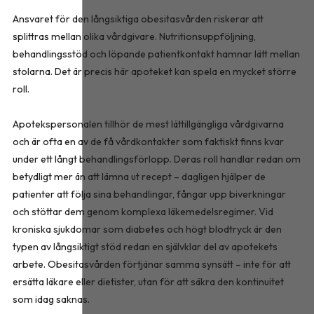
Ansvaret för den långsiktiga obesitasvården riskerar att
splittras mellan olika vårdgivare. Nutritionsuppföljning,
behandlingsstöd och löpande patientkontakt hamnar lätt mellan
stolarna. Det är precis här apoteket kan spela en mycket större
roll.
Apotekspersonalen tillhör de mest lättillgängliga vårdgivarna
och är ofta en av de få vårdkontakter som faktiskt finns kvar
under ett långt behandlingsförlopp. Deras roll handlar redan om
betydligt mer än att lämna ut recept – dagligen hjälper de
patienter att följa sina behandlingar, fångar upp biverkningar
och stöttar dem genom komplexa läkemedelsregimer. Vid
kroniska sjukdomar som diabetes och högt blodtryck är den
typen av långsiktigt stöd redan en självklar del av apotekets
arbete. Obesitasvården förtjänar samma synsätt – inte för att
ersätta läkare eller dietister, utan för att säkra den kontinuitet
som idag saknas.