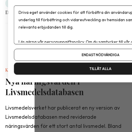
Obesitas
Debatt
Dela artikeln
Driva eget använder cookies för att förbättra din användarup
underlag till förbättring och vidareutveckling av hemsidan sa
relevanta erbjudanden till dig.
Läs gärna vår
personuppgiftspolicy
. Om du samtycker till vår
Om du vill ändra ditt val i efterhand hittar du den möjligheten 
ENDAST NÖDVÄNDIGA
TILLÅT ALLA
Kalkyler & Verktyg
Nya näringsvärden i
Livsmedelsdatabasen
Livsmedelsverket har publicerat en ny version av
Livsmedelsdatabasen med reviderade
näringsvärden för ett stort antal livsmedel. Bland