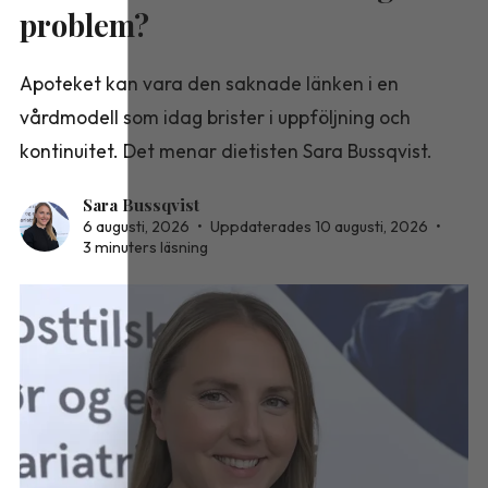
problem?
Apoteket kan vara den saknade länken i en
vårdmodell som idag brister i uppföljning och
kontinuitet. Det menar dietisten Sara Bussqvist.
Sara Bussqvist
6 augusti, 2026
•
Uppdaterades 10 augusti, 2026
•
3 minuters läsning