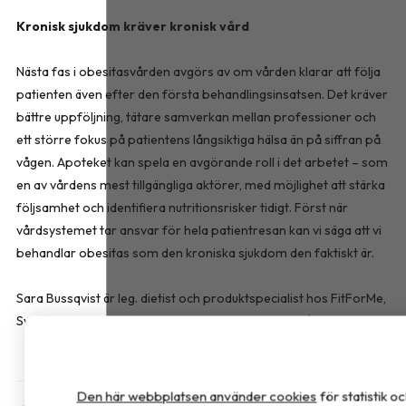
Kronisk sjukdom kräver kronisk vård
Nästa fas i obesitasvården avgörs av om vården klarar att följa
patienten även efter den första behandlingsinsatsen. Det kräver
bättre uppföljning, tätare samverkan mellan professioner och
ett större fokus på patientens långsiktiga hälsa än på siffran på
vågen. Apoteket kan spela en avgörande roll i det arbetet – som
en av vårdens mest tillgängliga aktörer, med möjlighet att stärka
följsamhet och identifiera nutritionsrisker tidigt. Först när
vårdsystemet tar ansvar för hela patientresan kan vi säga att vi
behandlar obesitas som den kroniska sjukdom den faktiskt är.
Sara Bussqvist är leg. dietist och produktspecialist hos FitForMe,
Sverige som erbjuder kosttillskott inom överviktsvård.
Den här webbplatsen använder cookies
för statistik 