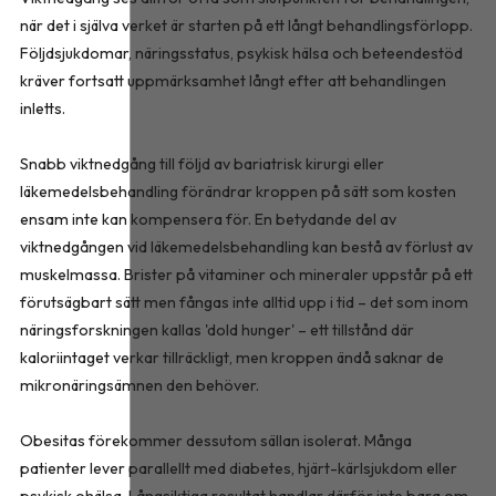
när det i själva verket är starten på ett långt behandlingsförlopp.
Följdsjukdomar, näringsstatus, psykisk hälsa och beteendestöd
kräver fortsatt uppmärksamhet långt efter att behandlingen
inletts.
Snabb viktnedgång till följd av bariatrisk kirurgi eller
läkemedelsbehandling förändrar kroppen på sätt som kosten
ensam inte kan kompensera för. En betydande del av
viktnedgången vid läkemedelsbehandling kan bestå av förlust av
muskelmassa. Brister på vitaminer och mineraler uppstår på ett
förutsägbart sätt men fångas inte alltid upp i tid – det som inom
näringsforskningen kallas 'dold hunger' – ett tillstånd där
kaloriintaget verkar tillräckligt, men kroppen ändå saknar de
mikronäringsämnen den behöver.
Obesitas förekommer dessutom sällan isolerat. Många
patienter lever parallellt med diabetes, hjärt-kärlsjukdom eller