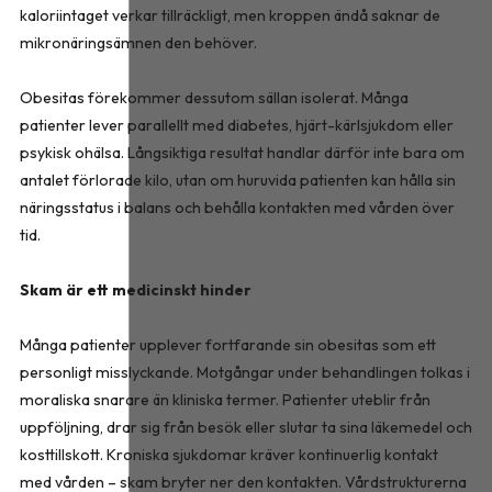
kaloriintaget verkar tillräckligt, men kroppen ändå saknar de
mikronäringsämnen den behöver.
Obesitas förekommer dessutom sällan isolerat. Många
patienter lever parallellt med diabetes, hjärt-kärlsjukdom eller
psykisk ohälsa. Långsiktiga resultat handlar därför inte bara om
antalet förlorade kilo, utan om huruvida patienten kan hålla sin
näringsstatus i balans och behålla kontakten med vården över
tid.
Skam är ett medicinskt hinder
Många patienter upplever fortfarande sin obesitas som ett
personligt misslyckande. Motgångar under behandlingen tolkas i
moraliska snarare än kliniska termer. Patienter uteblir från
uppföljning, drar sig från besök eller slutar ta sina läkemedel och
kosttillskott. Kroniska sjukdomar kräver kontinuerlig kontakt
med vården – skam bryter ner den kontakten. Vårdstrukturerna