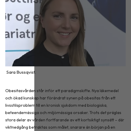
Sara Bussqvist.
Obesitasvården står inför ett paradigmskifte. Nya läkemedel
och ökad kunskap har förändrat synen på obesitas från ett
livsstilsproblem till en kronisk sjukdom med biologiska,
beteendemässiga och miljömässiga orsaker. Trots det präglas
stora delar av vården fortfarande av ett kortsiktigt synsätt – där
viktnedgång betraktas som målet, snarare än början på en