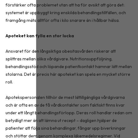
förstärker ofta problemet utan att ha för avsikt att göra det:
systemet är uppbyggt kring enskilda behandlingstillfällen, och
framgång mäts alltför ofta i kilo snarare än i hållbar hälsa.
Apoteket kan fylla en stor lucka
Ansvaret för den långsiktiga obesitasvården riskerar att
splittras mellan olika vårdgivare. Nutritionsuppföljning,
behandlingsstöd och löpande patientkontakt hamnar lätt mellan
stolarna. Det är precis här apoteket kan spela en mycket större
roll.
Apotekspersonalen tillhör de mest lättillgängliga vårdgivarna
och är ofta en av de få vårdkontakter som faktiskt finns kvar
under ett långt behandlingsförlopp. Deras roll handlar redan om
betydligt mer än att lämna ut recept – dagligen hjälper de
patienter att följa sina behandlingar, fångar upp biverkningar
och stöttar dem genom komplexa läkemedelsregimer. Vid