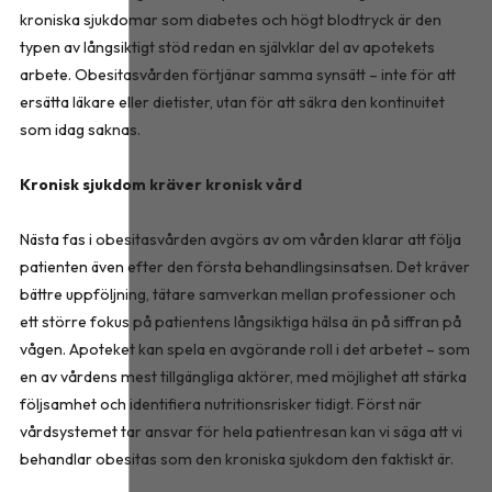
kroniska sjukdomar som diabetes och högt blodtryck är den
typen av långsiktigt stöd redan en självklar del av apotekets
arbete. Obesitasvården förtjänar samma synsätt – inte för att
ersätta läkare eller dietister, utan för att säkra den kontinuitet
som idag saknas.
Kronisk sjukdom kräver kronisk vård
Nästa fas i obesitasvården avgörs av om vården klarar att följa
patienten även efter den första behandlingsinsatsen. Det kräver
bättre uppföljning, tätare samverkan mellan professioner och
ett större fokus på patientens långsiktiga hälsa än på siffran på
vågen. Apoteket kan spela en avgörande roll i det arbetet – som
en av vårdens mest tillgängliga aktörer, med möjlighet att stärka
följsamhet och identifiera nutritionsrisker tidigt. Först när
vårdsystemet tar ansvar för hela patientresan kan vi säga att vi
behandlar obesitas som den kroniska sjukdom den faktiskt är.