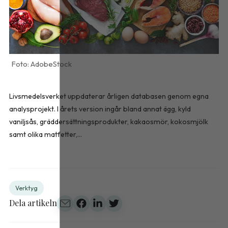
AdobeStock
Livsmedelsverket uppdaterar årligen databasen genom egna
analysprojekt. I årets version ingår bland annat ägg, kyld
vaniljsås, gräddersättningsprodukter, kakaosmör, kokosmjölk
samt olika matfetter,...
Verktyg
Dela artikeln