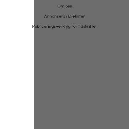
Om oss
Annonsera i Dietisten
Publiceringsverktyg för tidskrifter