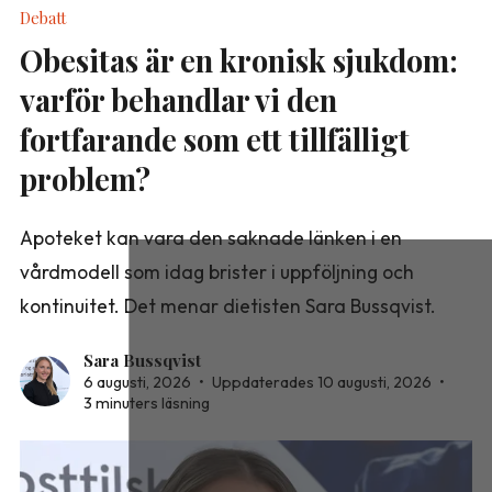
Debatt
Obesitas är en kronisk sjukdom:
varför behandlar vi den
fortfarande som ett tillfälligt
problem?
Apoteket kan vara den saknade länken i en
vårdmodell som idag brister i uppföljning och
kontinuitet. Det menar dietisten Sara Bussqvist.
Sara Bussqvist
6 augusti, 2026
•
Uppdaterades 10 augusti, 2026
•
3 minuters läsning