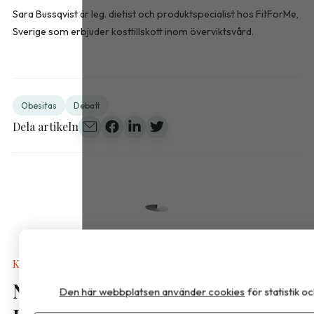
Sara Bussqvist är leg. dietist och produktspecialist hos FitForMe,
Sverige som erbjuder kosttillskott inom överviktsvård.
Obesitas
Debatt
Dela artikeln
Kalkyler & Verktyg
Nya näringsvärden i
Den här webbplatsen använder cookies
för statistik 