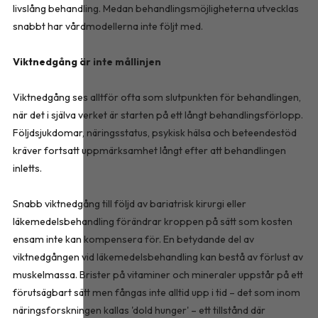
livslång behandling. Medan behandlingsmöjligheterna utvecklas
snabbt har vårdmodellerna inte följt med.
Viktnedgång är inte mållinjen
Viktnedgång ses alltför ofta som slutpunkten för behandlingen,
när det i själva verket är starten på ett långt behandlingsförlopp.
Följdsjukdomar, näringsstatus, psykisk hälsa och beteendestöd
kräver fortsatt uppmärksamhet långt efter att behandlingen
inletts.
Snabb viktnedgång till följd av bariatrisk kirurgi eller
läkemedelsbehandling förändrar kroppen på sätt som kosten
ensam inte kan kompensera för. En betydande del av
viktnedgången vid läkemedelsbehandling kan bestå av förlust av
muskelmassa. Brister på vitaminer och mineraler uppstår på ett
förutsägbart sätt men fångas inte alltid upp i tid – det som inom
näringsforskningen kallas 'dold hunger' – ett tillstånd där