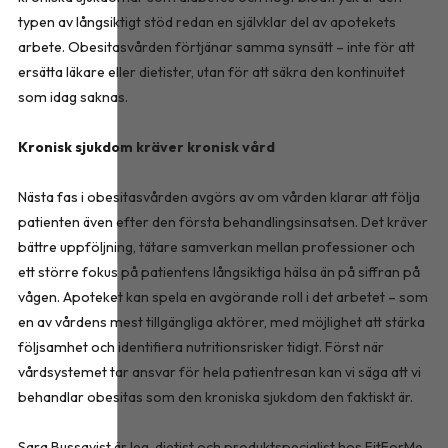
typen av långsiktigt stöd redan en självklar del av apotekets
arbete. Obesitasvården förtjänar samma synsätt – inte för att
ersätta läkare eller dietister, utan för att säkra den kontinuitet
som idag saknas.
Kronisk sjukdom kräver kronisk vård
Nästa fas i obesitasvården avgörs av om vården klarar att följa
patienten även efter den första behandlingsinsatsen. Det kräver
bättre uppföljning, tätare samverkan mellan professioner och
ett större fokus på patientens långsiktiga hälsa än på siffran på
vågen. Apoteket kan spela en avgörande roll i det arbetet – som
en av vårdens mest tillgängliga aktörer, med möjlighet att stärka
följsamhet och identifiera nutritionsrisker tidigt. Först när
vårdsystemet tar ansvar för hela patientresan kan vi säga att vi
behandlar obesitas som den kroniska sjukdom den faktiskt är.
Sara Bussqvist är leg. dietist och produktspecialist hos FitForMe,