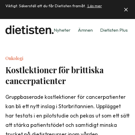
Viktigt: Säkerställ att du får Dietisten framåt.
Läs mer
Nyheter
Ämnen
Dietisten Plus
Onkologi
Kostlektioner för brittiska
cancerpatienter
Gruppbaserade kostlektioner för cancerpatienter
kan bli ett nytt inslag i Storbritannien. Upplägget
har testats i en pilotstudie och pekas ut som ett sätt
att stärka patientstödet och samtidigt minska
trycket på dietistresurser inom vården.