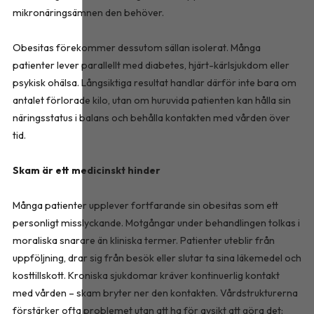
mikronäringsämnen den behöver.
Obesitas förekommer dessutom sällan isolerat. Många
patienter lever parallellt med diabetes, hjärt-kärlsjukdom eller
psykisk ohälsa. Långsiktiga resultat handlar därför inte bara om
antalet förlorade kilo, utan om huruvida patienten kan hålla sin
näringsstatus i balans och behålla kontakten med vården över
tid.
Skam är ett medicinskt hinder
Många patienter upplever fortfarande sin obesitas som ett
personligt misslyckande. Motgångar under behandlingen tolkas i
moraliska snarare än kliniska termer. Patienter uteblir från
uppföljning, drar sig från besök eller slutar ta sina läkemedel och
kosttillskott. Kroniska sjukdomar kräver kontinuerlig kontakt
med vården – skam bryter ner den kontakten. Vårdstrukturerna
förstärker ofta problemet utan att ha för avsikt att göra det: