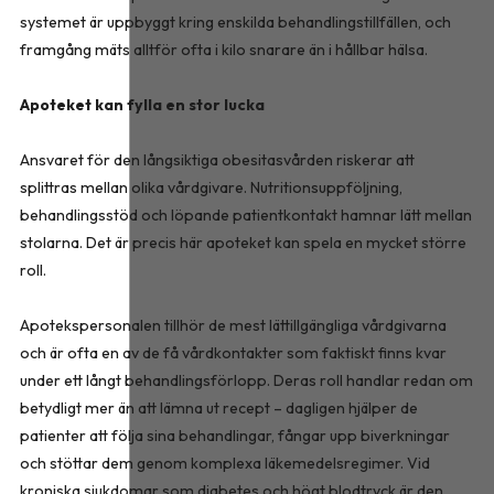
systemet är uppbyggt kring enskilda behandlingstillfällen, och
framgång mäts alltför ofta i kilo snarare än i hållbar hälsa.
Apoteket kan fylla en stor lucka
Ansvaret för den långsiktiga obesitasvården riskerar att
splittras mellan olika vårdgivare. Nutritionsuppföljning,
behandlingsstöd och löpande patientkontakt hamnar lätt mellan
stolarna. Det är precis här apoteket kan spela en mycket större
roll.
Apotekspersonalen tillhör de mest lättillgängliga vårdgivarna
och är ofta en av de få vårdkontakter som faktiskt finns kvar
under ett långt behandlingsförlopp. Deras roll handlar redan om
betydligt mer än att lämna ut recept – dagligen hjälper de
patienter att följa sina behandlingar, fångar upp biverkningar
och stöttar dem genom komplexa läkemedelsregimer. Vid
kroniska sjukdomar som diabetes och högt blodtryck är den