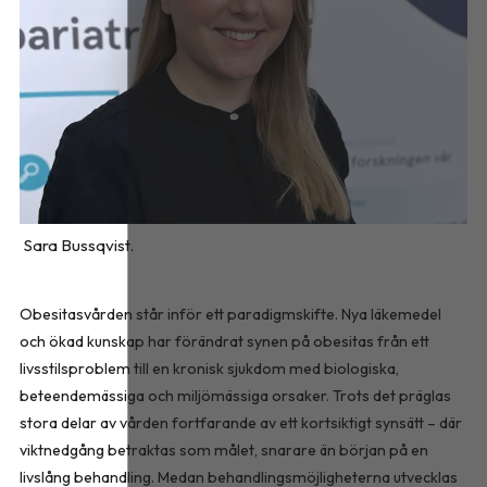
Sara Bussqvist.
Obesitasvården står inför ett paradigmskifte. Nya läkemedel
och ökad kunskap har förändrat synen på obesitas från ett
livsstilsproblem till en kronisk sjukdom med biologiska,
beteendemässiga och miljömässiga orsaker. Trots det präglas
stora delar av vården fortfarande av ett kortsiktigt synsätt – där
viktnedgång betraktas som målet, snarare än början på en
livslång behandling. Medan behandlingsmöjligheterna utvecklas