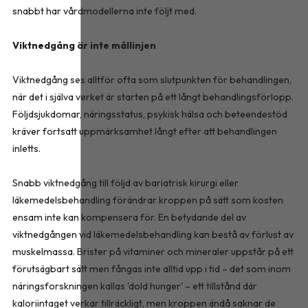
snabbt har vårdmodellerna inte följt med.
Viktnedgång är inte mållinjen
Viktnedgång ses alltför ofta som slutpunkten för behandlingen,
när det i själva verket är starten på ett långt behandlingsförlopp.
Följdsjukdomar, näringsstatus, psykisk hälsa och beteendestöd
kräver fortsatt uppmärksamhet långt efter att behandlingen
inletts.
Snabb viktnedgång till följd av bariatrisk kirurgi eller
läkemedelsbehandling förändrar kroppen på sätt som kosten
ensam inte kan kompensera för. En betydande del av
viktnedgången vid läkemedelsbehandling kan bestå av förlust av
muskelmassa. Brister på vitaminer och mineraler uppstår på ett
förutsägbart sätt men fångas inte alltid upp i tid – det som inom
näringsforskningen kallas 'dold hunger' – ett tillstånd där
kaloriintaget verkar tillräckligt, men kroppen ändå saknar de