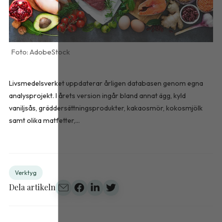
AdobeStock
Livsmedelsverket uppdaterar årligen databasen genom egna
analysprojekt. I årets version ingår bland annat ägg, kyld
vaniljsås, gräddersättningsprodukter, kakaosmör, kokosmjölk
samt olika matfetter,...
Verktyg
Dela artikeln