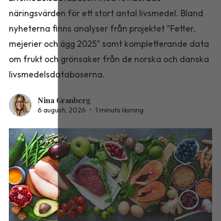
näringsvärden för ett stort antal livsmedel. Bland
nyheterna finns analyser från projektet ”Fetter,
mejerier och ägg 2025” samt kompletterande data
om frukt och grönsaker från de norska och danska
livsmedelsdatabaserna.
Nina Granberg
6 augusti, 2026
•
1 minuts läsning