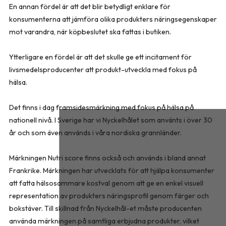
En annan fördel är att det blir betydligt enklare för
konsumenterna att jämföra olika produkters näringsegenskaper
mot varandra, när köpbeslutet ska fattas i butiken.
Ytterligare en fördel är att det skulle ge ett incitament för
livsmedelsproducenter att produkt-utveckla med fokus på
hälsa.
Det finns i dag framsidesmärkning med fokus på hälsa på
nationell nivå. I Sverige har vi Nyckelhålet som använts i över 30
år och som även används i våra nordiska grannländer.
Märkningen Nutri score finns också och används i bland annat
Frankrike. Märkningen har utvecklats för att hjälpa konsumenter
att fatta hälsosammare kostval genom att ge en enkel visuell
representation av produkters näringsprofil genom färger och
bokstäver. Till skillnad från Nyckelhål-et måste producenten
använda märkningen på samtliga erbjudna produkter, vilket