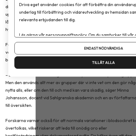
Driva eget använder cookies för att förbättra din användarup
diabetes kan tekniken underlätta behandlingen, minska behovet av
underlag till förbättring och vidareutveckling av hemsidan sa
upprepade fingerstick och ge en mindre förbättring av
relevanta erbjudanden till dig.
långtidsblodsockret, särskilt hos personer med ökad risk för
hypoglykemi.
Läs gärna vår
personuppgiftspolicy
. Om du samtycker till vår
Om du vill ändra ditt val i efterhand hittar du den möjligheten 
För personer utan diabetes fann forskarna däremot inget
ENDAST NÖDVÄNDIGA
vetenskapligt stöd för att kontinuerlig blodsockermätning leder till
bättre hälsa eller förebygger sjukdom.
TILLÅT ALLA
– Det här är en teknik som gör enorm nytta för vissa patientgruppe
Men den används allt mer av grupper där vi inte vet om den gör nå
nytta alls, eller om den till och med kan vara skadlig, säger Minna
Johansson, docent vid Sahlgrenska akademin och en av författarn
till översikten.
Forskarna varnar också för att normala variationer i blodsockret k
övertolkas, vilket riskerar att leda till onödig oro eller
kostförändringar utan dokumenterad nytta. De lyfter även att den