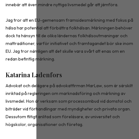
innebär att även mindre nyttiga livsmedel går att jämföra.
Jag tror att en EU-gemensam framsidesmärkning med fokus på
hälsa har potential att förbättra folkhälsan. Märkningen behöver
dock ta hänsyn till de olika ländernas folkhälsoutmaningar och
mattraditioner, varför initiativet och framtagandet bör ske inom
EU. Jag tror nämligen att det skulle vara svårt att enas om en
redan befintlig märkning.
Katarina Ladenfors
Advokat och delägare på advokatfirman MarLaw, som är särskilt
inriktad på regleringen om marknadsföring och märkning av
livsmedel. Hon är verksam som processombud vid domstol och
biträder vid förhandlingar med myndigheter och privata organ.
Dessutom flitigt anlitad som föreläsare, av universitet och
högskolor, organisationer och företag.