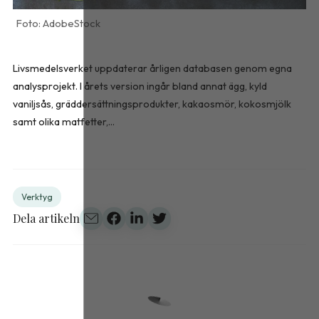
AdobeStock
Livsmedelsverket uppdaterar årligen databasen genom egna
analysprojekt. I årets version ingår bland annat ägg, kyld
vaniljsås, gräddersättningsprodukter, kakaosmör, kokosmjölk
samt olika matfetter,...
Verktyg
Dela artikeln