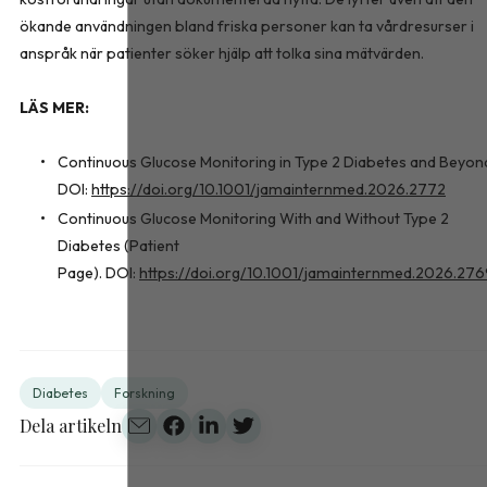
ökande användningen bland friska personer kan ta vårdresurser i
anspråk när patienter söker hjälp att tolka sina mätvärden.
LÄS MER:
Continuous Glucose Monitoring in Type 2 Diabetes and Beyon
DOI:
https://doi.org/10.1001/jamainternmed.2026.2772
Continuous Glucose Monitoring With and Without Type 2
Diabetes (Patient
Page). DOI:
https://doi.org/10.1001/jamainternmed.2026.27
Diabetes
Forskning
Dela artikeln