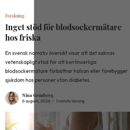
Forskning
Inget stöd för blodsockermätare
hos friska
En svensk narrativ översikt visar att det saknas
vetenskapligt stöd för att kontinuerliga
blodsockermätare förbättrar hälsan eller förebygger
sjukdom hos personer utan diabetes.
Nina Granberg
6 augusti, 2026
•
1 minuts läsning