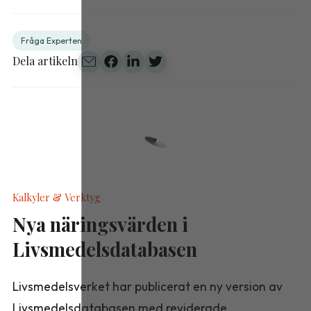
Fråga Experten
Dela artikeln
Kalkyler & Verktyg
Nya näringsvärden i
Livsmedelsdatabasen
Livsmedelsverket har publicerat en ny version av
Livsmedelsdatabasen med reviderade