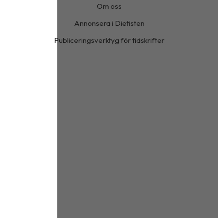
Om oss
Annonsera i Dietisten
Publiceringsverktyg för tidskrifter