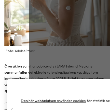
AdobeStock
Översikten som har publicerats i
JAMA Internal Medicine
sammanfattar det aktuella vetenskapliga kunskapsläget om
kontinuerliga blodsockermätare (CGM). Enligt forskarna saknas
vetenskapligt stöd för att tekniken förbättrar hälsan eller förebygg
sjukdom hos personer utan diabetes.
Den här webbplatsen använder cookies
för statistik 
CGM utvecklades för personer med typ 1-diabetes och används i d
även av många med typ 2-diabetes. För personer med typ 2-