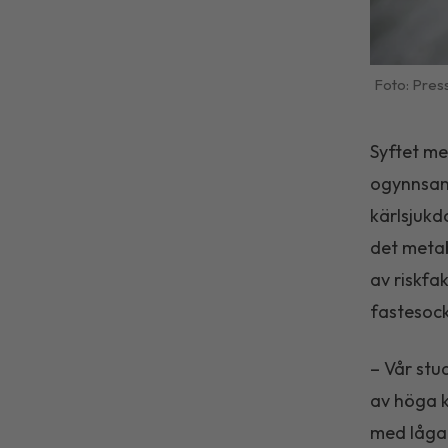
Press
Syftet me
ogynnsam
kärlsjukd
det metab
av riskfa
fastesock
– Vår stu
av höga k
med låga 