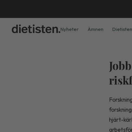
Nyheter
Ämnen
Dietisten
Jobb
risk
Forsknin
forskning
hjärt-kär
arbetsför