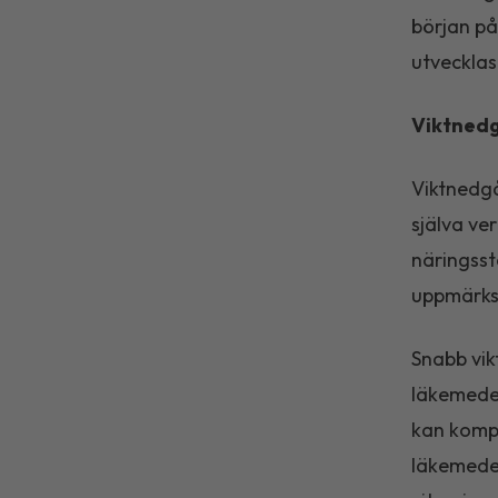
början på
utvecklas
Viktnedg
Viktnedgå
själva ve
näringsst
uppmärksa
Snabb vikt
läkemedel
kan kompe
läkemedel