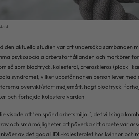
bild
d den aktuella studien var att undersöka sambanden m
ma psykosociala arbetsförhållanden och markörer för 
om så som blodtryck, kolesterol, ateroskleros (plack i kä
ola syndromet, vilket uppstår när en person lever med 
ktorerna övervikt/stort midjemått, högt blodtryck, förhö
er och förhöjda kolesterolvärden.
die visade att ”en spänd arbetsmiljö ”, det vill säga kom
rav och små möjligheter att påverka sitt arbete var ass
nivåer av det goda HDL-kolesterolet hos kvinnor och 