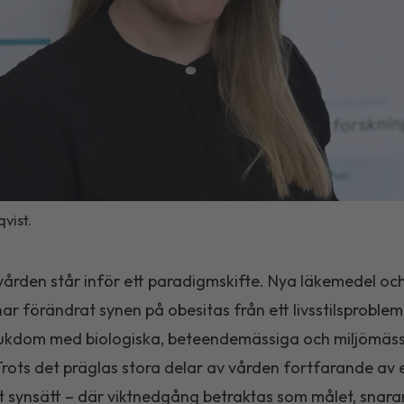
vist.
ården står inför ett paradigmskifte. Nya läkemedel oc
ar förändrat synen på obesitas från ett livsstilsproblem t
jukdom med biologiska, beteendemässiga och miljömäs
Trots det präglas stora delar av vården fortfarande av 
gt synsätt – där viktnedgång betraktas som målet, snara