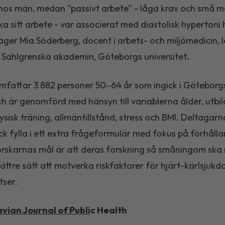
os män, medan ”passivt arbete” - låga krav och små mö
ka sitt arbete - var associerat med diastolisk hypertoni
säger Mia Söderberg, docent i arbets- och miljömedicin, 
 Sahlgrenska akademin, Göteborgs universitet
.
mfattar 3 882 personer 50‒64 år som ingick i Göteborg
h är genomförd med hänsyn till variablerna ålder, utbil
ysisk träning, allmäntillstånd, stress och BMI. Deltagarna
ick fylla i ett extra frågeformulär med fokus på förhål
orskarnas mål är att deras forskning så småningom ska r
ättre sätt att motverka riskfaktorer för hjärt-kärlsjuk
tser.
vian Journal of Publi
c Health