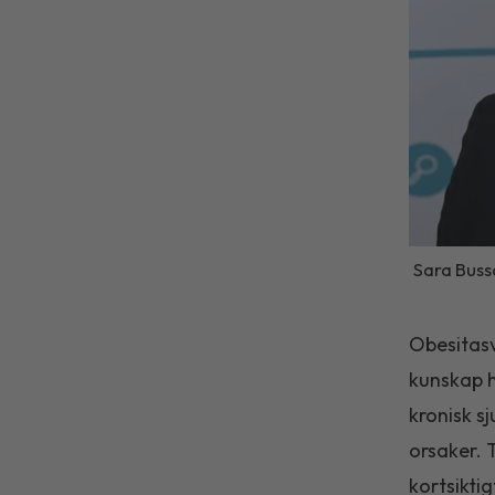
Sara Bussq
Obesitasv
kunskap h
kronisk s
orsaker. 
kortsikti