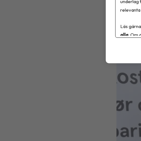
underlag t
Apoteket
relevanta 
i uppfölj
Läs gärna
alla
. Om d
Sa
6 