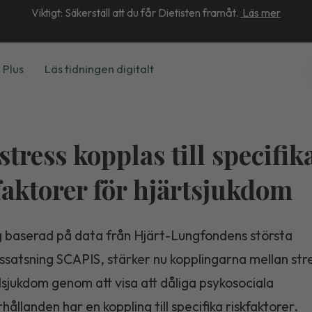
Viktigt: Säkerställ att du får Dietisten framåt.
Läs mer
 Plus
Läs tidningen digitalt
stress kopplas till specifik
faktorer för hjärtsjukdom
g baserad på data från Hjärt-Lungfondens största
ssatsning SCAPIS, stärker nu kopplingarna mellan str
lsjukdom genom att visa att dåliga psykosociala
hållanden har en koppling till specifika riskfaktorer.