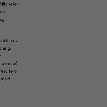
jligheter
 hos
leg
sdelen av
dning,
 i
landena på
esultera i
dom på