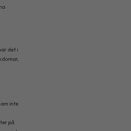
rna
är det i
ukdomar,
sam inte
ter på