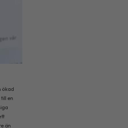
h ökad
ill en
siga
ett
re än