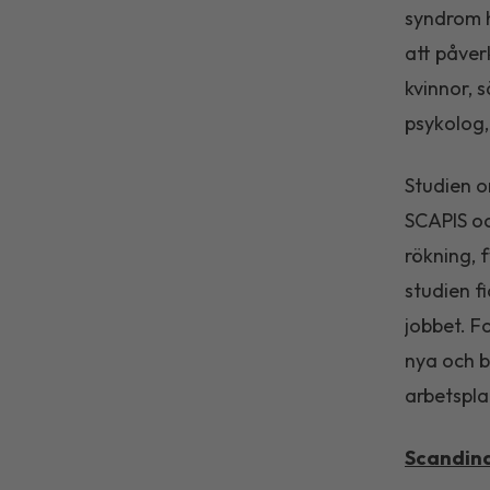
syndrom h
att påver
kvinnor, 
psykolog,
Studien o
SCAPIS oc
rökning, f
studien f
jobbet. F
nya och b
arbetspla
Scandina