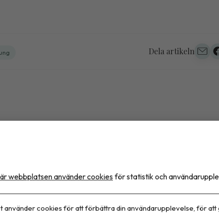
Dela artikeln
lung
itas är en kronisk sjukdo
ör behandlar vi den fortfa
är webbplatsen använder cookies
för statistik och användarupple
ett tillfälligt problem?
t använder cookies för att förbättra din användarupplevelse, för att