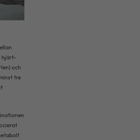
ellan
hjärt-
rlen) och
minst tre
jt
binationen
ocierat
metabolt