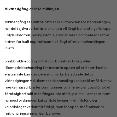
Viktnedgång är inte mållinjen
Viktnedgång ses alltför ofta som slutpunkten för behandlingen,
när det i själva verket är starten på ett långt behandlingsförlopp.
Följdsjukdomar, näringsstatus, psykisk hälsa och beteendestöd
kräver fortsatt uppmärksamhet långt efter att behandlingen
inletts.
Snabb viktnedgång till följd av bariatrisk kirurgi eller
läkemedelsbehandling förändrar kroppen på sätt som kosten
ensam inte kan kompensera för. En betydande del av
viktnedgången vid läkemedelsbehandling kan bestå av förlust av
muskelmassa. Brister på vitaminer och mineraler uppstår på ett
förutsägbart sätt men fångas inte alltid upp i tid – det som inom
näringsforskningen kallas 'dold hunger' – ett tillstånd där
kaloriintaget verkar tillräckligt, men kroppen ändå saknar de
mikronäringsämnen den behöver.