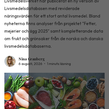
Livsmedelsverket har publicerat en ny version av
Livsmedelsdatabasen med reviderade
näringsvärden för ett stort antal livsmedel. Bland
nyheterna finns analyser från projektet ”Fetter,
mejerier och ägg 2025” samt kompletterande data
om frukt och grönsaker från de norska och danska
livsmedelsdatabaserna.
Nina Granberg
6 augusti, 2026
•
1 minuts läsning