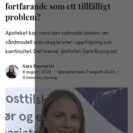
fortfarande som ett tillfälligt
problem?
Apoteket kan vara den saknade länken i en
vårdmodell som idag brister i uppföljning och
kontinuitet. Det menar dietisten Sara Bussqvist.
Sara Bussqvist
6 augusti, 2026
•
Uppdaterades 7 augusti, 2026
•
3 minuters läsning