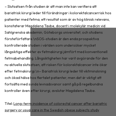
– Slutsatsen från studien är att man inte kan verifiera att
bariatrisk kirurgi leder till förändringar i kolorektalcancerrisk hos
patienter med fetma, ett resultat som är av hög klinisk relevans,
konstaterar Magdalena Taube, docent i molekylär medicin vid
Sahlgrenska akademin, Göteborgs universitet, och studiens
försteförfattare.\nSOS-studien är den enda prospektiva
kontrollerade studien i världen som undersöker mycket
långsiktiga effekter av fetmakirurgi jämfört med konventionell
fetmabehandling. Långsiktigheten har varit avgörande för den
nu aktuella slutsatsen, att risken för kolorektalcancer inte ökar
efter fetmakirurgi.\n– Bariatrisk kirurgi leder till viktminskning
och ökad hälsa hos flertalet patienter, men det är viktigt att
fortsätta med sunda levnadsvanor samt gå på regelbundna
kontroller även efter kirurgi, avslutar Magdalena Taube.
Titel:
Long-term incidence of colorectal cancer after bariatric
surgery or usual care in the Swedish obese subjects study