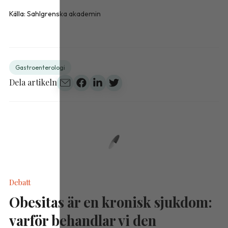
Källa: Sahlgrenska akademin
Gastroenterologi
Dela artikeln
Debatt
Obesitas är en kronisk sjukdom:
varför behandlar vi den