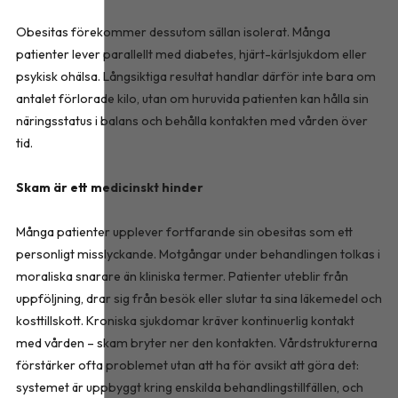
Obesitas förekommer dessutom sällan isolerat. Många
patienter lever parallellt med diabetes, hjärt-kärlsjukdom eller
psykisk ohälsa. Långsiktiga resultat handlar därför inte bara om
antalet förlorade kilo, utan om huruvida patienten kan hålla sin
näringsstatus i balans och behålla kontakten med vården över
tid.
Skam är ett medicinskt hinder
Många patienter upplever fortfarande sin obesitas som ett
personligt misslyckande. Motgångar under behandlingen tolkas i
moraliska snarare än kliniska termer. Patienter uteblir från
uppföljning, drar sig från besök eller slutar ta sina läkemedel och
kosttillskott. Kroniska sjukdomar kräver kontinuerlig kontakt
med vården – skam bryter ner den kontakten. Vårdstrukturerna
förstärker ofta problemet utan att ha för avsikt att göra det:
systemet är uppbyggt kring enskilda behandlingstillfällen, och