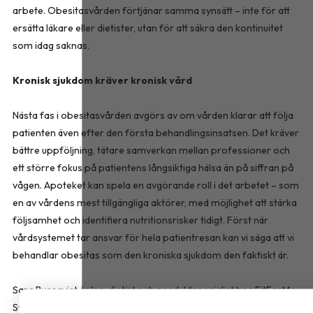
arbete. Obesitasvården förtjänar samma synsätt – inte för att
ersätta läkare eller dietister, utan för att säkra den kontinuitet
som idag saknas.
Kronisk sjukdom kräver kronisk vård
Nästa fas i obesitasvården avgörs av om vården klarar att följa
patienten även efter den första behandlingsinsatsen. Det kräver
bättre uppföljning, tätare samverkan mellan professioner och
ett större fokus på patientens långsiktiga hälsa än på siffran på
vågen. Apoteket kan spela en avgörande roll i det arbetet – som
en av vårdens mest tillgängliga aktörer, med möjlighet att stärka
följsamhet och identifiera nutritionsrisker tidigt. Först när
vårdsystemet tar ansvar för hela patientresan kan vi säga att vi
behandlar obesitas som den kroniska sjukdom den faktiskt är.
Sara Bussqvist är leg. dietist och produktspecialist hos FitForMe,
Sverige som erbjuder kosttillskott inom överviktsvård.