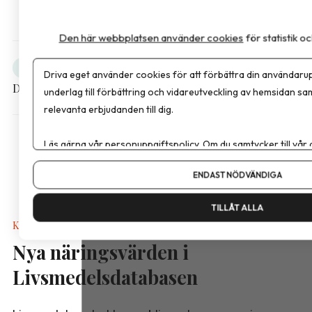
Den här webbplatsen använder cookies
för statistik 
Obesitas
Debatt
Driva eget använder cookies för att förbättra din användarup
Dela artikeln
underlag till förbättring och vidareutveckling av hemsidan sa
relevanta erbjudanden till dig.
Läs gärna vår
personuppgiftspolicy
. Om du samtycker till vår
Om du vill ändra ditt val i efterhand hittar du den möjligheten 
ENDAST NÖDVÄNDIGA
TILLÅT ALLA
Kalkyler & Verktyg
Nya näringsvärden i
Livsmedelsdatabasen