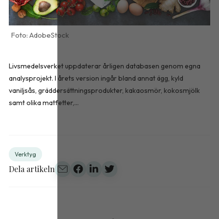
AdobeStock
Livsmedelsverket uppdaterar årligen databasen genom egna
analysprojekt. I årets version ingår bland annat ägg, kyld
vaniljsås, gräddersättningsprodukter, kakaosmör, kokosmjölk
samt olika matfetter,...
Verktyg
Dela artikeln