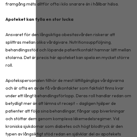
framgång mäts alltför ofta i kilo snarare än i hållbar hälsa.
Apoteket kan fylla en stor lucka
Ansvaret för den långsiktiga obesitasvården riskerar att
splittras mellan olika vårdgivare. Nutritionsuppföljning,
behandlingsstöd och löpande patientkontakt hamnar lätt mellan
stolarna. Det är precis här apoteket kan spela en mycket större
roll.
Apotekspersonalen tillhör de mest lättillgängliga vårdgivarna
och är ofta en av de få vårdkontakter som faktiskt finns kvar
under ett långt behandlingsförlopp. Deras roll handlar redan om
betydligt mer än att lämna ut recept – dagligen hjälper de
patienter att följa sina behandlingar, fångar upp biverkningar
och stöttar dem genom komplexa läkemedelsregimer. Vid
kroniska sjukdomar som diabetes och högt blodtryck är den
typen av långsiktigt stöd redan en självklar del av apotekets