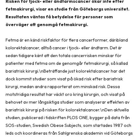
Risken för tjock- eller ändtarmscancer ökar inte efter
fetmakirurgi, visar en studie från Göteborgs universitet.
Resultaten väntas få betydelse för personer som
överväger att genomgå fetmakirurgi.
Fetma är en känd riskfaktor för flera cancerformer, däribland
kolorektalcancer, alltså cancer i tjock- eller ändtarm. Det är
sedan tidigare känt att den totala cancerrisken minskar för
patienter med fetma om de genomgår fetmakirurgi, så kallad
bariatrisk kirurgi.\nBeträffande just kolorektalcancer har det
dock kommit studier som visat på ökad risk efter bariatrisk
kirurgi, medan andra rapporterat om minskad risk. Dessa
motstridiga resultat har väckt oro kring kirurgin, och visat på
behovet av mer långsiktiga studier som analyserar effekten av
bariatrisk kirurgi på risken för kolorektalcancer.\nDen aktuella
studien, publicerad i tidskriften PLOS ONE, bygger på data från
SOS-studien, Swedish Obese Subjects, som startades 1987 och
leds och koordineras från Sahlgrenska akademin vid Göteborgs