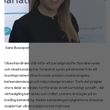
Sara Bussqvist.
Obesitasvården står inför ett paradigmskifte. Nya läkemedel
och ökad kunskap har förändrat synen på obesitas från ett
livsstilsproblem till en kronisk sjukdom med biologiska,
beteendemässiga och miljömässiga orsaker. Trots det präglas
stora delar av vården fortfarande av ett kortsiktigt synsätt – där
viktnedgång betraktas som målet, snarare än början på en
livslång behandling. Medan behandlingsmöjligheterna utvecklas
snabbt har vårdmodellerna inte följt med.