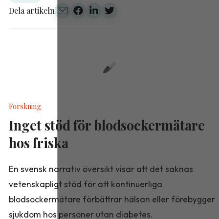
Dela artikeln
Forskning
Inget stöd för blodsockermätare
hos friska
En svensk narrativ översikt visar att det saknas
vetenskapligt stöd för att kontinuerliga
blodsockermätare förbättrar hälsan eller förebygger
sjukdom hos personer utan diabetes.