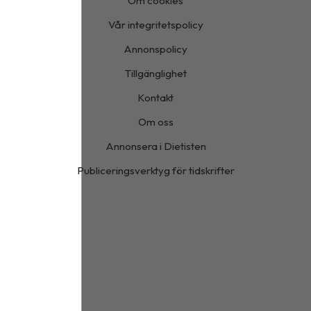
Om cookies
Vår integritetspolicy
Annonspolicy
Tillgänglighet
Kontakt
Om oss
Annonsera i Dietisten
Publiceringsverktyg för tidskrifter