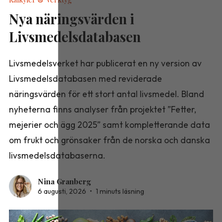
Nya näringsvärden i
Livsmedelsdatabasen
Livsmedelsverket har publicerat en ny version av
Livsmedelsdatabasen med reviderade
näringsvärden för ett stort antal livsmedel. Bland
nyheterna finns analyser från projektet ”Fetter,
mejerier och ägg 2025” samt kompletterande data
om frukt och grönsaker från de norska och danska
livsmedelsdatabaserna.
Nina Granberg
6 augusti, 2026
•
1 minuts läsning