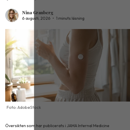
Nina Granberg
6 augusti, 2026
•
1 minuts läsning
AdobeStock
Översikten som har publicerats i
JAMA Internal Medicine