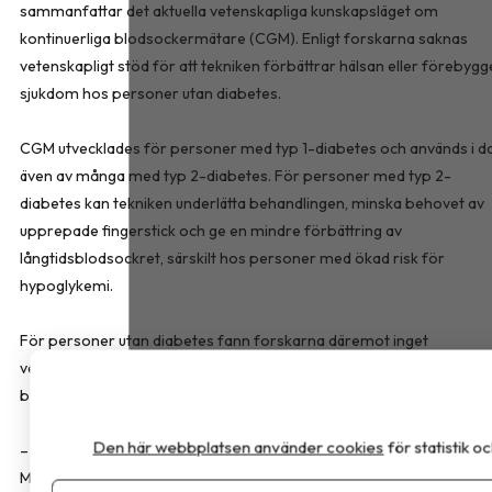
sammanfattar det aktuella vetenskapliga kunskapsläget om
kontinuerliga blodsockermätare (CGM). Enligt forskarna saknas
vetenskapligt stöd för att tekniken förbättrar hälsan eller förebygg
sjukdom hos personer utan diabetes.
CGM utvecklades för personer med typ 1-diabetes och används i d
även av många med typ 2-diabetes. För personer med typ 2-
diabetes kan tekniken underlätta behandlingen, minska behovet av
upprepade fingerstick och ge en mindre förbättring av
långtidsblodsockret, särskilt hos personer med ökad risk för
hypoglykemi.
För personer utan diabetes fann forskarna däremot inget
vetenskapligt stöd för att kontinuerlig blodsockermätning leder till
bättre hälsa eller förebygger sjukdom.
Den här webbplatsen använder cookies
för statistik 
– Det här är en teknik som gör enorm nytta för vissa patientgruppe
Men den används allt mer av grupper där vi inte vet om den gör nå