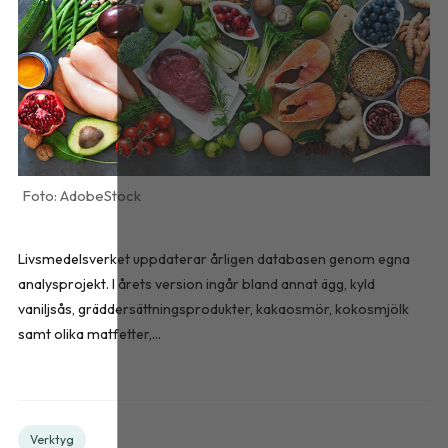
AdobeStock
Livsmedelsverket uppdaterar årligen databasen genom egna
analysprojekt. I årets version ingår bland annat ägg, kyld
vaniljsås, gräddersättningsprodukter, kakaosmör, kokosmjölk
samt olika matfetter,...
Verktyg