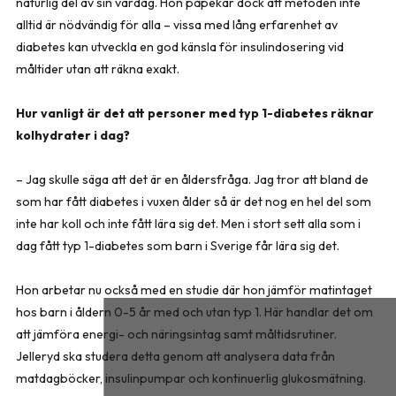
naturlig del av sin vardag. Hon påpekar dock att metoden inte
alltid är nödvändig för alla – vissa med lång erfarenhet av
diabetes kan utveckla en god känsla för insulindosering vid
måltider utan att räkna exakt.
Hur vanligt är det att personer med typ 1-diabetes räknar
kolhydrater i dag?
– Jag skulle säga att det är en åldersfråga. Jag tror att bland de
som har fått diabetes i vuxen ålder så är det nog en hel del som
inte har koll och inte fått lära sig det. Men i stort sett alla som i
dag fått typ 1-diabetes som barn i Sverige får lära sig det.
Hon arbetar nu också med en studie där hon jämför matintaget
hos barn i åldern 0-5 år med och utan typ 1. Här handlar det om
att jämföra energi- och näringsintag samt måltidsrutiner.
Jelleryd ska studera detta genom att analysera data från
matdagböcker, insulinpumpar och kontinuerlig glukosmätning.