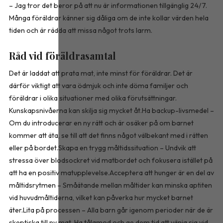
– Jag tror det beror på att nu är informationen tillgänglig 24/7.
Många föräldrar känner sig dåliga om de inte kollar värden hela
tiden och är rädda att missa något trots larm.
Råd vid föräldrasamtal
Det är laddat att prata mat, inte minst för föräldrar. Det är
därför viktigt att vara ödmjuk och inte döma familjer och
föräldrar i olika situationer med olika förutsät­tningar.
Kunskapsnivåerna kan skilja sig mycket åt.Ha backup-livsmedel –
Om du introducerar en ny rätt och är osäker på om barnet
kommer att äta, se till att det finns något välbekant med i rätten
eller på bordet.Skapa en trygg måltidssituation – Undvik att
stressa över blodsockret vid matbordet och fokusera istället på
att ha en positiv matupplevelse.Acceptera att hunger är en del av
måltidsrytmen – Småätande mellan måltider kan minska aptiten
vid huvudmåltiderna, vilket kan påverka hur mycket barnet
äter.Lita på processen – Alla barn går igenom perioder när de är
skeptiska till ny mat. Ha tålamod och ge dem tid att vänja sig vid