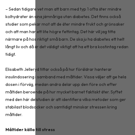
– Sedan tidigare vet man att barn med typ 1 ofta äter mindre
kolhydrater än sina jämnåriga utan diabetes. Det finns också
studier som pekar mot att de äter mindre frukt och grönsaker
och att man har ett lite högre fettintag. Det här vill jag titta
närmare på hos riktigt små barn. De ska ju ha diabetes ett helt
långt liv och då är det väldigt viktigt att ha ett bra kostintag redan
tidigt.
Elisabeth Jelleryd tittar också på hur föräldrar hanterar
insulindosering i samband med måltider. Vissa väljer att ge hela
dosen i förväg, medan andra delar upp den före och efter
måltiden beroende på hur mycket barnet faktiskt äter. Syftet
med den här delstudien är att identifiera vilka metoder som ger
stabilast blodsocker och samtidigt minskar stressen kring
måltider.
Måltider källa till stress