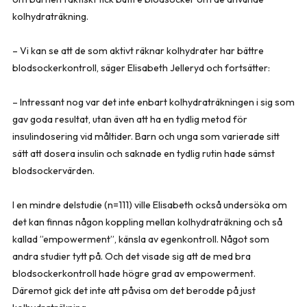
kolhydraträkning.
– Vi kan se att de som aktivt räknar kolhydrater har bättre
blodsockerkontroll, säger Elisabeth Jelleryd och fortsätter:
– Intressant nog var det inte enbart kolhydraträkningen i sig som
gav goda resultat, utan även att ha en tydlig metod för
insulindosering vid måltider. Barn och unga som varierade sitt
sätt att dosera insulin och saknade en tydlig rutin hade sämst
blodsockervärden.
I en mindre delstudie (n=111) ville Elisabeth också undersöka om
det kan finnas någon kop­pling mellan kolhydraträkning och så
kallad ”empowerment”, känsla av egenkontroll. Något som
andra studier tytt på. Och det visade sig att de med bra
blodsockerkontroll hade högre grad av empowerment.
Däremot gick det inte att påvisa om det berodde på just