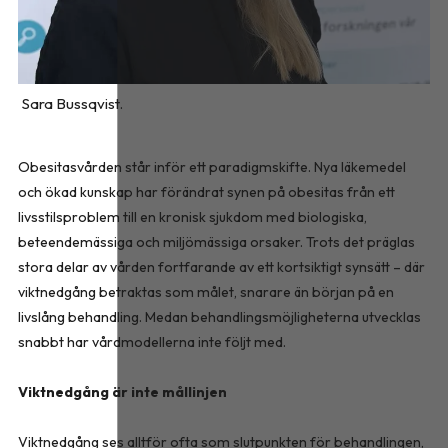
Sara Bussqvist.
Obesitasvården står inför ett paradigmskifte. Nya läkemedel
och ökad kunskap har förändrat synen på obesitas från ett
livsstilsproblem till en kronisk sjukdom med biologiska,
beteendemässiga och miljömässiga orsaker. Trots det präglas
stora delar av vården fortfarande av ett kortsiktigt synsätt – där
viktnedgång betraktas som målet, snarare än början på en
livslång behandling. Medan behandlingsmöjligheterna utvecklas
snabbt har vårdmodellerna inte följt med.
Viktnedgång är inte mållinjen
Viktnedgång ses alltför ofta som slutpunkten för behandlingen,