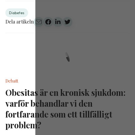
Diabetes
Dela artikeln
Debatt
Obesitas är en kronisk sjukdom:
varför behandlar vi den
fortfarande som ett tillfälligt
problem?