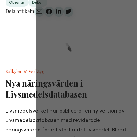
Obesitas
Debatt
Dela artikeln
Kalkyler & Verktyg
Nya näringsvärden i
Livsmedelsdatabasen
Livsmedelsverket har publicerat en ny version av
Livsmedelsdatabasen med reviderade
näringsvärden för ett stort antal livsmedel. Bland