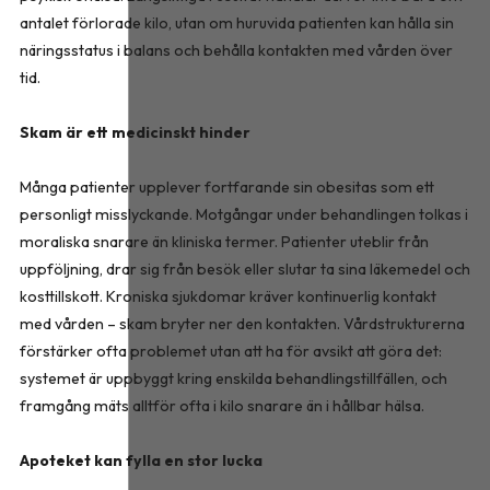
antalet förlorade kilo, utan om huruvida patienten kan hålla sin
näringsstatus i balans och behålla kontakten med vården över
tid.
Skam är ett medicinskt hinder
Många patienter upplever fortfarande sin obesitas som ett
personligt misslyckande. Motgångar under behandlingen tolkas i
moraliska snarare än kliniska termer. Patienter uteblir från
uppföljning, drar sig från besök eller slutar ta sina läkemedel och
kosttillskott. Kroniska sjukdomar kräver kontinuerlig kontakt
med vården – skam bryter ner den kontakten. Vårdstrukturerna
förstärker ofta problemet utan att ha för avsikt att göra det:
systemet är uppbyggt kring enskilda behandlingstillfällen, och
framgång mäts alltför ofta i kilo snarare än i hållbar hälsa.
Apoteket kan fylla en stor lucka