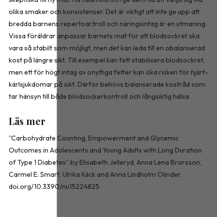
olika smaker och konsistenser. Det är viktigt att inte ge upp att
bredda barnens repertoar.troll och näringsintag är en utmaning.
Vissa föräldrar anpassar barnets mat för att blodsockret ska
vara så stabilt som möjligt, men det kan leda till en obalanserad
kost på längre sikt. Till exempel kan fett stabilisera blodsockret,
men ett för högt intag av onyttiga fetter kan öka risken för hjärt-
kärlsjukdomar på sikt. Därför behövs balanserade kostråd som
tar hänsyn till både blodsockerkontroll och långsiktig hälsa.
Läs mer
”Carbohydrate Counting, Empowerment and Glycemic
Outcomes in Adolescents and Young Adults with Long Duration
of Type 1 Diabetes” by Elisabeth Jelleryd, Anna Lena Brorsson,
Carmel E. Smart, Ulrika Käck and Anna Lindholm Olinder.
doi.org/10.3390/nu15224825