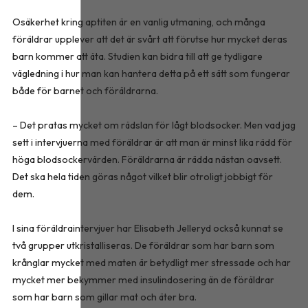
Osäkerhet kring aptiten är en vanlig utmaning, och många
föräldrar upplever att det är svårt att förutse hur mycket deras
barn kommer att äta. Studien kan bidra till att ge tydligare
vägledning i hur man kan hantera detta på ett sätt som fungerar
både för barnet och föräldrarna.
– Det pratas mycket om rädslan för lågt blodsocker. Men vad jag
sett i intervjuerna med föräldrar är att man är minst lika rädd för
höga blodsockervärden. Föräldrarna är rädda nästan oavsett.
Det ska hela tiden göras något vilket blir otroligt jobbigt för
dem.
I sina föräldraintervjuer har Elisabeth Jelleryd också kunnat se
två grupper utkristalliseras. De föräldrar som har barn som
krånglar mycket med maten är betydligt mer stressade och har
mycket mer bekymmer med insulindosering än de föräldrar
som har barn som gillar mat och äter bra.