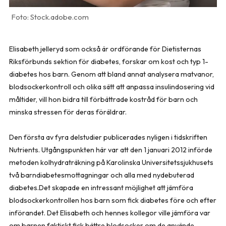
Stock.adobe.com
Elisabeth jelleryd som också är ordförande för Dietisternas
Riksförbunds sektion för diabetes, forskar om kost och typ 1-
diabetes hos barn. Genom att bland annat analysera matvanor,
blodsockerkontroll och olika sätt att anpassa insulindosering vid
måltider, vill hon bidra till förbättrade kostråd för barn och
minska stressen för deras föräldrar.
Den första av fyra delstudier publicerades nyligen i tidskriften
Nutrients. Utgångspunkten här var att den 1 januari 2012 införde
metoden kolhydraträkning på Karolinska Universitetssjukhusets
två barndiabetesmottagningar och alla med nydebuterad
diabetes.Det skapade en intressant möjlighet att jämföra
blodsockerkontrollen hos barn som fick diabetes före och efter
införandet. Det Elisabeth och hennes kollegor ville jämföra var
om barnen faktiskt fick bättre blodsocker om de använde