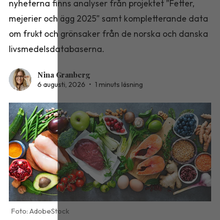
nyheterna finns analyser från projektet ”Fetter,
mejerier och ägg 2025” samt kompletterande data
om frukt och grönsaker från de norska och danska
livsmedelsdatabaserna.
Nina Granberg
6 augusti, 2026
•
1 minuts läsning
AdobeStock