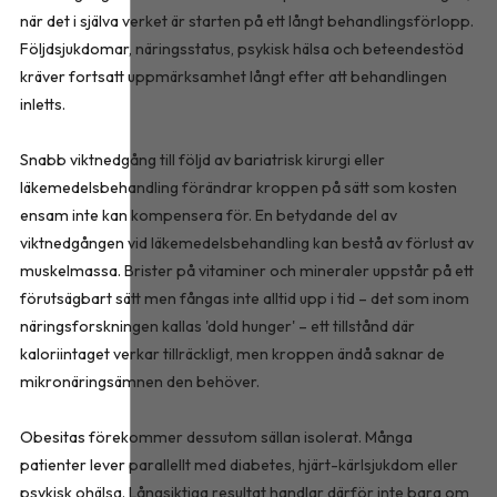
när det i själva verket är starten på ett långt behandlingsförlopp.
Följdsjukdomar, näringsstatus, psykisk hälsa och beteendestöd
kräver fortsatt uppmärksamhet långt efter att behandlingen
inletts.
Snabb viktnedgång till följd av bariatrisk kirurgi eller
läkemedelsbehandling förändrar kroppen på sätt som kosten
ensam inte kan kompensera för. En betydande del av
viktnedgången vid läkemedelsbehandling kan bestå av förlust av
muskelmassa. Brister på vitaminer och mineraler uppstår på ett
förutsägbart sätt men fångas inte alltid upp i tid – det som inom
näringsforskningen kallas 'dold hunger' – ett tillstånd där
kaloriintaget verkar tillräckligt, men kroppen ändå saknar de
mikronäringsämnen den behöver.
Obesitas förekommer dessutom sällan isolerat. Många
patienter lever parallellt med diabetes, hjärt-kärlsjukdom eller
psykisk ohälsa. Långsiktiga resultat handlar därför inte bara om