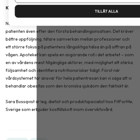
Kronisk sjukdom kräver kronisk vård
TILLÅT ALLA
Nästa fas i obesitasvården avgörs av om vården klarar att följa
patienten även efter den första behandlingsinsatsen. Det kräver
bättre uppföljning, tätare samverkan mellan professioner och
ett större fokus på patientens långsiktiga hälsa än på siffran på
vågen. Apoteket kan spela en avgörande roll i det arbetet – som
en av vårdens mest tillgängliga aktörer, med möjlighet att stärka
följsamhet och identifiera nutritionsrisker tidigt. Först när
vårdsystemet tar ansvar för hela patientresan kan vi säga att vi
behandlar obesitas som den kroniska sjukdom den faktiskt är.
Sara Bussqvist är leg. dietist och produktspecialist hos FitForMe,
Sverige som erbjuder kosttillskott inom överviktsvård.