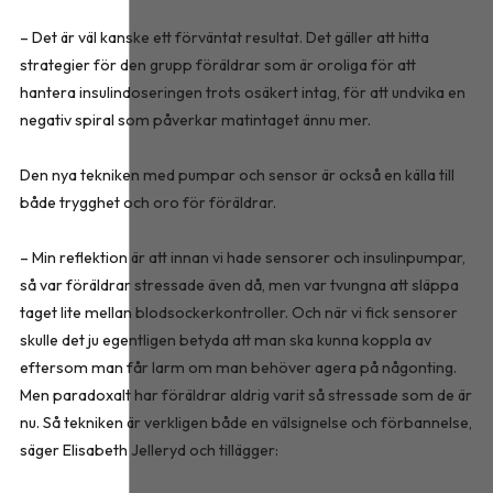
– Det är väl kanske ett förväntat resultat. Det gäller att hitta
strategier för den grupp föräldrar som är oroliga för att
hantera insulindoseringen trots osäkert intag, för att undvika en
negativ spiral som påverkar matintaget ännu mer.
Den nya tekniken med pumpar och sensor är också en källa till
både trygghet och oro för föräldrar.
– Min reflektion är att innan vi hade sensorer och insulinpumpar,
så var föräldrar stressade även då, men var tvungna att släppa
taget lite mellan blodsockerkontroller. Och när vi fick sensorer
skulle det ju egentligen betyda att man ska kunna koppla av
eftersom man får larm om man behöver agera på någonting.
Men paradoxalt har föräldrar aldrig varit så stressade som de är
nu. Så tekniken är verkligen både en välsignelse och förbannelse,
säger Elisabeth Jelleryd och tillägger: