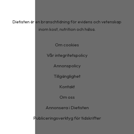
Dietisten är en branschtidning för evidens och vetenskap
inom kost, nutrition och hälsa.
Om cookies
Vår integritetspolicy
Annonspolicy
Tillgänglighet
Kontakt
Om oss
Annonsera i Dietisten
Publiceringsverktyg för tidskrifter