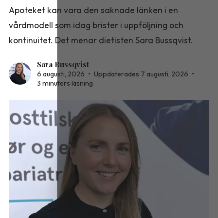
Apoteket kan vara den saknade länken i en
vårdmodell som idag brister i uppföljning och
kontinuitet. Det menar dietisten Sara Bussqvist.
Sara Bussqvist
6 augusti, 2026
•
Uppdaterades 7 augusti, 2026
•
3 minuters läsning