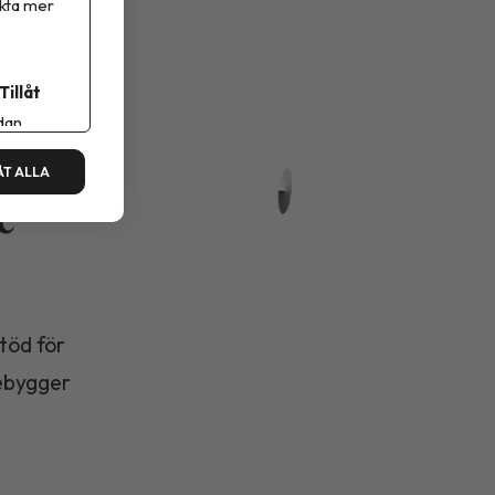
ikta mer
Tillåt
dan.
ÅT ALLA
e
stöd för
rebygger