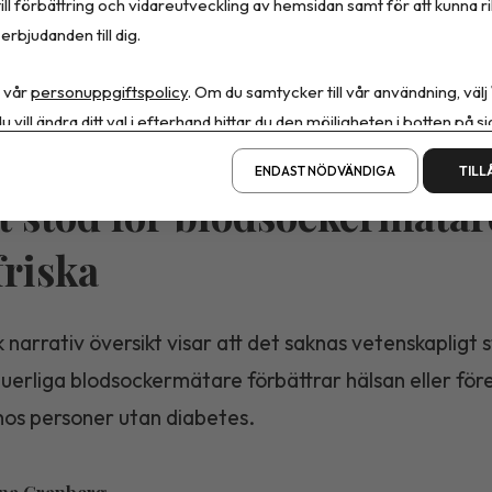
ill förbättring och vidareutveckling av hemsidan samt för att kunna r
Dela artikeln
erbjudanden till dig.
 vår
personuppgiftspolicy
. Om du samtycker till vår användning, välj
u vill ändra ditt val i efterhand hittar du den möjligheten i botten på si
ENDAST NÖDVÄNDIGA
TILL
t stöd för blodsockermätar
friska
 narrativ översikt visar att det saknas vetenskapligt 
nuerliga blodsockermätare förbättrar hälsan eller fö
hos personer utan diabetes.