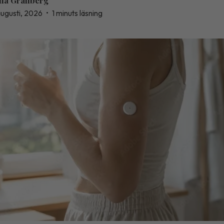
na Granberg
augusti, 2026
•
1 minuts läsning