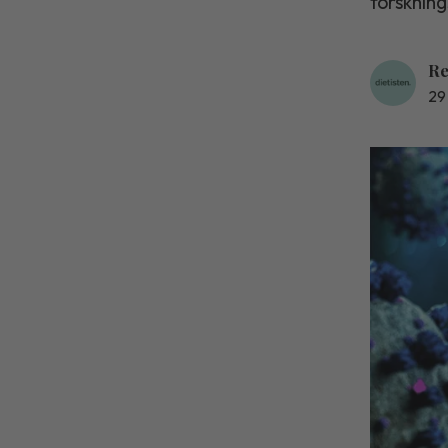
forsknin
Re
29