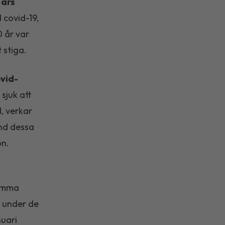
 års
 covid-19,
0 år var
 stiga.
ovid-
sjuk att
, verkar
and dessa
on.
samma
e under de
nuari