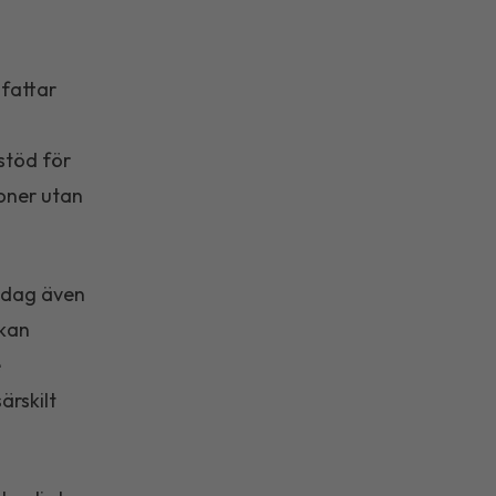
attar
stöd för
soner utan
 dag även
 kan
e
ärskilt