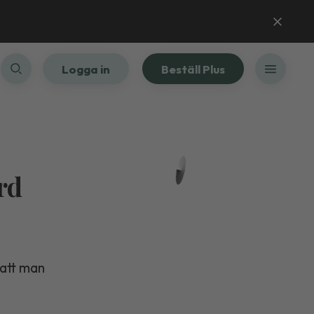
Logga in
Beställ Plus
rd
 att man