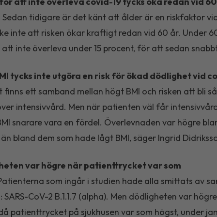
 för att inte överleva covid-19 tycks öka redan vid 60
 Sedan tidigare är det känt att ålder är en riskfaktor vid
e inte att risken ökar kraftigt redan vid 60 år. Under 6
r att inte överleva under 15 procent, för att sedan snabbt
MI tycks inte utgöra en risk för ökad dödlighet vid c
 finns ett samband mellan högt BMI och risken att bli så 
er intensivvård. Men när patienten väl får intensivvård
BMI snarare vara en fördel. Överlevnaden var högre bl
 än bland dem som hade lågt BMI, säger Ingrid Didrikss
gheten var högre när patienttrycket var som
Patienterna som ingår i studien hade alla smittats av 
: SARS-CoV-2 B.1.1.7 (alpha). Men dödligheten var högr
då patienttrycket på sjukhusen var som högst, under ja