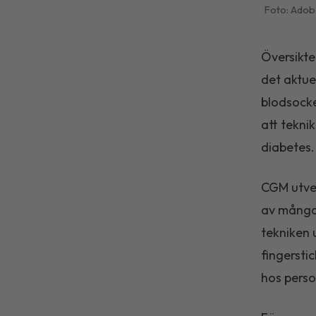
Adob
Översikte
det aktue
blodsocke
att tekni
diabetes.
CGM utvec
av många 
tekniken 
fingersti
hos perso