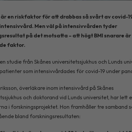
är en riskfaktor för att drabbas så svårt av covid-1
intensivvård. Men väl på intensivvården tyder
gsresultat på det motsatta – att högt BMI snarare är
e faktor.
 en studie från Skånes universitetssjukhus och Lunds univ
 patienter som intensivvårdades för covid-19 under pan
driksson, överläkare inom intensivvård på Skånes
etssjukhus och doktorand vid Lunds universitet, har lett 
rna i forskningsprojektet. Hon framhåller tre samband 
slående bland forskningsresultaten: