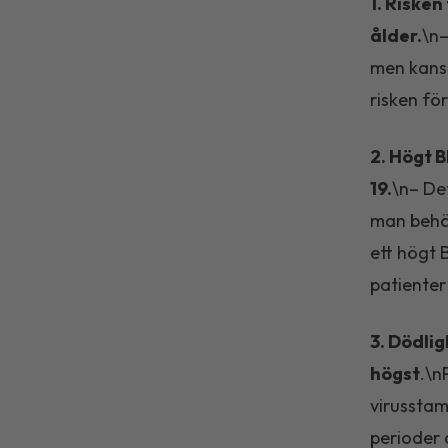
1. Risken
ålder.
\n–
men kansk
risken fö
2. Högt B
19.
\n– Det
man behöv
ett högt 
patienter
3. Dödli
högst
.\n
virusstam
perioder 