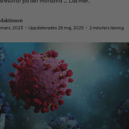
gsresultat på det motsatta … Läs mer,
daktionen
 mars, 2023
•
Uppdaterades 28 maj, 2025
•
2 minuters läsning