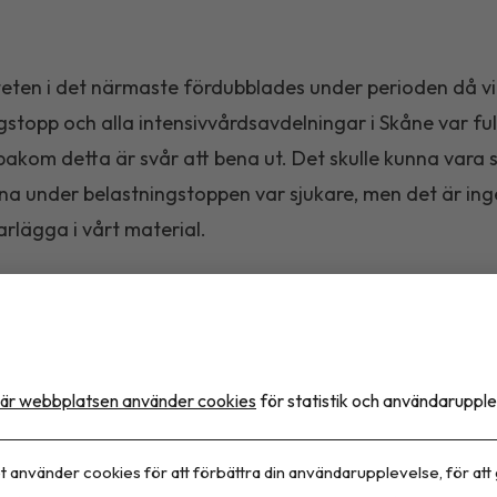
teten i det närmaste fördubblades under perioden då v
gstopp och alla intensivvårdsavdelningar i Skåne var fu
akom detta är svår att bena ut. Det skulle kunna vara s
na under belastningstoppen var sjukare, men det är inge
arlägga i vårt material.
artikeln
här
.
obe.com
är webbplatsen använder cookies
för statistik och användarupple
t använder cookies för att förbättra din användarupplevelse, för att