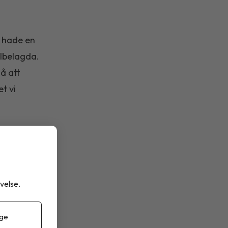
i hade en
llbelagda.
å att
t vi
velse.
 ge