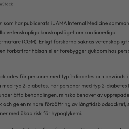
eStock
n som har publicerats i
JAMA Internal Medicine
sammanf
lla vetenskapliga kunskapsläget om kontinuerliga
rmätare (CGM). Enligt forskarna saknas vetenskapligt 
ken förbättrar hälsan eller förebygger sjukdom hos per
klades för personer med typ 1-diabetes och används i
med typ 2-diabetes. För personer med typ 2-diabetes
underlätta behandlingen, minska behovet av upprepad
ck och ge en mindre förbättring av långtidsblodsockret, s
ner med ökad risk för hypoglykemi.