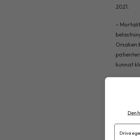
2021.
– Mortali
belastnin
Orsaken b
patienter
kunnat kl
Läs hela 
Stock.ad
Den h
Driva ege