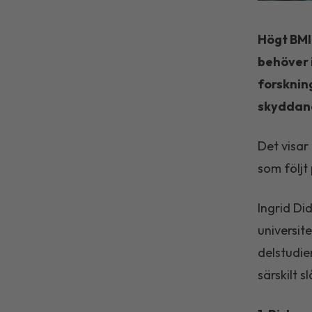
Högt BMI 
behöver 
forsknin
skyddand
Det visar
som följt
Ingrid Di
universit
delstudie
särskilt 