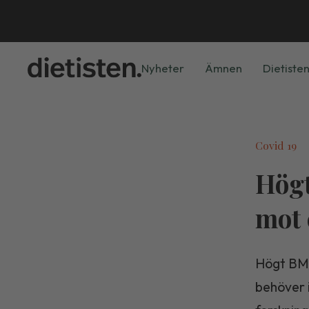
Nyheter
Ämnen
Dietisten
Covid 19
Högt
mot 
Högt BMI 
behöver 