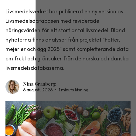
Livsmedelsverket har publicerat en ny version av
Livsmedelsdatabasen med reviderade
näringsvärden för ett stort antal livsmedel. Bland
nyheterna finns analyser från projektet ”Fetter,
mejerier och ägg 2025” samt kompletterande data
om frukt och grönsaker från de norska och danska
livsmedelsdatabaserna.
Nina Granberg
6 augusti, 2026
•
1 minuts läsning