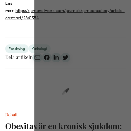
Läs
mer
:
https://jamanetwork.com/journals/jamaoncology/article-
abstract/2841354
Forskning
Onkologi
Dela artikeln
Debatt
Obesitas är en kronisk sjukdom: