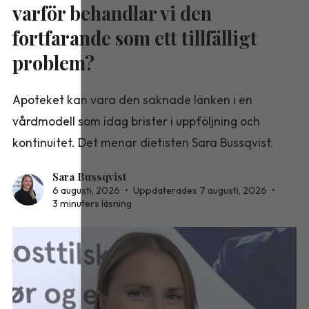
varför behandlar vi den
fortfarande som ett tillfälligt
problem?
Apoteket kan vara den saknade länken i en
vårdmodell som idag brister i uppföljning och
kontinuitet. Det menar dietisten Sara Bussqvist.
Sara Bussqvist
6 augusti, 2026
•
Uppdaterades 7 augusti, 2026
•
3 minuters läsning