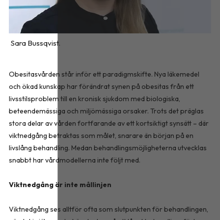
Sara Bussqvist.
Obesitasvården står inför ett paradigmskifte. Nya läkemedel
och ökad kunskap har förändrat synen på obesitas från ett
livsstilsproblem till en kronisk sjukdom med biologiska,
beteendemässiga och miljömässiga orsaker. Trots det präglas
stora delar av vården fortfarande av ett kortsiktigt synsätt – där
viktnedgång betraktas som målet, snarare än början på en
livslång behandling. Medan behandlingsmöjligheterna utvecklas
snabbt har vårdmodellerna inte följt med.
Viktnedgång är inte mållinjen
Viktnedgång ses alltför ofta som slutpunkten för behandlingen,