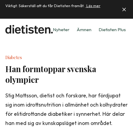
Viktigt: Säkerställ att du får Dietisten framåt.
Läs mer
Nyheter
Ämnen
Dietisten Plus
Diabetes
Han formtoppar svenska
olympier
Stig Mattsson, dietist och forskare, har fördjupat
sig inom idrotts­nutrition i allmänhet och kolhydrater
för elitidrottande diabetiker i synnerhet. Här delar
han med sig av kunskapsläget inom området.