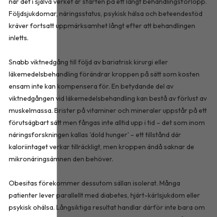
när det i själva verket är starten på ett långt behandlingsförlopp.
Följdsjukdomar, näringsstatus, psykisk hälsa och beteendestöd
kräver fortsatt uppmärksamhet långt efter att behandlingen
inletts.
Snabb viktnedgång till följd av bariatrisk kirurgi eller
läkemedelsbehandling förändrar kroppen på sätt som kosten
ensam inte kan kompensera för. En betydande del av
viktnedgången vid läkemedelsbehandling kan bestå av förlust av
muskelmassa. Brister på vitaminer och mineraler uppstår på ett
förutsägbart sätt men fångas inte alltid upp i tid – det som inom
näringsforskningen kallas 'dold hunger' – ett tillstånd där
kaloriintaget verkar tillräckligt, men kroppen ändå saknar de
mikronäringsämnen den behöver.
Obesitas förekommer dessutom sällan isolerat. Många
patienter lever parallellt med diabetes, hjärt-kärlsjukdom eller
psykisk ohälsa. Långsiktiga resultat handlar därför inte bara om