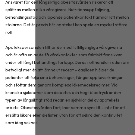
Ansvaret för den långsiktiga obesitasvården riskerar att
splittras mellan olika vårdgivare. Nutritionsuppföljning,
behandlingsstöd och löpande patientkontakt hamnar lätt mellan
stolarna. Det är precis här apoteket kan spela en mycket större
roll.
Apotekspersonalen tillhör de mest lättillgängliga vårdgivarna
och är ofta en av de få vårdkontakter som faktiskt finns kvar
under ett långt behandlingsförlopp. Deras roll handlar redan om
betydligt mer än att lämna ut recept – dagligen hjälper de
patienter att följa sina behandlingar, fångar upp biverkningar
och stöttar dem genom komplexa läkemedelsregimer. Vid
kroniska sjukdomar som diabetes och högt blodtryck är den
typen av långsiktigt stöd redan en självklar del av apotekets
arbete. Obesitasvården förtjänar samma synsätt – inte för att
ersätta läkare eller dietister, utan för att säkra den kontinuitet
som idag saknas.