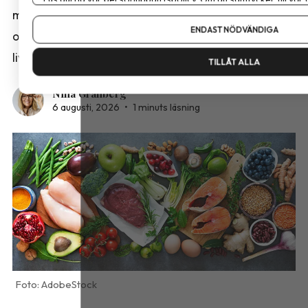
mejerier och ägg 2025” samt kompletterande data
Om du vill ändra ditt val i efterhand hittar du den möjligheten 
ENDAST NÖDVÄNDIGA
om frukt och grönsaker från de norska och danska
livsmedelsdatabaserna.
TILLÅT ALLA
Nina Granberg
6 augusti, 2026
•
1 minuts läsning
AdobeStock