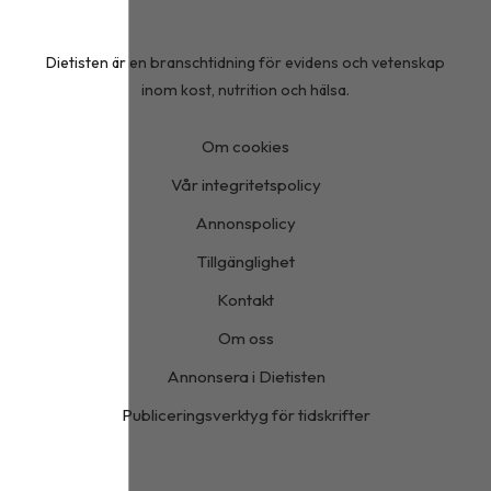
Dietisten är en branschtidning för evidens och vetenskap
inom kost, nutrition och hälsa.
Om cookies
Vår integritetspolicy
Annonspolicy
Tillgänglighet
Kontakt
Om oss
Annonsera i Dietisten
Publiceringsverktyg för tidskrifter