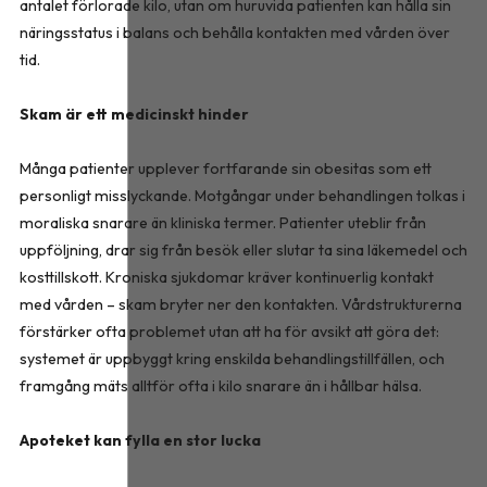
antalet förlorade kilo, utan om huruvida patienten kan hålla sin
näringsstatus i balans och behålla kontakten med vården över
tid.
Skam är ett medicinskt hinder
Många patienter upplever fortfarande sin obesitas som ett
personligt misslyckande. Motgångar under behandlingen tolkas i
moraliska snarare än kliniska termer. Patienter uteblir från
uppföljning, drar sig från besök eller slutar ta sina läkemedel och
kosttillskott. Kroniska sjukdomar kräver kontinuerlig kontakt
med vården – skam bryter ner den kontakten. Vårdstrukturerna
förstärker ofta problemet utan att ha för avsikt att göra det:
systemet är uppbyggt kring enskilda behandlingstillfällen, och
framgång mäts alltför ofta i kilo snarare än i hållbar hälsa.
Apoteket kan fylla en stor lucka