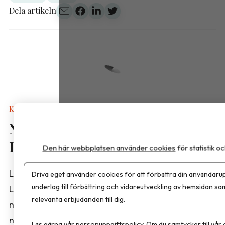
Dela artikeln
Kalkyler & Verktyg
Nya näringsvärden i
Livsmedelsdatabasen
Den här webbplatsen använder cookies
för statistik 
Livsmedelsverket har publicerat en ny version av
Driva eget använder cookies för att förbättra din användarup
underlag till förbättring och vidareutveckling av hemsidan sa
Livsmedelsdatabasen med reviderade
relevanta erbjudanden till dig.
näringsvärden för ett stort antal livsmedel. Bland
nyheterna finns analyser från projektet ”Fetter,
Läs gärna vår
personuppgiftspolicy
. Om du samtycker till vår