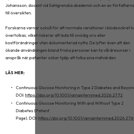
Johansson, docent vid Sahlgrenska akademin och en av författarn
till översikten.
Forskarna varnar också för att normala variationer i blodsockret k
övertolkas, vilket riskerar att leda till onödig oro eller
kostförändringar utan dokumenterad nytta. De lyfter även att den
ökande användningen bland friska personer kan ta vårdresurser i
anspråk när patienter söker hjälp att tolka sina mätvärden.
LÄS MER:
Continuous Glucose Monitoring in Type 2 Diabetes and Beyon
DOI:
https://doi.org/10.1001/jamainternmed.2026.2772
Continuous Glucose Monitoring With and Without Type 2
Diabetes (Patient
Page). DOI:
https://doi.org/10.1001/jamainternmed.2026.27