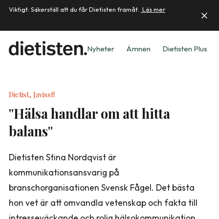
Viktigt: Säkerställ att du får Dietisten framåt.
Läs mer
Nyheter
Ämnen
Dietisten Plus
Dietist, Javisst!
"Hälsa handlar om att hitta
balans"
Dietisten Stina Nordqvist är
kommunikationsansvarig på
branschorganisationen Svensk Fågel. Det bästa
hon vet är att omvandla vetenskap och fakta till
intresseväckande och rolig hälsokommunikation.