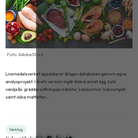
AdobeStock
Livsmedelsverket uppdaterar årligen databasen genom egna
analysprojekt. I årets version ingår bland annat ägg, kyld
vaniljsås, gräddersättningsprodukter, kakaosmör, kokosmjölk
samt olika matfetter,...
Verktyg