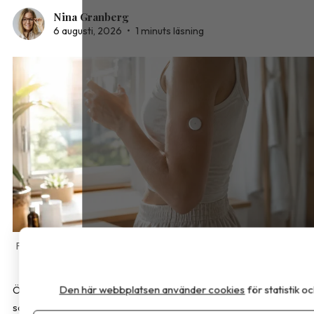
Nina Granberg
6 augusti, 2026
•
1 minuts läsning
AdobeStock
Den här webbplatsen använder cookies
för statistik 
Översikten som har publicerats i
JAMA Internal Medicine
sammanfattar det aktuella vetenskapliga kunskapsläget om