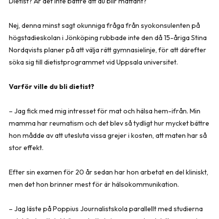
Dietist? Är det inte bättre att du blir mattant?
Nej, denna minst sagt okunniga fråga från syokonsulenten på
högstadieskolan i Jönköping rubbade inte den då 15-åriga Stina
Nordqvists planer på att välja rätt gymnasielinje, för att därefter
söka sig till dietistprogrammet vid Uppsala universitet.
Varför ville du bli dietist?
– Jag fick med mig intresset för mat och hälsa hem-ifrån. Min
mamma har reumatism och det blev så tydligt hur mycket bättre
hon mådde av att utesluta vissa grejer i kosten, att maten har så
stor effekt.
Efter sin examen för 20 år sedan har hon arbetat en del kliniskt,
men det hon brinner mest för är hälsokommunikation.
– Jag läste på Poppius Journalistskola parallellt med studierna