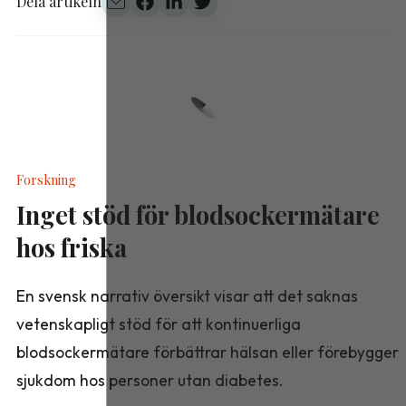
Dela artikeln
Forskning
Inget stöd för blodsockermätare
hos friska
En svensk narrativ översikt visar att det saknas
vetenskapligt stöd för att kontinuerliga
blodsockermätare förbättrar hälsan eller förebygger
sjukdom hos personer utan diabetes.