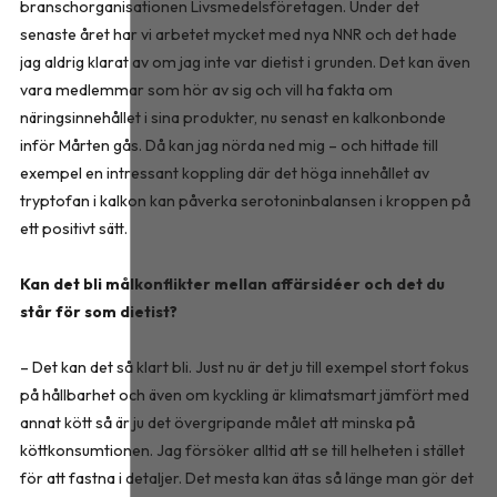
branschorganisationen Livsmedelsföretagen. Under det
senaste året har vi arbetet mycket med nya NNR och det hade
jag aldrig klarat av om jag inte var dietist i grunden. Det kan även
vara medlemmar som hör av sig och vill ha fakta om
näringsinnehållet i sina produkter, nu senast en kalkonbonde
inför Mårten gås. Då kan jag nörda ned mig – och hittade till
exempel en intressant koppling där det höga innehållet av
tryptofan i kalkon kan påverka serotoninbalansen i kroppen på
ett positivt sätt.
Kan det bli målkonflikter mellan affärsidéer och det du
står för som dietist?
– Det kan det så klart bli. Just nu är det ju till exempel stort fokus
på hållbarhet och även om kyckling är klimatsmart jämfört med
annat kött så är ju det övergripande målet att minska på
köttkonsumtionen. Jag försöker alltid att se till helheten i stället
för att fastna i detaljer. Det mesta kan ätas så länge man gör det