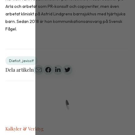
Arla och arbetat som PR-konsult och copywriter, men även
arbetat kliniskt på Astrid Lindgrens barnsjukhus med hjärtsjuka
barn. Sedan 2018 är hon kommunikationsansvarig på Svensk
Fågel.
Dietist, javisst!
Dela artikeln
Kalkyler & Verktyg