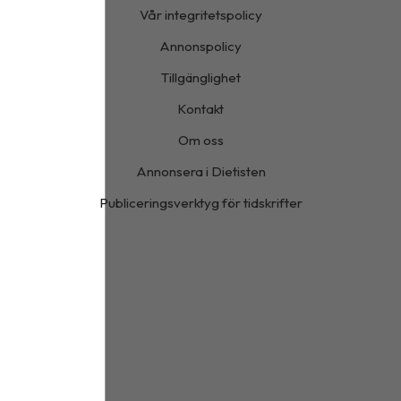
Vår integritetspolicy
Annonspolicy
Tillgänglighet
Kontakt
Om oss
Annonsera i Dietisten
Publiceringsverktyg för tidskrifter