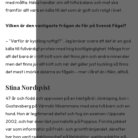
med måtta. Hälsa handlar om att hitta balans och mat ska
framför allt vara en källa till det som är gott och roligt i livet.
Vilken är den vanligaste frågan du får på Svensk Fågel?
– ”Varför är kyckling nyttigt?”. Jag brukar svara att det är en god
källa till fullvärdigt protein med hög biotillgänglighet. Många tror
att det bara är i rött kött som det finns järn och andra mineraler
men det finns ju i allt kött och när det gäller just kyckling så finns
det mest i mörka delarna av fågeln – mer i låret än i filén, alltså.
Stina Nordqvist
47 år och född och uppvuxen på en hästgård i Jönköping, bor i
Gustavsberg på Värmdö tillsammans med sina två barn och en
hund. Hon är legitimerad dietist och tog sin examen i Uppsala
2002, och har även läst journalistik på Poppius. Första jobbet
var som informatör på Frukt- och gröntfrämjandet, därefter
har hon varit redaktionschef på Netdoktor, webbredaktör på