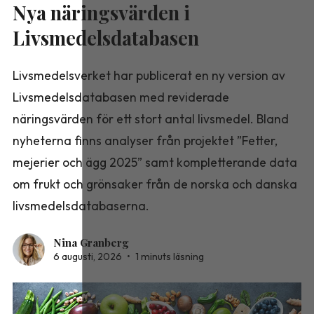
Nya näringsvärden i
Livsmedelsdatabasen
Livsmedelsverket har publicerat en ny version av
Livsmedelsdatabasen med reviderade
näringsvärden för ett stort antal livsmedel. Bland
nyheterna finns analyser från projektet ”Fetter,
mejerier och ägg 2025” samt kompletterande data
om frukt och grönsaker från de norska och danska
livsmedelsdatabaserna.
Nina Granberg
6 augusti, 2026
•
1 minuts läsning