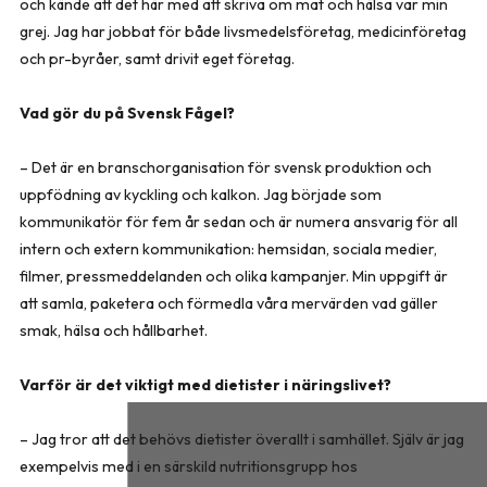
och kände att det här med att skriva om mat och hälsa var min
grej. Jag har jobbat för både livsmedelsföretag, medicinföretag
och pr-byråer, samt drivit eget företag.
Vad gör du på Svensk Fågel?
– Det är en branschorganisation för svensk produktion och
uppfödning av kyckling och kalkon. Jag började som
kommunikatör för fem år sedan och är numera ansvarig för all
intern och extern kommunikation: hemsidan, sociala medier,
filmer, pressmeddelanden och olika kampanjer. Min uppgift är
att samla, paketera och förmedla våra mervärden vad gäller
smak, hälsa och hållbarhet.
Varför är det viktigt med dietister i näringslivet?
– Jag tror att det behövs dietister överallt i samhället. Själv är jag
exempelvis med i en särskild nutritionsgrupp hos